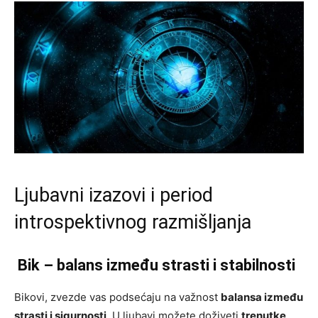
Ljubavni izazovi i period
introspektivnog razmišljanja
Bik – balans između strasti i stabilnosti
Bikovi, zvezde vas podsećaju na važnost
balansa između
strasti i sigurnosti
. U ljubavi možete doživeti
trenutke