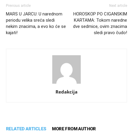
Previous article
Next article
MARS U JARCU: U narednom
HOROSKOP PO CIGANSKIM
periodu velika sreća sledi
KARTAMA: Tokom naredne
nekim znacima, a evo ko će se
dve sedmice, ovim znacima
kajati!
sledi pravo čudo!
Redakcija
RELATED ARTICLES
MORE FROM AUTHOR