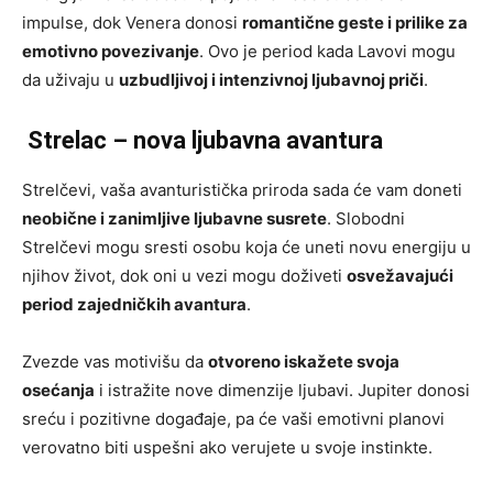
impulse, dok Venera donosi
romantične geste i prilike za
emotivno povezivanje
. Ovo je period kada Lavovi mogu
da uživaju u
uzbudljivoj i intenzivnoj ljubavnoj priči
.
Strelac – nova ljubavna avantura
Strelčevi, vaša avanturistička priroda sada će vam doneti
neobične i zanimljive ljubavne susrete
. Slobodni
Strelčevi mogu sresti osobu koja će uneti novu energiju u
njihov život, dok oni u vezi mogu doživeti
osvežavajući
period zajedničkih avantura
.
Zvezde vas motivišu da
otvoreno iskažete svoja
osećanja
i istražite nove dimenzije ljubavi. Jupiter donosi
sreću i pozitivne događaje, pa će vaši emotivni planovi
verovatno biti uspešni ako verujete u svoje instinkte.