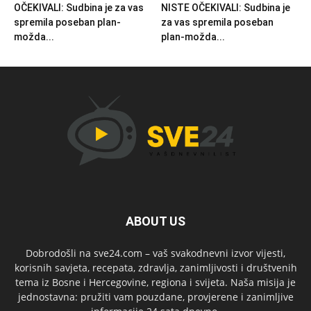
OČEKIVALI: Sudbina je za vas
NISTE OČEKIVALI: Sudbina je
spremila poseban plan-
za vas spremila poseban
možda...
plan-možda...
ABOUT US
Dobrodošli na sve24.com – vaš svakodnevni izvor vijesti,
korisnih savjeta, recepata, zdravlja, zanimljivosti i društvenih
tema iz Bosne i Hercegovine, regiona i svijeta. Naša misija je
jednostavna: pružiti vam pouzdane, provjerene i zanimljive