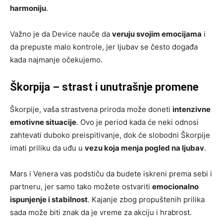
harmoniju
.
Važno je da Device nauče da
veruju svojim emocijama
i
da prepuste malo kontrole, jer ljubav se često događa
kada najmanje očekujemo.
Škorpija – strast i unutrašnje promene
Škorpije, vaša strastvena priroda može doneti
intenzivne
emotivne situacije
. Ovo je period kada će neki odnosi
zahtevati duboko preispitivanje, dok će slobodni Škorpije
imati priliku da uđu u
vezu koja menja pogled na ljubav
.
Mars i Venera vas podstiču da budete iskreni prema sebi i
partneru, jer samo tako možete ostvariti
emocionalno
ispunjenje i stabilnost
. Kajanje zbog propuštenih prilika
sada može biti znak da je vreme za akciju i hrabrost.