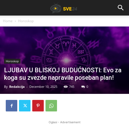
Home
Horoskop
Horoskop
LJUBAV U BLISKOJ BUDUĆNOSTI: Evo za
koga su zvezde napravile poseban plan!
By
Redakcija
-
December 10, 2025
745
0
Oglasi - Advertisement