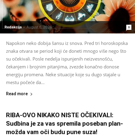
Redakcija
-
August 6, 2026
0
Napokon neko dobija šansu iz snova. Pred tri horoskopska
znaka otvara se period koji će doneti mnogo više nego što
su očekivali. Posle nedelja ispunjenih neizvesnošću,
čekanjem i brojnim pitanjima, zvezde konačno donose
energiju promena. Neke situacije koje su dugo stajale u
mestu počeće da...
Read more
RIBA-OVO NIKAKO NISTE OČEKIVALI:
Sudbina je za vas spremila poseban plan-
možda vam oči budu pune suza!