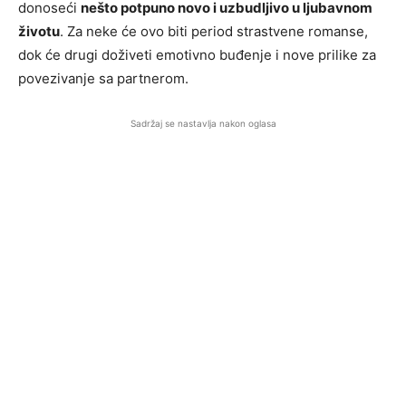
donoseći
nešto potpuno novo i uzbudljivo u ljubavnom
životu
. Za neke će ovo biti period strastvene romanse,
dok će drugi doživeti emotivno buđenje i nove prilike za
povezivanje sa partnerom.
Sadržaj se nastavlja nakon oglasa