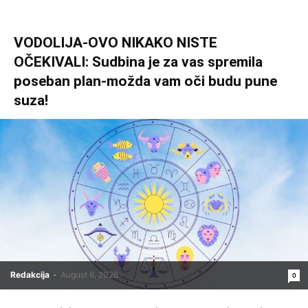
VODOLIJA-OVO NIKAKO NISTE
OČEKIVALI: Sudbina je za vas spremila
poseban plan-možda vam oči budu pune
suza!
Redakcija
-
August 6, 2026
0