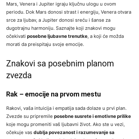
Mars, Venera i Jupiter igraju ključnu ulogu u ovom
periodu. Dok Mars donosi strast i energiju, Venera otvara
srce za ljubav, a Jupiter donosi sreću i šanse za
dugotrajnu harmoniju. Saznajte koji znakovi mogu
očekivati
posebne ljubavne trenutke
, a koji će možda
morati da preispitaju svoje emocije.
Znakovi sa posebnim planom
zvezda
Rak – emocije na prvom mestu
Rakovi, vaša intuicija i empatija sada dolaze u prvi plan.
Zvezde su pripremile
posebne susrete i emotivne prilike
koje mogu promeniti vaš ljubavni život. Ako ste u vezi,
očekuje vas
dublja povezanost i razumevanje sa