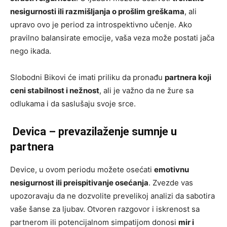
nesigurnosti ili razmišljanja o prošlim greškama
, ali
upravo ovo je period za introspektivno učenje. Ako
pravilno balansirate emocije, vaša veza može postati jača
nego ikada.
Slobodni Bikovi će imati priliku da pronađu
partnera koji
ceni stabilnost i nežnost
, ali je važno da ne žure sa
odlukama i da saslušaju svoje srce.
Devica – prevazilaženje sumnje u
partnera
Device, u ovom periodu možete osećati
emotivnu
nesigurnost ili preispitivanje osećanja
. Zvezde vas
upozoravaju da ne dozvolite prevelikoj analizi da sabotira
vaše šanse za ljubav. Otvoren razgovor i iskrenost sa
partnerom ili potencijalnom simpatijom donosi
mir i