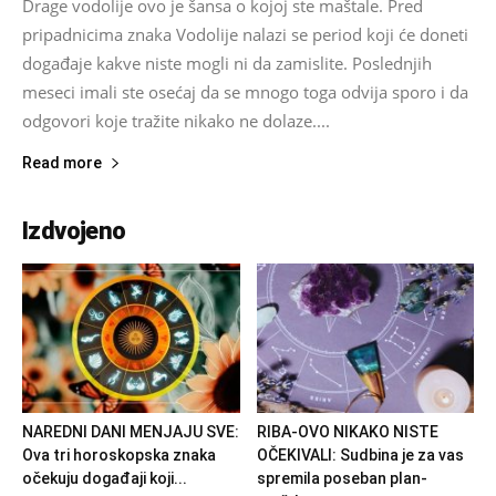
Drage vodolije ovo je šansa o kojoj ste maštale. Pred
pripadnicima znaka Vodolije nalazi se period koji će doneti
događaje kakve niste mogli ni da zamislite. Poslednjih
meseci imali ste osećaj da se mnogo toga odvija sporo i da
odgovori koje tražite nikako ne dolaze....
Read more
Izdvojeno
NAREDNI DANI MENJAJU SVE:
RIBA-OVO NIKAKO NISTE
Ova tri horoskopska znaka
OČEKIVALI: Sudbina je za vas
očekuju događaji koji...
spremila poseban plan-