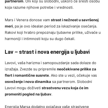
partnerom
. Oni koji su slobodni, uskoro će sresti osobu
koja razume njihove potrebe i vrednosti.
Mars i Venera donose vam
strast i nežnost u savršenoj
meri
, pa je ovo idealan period za iskazivanje osećanja.
Rakovi koji hrabro prepoznaju ljubavne prilike, uživaće u
harmoniji i intimnosti koju su dugo čekali.
Lav – strast i nova energija u ljubavi
Lavovi, vaša harizma i samopouzdanje sada dolaze do
izražaja. Zvezde su pripremile
neočekivane prilike za
flert i romantične susrete
. Ako ste u vezi, očekuje vas
osveženje i nova dinamika
sa partnerom. Slobodni
Lavovi mogu doživeti
strastvenu vezu koja će im
promeniti pogled na ljubav
.
Energija Marsa dodatno pojačava vaše strastvene