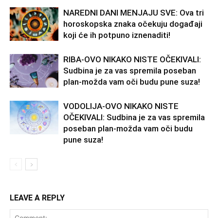
NAREDNI DANI MENJAJU SVE: Ova tri
horoskopska znaka očekuju događaji
koji će ih potpuno iznenaditi!
RIBA-OVO NIKAKO NISTE OČEKIVALI:
Sudbina je za vas spremila poseban
plan-možda vam oči budu pune suza!
VODOLIJA-OVO NIKAKO NISTE
OČEKIVALI: Sudbina je za vas spremila
poseban plan-možda vam oči budu
pune suza!
LEAVE A REPLY