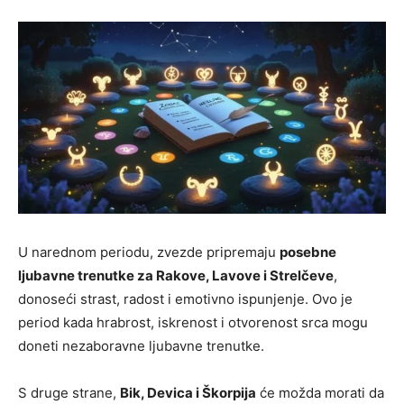
U narednom periodu, zvezde pripremaju
posebne
ljubavne trenutke za Rakove, Lavove i Strelčeve
,
donoseći strast, radost i emotivno ispunjenje. Ovo je
period kada hrabrost, iskrenost i otvorenost srca mogu
doneti nezaboravne ljubavne trenutke.
S druge strane,
Bik, Devica i Škorpija
će možda morati da