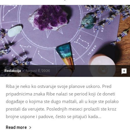
Redakcija
-
August 6, 2026
0
Riba je neko ko ostvaruje svoje planove uskoro. Pred
pripadnicima znaka Ribe nalazi se period koji će doneti
događaje o kojima ste dugo maštali, ali u koje ste polako
prestali da verujete. Poslednjih meseci prolazili ste kroz
brojne uspone i padove, često se pitajući kada...
Read more