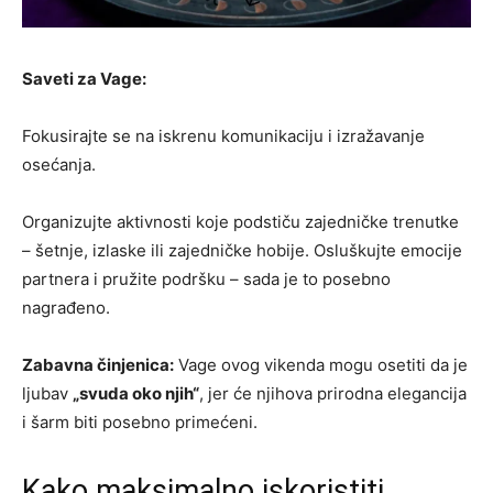
Saveti za Vage:
Fokusirajte se na iskrenu komunikaciju i izražavanje
osećanja.
Organizujte aktivnosti koje podstiču zajedničke trenutke
– šetnje, izlaske ili zajedničke hobije. Osluškujte emocije
partnera i pružite podršku – sada je to posebno
nagrađeno.
Zabavna činjenica:
Vage ovog vikenda mogu osetiti da je
ljubav
„svuda oko njih“
, jer će njihova prirodna elegancija
i šarm biti posebno primećeni.
Kako maksimalno iskoristiti