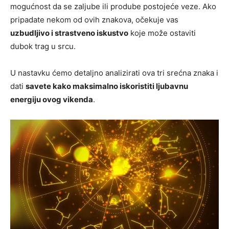
mogućnost da se zaljube ili prodube postojeće veze. Ako
pripadate nekom od ovih znakova, očekuje vas
uzbudljivo i strastveno iskustvo
koje može ostaviti
dubok trag u srcu.
U nastavku ćemo detaljno analizirati ova tri srećna znaka i
dati
savete kako maksimalno iskoristiti ljubavnu
energiju ovog vikenda
.