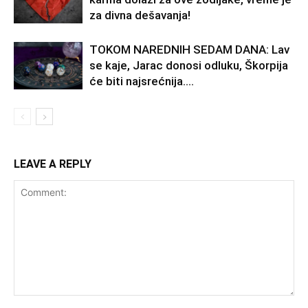
za divna dešavanja!
TOKOM NAREDNIH SEDAM DANA: Lav
se kaje, Jarac donosi odluku, Škorpija
će biti najsrećnija….
LEAVE A REPLY