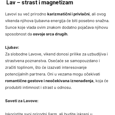
Lav – strast i magnetizam
Lavovi su već prirodno
karizmatični i privlačni
, ali ovog
vikenda njihova ljubavna energija će biti posebno snažna.
Sunce koje vlada ovim znakom dodatno pojačava njihovu
sposobnost da
osvoje srca drugih
.
Ljubav:
Za slobodne Lavove, vikend donosi prilike za uzbudljiva i
strastvena poznanstva. Osećaće se samopouzdano i
zračiti toplinom, što će izazvati interesovanje
potencijalnih partnera. Oni u vezama mogu očekivati
romantične gestove i neočekivana iznenađenja
, koja će
produbiti intimnost i strast u odnosu.
Saveti za Lavove:
Iskoristite svoj prirodni šarm, ali budite iskreni u