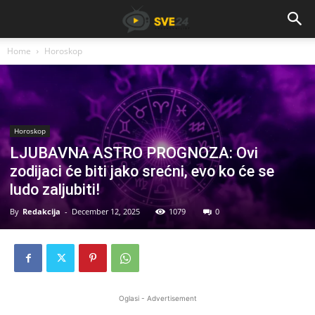
Home
Horoskop
Horoskop
LJUBAVNA ASTRO PROGNOZA: Ovi
zodijaci će biti jako srećni, evo ko će se
ludo zaljubiti!
By
Redakcija
-
December 12, 2025
1079
0
Oglasi - Advertisement