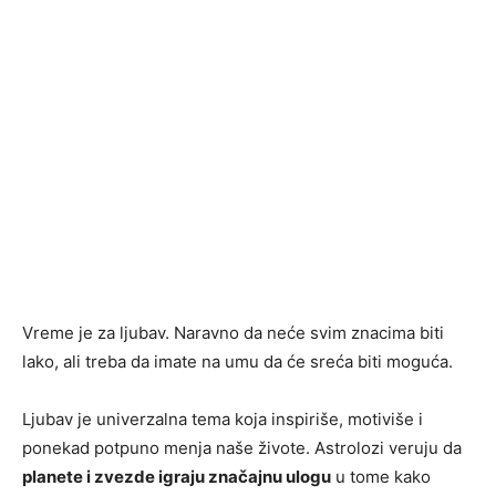
Vreme je za ljubav. Naravno da neće svim znacima biti
lako, ali treba da imate na umu da će sreća biti moguća.
Ljubav je univerzalna tema koja inspiriše, motiviše i
ponekad potpuno menja naše živote. Astrolozi veruju da
planete i zvezde igraju značajnu ulogu
u tome kako