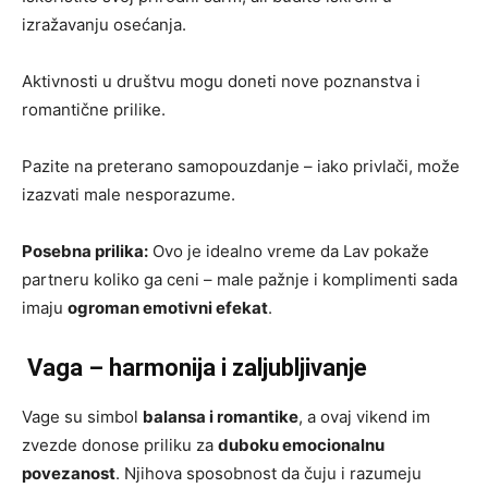
izražavanju osećanja.
Aktivnosti u društvu mogu doneti nove poznanstva i
romantične prilike.
Pazite na preterano samopouzdanje – iako privlači, može
izazvati male nesporazume.
Posebna prilika:
Ovo je idealno vreme da Lav pokaže
partneru koliko ga ceni – male pažnje i komplimenti sada
imaju
ogroman emotivni efekat
.
Vaga – harmonija i zaljubljivanje
Vage su simbol
balansa i romantike
, a ovaj vikend im
zvezde donose priliku za
duboku emocionalnu
povezanost
. Njihova sposobnost da čuju i razumeju