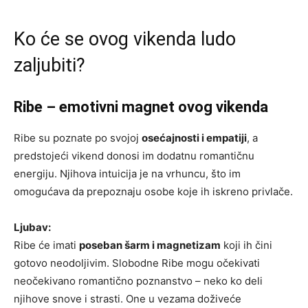
Ko će se ovog vikenda ludo
zaljubiti?
Ribe – emotivni magnet ovog vikenda
Ribe su poznate po svojoj
osećajnosti i empatiji
, a
predstojeći vikend donosi im dodatnu romantičnu
energiju. Njihova intuicija je na vrhuncu, što im
omogućava da prepoznaju osobe koje ih iskreno privlače.
Ljubav:
Ribe će imati
poseban šarm i magnetizam
koji ih čini
gotovo neodoljivim. Slobodne Ribe mogu očekivati
neočekivano romantično poznanstvo – neko ko deli
njihove snove i strasti. One u vezama doživeće