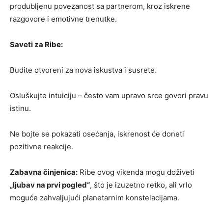
produbljenu povezanost sa partnerom, kroz iskrene
razgovore i emotivne trenutke.
Saveti za Ribe:
Budite otvoreni za nova iskustva i susrete.
Osluškujte intuiciju – često vam upravo srce govori pravu
istinu.
Ne bojte se pokazati osećanja, iskrenost će doneti
pozitivne reakcije.
Zabavna činjenica:
Ribe ovog vikenda mogu doživeti
„ljubav na prvi pogled“
, što je izuzetno retko, ali vrlo
moguće zahvaljujući planetarnim konstelacijama.