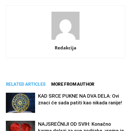
Redakcija
RELATED ARTICLES
MORE FROM AUTHOR
KAD SRCE PUKNE NA DVA DELA: Ovi
znaci će sada patiti kao nikada ranije!
NAJSREĆNIJI OD SVIH: Konačno
karma dolazi za ove zodijake, vreme je