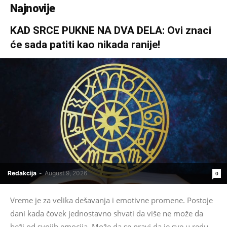
Najnovije
KAD SRCE PUKNE NA DVA DELA: Ovi znaci
će sada patiti kao nikada ranije!
Redakcija
-
August 9, 2026
0
Vreme je za velika dešavanja i emotivne promene. Postoje
dani kada čovek jednostavno shvati da više ne može da
beži od svojih emocija. Može da se pravi da je sve u redu,