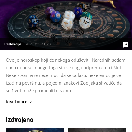
Redakcija
-
August 9, 2026
0
Ovo je horoskop koji će nekoga oduševiti. Narednih sedam
dana donose mnogo toga što se dugo pripremalo u tišini.
Neke stvari više neće moći da se odlažu, neke emocije će
izaći na površinu, a pojedini znakovi Zodijaka shvatiće da
se život može promeniti u samo...
Read more
Izdvojeno