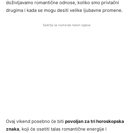
doživljavamo romantične odnose, koliko smo privlačni
drugima i kada se mogu desiti velike ljubavne promene.
Sadržaj se nastavlja nakon oglasa
Ovaj vikend posebno će biti
povoljan za tri horoskopska
znaka
, koji će osetiti talas romantične energije i