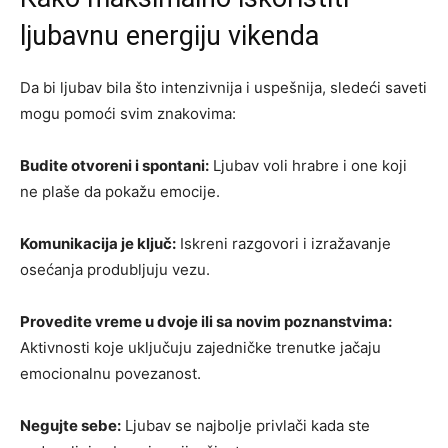
ljubavnu energiju vikenda
Da bi ljubav bila što intenzivnija i uspešnija, sledeći saveti
mogu pomoći svim znakovima:
Budite otvoreni i spontani:
Ljubav voli hrabre i one koji
ne plaše da pokažu emocije.
Komunikacija je ključ:
Iskreni razgovori i izražavanje
osećanja produbljuju vezu.
Provedite vreme u dvoje ili sa novim poznanstvima:
Aktivnosti koje uključuju zajedničke trenutke jačaju
emocionalnu povezanost.
Negujte sebe:
Ljubav se najbolje privlači kada ste