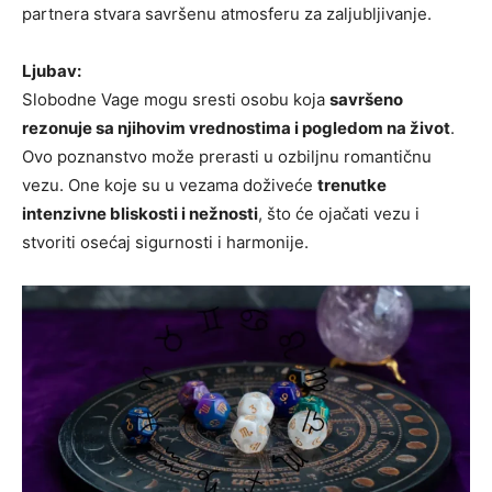
partnera stvara savršenu atmosferu za zaljubljivanje.
Ljubav:
Slobodne Vage mogu sresti osobu koja
savršeno
rezonuje sa njihovim vrednostima i pogledom na život
.
Ovo poznanstvo može prerasti u ozbiljnu romantičnu
vezu. One koje su u vezama doživeće
trenutke
intenzivne bliskosti i nežnosti
, što će ojačati vezu i
stvoriti osećaj sigurnosti i harmonije.