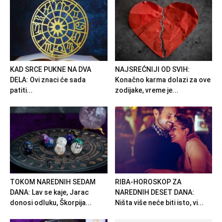
KAD SRCE PUKNE NA DVA
NAJSREĆNIJI OD SVIH:
DELA: Ovi znaci će sada
Konačno karma dolazi za ove
patiti...
zodijake, vreme je...
TOKOM NAREDNIH SEDAM
RIBA-HOROSKOP ZA
DANA: Lav se kaje, Jarac
NAREDNIH DESET DANA:
donosi odluku, Škorpija...
Ništa više neće biti isto, vi...