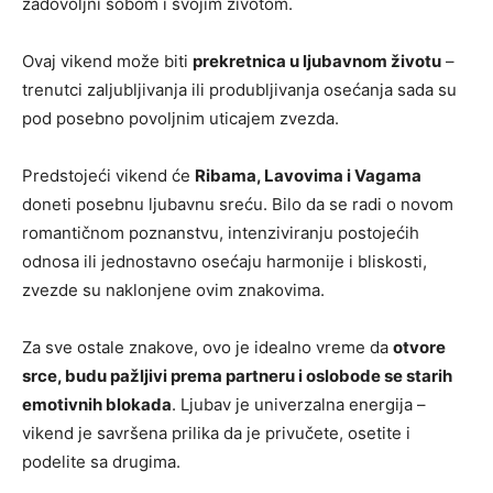
zadovoljni sobom i svojim životom.
Ovaj vikend može biti
prekretnica u ljubavnom životu
–
trenutci zaljubljivanja ili produbljivanja osećanja sada su
pod posebno povoljnim uticajem zvezda.
Predstojeći vikend će
Ribama, Lavovima i Vagama
doneti posebnu ljubavnu sreću. Bilo da se radi o novom
romantičnom poznanstvu, intenziviranju postojećih
odnosa ili jednostavno osećaju harmonije i bliskosti,
zvezde su naklonjene ovim znakovima.
Za sve ostale znakove, ovo je idealno vreme da
otvore
srce, budu pažljivi prema partneru i oslobode se starih
emotivnih blokada
. Ljubav je univerzalna energija –
vikend je savršena prilika da je privučete, osetite i
podelite sa drugima.