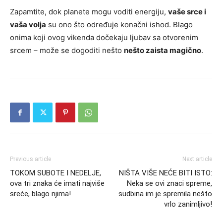
Zapamtite, dok planete mogu voditi energiju,
vaše srce i
vaša volja
su ono što određuje konačni ishod. Blago
onima koji ovog vikenda dočekaju ljubav sa otvorenim
srcem – može se dogoditi nešto
nešto zaista magično
.
Previous article
Next article
TOKOM SUBOTE I NEDELJE,
NIŠTA VIŠE NEĆE BITI ISTO:
ova tri znaka će imati najviše
Neka se ovi znaci spreme,
sreće, blago njima!
sudbina im je spremila nešto
vrlo zanimljivo!