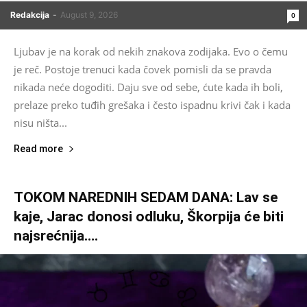
Redakcija
-
August 9, 2026
0
Ljubav je na korak od nekih znakova zodijaka. Evo o čemu
je reč. Postoje trenuci kada čovek pomisli da se pravda
nikada neće dogoditi. Daju sve od sebe, ćute kada ih boli,
prelaze preko tuđih grešaka i često ispadnu krivi čak i kada
nisu ništa...
Read more
TOKOM NAREDNIH SEDAM DANA: Lav se
kaje, Jarac donosi odluku, Škorpija će biti
najsrećnija….