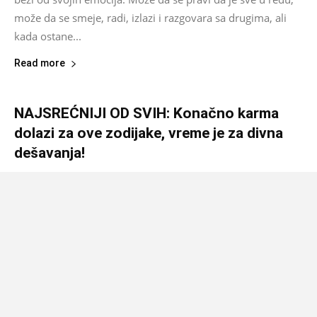
može da se smeje, radi, izlazi i razgovara sa drugima, ali
kada ostane...
Read more
NAJSREĆNIJI OD SVIH: Konačno karma
dolazi za ove zodijake, vreme je za divna
dešavanja!