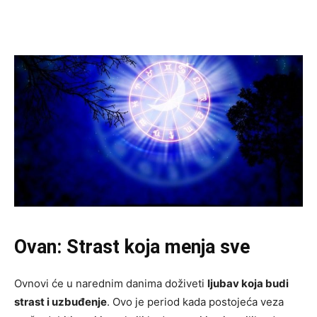
Ovan: Strast koja menja sve
Ovnovi će u narednim danima doživeti
ljubav koja budi
strast i uzbuđenje
. Ovo je period kada postojeća veza