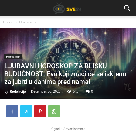
Home
Horoskop
Horoskop
LJUBAVNI HOROSKOP ZA BLISKU
BUDUĆNOST: Evo koji znaci će se iskreno
zaljubiti u danima pred nama!
By
Redakcija
-
December 26, 2025
643
0
Oglasi - Advertisement