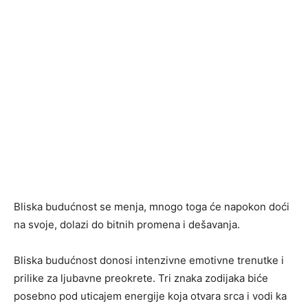
Bliska budućnost se menja, mnogo toga će napokon doći
na svoje, dolazi do bitnih promena i dešavanja.
Bliska budućnost donosi intenzivne emotivne trenutke i
prilike za ljubavne preokrete. Tri znaka zodijaka biće
posebno pod uticajem energije koja otvara srca i vodi ka