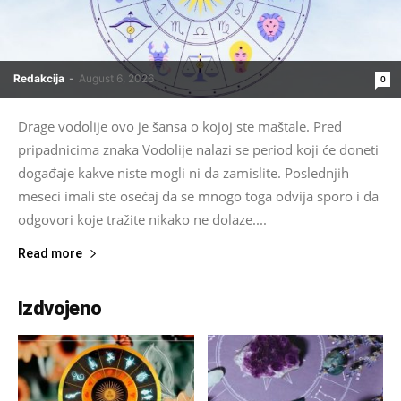
Redakcija
-
August 6, 2026
0
Drage vodolije ovo je šansa o kojoj ste maštale. Pred
pripadnicima znaka Vodolije nalazi se period koji će doneti
događaje kakve niste mogli ni da zamislite. Poslednjih
meseci imali ste osećaj da se mnogo toga odvija sporo i da
odgovori koje tražite nikako ne dolaze....
Read more
Izdvojeno