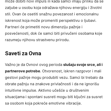
može dobiti novi impuls ili kada samci imaju priliku da se
zaljube u osobu koja odražava njihovu energiju i životni
stil. Ovan će osetiti snažnu povezanost i emocionalnu
iskrenost koja može promeniti perspektivu o ljubavi.
Partneri će primetiti novu dimenziju pažnje i
posvećenosti, dok će samci biti privučeni osobama koje
razumeju njihovu strastvenu prirodu.
Saveti za Ovna
Važno je da Ovnovi ovog perioda
slušaju svoje srce, ali i
partnerove potrebe
. Otvorenost, iskren razgovor i mali
gestovi pažnje mogu produbiti vezu. Samci bi trebalo da
obrate pažnju na znakove privlačnosti i da ne ignorišu
intuitivne impulse. Aktivno učešće u društvenim
situacijama i spontani susreti mogu biti ključni za susret
sa osobom koja pokreće emotivne vibracije.