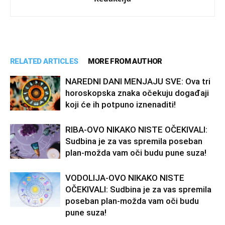
RELATED ARTICLES
MORE FROM AUTHOR
NAREDNI DANI MENJAJU SVE: Ova tri
horoskopska znaka očekuju događaji
koji će ih potpuno iznenaditi!
RIBA-OVO NIKAKO NISTE OČEKIVALI:
Sudbina je za vas spremila poseban
plan-možda vam oči budu pune suza!
VODOLIJA-OVO NIKAKO NISTE
OČEKIVALI: Sudbina je za vas spremila
poseban plan-možda vam oči budu
pune suza!