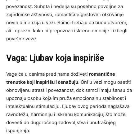
povezanost. Subota i nedelja su posebno povoljne za
zajedničke aktivnosti, romantične gestove i otkrivanje
novih dimenzija u vezi. Samci trebaju da budu otvoreni,
ali i oprezni kako bi prepoznali iskrene emocije i izbegli
površne veze.
Vaga: Ljubav koja inspiriše
Vage će u danima pred nama doživeti
romantične
trenutke koji inspirišu i osnažuju
. Oni u vezi mogu osetiti
obnovljenu strast i povezanost, dok samci imaju šansu da
upoznaju osobu koja im pruža emocionalnu stabilnost i
intelektualnu stimulaciju. Ljubav ovog perioda naglašava
ravnotežu, harmoniju i iskrenu komunikaciju, što može
dovesti do dugoročnog zadovoljstva i unutrašnjeg
ispunjenja.