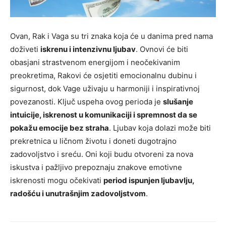
Ovan, Rak i Vaga su tri znaka koja će u danima pred nama
doživeti
iskrenu i intenzivnu ljubav
. Ovnovi će biti
obasjani strastvenom energijom i neočekivanim
preokretima, Rakovi će osjetiti emocionalnu dubinu i
sigurnost, dok Vage uživaju u harmoniji i inspirativnoj
povezanosti. Ključ uspeha ovog perioda je
slušanje
intuicije, iskrenost u komunikaciji i spremnost da se
pokažu emocije bez straha
. Ljubav koja dolazi može biti
prekretnica u ličnom životu i doneti dugotrajno
zadovoljstvo i sreću. Oni koji budu otvoreni za nova
iskustva i pažljivo prepoznaju znakove emotivne
iskrenosti mogu očekivati
period ispunjen ljubavlju,
radošću i unutrašnjim zadovoljstvom
.