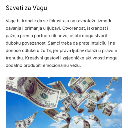
Saveti za Vagu
Vage bi trebale da se fokusiraju na ravnotežu između
davanja i primanja u ljubavi. Otvorenost, iskrenost i
pažnja prema partneru ili novoj osobi mogu stvoriti
duboku povezanost. Samci treba da prate intuiciju i ne
donose odluke u žurbi, jer prava ljubav dolazi u pravom
trenutku. Kreativni gestovi i zajedničke aktivnosti mogu
dodatno produbiti emocionalnu vezu.