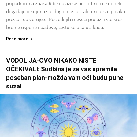
pripadnicima znaka Ribe nalazi se period koji će doneti
događaje o kojima ste dugo maštali, ali u koje ste polako
prestali da verujete. Poslednjih meseci prolazili ste kroz
brojne uspone i padove, često se pitajući kada...
Read more
VODOLIJA-OVO NIKAKO NISTE
OČEKIVALI: Sudbina je za vas spremila
poseban plan-možda vam oči budu pune
suza!