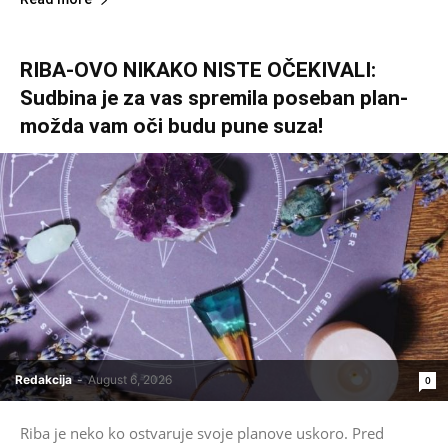
RIBA-OVO NIKAKO NISTE OČEKIVALI:
Sudbina je za vas spremila poseban plan-
možda vam oči budu pune suza!
Redakcija
-
August 6, 2026
0
Riba je neko ko ostvaruje svoje planove uskoro. Pred