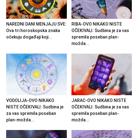
NAREDNI DANI MENJAJU SVE:
RIBA-OVO NIKAKO NISTE
Ova tri horoskopska znaka
OČEKIVALI: Sudbina je za vas
očekuju događaji koji...
spremila poseban plan-
možda...
VODOLIJA-OVO NIKAKO
JARAC-OVO NIKAKO NISTE
NISTE OČEKIVALI: Sudbina je
OČEKIVALI: Sudbina je za vas
za vas spremila poseban
spremila poseban plan-
plan-možda...
možda...