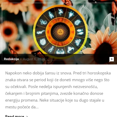
Redakcija
-
August 6, 2026
0
Napokon neko dobija šansu iz snova. Pred tri horoskopska
znaka otvara se period koji će doneti mnogo više nego što
su očekivali. Posle nedelja ispunjenih neizvesnošću,
čekanjem i brojnim pitanjima, zvezde konačno donose
energiju promena. Neke situacije koje su dugo stajale u
mestu počeće da...
Read more