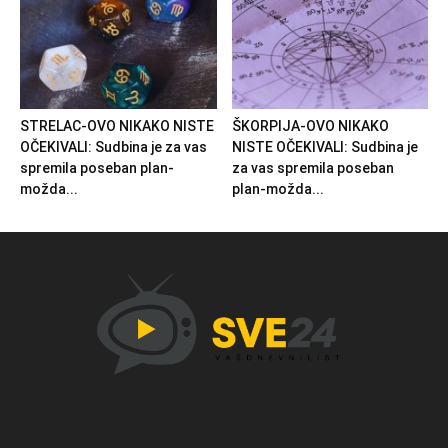
STRELAC-OVO NIKAKO NISTE
ŠKORPIJA-OVO NIKAKO
OČEKIVALI: Sudbina je za vas
NISTE OČEKIVALI: Sudbina je
spremila poseban plan-
za vas spremila poseban
možda...
plan-možda...