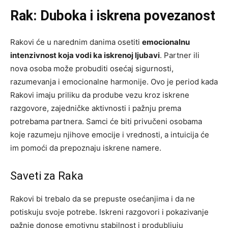
Rak: Duboka i iskrena povezanost
Rakovi će u narednim danima osetiti
emocionalnu
intenzivnost koja vodi ka iskrenoj ljubavi
. Partner ili
nova osoba može probuditi osećaj sigurnosti,
razumevanja i emocionalne harmonije. Ovo je period kada
Rakovi imaju priliku da prodube vezu kroz iskrene
razgovore, zajedničke aktivnosti i pažnju prema
potrebama partnera. Samci će biti privučeni osobama
koje razumeju njihove emocije i vrednosti, a intuicija će
im pomoći da prepoznaju iskrene namere.
Saveti za Raka
Rakovi bi trebalo da se prepuste osećanjima i da ne
potiskuju svoje potrebe. Iskreni razgovori i pokazivanje
pažnje donose emotivnu stabilnost i produbljuju