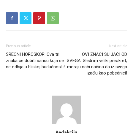
Previous article
Next article
SREĆNI HOROSKOP: Ova tri
OVI ZNACI SU JAČI OD
znaka će dobiti šansu koja se
SVEGA: Sledi im veliki preokret,
ne odbija u bliskoj budućnosti!
moraju naći načina da iz svega
izađu kao pobednici!
Redakcija