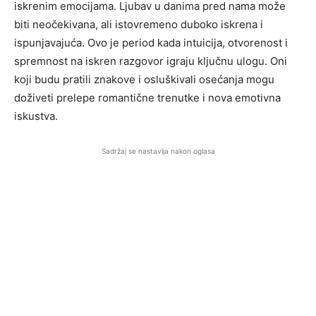
iskrenim emocijama. Ljubav u danima pred nama može
biti neočekivana, ali istovremeno duboko iskrena i
ispunjavajuća. Ovo je period kada intuicija, otvorenost i
spremnost na iskren razgovor igraju ključnu ulogu. Oni
koji budu pratili znakove i osluškivali osećanja mogu
doživeti prelepe romantične trenutke i nova emotivna
iskustva.
Sadržaj se nastavlja nakon oglasa