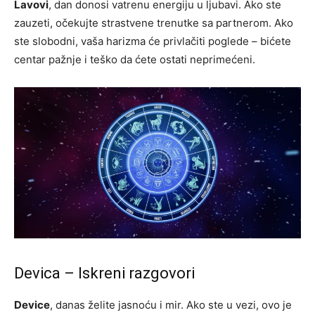
Lavovi
, dan donosi vatrenu energiju u ljubavi. Ako ste
zauzeti, očekujte strastvene trenutke sa partnerom. Ako
ste slobodni, vaša harizma će privlačiti poglede – bićete
centar pažnje i teško da ćete ostati neprimećeni.
Devica – Iskreni razgovori
Device
, danas želite jasnoću i mir. Ako ste u vezi, ovo je