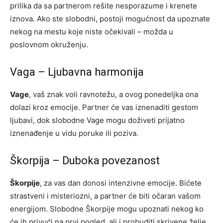
prilika da sa partnerom rešite nesporazume i krenete
iznova. Ako ste slobodni, postoji mogućnost da upoznate
nekog na mestu koje niste očekivali – možda u
poslovnom okruženju.
Vaga – Ljubavna harmonija
Vage
, vaš znak voli ravnotežu, a ovog ponedeljka ona
dolazi kroz emocije. Partner će vas iznenaditi gestom
ljubavi, dok slobodne Vage mogu doživeti prijatno
iznenađenje u vidu poruke ili poziva.
Škorpija – Duboka povezanost
Škorpije
, za vas dan donosi intenzivne emocije. Bićete
strastveni i misteriozni, a partner će biti očaran vašom
energijom. Slobodne Škorpije mogu upoznati nekog ko
će ih privući na prvi pogled, ali i probuditi skrivene želje.