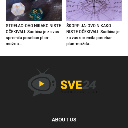
STRELAC-OVO NIKAKO NISTE
ŠKORPIJA-OVO NIKAKO
OČEKIVALI: Sudbina je za vas
NISTE OČEKIVALI: Sudbina je
spremila poseban plan-
za vas spremila poseban
možda...
plan-možda...
ABOUT US