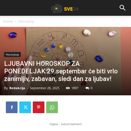
Home
Horoskop
Horoskop
LJUBAVNI HOROSKOP ZA
PONEDELJAK:29.septembar će biti vrlo
zanimljiv, zabavan, sledi dan za ljubav!
By
Redakcija
-
September 28, 2025
1897
0
Oglasi - Advertisement