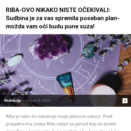
RIBA-OVO NIKAKO NISTE OČEKIVALI:
Sudbina je za vas spremila poseban plan-
možda vam oči budu pune suza!
Redakcija
-
August 6, 2026
0
Riba je neko ko ostvaruje svoje planove uskoro. Pred
pripadnicima znaka Ribe nalazi se period koji će doneti