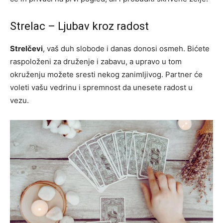
Strelac – Ljubav kroz radost
Strelčevi
, vaš duh slobode i danas donosi osmeh. Bićete
raspoloženi za druženje i zabavu, a upravo u tom
okruženju možete sresti nekog zanimljivog. Partner će
voleti vašu vedrinu i spremnost da unesete radost u
vezu.