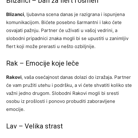
Blizanci – Dan za flert i osmeh
Blizanci
, ljubavna scena danas je razigrana i ispunjena
komunikacijom. Bićete posebno šarmantni i lako ćete
osvajati pažnju. Partner će uživati u vašoj vedrini, a
slobodni pripadnici znaka mogli bi se upustiti u zanimljiv
flert koji može prerasti u nešto ozbiljnije.
Rak – Emocije koje leče
Rakovi
, vaša osećajnost danas dolazi do izražaja. Partner
će vam pružiti utehu i podršku, a vi ćete shvatiti koliko ste
važni jedno drugom. Slobodni Rakovi mogli bi sresti
osobu iz prošlosti i ponovo probuditi zaboravljene
emocije.
Lav – Velika strast