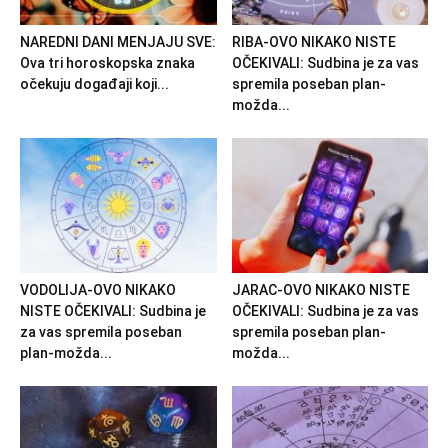
NAREDNI DANI MENJAJU SVE:
RIBA-OVO NIKAKO NISTE
Ova tri horoskopska znaka
OČEKIVALI: Sudbina je za vas
očekuju događaji koji...
spremila poseban plan-
možda...
VODOLIJA-OVO NIKAKO
JARAC-OVO NIKAKO NISTE
NISTE OČEKIVALI: Sudbina je
OČEKIVALI: Sudbina je za vas
za vas spremila poseban
spremila poseban plan-
plan-možda...
možda...