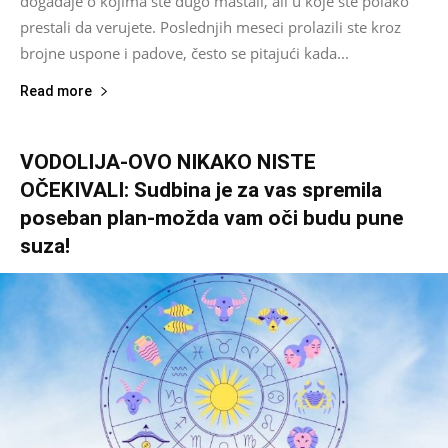
događaje o kojima ste dugo maštali, ali u koje ste polako
prestali da verujete. Poslednjih meseci prolazili ste kroz
brojne uspone i padove, često se pitajući kada...
Read more
VODOLIJA-OVO NIKAKO NISTE
OČEKIVALI: Sudbina je za vas spremila
poseban plan-možda vam oči budu pune
suza!