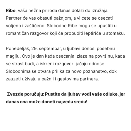
Ribe
, vaša nežna priroda danas dolazi do izražaja.
Partner će vas obasuti pažnjom, a vi ćete se osećati
voljeno i zaštićeno. Slobodne Ribe mogu se upustiti u
romantičan razgovor koji će probuditi leptiriće u stomaku.
Ponedeljak, 29. septembar, u ljubavi donosi posebnu
magiju. Ovo je dan kada osećanja izlaze na površinu, kada
se strast budi, a iskreni razgovori jačaju odnose.
Slobodnima se otvara prilika za novo poznanstvo, dok
zauzeti uživaju u pažnji i gestovima partnera.
Zvezde poručuju: Pustite da ljubav vodi vaše odluke, jer
danas ona može doneti najveću sreću!