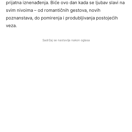
prijatna iznenađenja. Biće ovo dan kada se ljubav slavi na
svim nivoima – od romantičnih gestova, novih
poznanstava, do pomirenja i produbljivanja postojećih
veza.
Sadržaj se nastavlja nakon oglasa