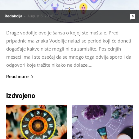
Redakcija
-
August 6, 2026
0
Drage vodolije ovo je šansa o kojoj ste maštale. Pred
pripadnicima znaka Vodolije nalazi se period koji će doneti
događaje kakve niste mogli ni da zamislite. Poslednjih
meseci imali ste osećaj da se mnogo toga odvija sporo i da
odgovori koje tražite nikako ne dolaze....
Read more
Izdvojeno