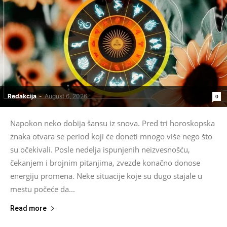
Redakcija
-
August 6, 2026
0
Napokon neko dobija šansu iz snova. Pred tri horoskopska
znaka otvara se period koji će doneti mnogo više nego što
su očekivali. Posle nedelja ispunjenih neizvesnošću,
čekanjem i brojnim pitanjima, zvezde konačno donose
energiju promena. Neke situacije koje su dugo stajale u
mestu počeće da...
Read more