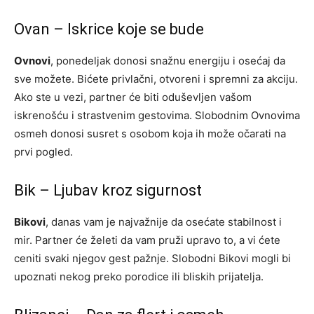
Ovan – Iskrice koje se bude
Ovnovi
, ponedeljak donosi snažnu energiju i osećaj da
sve možete. Bićete privlačni, otvoreni i spremni za akciju.
Ako ste u vezi, partner će biti oduševljen vašom
iskrenošću i strastvenim gestovima. Slobodnim Ovnovima
osmeh donosi susret s osobom koja ih može očarati na
prvi pogled.
Bik – Ljubav kroz sigurnost
Bikovi
, danas vam je najvažnije da osećate stabilnost i
mir. Partner će želeti da vam pruži upravo to, a vi ćete
ceniti svaki njegov gest pažnje. Slobodni Bikovi mogli bi
upoznati nekog preko porodice ili bliskih prijatelja.