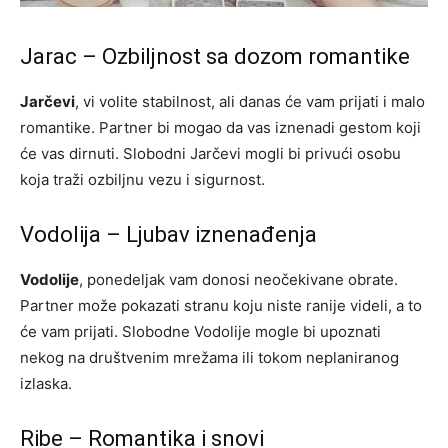
Jarac – Ozbiljnost sa dozom romantike
Jarčevi
, vi volite stabilnost, ali danas će vam prijati i malo
romantike. Partner bi mogao da vas iznenadi gestom koji
će vas dirnuti. Slobodni Jarčevi mogli bi privući osobu
koja traži ozbiljnu vezu i sigurnost.
Vodolija – Ljubav iznenađenja
Vodolije
, ponedeljak vam donosi neočekivane obrate.
Partner može pokazati stranu koju niste ranije videli, a to
će vam prijati. Slobodne Vodolije mogle bi upoznati
nekog na društvenim mrežama ili tokom neplaniranog
izlaska.
Ribe – Romantika i snovi