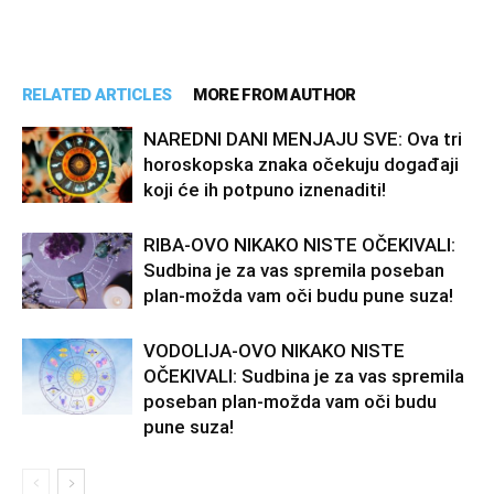
RELATED ARTICLES
MORE FROM AUTHOR
NAREDNI DANI MENJAJU SVE: Ova tri
horoskopska znaka očekuju događaji
koji će ih potpuno iznenaditi!
RIBA-OVO NIKAKO NISTE OČEKIVALI:
Sudbina je za vas spremila poseban
plan-možda vam oči budu pune suza!
VODOLIJA-OVO NIKAKO NISTE
OČEKIVALI: Sudbina je za vas spremila
poseban plan-možda vam oči budu
pune suza!