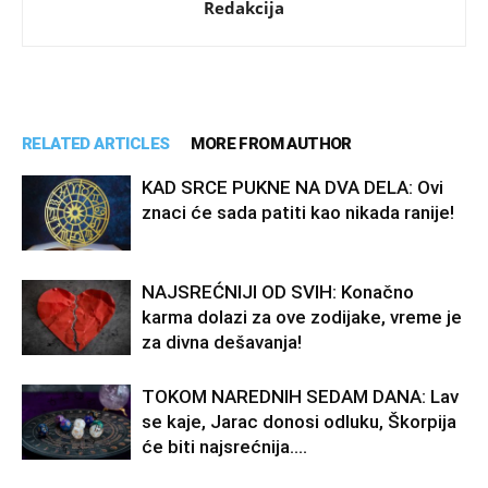
Redakcija
RELATED ARTICLES
MORE FROM AUTHOR
KAD SRCE PUKNE NA DVA DELA: Ovi
znaci će sada patiti kao nikada ranije!
NAJSREĆNIJI OD SVIH: Konačno
karma dolazi za ove zodijake, vreme je
za divna dešavanja!
TOKOM NAREDNIH SEDAM DANA: Lav
se kaje, Jarac donosi odluku, Škorpija
će biti najsrećnija….