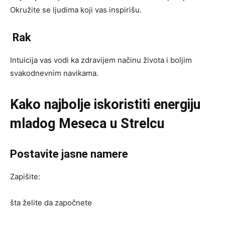
Okružite se ljudima koji vas inspirišu.
Rak
Intuicija vas vodi ka zdravijem načinu života i boljim
svakodnevnim navikama.
Kako najbolje iskoristiti energiju
mladog Meseca u Strelcu
Postavite jasne namere
Zapišite:
šta želite da započnete