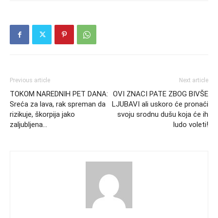
Previous article
Next article
TOKOM NAREDNIH PET DANA:
OVI ZNACI PATE ZBOG BIVŠE
Sreća za lava, rak spreman da
LJUBAVI ali uskoro će pronaći
rizikuje, škorpija jako
svoju srodnu dušu koja će ih
zaljubljena…
ludo voleti!