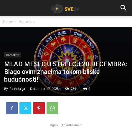
Home
Horoskop
Horoskop
MLAD MESEC U STRELCU 20.DECEMBRA:
Blago ovim znacima tokom bliske
budućnosti!
By
Redakcija
-
December 17, 2025
789
0
Oglasi - Advertisement