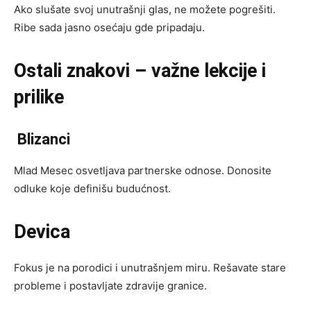
Ako slušate svoj unutrašnji glas, ne možete pogrešiti.
Ribe sada jasno osećaju gde pripadaju.
Ostali znakovi – važne lekcije i
prilike
Blizanci
Mlad Mesec osvetljava partnerske odnose. Donosite
odluke koje definišu budućnost.
Devica
Fokus je na porodici i unutrašnjem miru. Rešavate stare
probleme i postavljate zdravije granice.