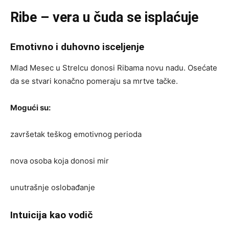
Ribe – vera u čuda se isplaćuje
Emotivno i duhovno isceljenje
Mlad Mesec u Strelcu donosi Ribama novu nadu. Osećate
da se stvari konačno pomeraju sa mrtve tačke.
Mogući su:
završetak teškog emotivnog perioda
nova osoba koja donosi mir
unutrašnje oslobađanje
Intuicija kao vodič