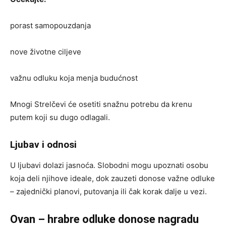
porast samopouzdanja
nove životne ciljeve
važnu odluku koja menja budućnost
Mnogi Strelčevi će osetiti snažnu potrebu da krenu
putem koji su dugo odlagali.
Ljubav i odnosi
U ljubavi dolazi jasnoća. Slobodni mogu upoznati osobu
koja deli njihove ideale, dok zauzeti donose važne odluke
– zajednički planovi, putovanja ili čak korak dalje u vezi.
Ovan – hrabre odluke donose nagradu