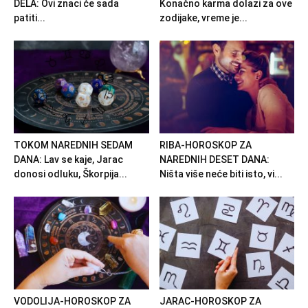
DELA: Ovi znaci će sada
Konačno karma dolazi za ove
patiti...
zodijake, vreme je...
TOKOM NAREDNIH SEDAM
RIBA-HOROSKOP ZA
DANA: Lav se kaje, Jarac
NAREDNIH DESET DANA:
donosi odluku, Škorpija...
Ništa više neće biti isto, vi...
VODOLIJA-HOROSKOP ZA
JARAC-HOROSKOP ZA