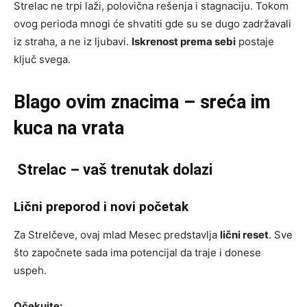
Strelac ne trpi laži, polovična rešenja i stagnaciju. Tokom
ovog perioda mnogi će shvatiti gde su se dugo zadržavali
iz straha, a ne iz ljubavi.
Iskrenost prema sebi
postaje
ključ svega.
Blago ovim znacima – sreća im
kuca na vrata
Strelac – vaš trenutak dolazi
Lični preporod i novi početak
Za Strelčeve, ovaj mlad Mesec predstavlja
lični reset
. Sve
što započnete sada ima potencijal da traje i donese
uspeh.
Očekujte: