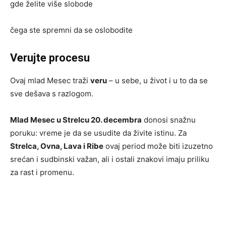
gde želite više slobode
čega ste spremni da se oslobodite
Verujte procesu
Ovaj mlad Mesec traži
veru
– u sebe, u život i u to da se
sve dešava s razlogom.
Mlad Mesec u Strelcu 20. decembra
donosi snažnu
poruku: vreme je da se usudite da živite istinu. Za
Strelca, Ovna, Lava i Ribe
ovaj period može biti izuzetno
srećan i sudbinski važan, ali i ostali znakovi imaju priliku
za rast i promenu.