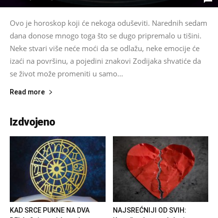
Ovo je horoskop koji će nekoga oduševiti. Narednih sedam
dana donose mnogo toga što se dugo pripremalo u tišini.
Neke stvari više neće moći da se odlažu, neke emocije će
izaći na površinu, a pojedini znakovi Zodijaka shvatiće da
se život može promeniti u samo...
Read more
Izdvojeno
KAD SRCE PUKNE NA DVA
NAJSREĆNIJI OD SVIH: