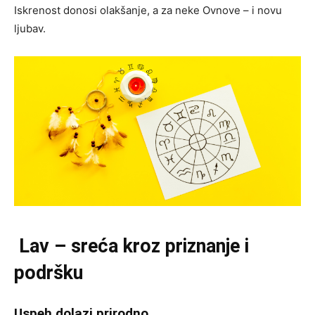
Iskrenost donosi olakšanje, a za neke Ovnovе – i novu
ljubav.
Lav – sreća kroz priznanje i
podršku
Uspeh dolazi prirodno