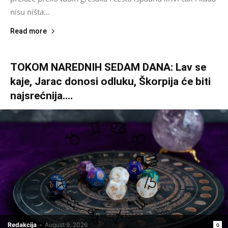
nisu ništa...
Read more
TOKOM NAREDNIH SEDAM DANA: Lav se
kaje, Jarac donosi odluku, Škorpija će biti
najsrećnija….
Redakcija
-
August 9, 2026
0