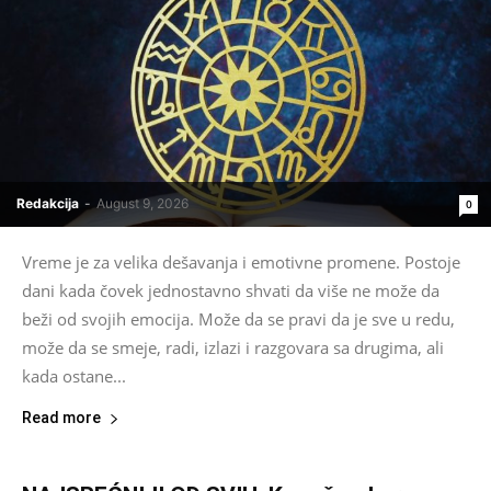
Redakcija
-
August 9, 2026
0
Vreme je za velika dešavanja i emotivne promene. Postoje
dani kada čovek jednostavno shvati da više ne može da
beži od svojih emocija. Može da se pravi da je sve u redu,
može da se smeje, radi, izlazi i razgovara sa drugima, ali
kada ostane...
Read more