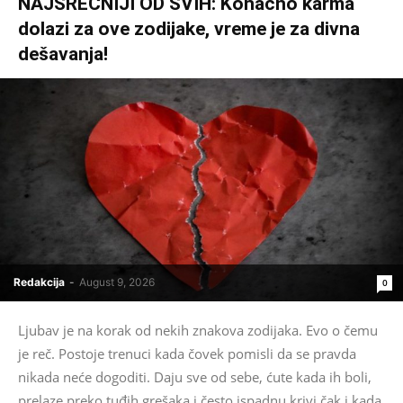
NAJSREĆNIJI OD SVIH: Konačno karma
dolazi za ove zodijake, vreme je za divna
dešavanja!
Redakcija
-
August 9, 2026
0
Ljubav je na korak od nekih znakova zodijaka. Evo o čemu
je reč. Postoje trenuci kada čovek pomisli da se pravda
nikada neće dogoditi. Daju sve od sebe, ćute kada ih boli,
prelaze preko tuđih grešaka i često ispadnu krivi čak i kada