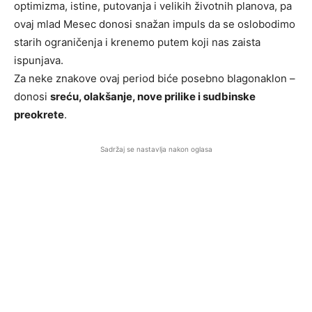
optimizma, istine, putovanja i velikih životnih planova, pa
ovaj mlad Mesec donosi snažan impuls da se oslobodimo
starih ograničenja i krenemo putem koji nas zaista
ispunjava.
Za neke znakove ovaj period biće posebno blagonaklon –
donosi
sreću, olakšanje, nove prilike i sudbinske
preokrete
.
Sadržaj se nastavlja nakon oglasa