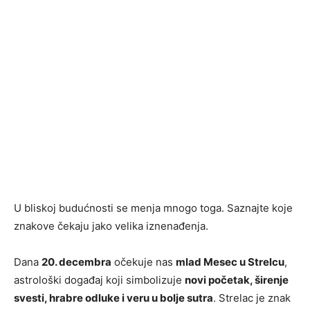
U bliskoj budućnosti se menja mnogo toga. Saznajte koje
znakove čekaju jako velika iznenađenja.
Dana
20. decembra
očekuje nas
mlad Mesec u Strelcu
,
astrološki događaj koji simbolizuje
novi početak, širenje
svesti, hrabre odluke i veru u bolje sutra
. Strelac je znak