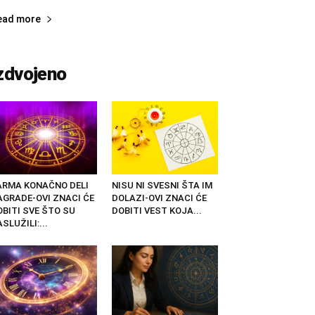
ead more
zdvojeno
ARMA KONAČNO DELI
NISU NI SVESNI ŠTA IM
AGRADE-OVI ZNACI ĆE
DOLAZI-OVI ZNACI ĆE
OBITI SVE ŠTO SU
DOBITI VEST KOJA...
SLUŽILI:...