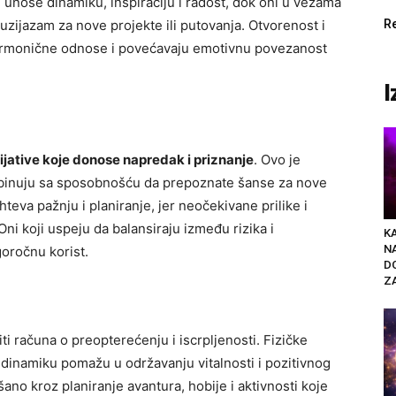
unose dinamiku, inspiraciju i radost, dok oni u vezama
tuzijazam za nove projekte ili putovanja. Otvorenost i
R
armonične odnose i povećavaju emotivnu povezanost
I
cijative koje donose napredak i priznanje
. Ovo je
mbinuju sa sposobnošću da prepoznate šanse za nove
hteva pažnju i planiranje, jer neočekivane prilike i
Oni koji uspeju da balansiraju između rizika i
K
N
goročnu korist.
D
ZA
diti računa o preopterećenju i iscrpljenosti. Fizičke
nu dinamiku pomažu u održavanju vitalnosti i pozitivnog
ano kroz planiranje avantura, hobije i aktivnosti koje