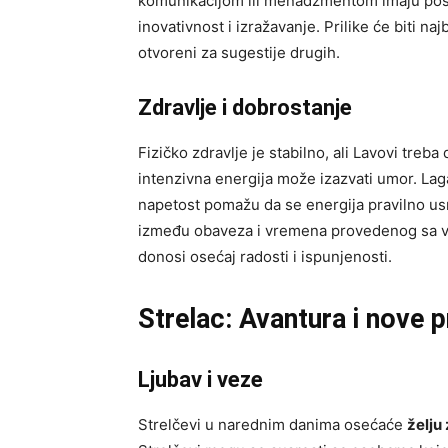
komunikacijom ili menadžmentom imaju pose
inovativnost i izražavanje. Prilike će biti n
otvoreni za sugestije drugih.
Zdravlje i dobrostanje
Fizičko zdravlje je stabilno, ali Lavovi treba
intenzivna energija može izazvati umor. Laga
napetost pomažu da se energija pravilno us
između obaveza i vremena provedenog sa vo
donosi osećaj radosti i ispunjenosti.
Strelac: Avantura i nove pr
Ljubav i veze
Strelčevi u narednim danima osećaće
želju