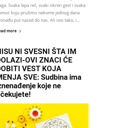
aga. Svaka lepa reč, svaki iskren gest i svaka
omoć koju pružimo nekome jednog dana
onađu put nazad do nas. Ali isto tako, i...
ead more
ISU NI SVESNI ŠTA IM
DOLAZI-OVI ZNACI ĆE
DOBITI VEST KOJA
ENJA SVE: Sudbina ima
znenađenje koje ne
čekujete!