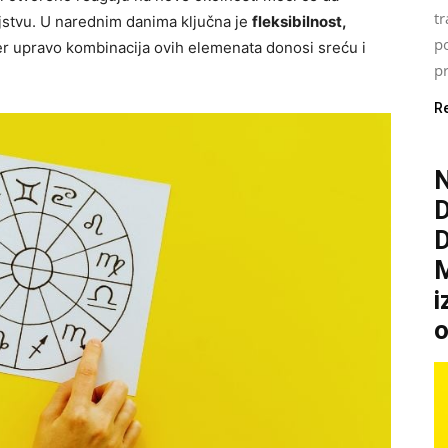
tr
jstvu. U narednim danima ključna je
fleksibilnost,
p
jer upravo kombinacija ovih elemenata donosi sreću i
pr
R
N
M
i
o