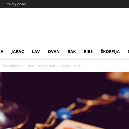
a
Privacy policy
CA
JARAC
LAV
OVAN
RAK
RIBE
ŠKORPIJA
 Saznajte kojim znacima sledi period za promene,...