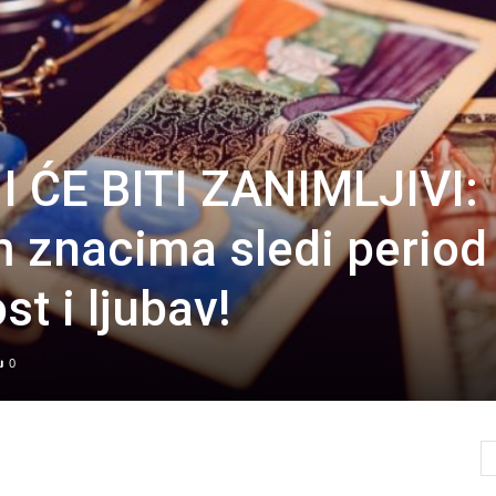
 ĆE BITI ZANIMLJIVI:
m znacima sledi period
t i ljubav!
0