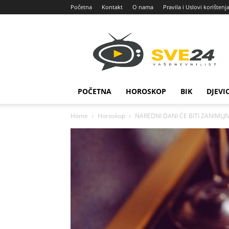
Početna
Kontakt
O nama
Pravila i Uslovi korištenj
Sve
24
POČETNA
HOROSKOP
BIK
DJEVI
Home
Horoskop
NAREDNI DANI ĆE BITI ZANIMLJIVI: