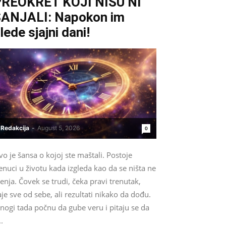
REOKRET KOJI NISU NI
ANJALI: Napokon im
lede sjajni dani!
Redakcija
-
August 5, 2026
0
o je šansa o kojoj ste maštali. Postoje
enuci u životu kada izgleda kao da se ništa ne
nja. Čovek se trudi, čeka pravi trenutak,
je sve od sebe, ali rezultati nikako da dođu.
nogi tada počnu da gube veru i pitaju se da
..