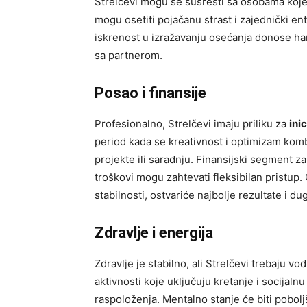
Strelčevi mogu se susresti sa osobama koje 
mogu osetiti pojačanu strast i zajednički en
iskrenost u izražavanju osećanja donose h
sa partnerom.
Posao i finansije
Profesionalno, Strelčevi imaju priliku za
ini
period kada se kreativnost i optimizam ko
projekte ili saradnju. Finansijski segment za
troškovi mogu zahtevati fleksibilan pristup. 
stabilnosti, ostvariće najbolje rezultate i du
Zdravlje i energija
Zdravlje je stabilno, ali Strelčevi trebaju vo
aktivnosti koje uključuju kretanje i socijal
raspoloženja. Mentalno stanje će biti poboljš