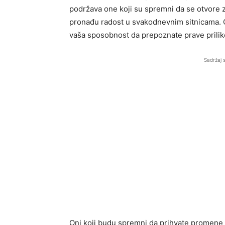
podržava one koji su spremni da se otvore za 
pronađu radost u svakodnevnim sitnicama. Ov
vaša sposobnost da prepoznate prave prilik
Sadržaj 
Oni koji budu spremni da prihvate promene 