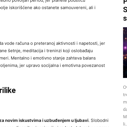
P
bno povoljan period, jer planete podstiču
ajbolje iskorišćene ako ostanete samouvereni, ali i
S
s
 da vode računa o preteranoj aktivnosti i napetosti, jer
ne šetnje, meditacija i treninzi koji oslobađaju
meri. Mentalno i emotivno stanje zahteva balans
ljenima, jer upravo socijalna i emotivna povezanost
Ov
ilike
tr
me
da
M
 za novim iskustvima i uzbuđenjem u ljubavi
. Slobodni
li.