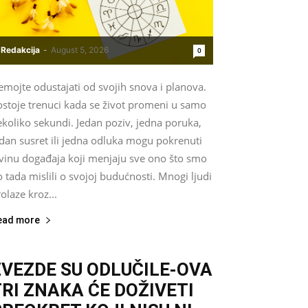
Redakcija
-
August 5, 2026
0
mojte odustajati od svojih snova i planova.
ostoje trenuci kada se život promeni u samo
koliko sekundi. Jedan poziv, jedna poruka,
dan susret ili jedna odluka mogu pokrenuti
avinu događaja koji menjaju sve ono što smo
 tada mislili o svojoj budućnosti. Mnogi ljudi
olaze kroz...
ead more
ZVEZDE SU ODLUČILE-OVA
TRI ZNAKA ĆE DOŽIVETI