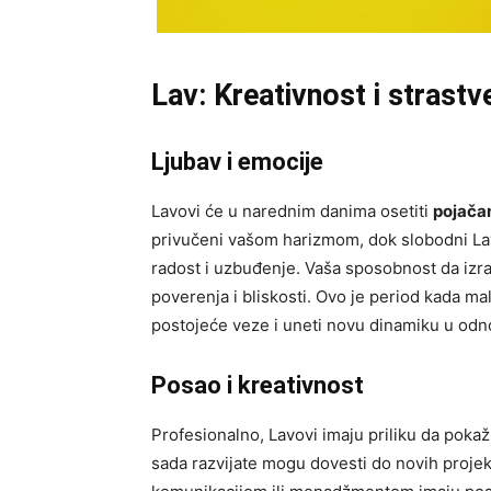
Lav: Kreativnost i strastv
Ljubav i emocije
Lavovi će u narednim danima osetiti
pojačan
privučeni vašom harizmom, dok slobodni La
radost i uzbuđenje. Vaša sposobnost da izra
poverenja i bliskosti. Ovo je period kada ma
postojeće veze i uneti novu dinamiku u odn
Posao i kreativnost
Profesionalno, Lavovi imaju priliku da poka
sada razvijate mogu dovesti do novih projeka