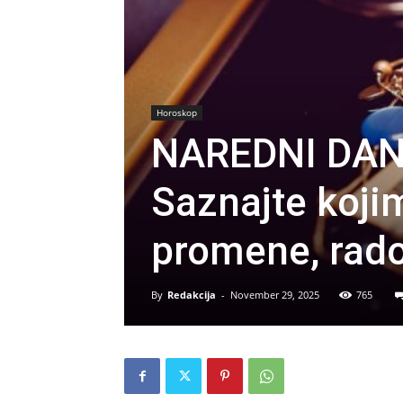
Horoskop
NAREDNI DANI
Saznajte koji
promene, rados
By
Redakcija
-
November 29, 2025
765