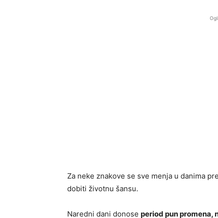
Ogl
Za neke znakove se sve menja u danima pre
dobiti životnu šansu.
Naredni dani donose
period pun promena, n