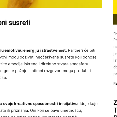
eni susreti
Ne
P
ne
u emotivnu energiju i strastvenost
. Partneri će biti
je
vovi mogu doživeti neočekivane susrete koji donose
l
zite emocije iskreno i direktno stvara atmosferu
do
le geste pažnje i intimni razgovori mogu produbiti
pr
ose.
R
žu
svoje kreativne sposobnosti i inicijativu
. Ideje koje
ta ili priznanja. Oni koji se bave umetnošću,