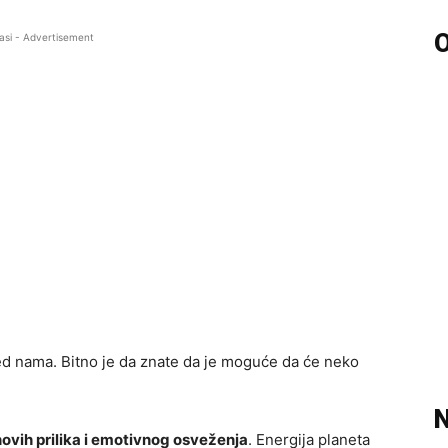
O
asi - Advertisement
d nama. Bitno je da znate da je moguće da će neko
N
ovih prilika i emotivnog osveženja
. Energija planeta