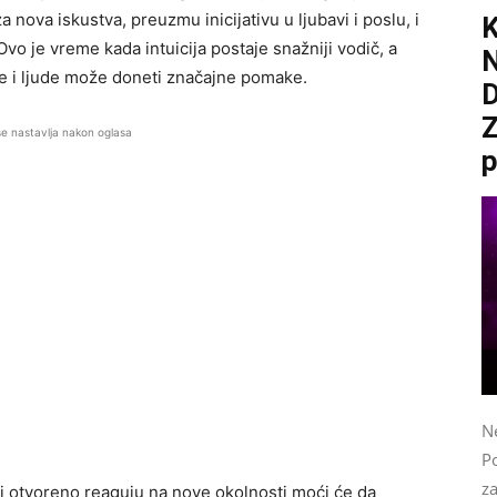
nova iskustva, preuzmu inicijativu u ljubavi i poslu, i
o je vreme kada intuicija postaje snažniji vodič, a
e i ljude može doneti značajne pomake.
D
Z
se nastavlja nakon oglasa
p
N
Po
z
i otvoreno reaguju na nove okolnosti moći će da