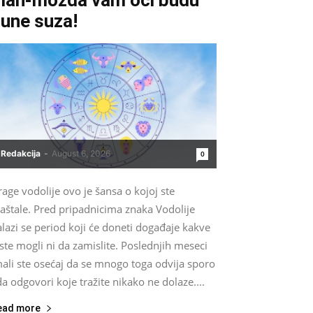
une suza!
Redakcija
-
August 6, 2026
0
age vodolije ovo je šansa o kojoj ste
aštale. Pred pripadnicima znaka Vodolije
lazi se period koji će doneti događaje kakve
ste mogli ni da zamislite. Poslednjih meseci
ali ste osećaj da se mnogo toga odvija sporo
da odgovori koje tražite nikako ne dolaze....
ead more