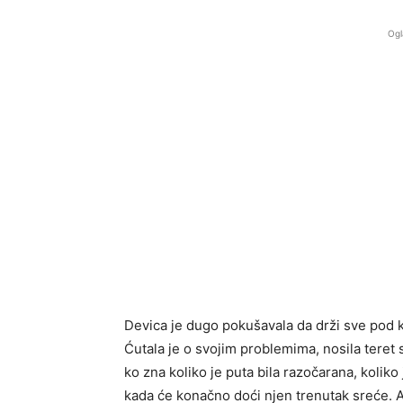
Ogl
Devica je dugo pokušavala da drži sve pod k
Ćutala je o svojim problemima, nosila teret
ko zna koliko je puta bila razočarana, koliko 
kada će konačno doći njen trenutak sreće. A