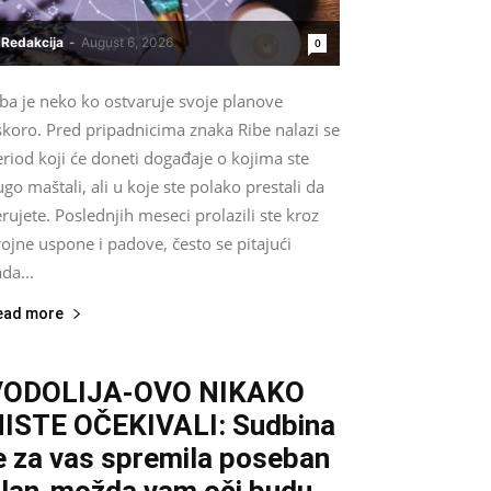
Redakcija
-
August 6, 2026
0
ba je neko ko ostvaruje svoje planove
skoro. Pred pripadnicima znaka Ribe nalazi se
riod koji će doneti događaje o kojima ste
go maštali, ali u koje ste polako prestali da
rujete. Poslednjih meseci prolazili ste kroz
ojne uspone i padove, često se pitajući
da...
ead more
VODOLIJA-OVO NIKAKO
ISTE OČEKIVALI: Sudbina
e za vas spremila poseban
lan-možda vam oči budu