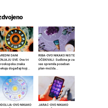
zdvojeno
AREDNI DANI
RIBA-OVO NIKAKO NISTE
NJAJU SVE: Ova tri
OČEKIVALI: Sudbina je za
roskopska znaka
vas spremila poseban
ekuju događaji koji...
plan-možda...
ODOLIJA-OVO NIKAKO
JARAC-OVO NIKAKO