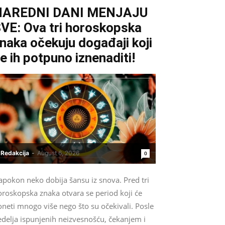
NAREDNI DANI MENJAJU
VE: Ova tri horoskopska
naka očekuju događaji koji
e ih potpuno iznenaditi!
Redakcija
-
August 6, 2026
0
apokon neko dobija šansu iz snova. Pred tri
oroskopska znaka otvara se period koji će
neti mnogo više nego što su očekivali. Posle
edelja ispunjenih neizvesnošću, čekanjem i