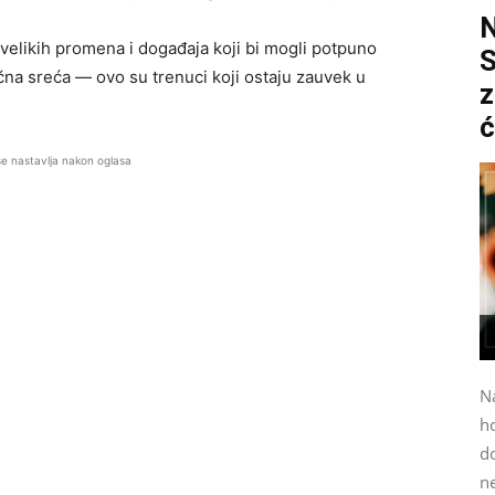
velikih promena i događaja koji bi mogli potpuno
S
ična sreća — ovo su trenuci koji ostaju zauvek u
z
ć
se nastavlja nakon oglasa
N
h
do
n