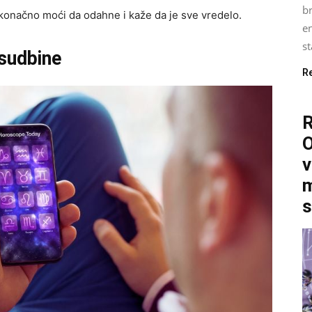
b
e konačno moći da odahne i kaže da je sve vredelo.
e
st
 sudbine
R
O
v
m
s