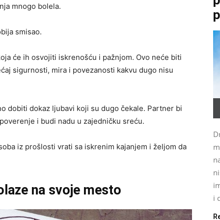
anja mnogo bolela.
p
bija smisao.
a će ih osvojiti iskrenošću i pažnjom. Ovo neće biti
ćaj sigurnosti, mira i povezanosti kakvu dugo nisu
 dobiti dokaz ljubavi koji su dugo čekale. Partner bi
poverenje i budi nadu u zajedničku sreću.
Dr
ba iz prošlosti vrati sa iskrenim kajanjem i željom da
m
na
ni
im
olaze na svoje mesto
i 
R