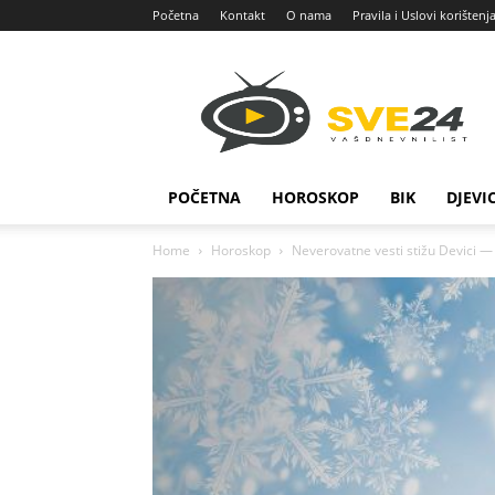
Početna
Kontakt
O nama
Pravila i Uslovi korištenj
Sve
24
POČETNA
HOROSKOP
BIK
DJEVI
Home
Horoskop
Neverovatne vesti stižu Devici —