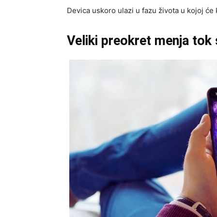
Devica uskoro ulazi u fazu života u kojoj ć
Veliki preokret menja tok