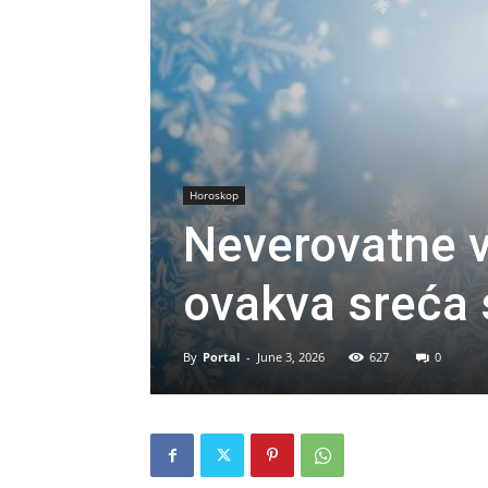
Horoskop
Neverovatne v
ovakva sreća 
By
Portal
-
June 3, 2026
627
0