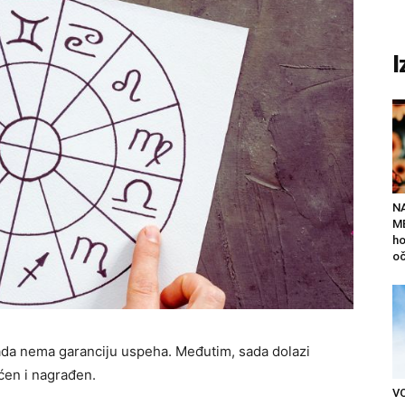
I
N
ME
ho
oč
kada nema garanciju uspeha. Međutim, sada dolazi
ćen i nagrađen.
V