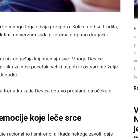
 se mnogo toga odvija presporo. Koliko god se trudila,
Ri
Međutim, univerzum sada priprema potpuno drugačiji
u
pe
du
uti niz događaja koji menjaju sve. Mnoge Device
ve
riliku za novi početak, veliki uspeh ili ostvarenje želje
br
dogoditi.
ka
R
i u trenutku kada Devica gotovo prestane da očekuje
 emocije koje leče srce
N
j
je racionalno i smireno, ali kada nekoga zavoli, daje
p