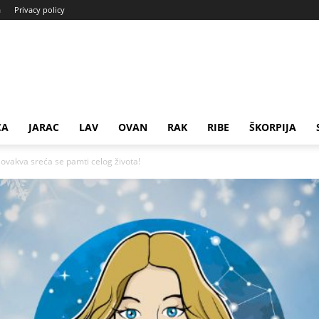
a
Privacy policy
CA
JARAC
LAV
OVAN
RAK
RIBE
ŠKORPIJA
 ovakva sreća se pamti celog života!