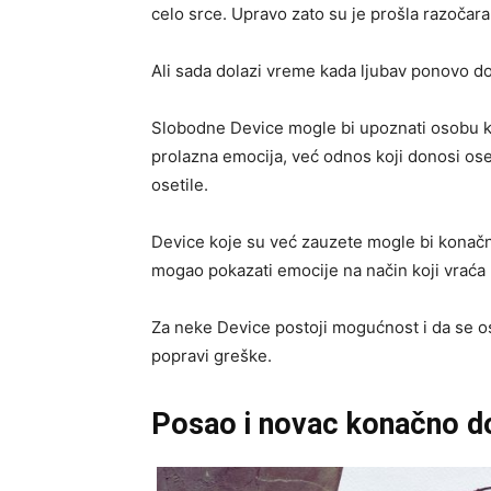
celo srce. Upravo zato su je prošla razočar
Ali sada dolazi vreme kada ljubav ponovo do
Slobodne Device mogle bi upoznati osobu koj
prolazna emocija, već odnos koji donosi ose
osetile.
Device koje su već zauzete mogle bi konačno
mogao pokazati emocije na način koji vraća 
Za neke Device postoji mogućnost i da se oso
popravi greške.
Posao i novac konačno d