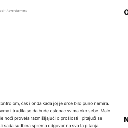
O
asi - Advertisement
ontrolom, čak i onda kada joj je srce bilo puno nemira.
 sama i trudila se da bude oslonac svima oko sebe. Malo
je noći provela razmišljajući o prošlosti i pitajući se
N
li sada sudbina sprema odgovor na sva ta pitanja.