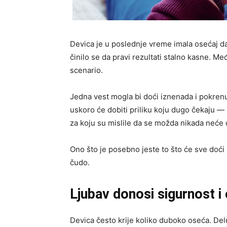
Devica je u poslednje vreme imala osećaj da
činilo se da pravi rezultati stalno kasne. 
scenario.
Jedna vest mogla bi doći iznenada i pokren
uskoro će dobiti priliku koju dugo čekaju — p
za koju su mislile da se možda nikada neće 
Ono što je posebno jeste to što će sve doć
čudo.
Ljubav donosi sigurnost i
Devica često krije koliko duboko oseća. Delu