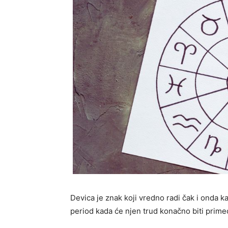
Devica je znak koji vredno radi čak i onda 
period kada će njen trud konačno biti prime