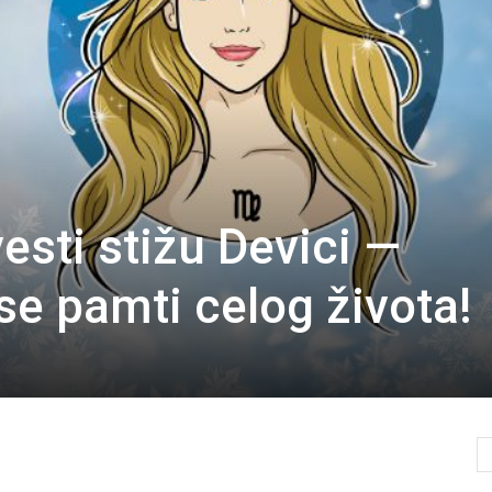
esti stižu Devici —
se pamti celog života!