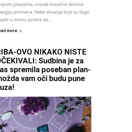
rojnim pitanjima, zvezde konačno donose
nergiju promena. Neke situacije koje su dugo
ajale u mestu počeće da...
ead more
RIBA-OVO NIKAKO NISTE
ČEKIVALI: Sudbina je za
as spremila poseban plan-
ožda vam oči budu pune
uza!