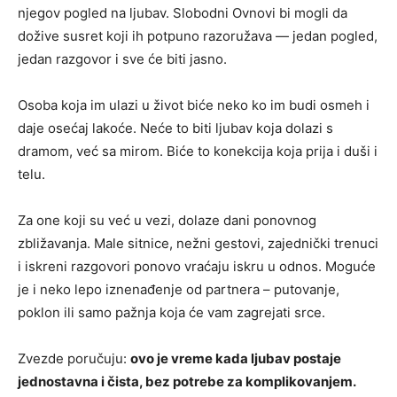
njegov pogled na ljubav. Slobodni Ovnovi bi mogli da
dožive susret koji ih potpuno razoružava — jedan pogled,
jedan razgovor i sve će biti jasno.
Osoba koja im ulazi u život biće neko ko im budi osmeh i
daje osećaj lakoće. Neće to biti ljubav koja dolazi s
dramom, već sa mirom. Biće to konekcija koja prija i duši i
telu.
Za one koji su već u vezi, dolaze dani ponovnog
zbližavanja. Male sitnice, nežni gestovi, zajednički trenuci
i iskreni razgovori ponovo vraćaju iskru u odnos. Moguće
je i neko lepo iznenađenje od partnera – putovanje,
poklon ili samo pažnja koja će vam zagrejati srce.
Zvezde poručuju:
ovo je vreme kada ljubav postaje
jednostavna i čista, bez potrebe za komplikovanjem.