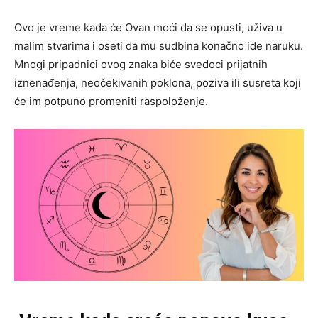
Ovo je vreme kada će Ovan moći da se opusti, uživa u
malim stvarima i oseti da mu sudbina konačno ide naruku.
Mnogi pripadnici ovog znaka biće svedoci prijatnih
iznenađenja, neočekivanih poklona, poziva ili susreta koji
će im potpuno promeniti raspoloženje.