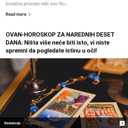
konačno priznate sebi ono što...
Read more
OVAN-HOROSKOP ZA NAREDNIH DESET
DANA: Ništa više neće biti isto, vi niste
spremni da pogledate istinu u oči!
Redakcija
-
August 9, 2026
0