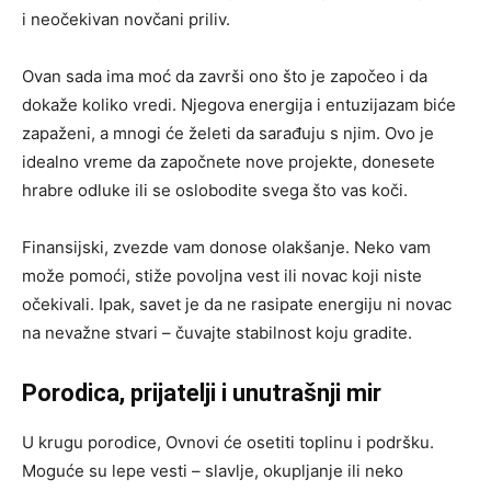
i neočekivan novčani priliv.
Ovan sada ima moć da završi ono što je započeo i da
dokaže koliko vredi. Njegova energija i entuzijazam biće
zapaženi, a mnogi će želeti da sarađuju s njim. Ovo je
idealno vreme da započnete nove projekte, donesete
hrabre odluke ili se oslobodite svega što vas koči.
Finansijski, zvezde vam donose olakšanje. Neko vam
može pomoći, stiže povoljna vest ili novac koji niste
očekivali. Ipak, savet je da ne rasipate energiju ni novac
na nevažne stvari – čuvajte stabilnost koju gradite.
Porodica, prijatelji i unutrašnji mir
U krugu porodice, Ovnovi će osetiti toplinu i podršku.
Moguće su lepe vesti – slavlje, okupljanje ili neko