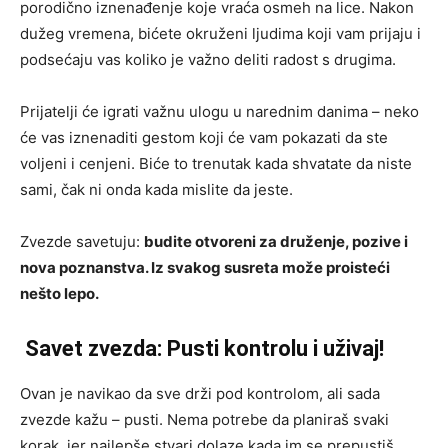
porodično iznenađenje koje vraća osmeh na lice. Nakon
dužeg vremena, bićete okruženi ljudima koji vam prijaju i
podsećaju vas koliko je važno deliti radost s drugima.
Prijatelji će igrati važnu ulogu u narednim danima – neko
će vas iznenaditi gestom koji će vam pokazati da ste
voljeni i cenjeni. Biće to trenutak kada shvatate da niste
sami, čak ni onda kada mislite da jeste.
Zvezde savetuju:
budite otvoreni za druženje, pozive i
nova poznanstva. Iz svakog susreta može proisteći
nešto lepo.
Savet zvezda: Pusti kontrolu i uživaj!
Ovan je navikao da sve drži pod kontrolom, ali sada
zvezde kažu – pusti. Nema potrebe da planiraš svaki
korak, jer najlepše stvari dolaze kada im se prepustiš.