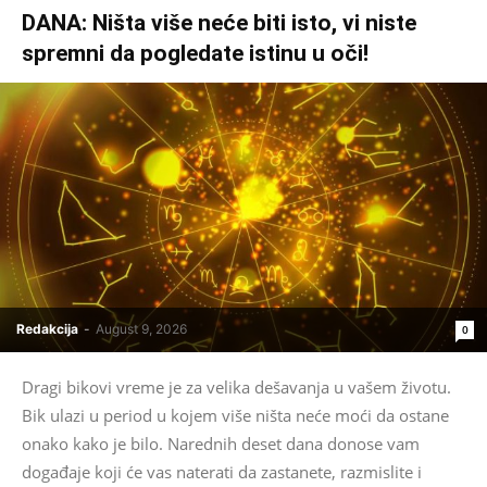
DANA: Ništa više neće biti isto, vi niste
spremni da pogledate istinu u oči!
Redakcija
-
August 9, 2026
0
Dragi bikovi vreme je za velika dešavanja u vašem životu.
Bik ulazi u period u kojem više ništa neće moći da ostane
onako kako je bilo. Narednih deset dana donose vam
događaje koji će vas naterati da zastanete, razmislite i