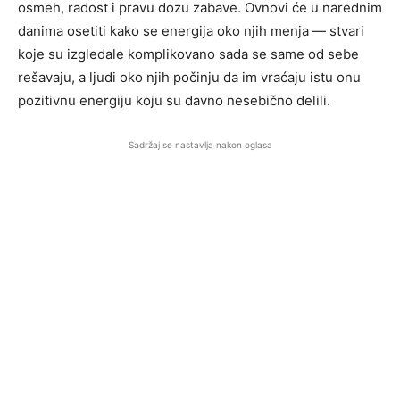
osmeh, radost i pravu dozu zabave. Ovnovi će u narednim
danima osetiti kako se energija oko njih menja — stvari
koje su izgledale komplikovano sada se same od sebe
rešavaju, a ljudi oko njih počinju da im vraćaju istu onu
pozitivnu energiju koju su davno nesebično delili.
Sadržaj se nastavlja nakon oglasa