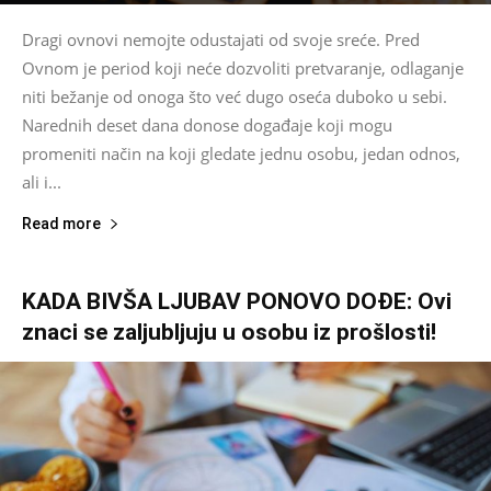
Dragi ovnovi nemojte odustajati od svoje sreće. Pred
Ovnom je period koji neće dozvoliti pretvaranje, odlaganje
niti bežanje od onoga što već dugo oseća duboko u sebi.
Narednih deset dana donose događaje koji mogu
promeniti način na koji gledate jednu osobu, jedan odnos,
ali i...
Read more
KADA BIVŠA LJUBAV PONOVO DOĐE: Ovi
znaci se zaljubljuju u osobu iz prošlosti!