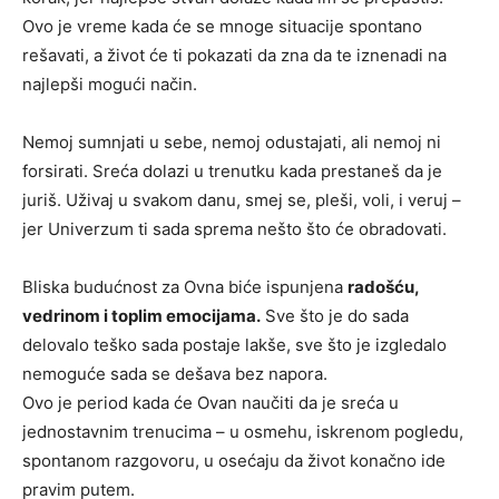
Ovo je vreme kada će se mnoge situacije spontano
rešavati, a život će ti pokazati da zna da te iznenadi na
najlepši mogući način.
Nemoj sumnjati u sebe, nemoj odustajati, ali nemoj ni
forsirati. Sreća dolazi u trenutku kada prestaneš da je
juriš. Uživaj u svakom danu, smej se, pleši, voli, i veruj –
jer Univerzum ti sada sprema nešto što će obradovati.
Bliska budućnost za Ovna biće ispunjena
radošću,
vedrinom i toplim emocijama.
Sve što je do sada
delovalo teško sada postaje lakše, sve što je izgledalo
nemoguće sada se dešava bez napora.
Ovo je period kada će Ovan naučiti da je sreća u
jednostavnim trenucima – u osmehu, iskrenom pogledu,
spontanom razgovoru, u osećaju da život konačno ide
pravim putem.