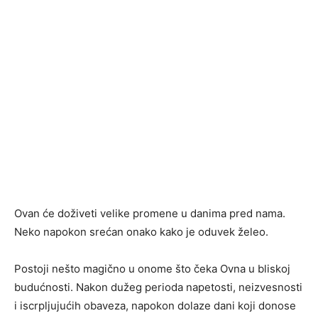
Ovan će doživeti velike promene u danima pred nama.
Neko napokon srećan onako kako je oduvek želeo.
Postoji nešto magično u onome što čeka Ovna u bliskoj
budućnosti. Nakon dužeg perioda napetosti, neizvesnosti
i iscrpljujućih obaveza, napokon dolaze dani koji donose