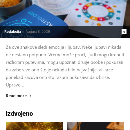
Redakcija
-
August 8, 2026
0
Za ove znakove sledi emocija i ljubav. Neke ljubavi nikada
ne nestanu potpuno. Vreme može proći, ljudi mogu krenuti
različitim putevima, mogu upoznati druge osobe i pokušati
da zaborave ono što je nekada bilo najvažnije, ali srce
ponekad sačuva ono što razum pokušava da izbriše.
Upravo...
Read more
Izdvojeno