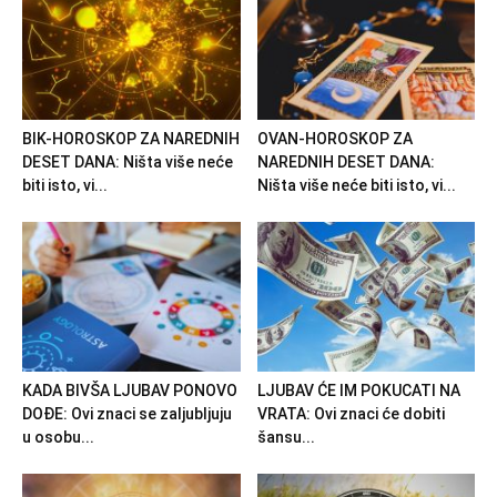
BIK-HOROSKOP ZA NAREDNIH
OVAN-HOROSKOP ZA
DESET DANA: Ništa više neće
NAREDNIH DESET DANA:
biti isto, vi...
Ništa više neće biti isto, vi...
KADA BIVŠA LJUBAV PONOVO
LJUBAV ĆE IM POKUCATI NA
DOĐE: Ovi znaci se zaljubljuju
VRATA: Ovi znaci će dobiti
u osobu...
šansu...