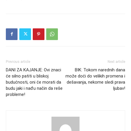
Previous article
Next article
DANI ZA KAJANJE: Ovi znaci
BIK: Tokom narednih dana
će silno patiti u bliskoj
može doći do velikih promena i
budućnosti, oni će morati da
dešavanja, nekome sledi prava
budu jaki i nađu način da reše
ljubav!
probleme!