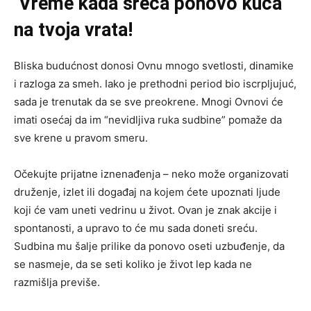
Vreme kada sreća ponovo kuca
na tvoja vrata!
Bliska budućnost donosi Ovnu mnogo svetlosti, dinamike
i razloga za smeh. Iako je prethodni period bio iscrpljujuć,
sada je trenutak da se sve preokrene. Mnogi Ovnovi će
imati osećaj da im “nevidljiva ruka sudbine” pomaže da
sve krene u pravom smeru.
Očekujte prijatne iznenađenja – neko može organizovati
druženje, izlet ili događaj na kojem ćete upoznati ljude
koji će vam uneti vedrinu u život. Ovan je znak akcije i
spontanosti, a upravo to će mu sada doneti sreću.
Sudbina mu šalje prilike da ponovo oseti uzbuđenje, da
se nasmeje, da se seti koliko je život lep kada ne
razmišlja previše.