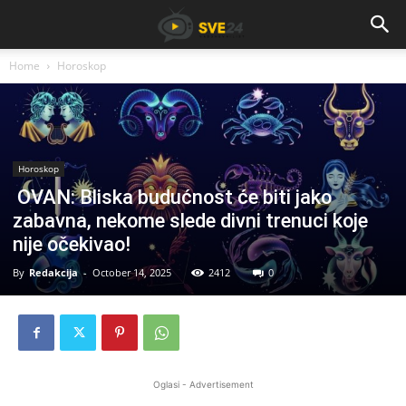
Home
Horoskop
Horoskop
OVAN: Bliska budućnost će biti jako
zabavna, nekome slede divni trenuci koje
nije očekivao!
By
Redakcija
-
October 14, 2025
2412
0
Oglasi - Advertisement