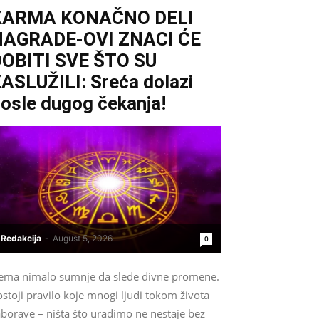
KARMA KONAČNO DELI
NAGRADE-OVI ZNACI ĆE
OBITI SVE ŠTO SU
ASLUŽILI: Sreća dolazi
osle dugog čekanja!
Redakcija
-
August 5, 2026
0
ema nimalo sumnje da slede divne promene.
stoji pravilo koje mnogi ljudi tokom života
aborave – ništa što uradimo ne nestaje bez