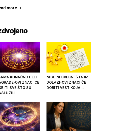
ead more
zdvojeno
ARMA KONAČNO DELI
NISU NI SVESNI ŠTA IM
AGRADE-OVI ZNACI ĆE
DOLAZI-OVI ZNACI ĆE
OBITI SVE ŠTO SU
DOBITI VEST KOJA...
SLUŽILI:...