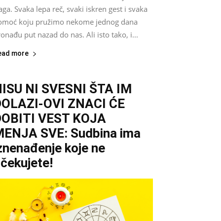
aga. Svaka lepa reč, svaki iskren gest i svaka
omoć koju pružimo nekome jednog dana
onađu put nazad do nas. Ali isto tako, i...
ead more
ISU NI SVESNI ŠTA IM
DOLAZI-OVI ZNACI ĆE
DOBITI VEST KOJA
ENJA SVE: Sudbina ima
znenađenje koje ne
čekujete!