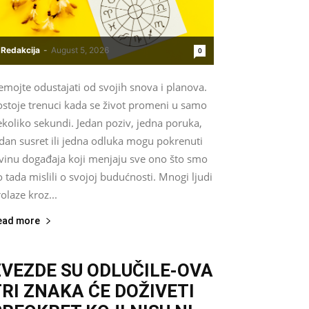
Redakcija
-
August 5, 2026
0
mojte odustajati od svojih snova i planova.
ostoje trenuci kada se život promeni u samo
koliko sekundi. Jedan poziv, jedna poruka,
dan susret ili jedna odluka mogu pokrenuti
avinu događaja koji menjaju sve ono što smo
 tada mislili o svojoj budućnosti. Mnogi ljudi
olaze kroz...
ead more
ZVEZDE SU ODLUČILE-OVA
TRI ZNAKA ĆE DOŽIVETI