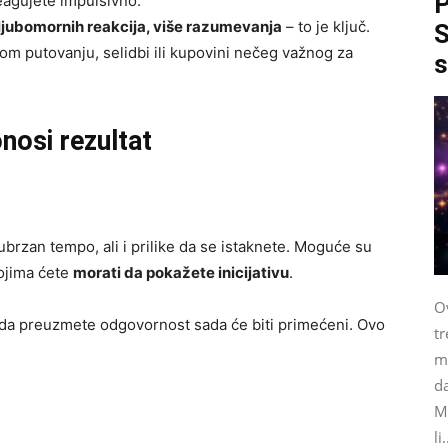
P
eagujete impulsivno.
ljubomornih reakcija, više razumevanja
– to je ključ.
S
m putovanju, selidbi ili kupovini nečeg važnog za
s
nosi rezultat
brzan tempo, ali i prilike da se istaknete. Moguće su
 kojima ćete
morati da pokažete inicijativu
.
Ov
 da preuzmete odgovornost sada će biti primećeni. Ovo
tr
me
da
M
li.