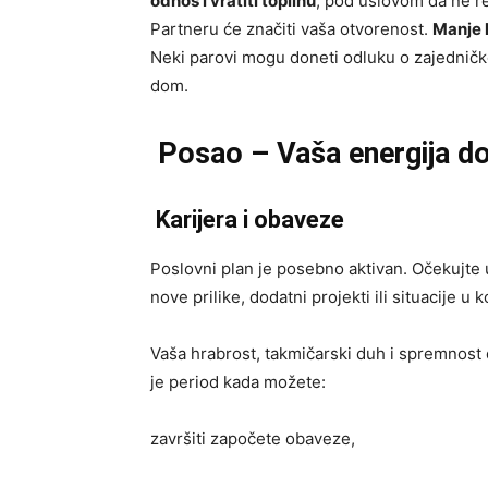
odnos i vratiti toplinu
, pod uslovom da ne r
Partneru će značiti vaša otvorenost.
Manje 
Neki parovi mogu doneti odluku o zajedničko
dom.
Posao – Vaša energija do
Karijera i obaveze
Poslovni plan je posebno aktivan. Očekujte u
nove prilike, dodatni projekti ili situacije u
Vaša hrabrost, takmičarski duh i spremnost
je period kada možete:
završiti započete obaveze,