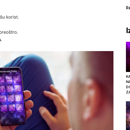
R
šu korist.
I
preoštro.
s
.
K
N
D
ZA