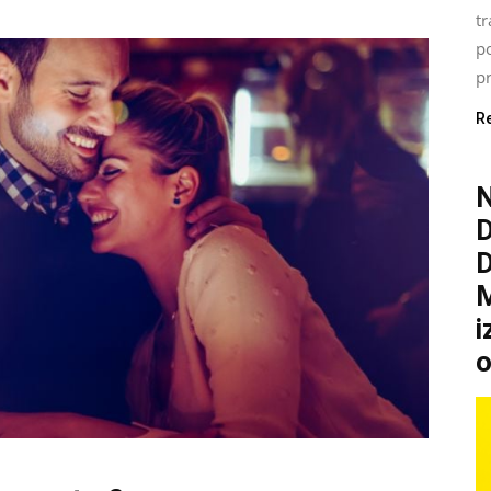
tr
p
pr
R
N
M
i
o