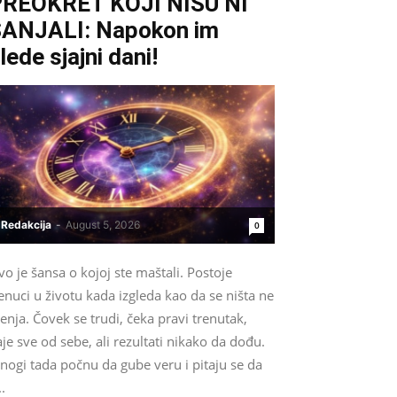
REOKRET KOJI NISU NI
ANJALI: Napokon im
lede sjajni dani!
Redakcija
-
August 5, 2026
0
o je šansa o kojoj ste maštali. Postoje
enuci u životu kada izgleda kao da se ništa ne
nja. Čovek se trudi, čeka pravi trenutak,
je sve od sebe, ali rezultati nikako da dođu.
nogi tada počnu da gube veru i pitaju se da
..