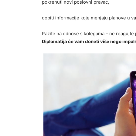
pokrenuti novi poslovni pravac,
dobiti informacije koje menjaju planove u va
Pazite na odnose s kolegama – ne reagujte 
Diplomatija će vam doneti više nego impul