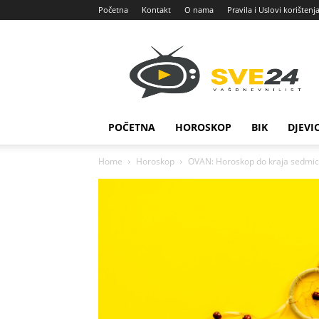
Početna
Kontakt
O nama
Pravila i Uslovi korištenj
Sve
24
POČETNA
HOROSKOP
BIK
DJEVI
Home
Horoskop
OVAN: Horoskop do kraja sedmice