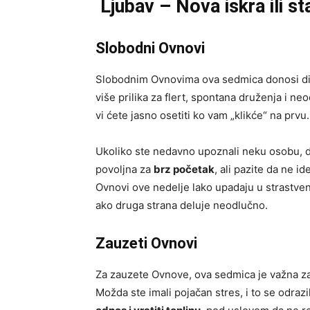
Ljubav – Nova iskra ili st
Slobodni Ovnovi
Slobodnim Ovnovima ova sedmica donosi di
više prilika za flert, spontana druženja i n
vi ćete jasno osetiti ko vam „klikće“ na prvu.
Ukoliko ste nedavno upoznali neku osobu, d
povoljna za
brz početak
, ali pazite da ne i
Ovnovi ove nedelje lako upadaju u strastven
ako druga strana deluje neodlučno.
Zauzeti Ovnovi
Za zauzete Ovnove, ova sedmica je važna za
Možda ste imali pojačan stres, i to se odra