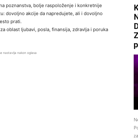
ana poznanstva, bolje raspoloženje i konkretnije
u: dovoljno akcije da napredujete, ali i dovoljno
esto prati.
D
a oblast ljubavi, posla, finansija, zdravlja i poruka
Z
p
se nastavlja nakon oglasa
N
Po
z