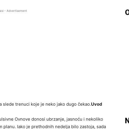
O
asi - Advertisement
 slede trenuci koje je neko jako dugo čekao.
Uvod
ulsivne Ovnove donosi ubrzanje, jasnoću i nekoliko
N
lanu. Iako je prethodnih nedelja bilo zastoja, sada