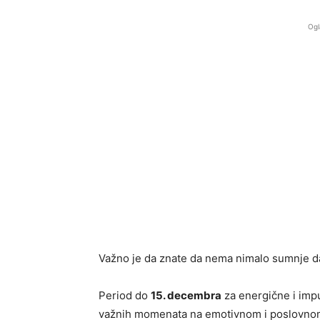
Ogl
Važno je da znate da nema nimalo sumnje da
Period do
15. decembra
za energične i imp
važnih momenata na emotivnom i poslovnom p