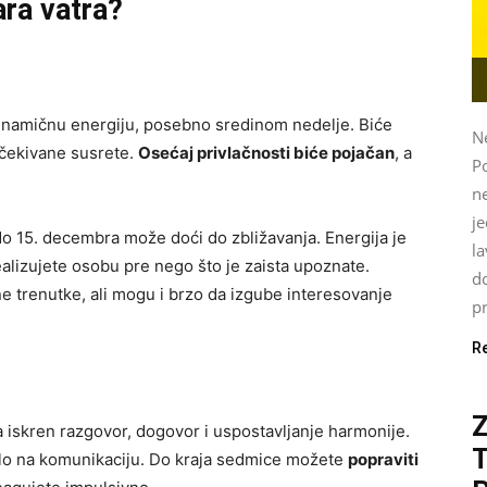
ara vatra?
namičnu energiju, posebno sredinom nedelje. Biće
Ne
eočekivane susrete.
Osećaj privlačnosti biće pojačan
, a
P
ne
je
o 15. decembra može doći do zbližavanja. Energija je
l
dealizujete osobu pre nego što je zaista upoznate.
do
e trenutke, ali mogu i brzo da izgube interesovanje
pr
R
 iskren razgovor, dogovor i uspostavljanje harmonije.
zilo na komunikaciju. Do kraja sedmice možete
popraviti