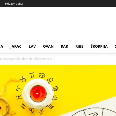
a
Privacy policy
CA
JARAC
LAV
OVAN
RAK
RIBE
ŠKORPIJA
, saznajte šta sledi do 15.decembra!