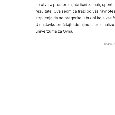
se otvara prostor za jači lični zamah, spont
rezultate. Ova sedmica traži od vas ravnotež
strpljenja da ne pregorite u brzini koja vas č
U nastavku pročitajte detaljnu astro-analizu z
univerzuma za Ovna.
Sadržaj 