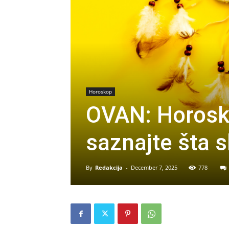
Horoskop
OVAN: Horosk
saznajte šta 
By
Redakcija
-
December 7, 2025
778