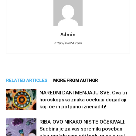
Admin
http://sve24.com
RELATED ARTICLES
MORE FROM AUTHOR
NAREDNI DANI MENJAJU SVE: Ova tri
horoskopska znaka očekuju događaji
koji će ih potpuno iznenaditi!
RIBA-OVO NIKAKO NISTE OČEKIVALI:
Sudbina je za vas spremila poseban
plan-možda vam oči budu pune suza!