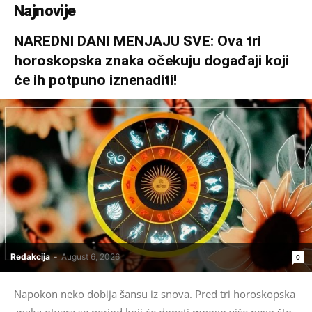
Najnovije
NAREDNI DANI MENJAJU SVE: Ova tri
horoskopska znaka očekuju događaji koji
će ih potpuno iznenaditi!
Redakcija
-
August 6, 2026
0
Napokon neko dobija šansu iz snova. Pred tri horoskopska