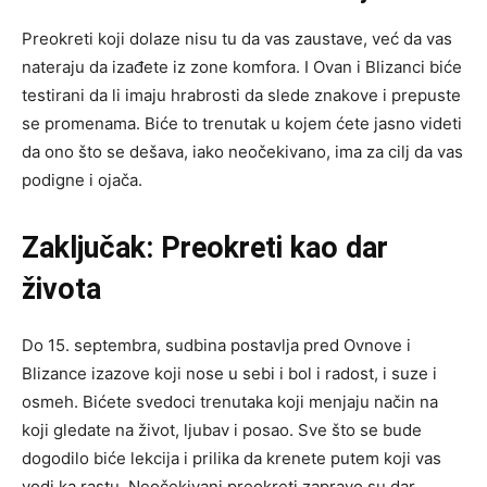
Preokreti koji dolaze nisu tu da vas zaustave, već da vas
nateraju da izađete iz zone komfora. I Ovan i Blizanci biće
testirani da li imaju hrabrosti da slede znakove i prepuste
se promenama. Biće to trenutak u kojem ćete jasno videti
da ono što se dešava, iako neočekivano, ima za cilj da vas
podigne i ojača.
Zaključak: Preokreti kao dar
života
Do 15. septembra, sudbina postavlja pred Ovnove i
Blizance izazove koji nose u sebi i bol i radost, i suze i
osmeh. Bićete svedoci trenutaka koji menjaju način na
koji gledate na život, ljubav i posao. Sve što se bude
dogodilo biće lekcija i prilika da krenete putem koji vas
vodi ka rastu. Neočekivani preokreti zapravo su dar