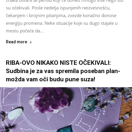
znaka otvara se period koji će doneti mnogo više nego što
su očekivali. Posle nedelja ispunjenih neizvesnošću,
čekanjem i brojnim pitanjima, zvezde konačno donose
energiju promena. Neke situacije koje su dugo stajale u
mestu počeće da...
Read more
RIBA-OVO NIKAKO NISTE OČEKIVALI:
Sudbina je za vas spremila poseban plan-
možda vam oči budu pune suza!