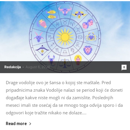
Redakcija
-
August 6, 2026
0
Drage vodolije ovo je šansa o kojoj ste maštale. Pred
pripadnicima znaka Vodolije nalazi se period koji će doneti
događaje kakve niste mogli ni da zamislite. Poslednjih
meseci imali ste osećaj da se mnogo toga odvija sporo i da
odgovori koje tražite nikako ne dolaze....
Read more