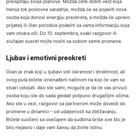
preispitaju svoje planove. Možda ćete dobiti vest koja
menja tok poslovne saradnje, možda će se pojaviti nova
osoba koja donosi energiju preokreta, a možda će upravo
prijatelj ili član porodice podeliti sa vama informaciju koja
vam otvara oči. Do 15. septembra, svaki razgovor ili
slučajan susret može nositi sa sobom seme promene.
Ljubav i emotivni preokreti
Ovan je znak koji u ljubavi voli iskrenost i direktnost, ali
ovog puta bićete iznenađeni načinom na koji će vam se
stvari odvijati. Ako ste sami, moguće je da će vas privući
osoba koju ste do sada gledali potpuno drugačijim očima.
Ako ste u vezi, razgovor sa partnerom može dovesti do
promene u dinamici – od udaljenosti ka zbližavanju.
Bićete suočeni sa osećajem da sudbina briše sve što je
bilo nejasno i daje vam šansu da živite istinu.