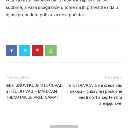
sudbine, a vaša snaga biće u tome da ih prihvatite i da u
njima pronađete priliku za novi početak.
Previous article
Next article
Ribe: SNOVI KOJE STE ČUVALI
BIK i DEVICA: Dani sreće vas
STIŽU DO VAS – MAGIČAN
čekaju – ljubavne i poslovne
TRENUTAK JE PRED VAMA!
vesti do 15. septembra
menjaju sve!