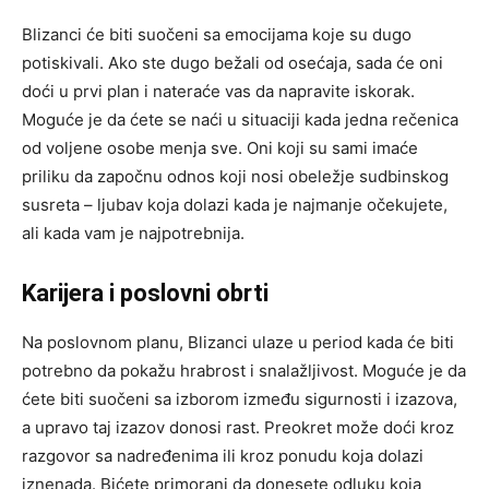
Blizanci će biti suočeni sa emocijama koje su dugo
potiskivali. Ako ste dugo bežali od osećaja, sada će oni
doći u prvi plan i nateraće vas da napravite iskorak.
Moguće je da ćete se naći u situaciji kada jedna rečenica
od voljene osobe menja sve. Oni koji su sami imaće
priliku da započnu odnos koji nosi obeležje sudbinskog
susreta – ljubav koja dolazi kada je najmanje očekujete,
ali kada vam je najpotrebnija.
Karijera i poslovni obrti
Na poslovnom planu, Blizanci ulaze u period kada će biti
potrebno da pokažu hrabrost i snalažljivost. Moguće je da
ćete biti suočeni sa izborom između sigurnosti i izazova,
a upravo taj izazov donosi rast. Preokret može doći kroz
razgovor sa nadređenima ili kroz ponudu koja dolazi
iznenada. Bićete primorani da donesete odluku koja