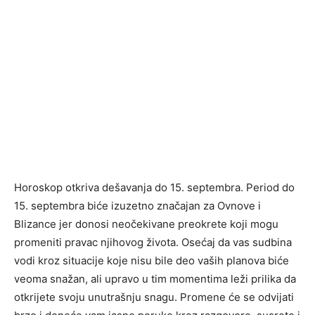
Horoskop otkriva dešavanja do 15. septembra. Period do
15. septembra biće izuzetno značajan za Ovnove i
Blizance jer donosi neočekivane preokrete koji mogu
promeniti pravac njihovog života. Osećaj da vas sudbina
vodi kroz situacije koje nisu bile deo vaših planova biće
veoma snažan, ali upravo u tim momentima leži prilika da
otkrijete svoju unutrašnju snagu. Promene će se odvijati