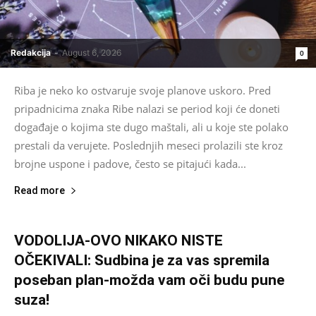
Redakcija
-
August 6, 2026
0
Riba je neko ko ostvaruje svoje planove uskoro. Pred
pripadnicima znaka Ribe nalazi se period koji će doneti
događaje o kojima ste dugo maštali, ali u koje ste polako
prestali da verujete. Poslednjih meseci prolazili ste kroz
brojne uspone i padove, često se pitajući kada...
Read more
VODOLIJA-OVO NIKAKO NISTE
OČEKIVALI: Sudbina je za vas spremila
poseban plan-možda vam oči budu pune
suza!