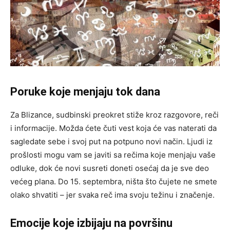
Poruke koje menjaju tok dana
Za Blizance, sudbinski preokret stiže kroz razgovore, reči
i informacije. Možda ćete čuti vest koja će vas naterati da
sagledate sebe i svoj put na potpuno novi način. Ljudi iz
prošlosti mogu vam se javiti sa rečima koje menjaju vaše
odluke, dok će novi susreti doneti osećaj da je sve deo
većeg plana. Do 15. septembra, ništa što čujete ne smete
olako shvatiti – jer svaka reč ima svoju težinu i značenje.
Emocije koje izbijaju na površinu