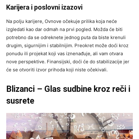
Karijera i poslovni izazovi
Na polju karijere, Ovnove očekuje prilika koja neće
izgledati kao dar odmah na prvi pogled. Možda će biti
potrebno da se odreknete jednog puta da biste krenuli
drugim, sigurnijim i stabilnijim. Preokret može doći kroz
ponudu ili projekat koji vas iznenađuje, ali vam otvara
nove perspektive. Finansijski, doći će do stabilizacije jer
će se otvoriti izvor prihoda koji niste očekivali.
Blizanci – Glas sudbine kroz reči i
susrete