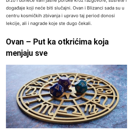
brzo i doneće vam jasne poruke kroz razgovore, susrete i
događaje koji neće biti slučajni. Ovan i Blizanci sada su u
centru kosmičkih zbivanja i upravo taj period donosi
lekcije, ali i nagrade koje ste dugo čekali.
Ovan – Put ka otkrićima koja
menjaju sve