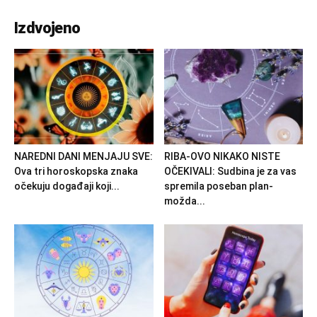
Izdvojeno
NAREDNI DANI MENJAJU SVE:
RIBA-OVO NIKAKO NISTE
Ova tri horoskopska znaka
OČEKIVALI: Sudbina je za vas
očekuju događaji koji...
spremila poseban plan-
možda...