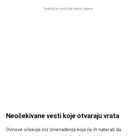
Sadržaj se nastavlja nakon oglasa
Neočekivane vesti koje otvaraju vrata
Ovnove očekuje niz iznenađenja koja će ih naterati da