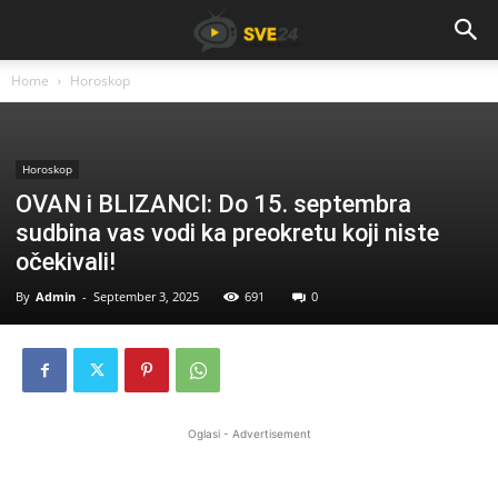
Home
Horoskop
Horoskop
OVAN i BLIZANCI: Do 15. septembra
sudbina vas vodi ka preokretu koji niste
očekivali!
By
Admin
-
September 3, 2025
691
0
Oglasi - Advertisement