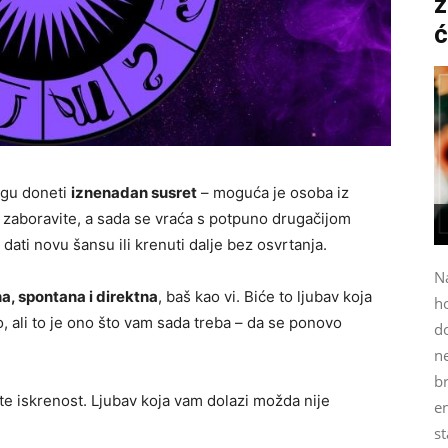
z
ć
ogu doneti
iznenadan susret
– moguća je osoba iz
 zaboravite, a sada se vraća s potpuno drugačijom
 dati novu šansu ili krenuti dalje bez osvrtanja.
N
a, spontana i direktna
, baš kao vi. Biće to ljubav koja
h
, ali to je ono što vam sada treba – da se ponovo
do
n
b
ite iskrenost. Ljubav koja vam dolazi možda nije
e
st