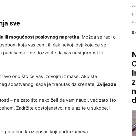
za
po
do
enja sve
R
a ili mogućnost poslovnog napretka
. Možda se radi o
sobom koja vas ceni, ili čak nekoj ideji koja će se
 puni šansi – ne dozvolite da vas nesigurnost ili
O
I
pravo ono što će vas izdvojiti iz mase. Ako ste
z
nečeg sopstvenog, sada je trenutak da krenete.
Zvijezde
n
d
osti – ne zato što neko želi da vam naudi, već zato što
ehom. Zadržite dostojanstvo, ne ulazite u sukobe, i
– posebno kroz posao koji podrazumeva