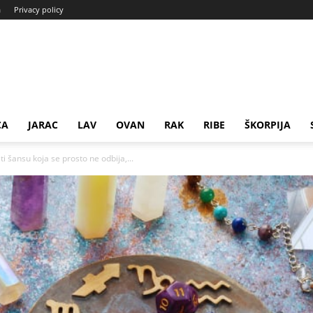
a
Privacy policy
CA
JARAC
LAV
OVAN
RAK
RIBE
ŠKORPIJA
 šansu koja se prosto ne odbija,...