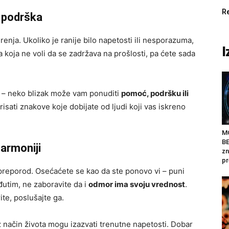
R
i podrška
nja. Ukoliko je ranije bilo napetosti ili nesporazuma,
I
a koja ne voli da se zadržava na prošlosti, pa ćete sada
age – neko blizak može vam ponuditi
pomoć, podršku ili
risati znakove koje dobijate od ljudi koji vas iskreno
M
BE
harmoniji
zn
pr
preporod. Osećaćete se kao da ste ponovo vi – puni
đutim, ne zaboravite da i
odmor ima svoju vrednost
.
te, poslušajte ga.
brz način života mogu izazvati trenutne napetosti. Dobar