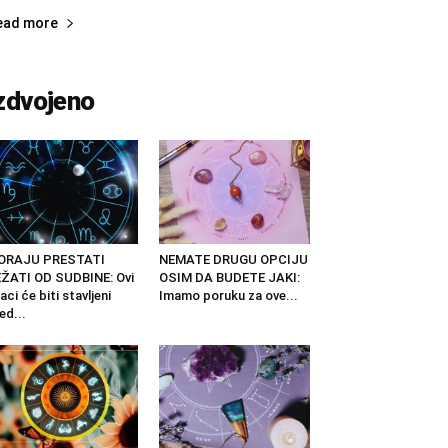
ead more
zdvojeno
ORAJU PRESTATI
NEMATE DRUGU OPCIJU
ŽATI OD SUDBINE: Ovi
OSIM DA BUDETE JAKI:
aci će biti stavljeni
Imamo poruku za ove...
ed...