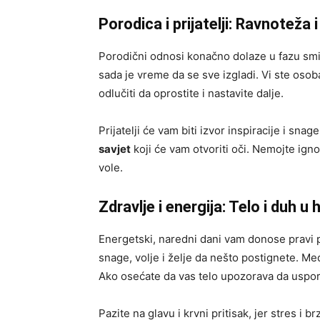
Porodica i prijatelji: Ravnoteža 
Porodični odnosi konačno dolaze u fazu smire
sada je vreme da se sve izgladi. Vi ste osob
odlučiti da oprostite i nastavite dalje.
Prijatelji će vam biti izvor inspiracije i sn
savjet
koji će vam otvoriti oči. Nemojte igno
vole.
Zdravlje i energija: Telo i duh u 
Energetski, naredni dani vam donose pravi 
snage, volje i želje da nešto postignete. Me
Ako osećate da vas telo upozorava da uspori
Pazite na glavu i krvni pritisak, jer stres i 