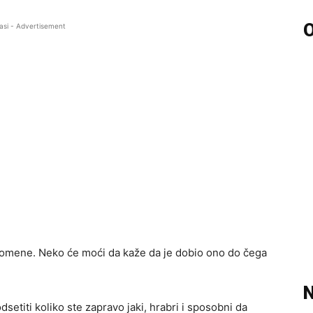
O
asi - Advertisement
romene. Neko će moći da kaže da je dobio ono do čega
N
odsetiti koliko ste zapravo jaki, hrabri i sposobni da