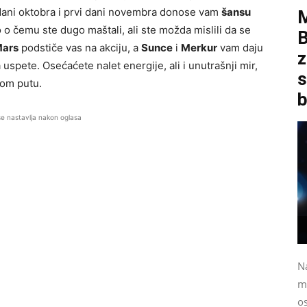
 dani oktobra i prvi dani novembra donose vam
šansu
o o čemu ste dugo maštali, ali ste možda mislili da se
B
ars
podstiče vas na akciju, a
Sunce
i
Merkur
vam daju
z
 uspete. Osećaćete nalet energije, ali i unutrašnji mir,
s
vom putu.
b
se nastavlja nakon oglasa
N
m
o