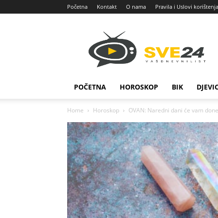
Početna
Kontakt
O nama
Pravila i Uslovi korištenj
Sve
24
POČETNA
HOROSKOP
BIK
DJEVI
Home
Horoskop
OVAN: Naredni dani će vam doneti