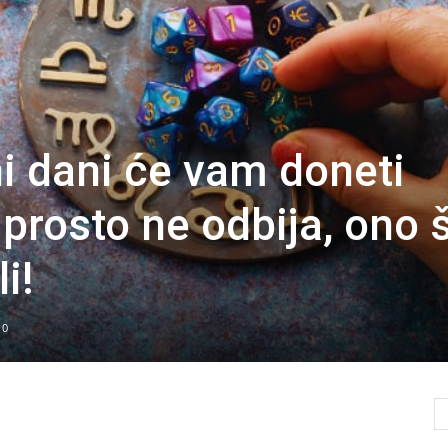
 dani će vam doneti
prosto ne odbija, ono 
i!
0