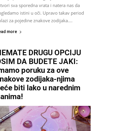
tvori sva sporedna vrata i natera nas da
gledamo istini u oči. Upravo takav period
lazi za pojedine znakove zodijaka....
ead more
NEMATE DRUGU OPCIJU
SIM DA BUDETE JAKI:
mamo poruku za ove
nakove zodijaka-njima
eće biti lako u narednim
anima!