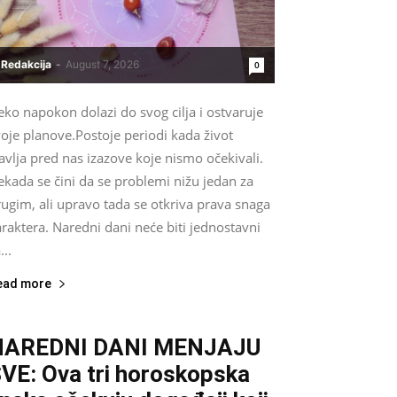
Redakcija
-
August 7, 2026
0
ko napokon dolazi do svog cilja i ostvaruje
oje planove.Postoje periodi kada život
avlja pred nas izazove koje nismo očekivali.
kada se čini da se problemi nižu jedan za
ugim, ali upravo tada se otkriva prava snaga
raktera. Naredni dani neće biti jednostavni
...
ead more
NAREDNI DANI MENJAJU
VE: Ova tri horoskopska