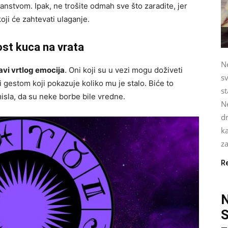
ranstvom. Ipak, ne trošite odmah sve što zaradite, jer
ji će zahtevati ulaganje.
lost kuca na vrata
Ne
vi vrtlog emocija
. Oni koji su u vezi mogu doživeti
sv
 gestom koji pokazuje koliko mu je stalo. Biće to
st
isla, da su neke borbe bile vredne.
Ne
dr
ka
za
R
S