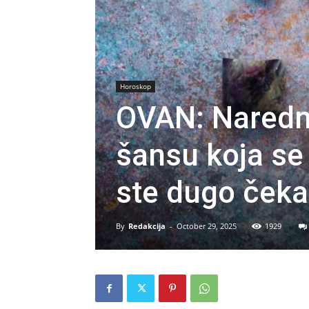
Horoskop
OVAN: Naredni
šansu koja se 
ste dugo čekal
By
Redakcija
-
October 29, 2025
1929