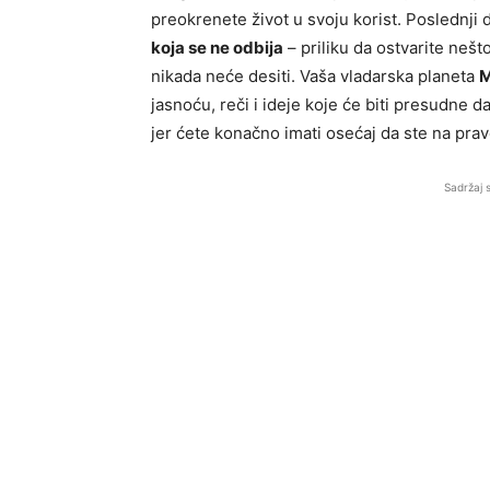
preokrenete život u svoju korist. Poslednji
koja se ne odbija
– priliku da ostvarite nešt
nikada neće desiti. Vaša vladarska planeta
M
jasnoću, reči i ideje koje će biti presudne da
jer ćete konačno imati osećaj da ste na pra
Sadržaj 