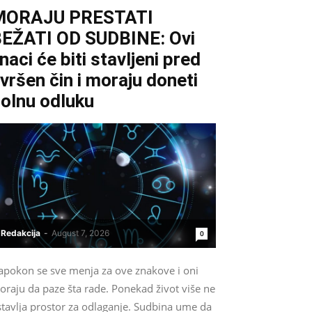
MORAJU PRESTATI
EŽATI OD SUDBINE: Ovi
naci će biti stavljeni pred
vršen čin i moraju doneti
olnu odluku
Redakcija
-
August 7, 2026
0
apokon se sve menja za ove znakove i oni
oraju da paze šta rade. Ponekad život više ne
stavlja prostor za odlaganje. Sudbina ume da