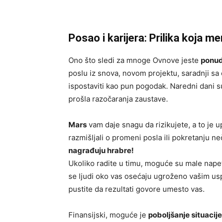
Posao i karijera: Prilika koja m
Ono što sledi za mnoge Ovnove jeste
ponud
poslu iz snova, novom projektu, saradnji sa o
ispostaviti kao pun pogodak. Naredni dani su
prošla razočaranja zaustave.
Mars
vam daje snagu da rizikujete, a to je u
razmišljali o promeni posla ili pokretanju 
nagrađuju hrabre!
Ukoliko radite u timu, moguće su male napet
se ljudi oko vas osećaju ugroženo vašim usp
pustite da rezultati govore umesto vas.
Finansijski, moguće je
poboljšanje situacije