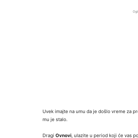
Ogl
Uvek imajte na umu da je došlo vreme za p
mu je stalo.
Dragi
Ovnovi
, ulazite u period koji će vas p