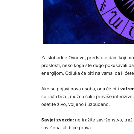
Za slobodne Ovnove, predstoje dani koji m
prošlosti, neko koga ste dugo pokušavali da
energijom. Odluka će biti na vama: da li ćete
Ako se pojavi nova osoba, ona će biti
vatren
se rađa brzo, možda čak i previše intenzivno
osetite živo, voljeno i uzbuđeno.
Savjet zvezda:
ne tražite savršenstvo, traž
savršena, ali biće prava.