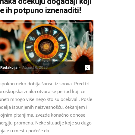
naka očekuju događaji koji
e ih potpuno iznenaditi!
Redakcija
-
August 6, 2026
0
apokon neko dobija šansu iz snova. Pred tri
oroskopska znaka otvara se period koji će
neti mnogo više nego što su očekivali. Posle
edelja ispunjenih neizvesnošću, čekanjem i
rojnim pitanjima, zvezde konačno donose
nergiju promena. Neke situacije koje su dugo
ajale u mestu počeće da...