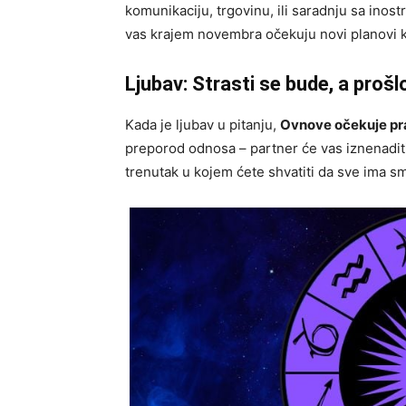
komunikaciju, trgovinu, ili saradnju sa inost
vas krajem novembra očekuju novi planovi ko
Ljubav: Strasti se bude, a proš
Kada je ljubav u pitanju,
Ovnove očekuje pra
preporod odnosa – partner će vas iznenaditi
trenutak u kojem ćete shvatiti da sve ima sm