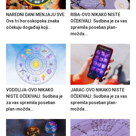
NAREDNI DANI MENJAJU SVE:
RIBA-OVO NIKAKO NISTE
Ova tri horoskopska znaka
OČEKIVALI: Sudbina je za vas
očekuju događaji koji...
spremila poseban plan-
možda...
VODOLIJA-OVO NIKAKO
JARAC-OVO NIKAKO NISTE
NISTE OČEKIVALI: Sudbina je
OČEKIVALI: Sudbina je za vas
za vas spremila poseban
spremila poseban plan-
plan-možda...
možda...