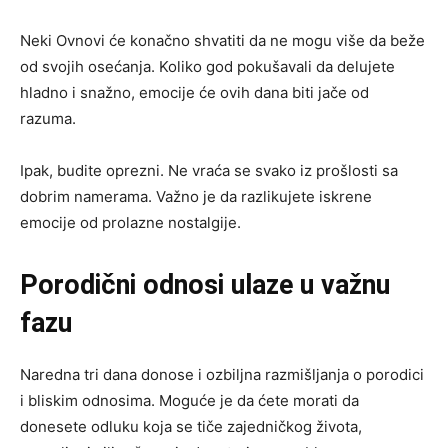
Neki Ovnovi će konačno shvatiti da ne mogu više da beže
od svojih osećanja. Koliko god pokušavali da delujete
hladno i snažno, emocije će ovih dana biti jače od
razuma.
Ipak, budite oprezni. Ne vraća se svako iz prošlosti sa
dobrim namerama. Važno je da razlikujete iskrene
emocije od prolazne nostalgije.
Porodični odnosi ulaze u važnu
fazu
Naredna tri dana donose i ozbiljna razmišljanja o porodici
i bliskim odnosima. Moguće je da ćete morati da
donesete odluku koja se tiče zajedničkog života,