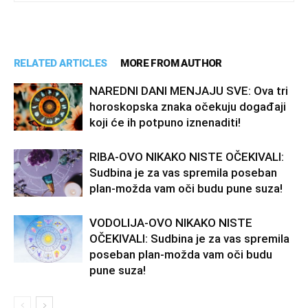
RELATED ARTICLES
MORE FROM AUTHOR
NAREDNI DANI MENJAJU SVE: Ova tri
horoskopska znaka očekuju događaji
koji će ih potpuno iznenaditi!
RIBA-OVO NIKAKO NISTE OČEKIVALI:
Sudbina je za vas spremila poseban
plan-možda vam oči budu pune suza!
VODOLIJA-OVO NIKAKO NISTE
OČEKIVALI: Sudbina je za vas spremila
poseban plan-možda vam oči budu
pune suza!