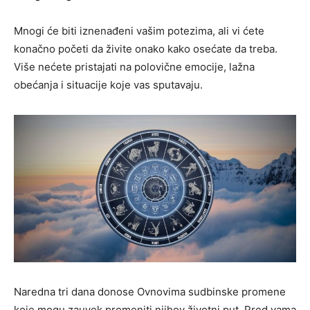
Mnogi će biti iznenađeni vašim potezima, ali vi ćete
konačno početi da živite onako kako osećate da treba.
Više nećete pristajati na polovične emocije, lažna
obećanja i situacije koje vas sputavaju.
Naredna tri dana donose Ovnovima sudbinske promene
koje mogu zauvek promeniti njihov životni put. Pred vama