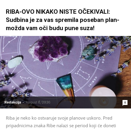
RIBA-OVO NIKAKO NISTE OČEKIVALI:
Sudbina je za vas spremila poseban plan-
možda vam oči budu pune suza!
Redakcija
-
August 6, 2026
0
Riba je neko ko ostvaruje svoje planove uskoro. Pred
pripadnicima znaka Ribe nalazi se period koji će doneti