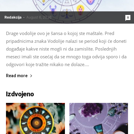
Redakcija
-
August 6, 2026
0
Drage vodolije ovo je šansa o kojoj ste maštale. Pred
pripadnicima znaka Vodolije nalazi se period koji će doneti
događaje kakve niste mogli ni da zamislite. Poslednjih
meseci imali ste osećaj da se mnogo toga odvija sporo i da
odgovori koje tražite nikako ne dolaze....
Read more
Izdvojeno