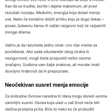
Kao da se trudite, borite i dajete maksimum, ali pravi
rezultati izostaju. Međutim, energija koja dolazi menja
sve. Neko će konačno dobiti priliku koju je dugo čekao –
posao, ljubavnu šansu ili važan razgovor koji će razjasniti
mnoge dileme.
Važno je da razumete jednu stvar: ovo nije vreme za
povlačenje. Ako sada odustanete zbog straha ili
nesigurnosti, mogli biste propustiti nešto veoma
značajno. Sudbina vam šalje znakove, ali morate imati
dovoljno hrabrosti da ih prepoznate.
Neočekivan susret menja emocije
Za slobodne Ovnove naredna tri dana mogu doneti veoma
zanimljiv susret. Osoba koja ulazi u vaš život neće biti
obična prolazna priča. Biće to neko ko će probuditi