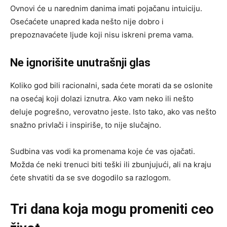
Ovnovi će u narednim danima imati pojačanu intuiciju.
Osećaćete unapred kada nešto nije dobro i
prepoznavaćete ljude koji nisu iskreni prema vama.
Ne ignorišite unutrašnji glas
Koliko god bili racionalni, sada ćete morati da se oslonite
na osećaj koji dolazi iznutra. Ako vam neko ili nešto
deluje pogrešno, verovatno jeste. Isto tako, ako vas nešto
snažno privlači i inspiriše, to nije slučajno.
Sudbina vas vodi ka promenama koje će vas ojačati.
Možda će neki trenuci biti teški ili zbunjujući, ali na kraju
ćete shvatiti da se sve dogodilo sa razlogom.
Tri dana koja mogu promeniti ceo