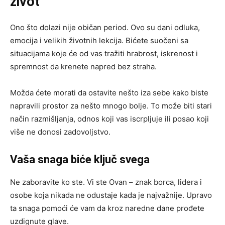
život
Ono što dolazi nije običan period. Ovo su dani odluka,
emocija i velikih životnih lekcija. Bićete suočeni sa
situacijama koje će od vas tražiti hrabrost, iskrenost i
spremnost da krenete napred bez straha.
Možda ćete morati da ostavite nešto iza sebe kako biste
napravili prostor za nešto mnogo bolje. To može biti stari
način razmišljanja, odnos koji vas iscrpljuje ili posao koji
više ne donosi zadovoljstvo.
Vaša snaga biće ključ svega
Ne zaboravite ko ste. Vi ste Ovan – znak borca, lidera i
osobe koja nikada ne odustaje kada je najvažnije. Upravo
ta snaga pomoći će vam da kroz naredne dane prođete
uzdignute glave.