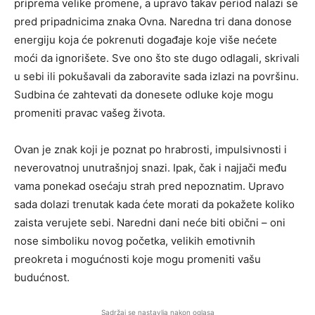
priprema velike promene, a upravo takav period nalazi se
pred pripadnicima znaka Ovna. Naredna tri dana donose
energiju koja će pokrenuti događaje koje više nećete
moći da ignorišete. Sve ono što ste dugo odlagali, skrivali
u sebi ili pokušavali da zaboravite sada izlazi na površinu.
Sudbina će zahtevati da donesete odluke koje mogu
promeniti pravac vašeg života.
Ovan je znak koji je poznat po hrabrosti, impulsivnosti i
neverovatnoj unutrašnjoj snazi. Ipak, čak i najjači među
vama ponekad osećaju strah pred nepoznatim. Upravo
sada dolazi trenutak kada ćete morati da pokažete koliko
zaista verujete sebi. Naredni dani neće biti obični – oni
nose simboliku novog početka, velikih emotivnih
preokreta i mogućnosti koje mogu promeniti vašu
budućnost.
Sadržaj se nastavlja nakon oglasa