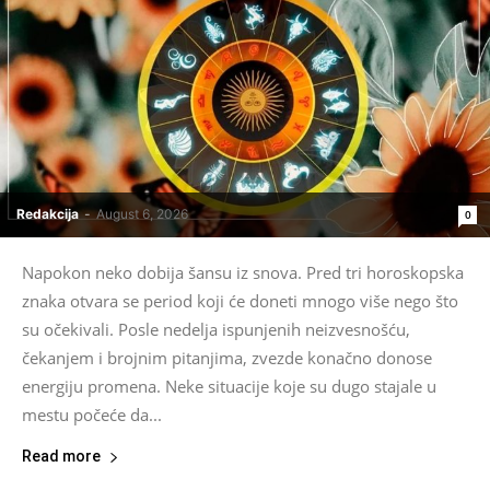
Redakcija
-
August 6, 2026
0
Napokon neko dobija šansu iz snova. Pred tri horoskopska
znaka otvara se period koji će doneti mnogo više nego što
su očekivali. Posle nedelja ispunjenih neizvesnošću,
čekanjem i brojnim pitanjima, zvezde konačno donose
energiju promena. Neke situacije koje su dugo stajale u
mestu počeće da...
Read more