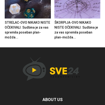
STRELAC-OVO NIKAKO NISTE
ŠKORPIJA-OVO NIKAKO
OČEKIVALI: Sudbina je za vas
NISTE OČEKIVALI: Sudbina je
spremila poseban plan-
za vas spremila poseban
možda...
plan-možda...
ABOUT US