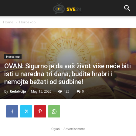
Home
Horoskop
Horoskop
OVAN: Sigurno je da vaš život više neće biti
isti u naredna tri dana, budite hrabri i
nemojte bežati od sudbine!
By
Redakcija
-
May 15, 2026
423
0
Oglasi - Advertisement