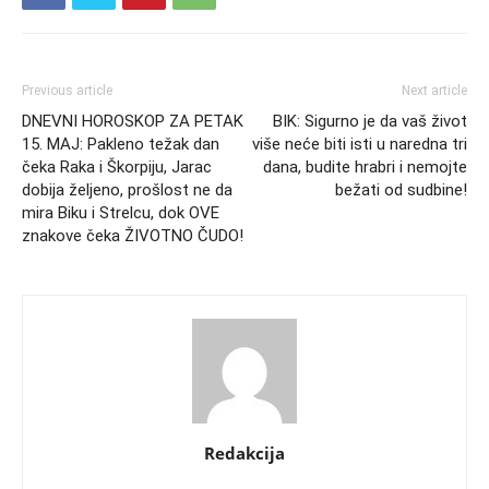
Previous article
Next article
DNEVNI HOROSKOP ZA PETAK
BIK: Sigurno je da vaš život
15. MAJ: Pakleno težak dan
više neće biti isti u naredna tri
čeka Raka i Škorpiju, Jarac
dana, budite hrabri i nemojte
dobija željeno, prošlost ne da
bežati od sudbine!
mira Biku i Strelcu, dok OVE
znakove čeka ŽIVOTNO ČUDO!
Redakcija