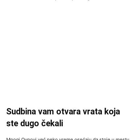
Sudbina vam otvara vrata koja
ste dugo čekali
Mnogi Ovnovi već neko vreme osećaju da stoje u mestu.