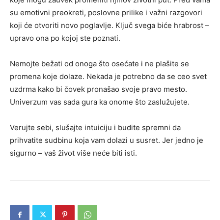
su emotivni preokreti, poslovne prilike i važni razgovori
koji će otvoriti novo poglavlje. Ključ svega biće hrabrost –
upravo ona po kojoj ste poznati.
Nemojte bežati od onoga što osećate i ne plašite se
promena koje dolaze. Nekada je potrebno da se ceo svet
uzdrma kako bi čovek pronašao svoje pravo mesto.
Univerzum vas sada gura ka onome što zaslužujete.
Verujte sebi, slušajte intuiciju i budite spremni da
prihvatite sudbinu koja vam dolazi u susret. Jer jedno je
sigurno – vaš život više neće biti isti.