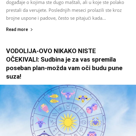
događaje o kojima ste dugo maštali, ali u koje ste polako
prestali da verujete. Poslednjih meseci prolazili ste kroz
brojne uspone i padove, često se pitajući kada...
Read more
VODOLIJA-OVO NIKAKO NISTE
OČEKIVALI: Sudbina je za vas spremila
poseban plan-možda vam oči budu pune
suza!