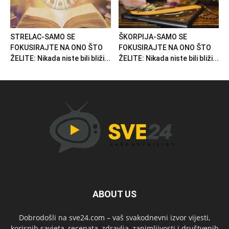
STRELAC-SAMO SE
ŠKORPIJA-SAMO SE
FOKUSIRAJTE NA ONO ŠTO
FOKUSIRAJTE NA ONO ŠTO
ŽELITE: Nikada niste bili bliži...
ŽELITE: Nikada niste bili bliži...
ABOUT US
Dobrodošli na sve24.com – vaš svakodnevni izvor vijesti,
korisnih savjeta, recepata, zdravlja, zanimljivosti i društvenih