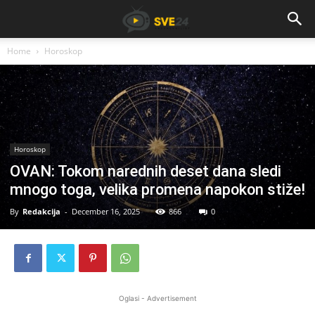
Home
Horoskop
Horoskop
OVAN: Tokom narednih deset dana sledi
mnogo toga, velika promena napokon stiže!
By
Redakcija
-
December 16, 2025
866
0
Oglasi - Advertisement