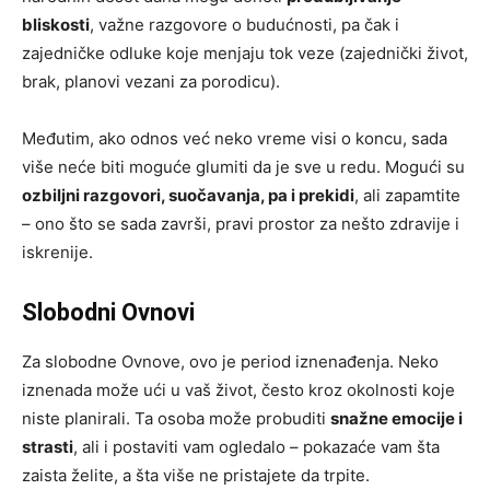
bliskosti
, važne razgovore o budućnosti, pa čak i
zajedničke odluke koje menjaju tok veze (zajednički život,
brak, planovi vezani za porodicu).
Međutim, ako odnos već neko vreme visi o koncu, sada
više neće biti moguće glumiti da je sve u redu. Mogući su
ozbiljni razgovori, suočavanja, pa i prekidi
, ali zapamtite
– ono što se sada završi, pravi prostor za nešto zdravije i
iskrenije.
Slobodni Ovnovi
Za slobodne Ovnovе, ovo je period iznenađenja. Neko
iznenada može ući u vaš život, često kroz okolnosti koje
niste planirali. Ta osoba može probuditi
snažne emocije i
strasti
, ali i postaviti vam ogledalo – pokazaće vam šta
zaista želite, a šta više ne pristajete da trpite.