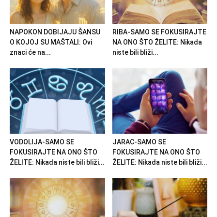
NAPOKON DOBIJAJU ŠANSU
RIBA-SAMO SE FOKUSIRAJTE
O KOJOJ SU MAŠTALI: Ovi
NA ONO ŠTO ŽELITE: Nikada
znaci će na...
niste bili bliži...
VODOLIJA-SAMO SE
JARAC-SAMO SE
FOKUSIRAJTE NA ONO ŠTO
FOKUSIRAJTE NA ONO ŠTO
ŽELITE: Nikada niste bili bliži...
ŽELITE: Nikada niste bili bliži...