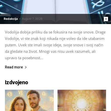
Redakcija
-
August 7, 2026
0
Vodolija dobija priliku da se fokusira na svoje snove. Drage
Vodolije, vi ste znak koji nikada nije voleo da ide utabanim
putem. Uvek ste imali svoje ideje, svoje snove i svoj način
da gledate na život. Mnogi vas nisu uvek razumeli, ali
upravo ta posebnost...
Read more
Izdvojeno