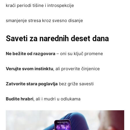
kraći periodi tišine i introspekcije
smanjenje stresa kroz svesno disanje
Saveti za narednih deset dana
Ne bežite od razgovora
– oni su ključ promene
Verujte svom instinktu
, ali proverite činjenice
Zatvorite stara poglavlja
bez griže savesti
Budite hrabri
, ali i mudri u odlukama