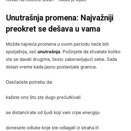
Unutrašnja promena: Najvažniji
preokret se dešava u vama
Možda najveća promena u ovom periodu neće biti
spoljašnja, već
unutrašnja
. Počinjete da shvatate koliko
ste se davali drugima, često zaboravljajući sebe. Sada
dolazi vreme kada jasno postavljate granice.
Osećaćete potrebu da:
kažete ono što ste dugo prećutkivali
se distancirate od ljudi koji vam crpe energiju
donesete odluke koje ste odlagali iz straha ili