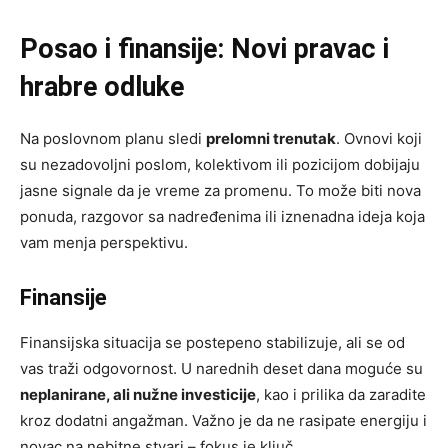
Posao i finansije: Novi pravac i
hrabre odluke
Na poslovnom planu sledi
prelomni trenutak
. Ovnovi koji
su nezadovoljni poslom, kolektivom ili pozicijom dobijaju
jasne signale da je vreme za promenu. To može biti nova
ponuda, razgovor sa nadređenima ili iznenadna ideja koja
vam menja perspektivu.
Finansije
Finansijska situacija se postepeno stabilizuje, ali se od
vas traži odgovornost. U narednih deset dana moguće su
neplanirane, ali nužne investicije
, kao i prilika da zaradite
kroz dodatni angažman. Važno je da ne rasipate energiju i
novac na nebitne stvari – fokus je ključ.