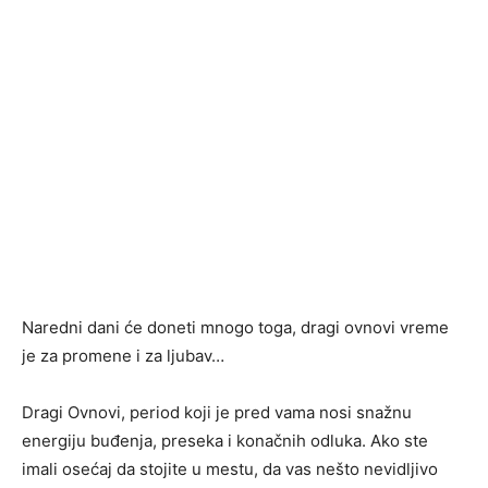
Naredni dani će doneti mnogo toga, dragi ovnovi vreme
je za promene i za ljubav…
Dragi Ovnovi, period koji je pred vama nosi snažnu
energiju buđenja, preseka i konačnih odluka. Ako ste
imali osećaj da stojite u mestu, da vas nešto nevidljivo