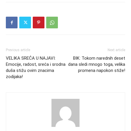
Previous article
Next article
VELIKA SREĆA U NAJAVI:
BIK: Tokom narednih deset
Emocije, radost, sreća i srodna
dana sledi mnogo toga, velika
duša stižu ovim znacima
promena napokon stiže!
zodijaka!