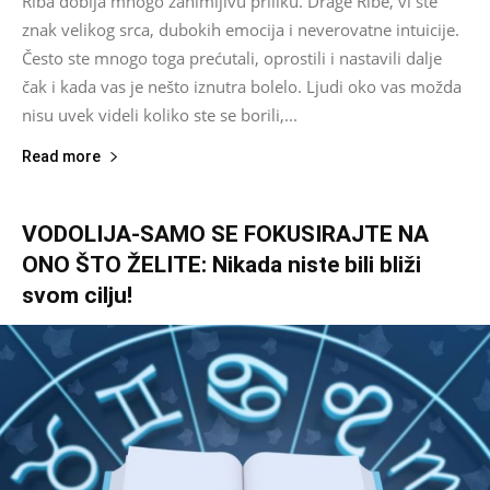
Riba dobija mnogo zanimljivu priliku. Drage Ribe, vi ste
znak velikog srca, dubokih emocija i neverovatne intuicije.
Često ste mnogo toga prećutali, oprostili i nastavili dalje
čak i kada vas je nešto iznutra bolelo. Ljudi oko vas možda
nisu uvek videli koliko ste se borili,...
Read more
VODOLIJA-SAMO SE FOKUSIRAJTE NA
ONO ŠTO ŽELITE: Nikada niste bili bliži
svom cilju!