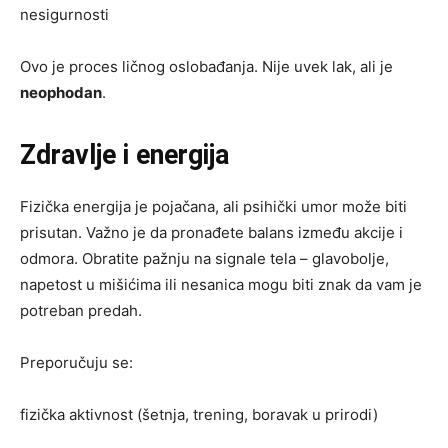
nesigurnosti
Ovo je proces ličnog oslobađanja. Nije uvek lak, ali je
neophodan
.
Zdravlje i energija
Fizička energija je pojačana, ali psihički umor može biti
prisutan. Važno je da pronađete balans između akcije i
odmora. Obratite pažnju na signale tela – glavobolje,
napetost u mišićima ili nesanica mogu biti znak da vam je
potreban predah.
Preporučuju se:
fizička aktivnost (šetnja, trening, boravak u prirodi)