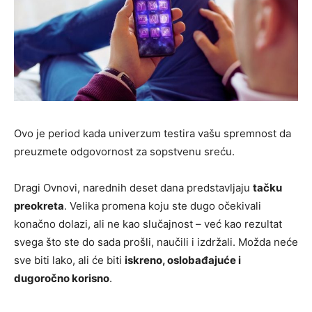
Ovo je period kada univerzum testira vašu spremnost da
preuzmete odgovornost za sopstvenu sreću.
Dragi Ovnovi, narednih deset dana predstavljaju
tačku
preokreta
. Velika promena koju ste dugo očekivali
konačno dolazi, ali ne kao slučajnost – već kao rezultat
svega što ste do sada prošli, naučili i izdržali. Možda neće
sve biti lako, ali će biti
iskreno, oslobađajuće i
dugoročno korisno
.