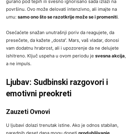
gurano pod tepih ili svesno ignorisano sada izlazi na
površinu. Ovo može delovati intenzivno, ali imajte na
umu:
samo ono što se razotkrije može se i promeniti
.
Osećaćete snažan unutrašnji poriv da reagujete, da
presečete, da kažete „dosta“. Mars, vaš vladar, donosi
vam dodatnu hrabrost, ali i upozorenje da ne delujete
ishitreno. Ključ uspeha u ovom periodu je
svesna akcija
,
a ne impuls.
Ljubav: Sudbinski razgovori i
emotivni preokreti
Zauzeti Ovnovi
U ljubavi dolazi trenutak istine. Ako je odnos stabilan,
narednih deset dana mogu doneti
produbljivanje