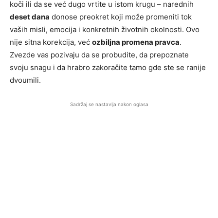
koči ili da se već dugo vrtite u istom krugu – narednih
deset dana
donose preokret koji može promeniti tok
vaših misli, emocija i konkretnih životnih okolnosti. Ovo
nije sitna korekcija, već
ozbiljna promena pravca
.
Zvezde vas pozivaju da se probudite, da prepoznate
svoju snagu i da hrabro zakoračite tamo gde ste se ranije
dvoumili.
Sadržaj se nastavlja nakon oglasa