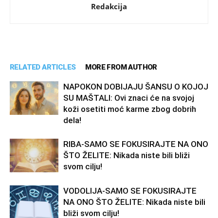
Redakcija
RELATED ARTICLES
MORE FROM AUTHOR
NAPOKON DOBIJAJU ŠANSU O KOJOJ
SU MAŠTALI: Ovi znaci će na svojoj
koži osetiti moć karme zbog dobrih
dela!
RIBA-SAMO SE FOKUSIRAJTE NA ONO
ŠTO ŽELITE: Nikada niste bili bliži
svom cilju!
VODOLIJA-SAMO SE FOKUSIRAJTE
NA ONO ŠTO ŽELITE: Nikada niste bili
bliži svom cilju!