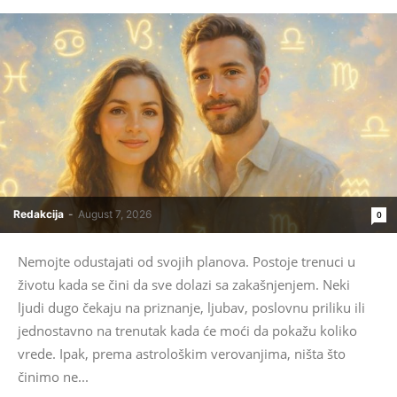
Redakcija
-
August 7, 2026
0
Nemojte odustajati od svojih planova. Postoje trenuci u
životu kada se čini da sve dolazi sa zakašnjenjem. Neki
ljudi dugo čekaju na priznanje, ljubav, poslovnu priliku ili
jednostavno na trenutak kada će moći da pokažu koliko
vrede. Ipak, prema astrološkim verovanjima, ništa što
činimo ne...