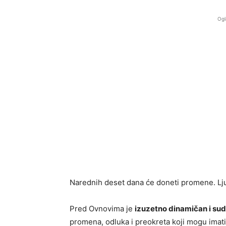
Ogl
Narednih deset dana će doneti promene. Ljub
Pred Ovnovima je
izuzetno dinamičan i sud
promena, odluka i preokreta koji mogu imat