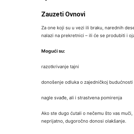
Zauzeti Ovnovi
Za one koji su u vezi ili braku, narednih d
nalazi na prekretnici – ili će se produbiti i oja
Mogući su:
razotkrivanje tajni
donošenje odluka o zajedničkoj budućnosti
nagle svađe, ali i strastvena pomirenja
Ako ste dugo ćutali o nečemu što vas muči,
neprijatno, dugoročno donosi olakšanje.