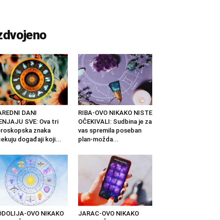
zdvojeno
AREDNI DANI
RIBA-OVO NIKAKO NISTE
NJAJU SVE: Ova tri
OČEKIVALI: Sudbina je za
roskopska znaka
vas spremila poseban
ekuju događaji koji...
plan-možda...
ODOLIJA-OVO NIKAKO
JARAC-OVO NIKAKO