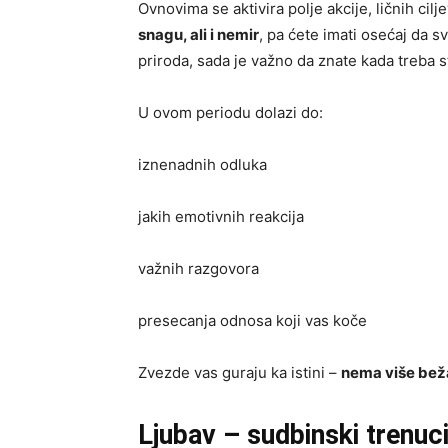
Ovnovima se aktivira polje akcije, ličnih cil
snagu, ali i nemir
, pa ćete imati osećaj da 
priroda, sada je važno da znate kada treba sta
U ovom periodu dolazi do:
iznenadnih odluka
jakih emotivnih reakcija
važnih razgovora
presecanja odnosa koji vas koče
Zvezde vas guraju ka istini –
nema više beža
Ljubav – sudbinski trenuci