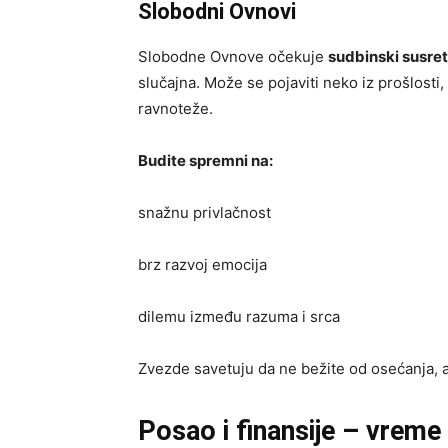
Slobodni Ovnovi
Slobodne Ovnove očekuje
sudbinski susret
slučajna. Može se pojaviti neko iz prošlosti,
ravnoteže.
Budite spremni na:
snažnu privlačnost
brz razvoj emocija
dilemu između razuma i srca
Zvezde savetuju da ne bežite od osećanja, al
Posao i finansije – vreme