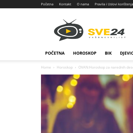
Početna
Kontakt
O nama
Pravila i Uslovi korištenj
Sve
24
POČETNA
HOROSKOP
BIK
DJEVI
Home
Horoskop
OVAN:Horoskop za narednih deset