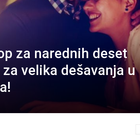
p za narednih deset
 za velika dešavanja u
a!