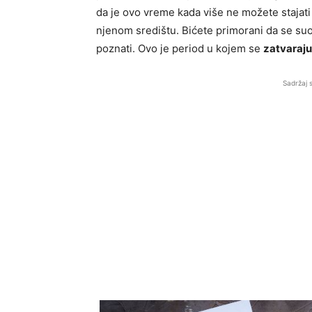
da je ovo vreme kada više ne možete stajat
njenom središtu. Bićete primorani da se suoč
poznati. Ovo je period u kojem se
zatvaraju
Sadržaj 