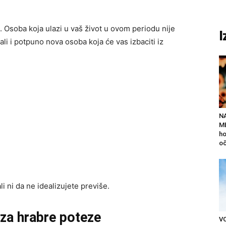
. Osoba koja ulazi u vaš život u ovom periodu nije
I
 ali i potpuno nova osoba koja će vas izbaciti iz
N
ME
ho
oč
i ni da ne idealizujete previše.
 za hrabre poteze
V