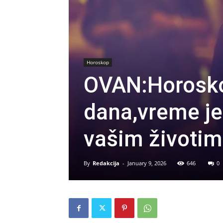
Horoskop
OVAN:Horosko
dana,vreme je
vašim životim
By
Redakcija
-
January 9, 2026
646
0