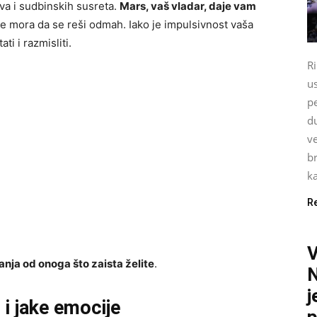
jeva i sudbinskih susreta.
Mars, vaš vladar, daje vam
sve mora da se reši odmah. Iako je impulsivnost vaša
ti i razmisliti.
Ri
u
pe
du
ve
br
ka
R
nja od onoga što zaista želite
.
N
j
 i jake emocije
p