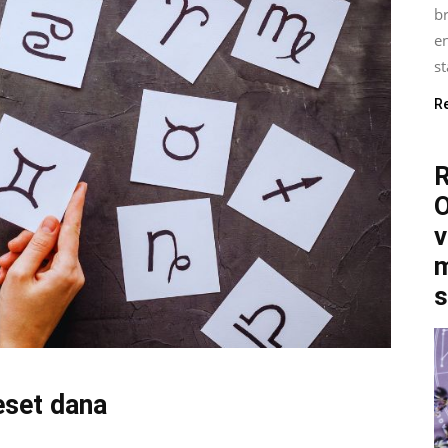
b
e
st
R
O
v
m
s
eset dana