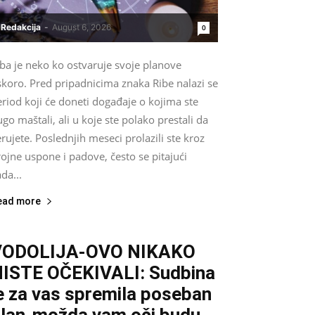
Redakcija
-
August 6, 2026
0
ba je neko ko ostvaruje svoje planove
skoro. Pred pripadnicima znaka Ribe nalazi se
riod koji će doneti događaje o kojima ste
go maštali, ali u koje ste polako prestali da
rujete. Poslednjih meseci prolazili ste kroz
ojne uspone i padove, često se pitajući
da...
ead more
VODOLIJA-OVO NIKAKO
ISTE OČEKIVALI: Sudbina
e za vas spremila poseban
lan-možda vam oči budu