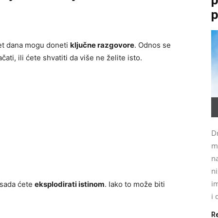
p
eset dana mogu doneti
ključne razgovore
. Odnos se
čati, ili ćete shvatiti da više ne želite isto.
Dr
m
na
ni
im
 sada ćete
eksplodirati istinom
. Iako to može biti
i 
R