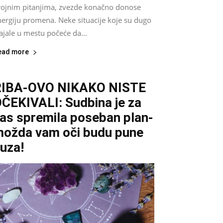
rojnim pitanjima, zvezde konačno donose
nergiju promena. Neke situacije koje su dugo
ajale u mestu počeće da...
ead more
RIBA-OVO NIKAKO NISTE
ČEKIVALI: Sudbina je za
as spremila poseban plan-
ožda vam oči budu pune
uza!