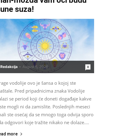
une suza!
Redakcija
-
August 6, 2026
0
age vodolije ovo je šansa o kojoj ste
aštale. Pred pripadnicima znaka Vodolije
lazi se period koji će doneti događaje kakve
ste mogli ni da zamislite. Poslednjih meseci
ali ste osećaj da se mnogo toga odvija sporo
da odgovori koje tražite nikako ne dolaze....
ead more