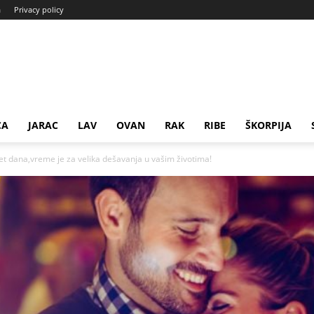
a
Privacy policy
CA
JARAC
LAV
OVAN
RAK
RIBE
ŠKORPIJA
 dana,vreme je za velika dešavanja u vašim životima!