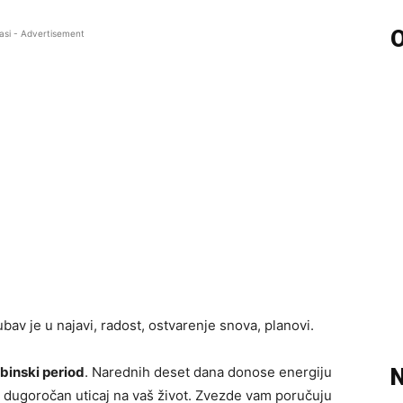
O
asi - Advertisement
av je u najavi, radost, ostvarenje snova, planovi.
binski period
. Narednih deset dana donose energiju
N
i dugoročan uticaj na vaš život. Zvezde vam poručuju