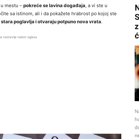
i u mestu –
pokreće se lavina događaja
, a vi ste u
ite sa istinom, ali i da pokažete hrabrost po kojoj ste
S
 stara poglavlja i otvaraju potpuno nova vrata
.
z
ć
se nastavlja nakon oglasa
N
h
do
n