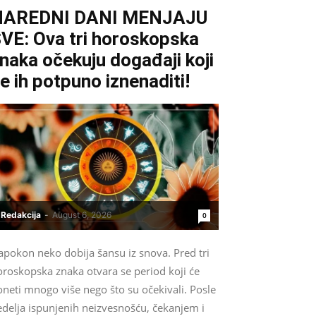
NAREDNI DANI MENJAJU
VE: Ova tri horoskopska
naka očekuju događaji koji
e ih potpuno iznenaditi!
Redakcija
-
August 6, 2026
0
apokon neko dobija šansu iz snova. Pred tri
oroskopska znaka otvara se period koji će
neti mnogo više nego što su očekivali. Posle
edelja ispunjenih neizvesnošću, čekanjem i