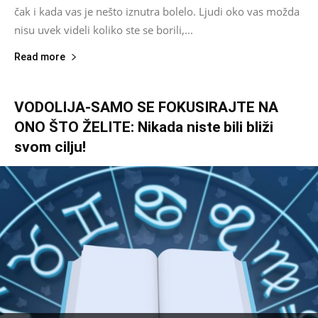
čak i kada vas je nešto iznutra bolelo. Ljudi oko vas možda
nisu uvek videli koliko ste se borili,...
Read more
VODOLIJA-SAMO SE FOKUSIRAJTE NA
ONO ŠTO ŽELITE: Nikada niste bili bliži
svom cilju!