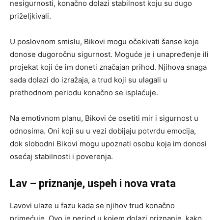
nesigurnosti, konačno dolazi stabilnost koju su dugo
priželjkivali.
U poslovnom smislu, Bikovi mogu očekivati šanse koje
donose dugoročnu sigurnost. Moguće je i unapređenje ili
projekat koji će im doneti značajan prihod. Njihova snaga
sada dolazi do izražaja, a trud koji su ulagali u
prethodnom periodu konačno se isplaćuje.
Na emotivnom planu, Bikovi će osetiti mir i sigurnost u
odnosima. Oni koji su u vezi dobijaju potvrdu emocija,
dok slobodni Bikovi mogu upoznati osobu koja im donosi
osećaj stabilnosti i poverenja.
Lav – priznanje, uspeh i nova vrata
Lavovi ulaze u fazu kada se njihov trud konačno
primećuje. Ovo je period u kojem dolazi priznanje, kako