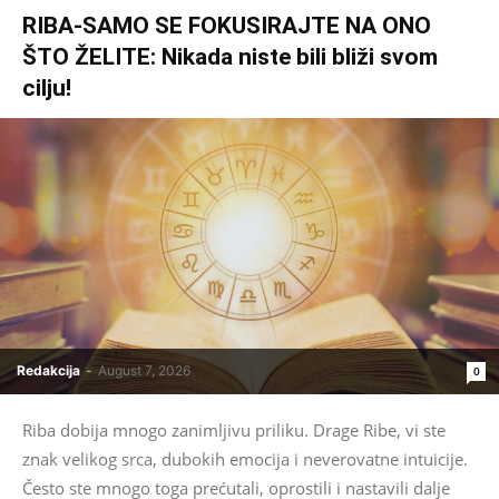
RIBA-SAMO SE FOKUSIRAJTE NA ONO
ŠTO ŽELITE: Nikada niste bili bliži svom
cilju!
Redakcija
-
August 7, 2026
0
Riba dobija mnogo zanimljivu priliku. Drage Ribe, vi ste
znak velikog srca, dubokih emocija i neverovatne intuicije.
Često ste mnogo toga prećutali, oprostili i nastavili dalje