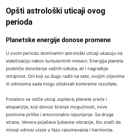
Opšti astrološki uticaji ovog
perioda
Planetske energije donose promene
U ovom periodu dominantni astrološki uticaji ukazuju na
stabilizaciju nakon turbulentnih meseci. Energija planeta
podstiče donošenje važnih odluka, ali i nagrađuje
istrajnost. Oni koji su dugo radili na sebi, svojim ciljevima
ili odnosima sada mogu očekivati konkretne rezultate.
Posebno se ističe uticaj Jupitera, planete sreće i
ekspanzije, koji donosi širenje mogućnosti, nove
poslovne prilike i emocionalno ispunjenje. Sa druge
strane, Venera pojačava ljubavne vibracije, što znači da
mnogi odnosi ulaze u fazu razumevanja i harmonije.