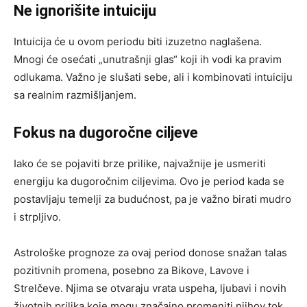
Ne ignorišite intuiciju
Intuicija će u ovom periodu biti izuzetno naglašena.
Mnogi će osećati „unutrašnji glas“ koji ih vodi ka pravim
odlukama. Važno je slušati sebe, ali i kombinovati intuiciju
sa realnim razmišljanjem.
Fokus na dugoročne ciljeve
Iako će se pojaviti brze prilike, najvažnije je usmeriti
energiju ka dugoročnim ciljevima. Ovo je period kada se
postavljaju temelji za budućnost, pa je važno birati mudro
i strpljivo.
Astrološke prognoze za ovaj period donose snažan talas
pozitivnih promena, posebno za Bikove, Lavove i
Strelčeve. Njima se otvaraju vrata uspeha, ljubavi i novih
životnih prilika koje mogu značajno promeniti njihov tok