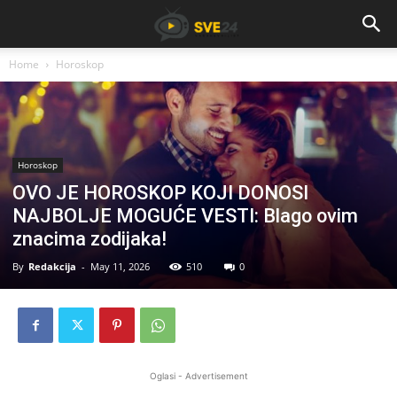
Home
Horoskop
Horoskop
OVO JE HOROSKOP KOJI DONOSI
NAJBOLJE MOGUĆE VESTI: Blago ovim
znacima zodijaka!
By
Redakcija
-
May 11, 2026
510
0
Oglasi - Advertisement