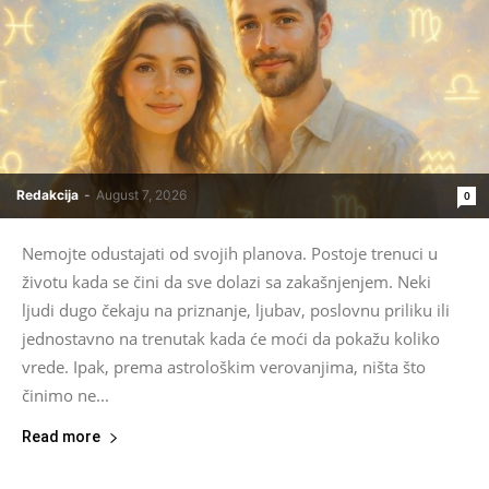
Redakcija
-
August 7, 2026
0
Nemojte odustajati od svojih planova. Postoje trenuci u
životu kada se čini da sve dolazi sa zakašnjenjem. Neki
ljudi dugo čekaju na priznanje, ljubav, poslovnu priliku ili
jednostavno na trenutak kada će moći da pokažu koliko
vrede. Ipak, prema astrološkim verovanjima, ništa što
činimo ne...
Read more