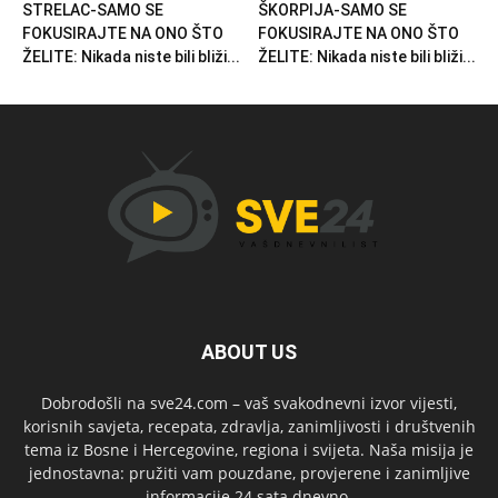
STRELAC-SAMO SE
ŠKORPIJA-SAMO SE
FOKUSIRAJTE NA ONO ŠTO
FOKUSIRAJTE NA ONO ŠTO
ŽELITE: Nikada niste bili bliži...
ŽELITE: Nikada niste bili bliži...
ABOUT US
Dobrodošli na sve24.com – vaš svakodnevni izvor vijesti,
korisnih savjeta, recepata, zdravlja, zanimljivosti i društvenih
tema iz Bosne i Hercegovine, regiona i svijeta. Naša misija je
jednostavna: pružiti vam pouzdane, provjerene i zanimljive
informacije 24 sata dnevno.