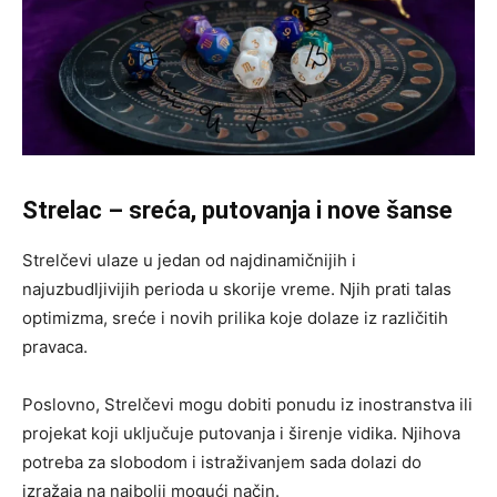
Strelac – sreća, putovanja i nove šanse
Strelčevi ulaze u jedan od najdinamičnijih i
najuzbudljivijih perioda u skorije vreme. Njih prati talas
optimizma, sreće i novih prilika koje dolaze iz različitih
pravaca.
Poslovno, Strelčevi mogu dobiti ponudu iz inostranstva ili
projekat koji uključuje putovanja i širenje vidika. Njihova
potreba za slobodom i istraživanjem sada dolazi do
izražaja na najbolji mogući način.