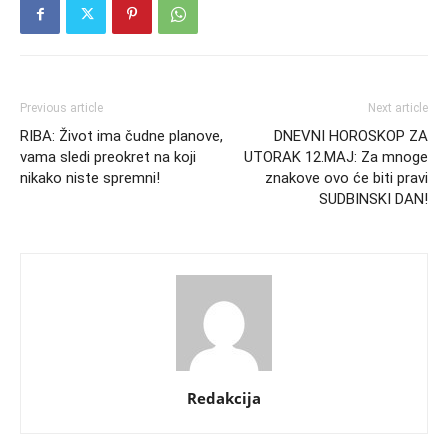
Previous article
Next article
RIBA: Život ima čudne planove,
DNEVNI HOROSKOP ZA
vama sledi preokret na koji
UTORAK 12.MAJ: Za mnoge
nikako niste spremni!
znakove ovo će biti pravi
SUDBINSKI DAN!
Redakcija