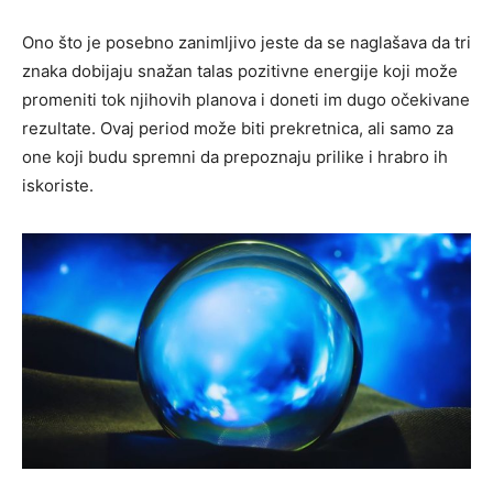
Ono što je posebno zanimljivo jeste da se naglašava da tri
znaka dobijaju snažan talas pozitivne energije koji može
promeniti tok njihovih planova i doneti im dugo očekivane
rezultate. Ovaj period može biti prekretnica, ali samo za
one koji budu spremni da prepoznaju prilike i hrabro ih
iskoriste.