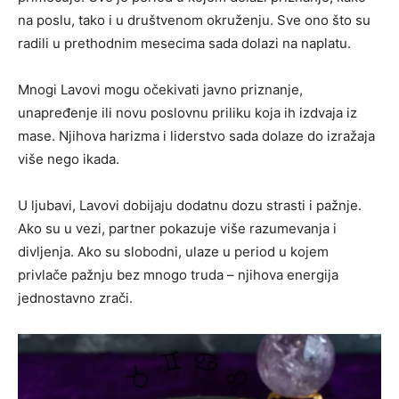
na poslu, tako i u društvenom okruženju. Sve ono što su
radili u prethodnim mesecima sada dolazi na naplatu.
Mnogi Lavovi mogu očekivati javno priznanje,
unapređenje ili novu poslovnu priliku koja ih izdvaja iz
mase. Njihova harizma i liderstvo sada dolaze do izražaja
više nego ikada.
U ljubavi, Lavovi dobijaju dodatnu dozu strasti i pažnje.
Ako su u vezi, partner pokazuje više razumevanja i
divljenja. Ako su slobodni, ulaze u period u kojem
privlače pažnju bez mnogo truda – njihova energija
jednostavno zrači.