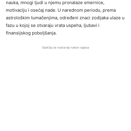
nauka, mnogi ljudi u njemu pronalaze smernice,
motivaciju i osećaj nade. U narednom periodu, prema
astrološkim tumačenjima, određeni znaci zodijaka ulaze u
fazu u kojoj se otvaraju vrata uspeha, ljubavi i
finansijskog poboljšanja.
Sadržaj se nastavlja nakon oglasa