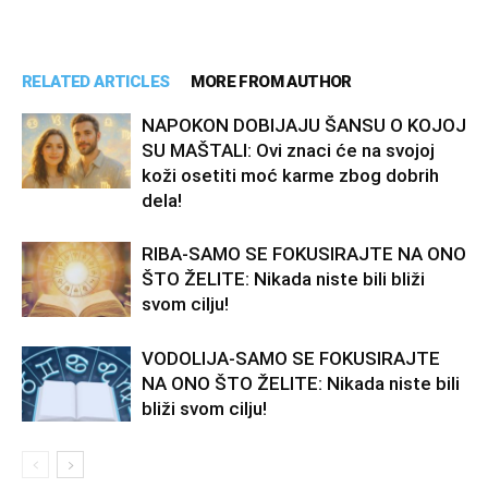
RELATED ARTICLES
MORE FROM AUTHOR
NAPOKON DOBIJAJU ŠANSU O KOJOJ
SU MAŠTALI: Ovi znaci će na svojoj
koži osetiti moć karme zbog dobrih
dela!
RIBA-SAMO SE FOKUSIRAJTE NA ONO
ŠTO ŽELITE: Nikada niste bili bliži
svom cilju!
VODOLIJA-SAMO SE FOKUSIRAJTE
NA ONO ŠTO ŽELITE: Nikada niste bili
bliži svom cilju!