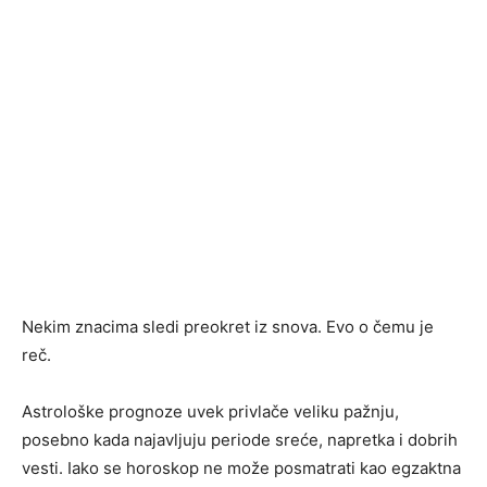
Nekim znacima sledi preokret iz snova. Evo o čemu je
reč.
Astrološke prognoze uvek privlače veliku pažnju,
posebno kada najavljuju periode sreće, napretka i dobrih
vesti. Iako se horoskop ne može posmatrati kao egzaktna