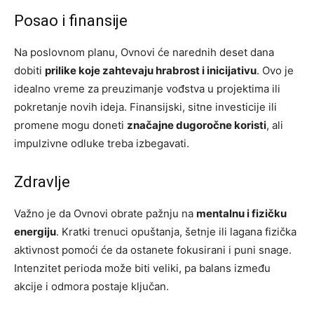
Posao i finansije
Na poslovnom planu, Ovnovi će narednih deset dana
dobiti
prilike koje zahtevaju hrabrost i inicijativu
. Ovo je
idealno vreme za preuzimanje vođstva u projektima ili
pokretanje novih ideja. Finansijski, sitne investicije ili
promene mogu doneti
značajne dugoročne koristi
, ali
impulzivne odluke treba izbegavati.
Zdravlje
Važno je da Ovnovi obrate pažnju na
mentalnu i fizičku
energiju
. Kratki trenuci opuštanja, šetnje ili lagana fizička
aktivnost pomoći će da ostanete fokusirani i puni snage.
Intenzitet perioda može biti veliki, pa balans između
akcije i odmora postaje ključan.