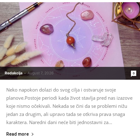
Redakcija
-
August 7, 2026
0
Neko napokon dolazi do svog cilja i ostvaruje svoje
planove.Postoje periodi kada život stavlja pred nas izazove
koje nismo očekivali. Nekada se čini da se problemi nižu
jedan za drugim, ali upravo tada se otkriva prava snaga
karaktera. Naredni dani neće biti jednostavni za...
Read more