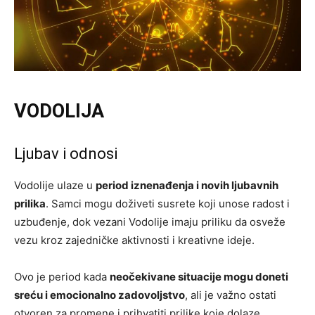
VODOLIJA
Ljubav i odnosi
Vodolije ulaze u
period iznenađenja i novih ljubavnih
prilika
. Samci mogu doživeti susrete koji unose radost i
uzbuđenje, dok vezani Vodolije imaju priliku da osveže
vezu kroz zajedničke aktivnosti i kreativne ideje.
Ovo je period kada
neočekivane situacije mogu doneti
sreću i emocionalno zadovoljstvo
, ali je važno ostati
otvoren za promene i prihvatiti prilike koje dolaze.