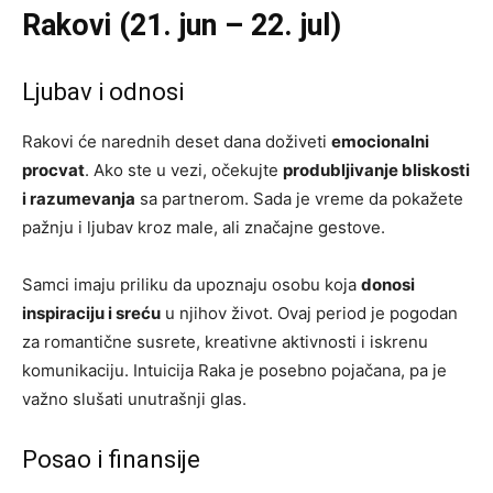
Rakovi (21. jun – 22. jul)
Ljubav i odnosi
Rakovi će narednih deset dana doživeti
emocionalni
procvat
. Ako ste u vezi, očekujte
produbljivanje bliskosti
i razumevanja
sa partnerom. Sada je vreme da pokažete
pažnju i ljubav kroz male, ali značajne gestove.
Samci imaju priliku da upoznaju osobu koja
donosi
inspiraciju i sreću
u njihov život. Ovaj period je pogodan
za romantične susrete, kreativne aktivnosti i iskrenu
komunikaciju. Intuicija Raka je posebno pojačana, pa je
važno slušati unutrašnji glas.
Posao i finansije