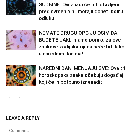
SUDBINE: Ovi znaci će biti stavljeni
pred svršen čin i moraju doneti bolnu
odluku
NEMATE DRUGU OPCIJU OSIM DA
BUDETE JAKI: Imamo poruku za ove
znakove zodijaka-njima neće biti lako
u narednim danima!
NAREDNI DANI MENJAJU SVE: Ova tri
horoskopska znaka očekuju događaji
koji će ih potpuno iznenaditi!
LEAVE A REPLY