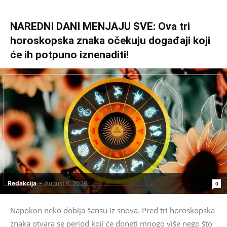
NAREDNI DANI MENJAJU SVE: Ova tri
horoskopska znaka očekuju događaji koji
će ih potpuno iznenaditi!
Redakcija
-
August 6, 2026
0
Napokon neko dobija šansu iz snova. Pred tri horoskopska
znaka otvara se period koji će doneti mnogo više nego što