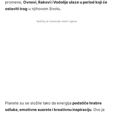
promene,
Ovnovi, Rakovi i Vodolije ulaze u period koji će
ostaviti trag
u njihovom životu.
Sadržaj se nastavlja nakon oglasa
Planete su se složile tako da energija
podstiče hrabre
odluke, emotivne susrete i kreativnu inspiraciju
. Ovo je