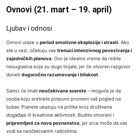
Ovnovi (21. mart – 19. april)
Ljubav i odnosi
Ovnovi ulaze u
period emotivne eksplozije i strasti
. Ako
ste u vezi, očekuju vas
trenuci intenzivnog povezivanja i
zajedničkih planova
. Ovo je idealno vreme da rešite
nesuglasice koje su dugo tinjale, jer će otvoren razgovor
doneti
dugoročno razumevanje i bliskost
.
Samci će imati
neočekivane susrete
– moguće je da
osoba koju sretnete potpuno promeni vaš pogled na
ljubav. Planete ukazuju na prilike kroz društvene
događaje ili kreativne aktivnosti. Budite otvoreni i
pripremljeni za nova poznanstva
, jer srce može da vas
vodi ka neočekivanim radostima.