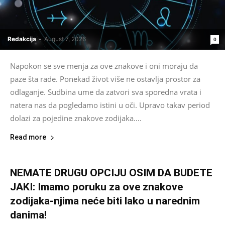
Redakcija
-
August 7, 2026
0
Napokon se sve menja za ove znakove i oni moraju da
paze šta rade. Ponekad život više ne ostavlja prostor za
odlaganje. Sudbina ume da zatvori sva sporedna vrata i
natera nas da pogledamo istini u oči. Upravo takav period
dolazi za pojedine znakove zodijaka....
Read more
NEMATE DRUGU OPCIJU OSIM DA BUDETE
JAKI: Imamo poruku za ove znakove
zodijaka-njima neće biti lako u narednim
danima!