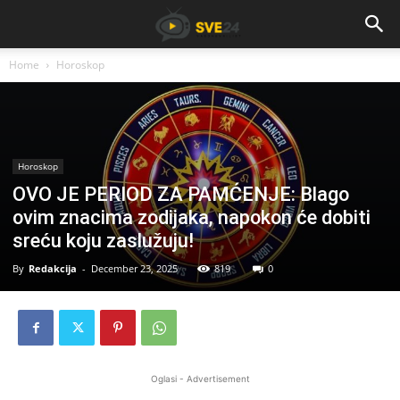
Home
Horoskop
Horoskop
OVO JE PERIOD ZA PAMĆENJE: Blago
ovim znacima zodijaka, napokon će dobiti
sreću koju zaslužuju!
By
Redakcija
-
December 23, 2025
819
0
Oglasi - Advertisement