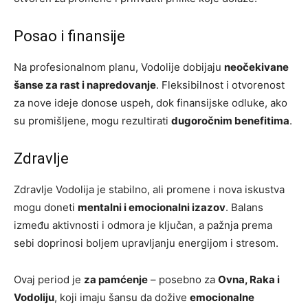
Posao i finansije
Na profesionalnom planu, Vodolije dobijaju
neočekivane
šanse za rast i napredovanje
. Fleksibilnost i otvorenost
za nove ideje donose uspeh, dok finansijske odluke, ako
su promišljene, mogu rezultirati
dugoročnim benefitima
.
Zdravlje
Zdravlje Vodolija je stabilno, ali promene i nova iskustva
mogu doneti
mentalni i emocionalni izazov
. Balans
između aktivnosti i odmora je ključan, a pažnja prema
sebi doprinosi boljem upravljanju energijom i stresom.
Ovaj period je
za pamćenje
– posebno za
Ovna, Raka i
Vodoliju
, koji imaju šansu da dožive
emocionalne