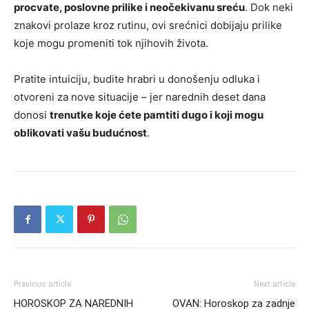
procvate, poslovne prilike i neočekivanu sreću
. Dok neki
znakovi prolaze kroz rutinu, ovi srećnici dobijaju prilike
koje mogu promeniti tok njihovih života.
Pratite intuiciju, budite hrabri u donošenju odluka i
otvoreni za nove situacije – jer narednih deset dana
donosi
trenutke koje ćete pamtiti dugo i koji mogu
oblikovati vašu budućnost
.
Previous article
Next article
HOROSKOP ZA NAREDNIH
OVAN: Horoskop za zadnje