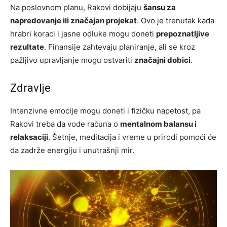
Na poslovnom planu, Rakovi dobijaju
šansu za
napredovanje ili značajan projekat
. Ovo je trenutak kada
hrabri koraci i jasne odluke mogu doneti
prepoznatljive
rezultate
. Finansije zahtevaju planiranje, ali se kroz
pažljivo upravljanje mogu ostvariti
značajni dobici
.
Zdravlje
Intenzivne emocije mogu doneti i fizičku napetost, pa
Rakovi treba da vode računa o
mentalnom balansu i
relaksaciji
. Šetnje, meditacija i vreme u prirodi pomoći će
da zadrže energiju i unutrašnji mir.