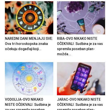
NAREDNI DANI MENJAJU SVE:
RIBA-OVO NIKAKO NISTE
Ova tri horoskopska znaka
OČEKIVALI: Sudbina je za vas
očekuju događaji koji...
spremila poseban plan-
možda...
VODOLIJA-OVO NIKAKO
JARAC-OVO NIKAKO NISTE
NISTE OČEKIVALI: Sudbina je
OČEKIVALI: Sudbina je za vas
za vas spremila poseban
spremila poseban plan-