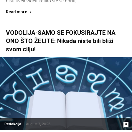
nisu uvek videli koliko ste se borili,...
Read more
VODOLIJA-SAMO SE FOKUSIRAJTE NA
ONO ŠTO ŽELITE: Nikada niste bili bliži
svom cilju!
Redakcija
-
August 7, 2026
0