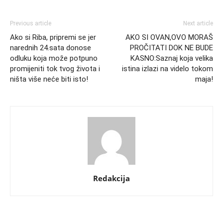
Previous article
Next article
Ako si Riba, pripremi se jer
AKO SI OVAN,OVO MORAŠ
narednih 24.sata donose
PROČITATI DOK NE BUDE
odluku koja može potpuno
KASNO:Saznaj koja velika
promijeniti tok tvog života i
istina izlazi na videlo tokom
ništa više neće biti isto!
maja!
Redakcija