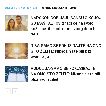
RELATED ARTICLES
MORE FROM AUTHOR
NAPOKON DOBIJAJU ŠANSU O KOJOJ
SU MAŠTALI: Ovi znaci će na svojoj
koži osetiti moć karme zbog dobrih
dela!
RIBA-SAMO SE FOKUSIRAJTE NA ONO
ŠTO ŽELITE: Nikada niste bili bliži
svom cilju!
VODOLIJA-SAMO SE FOKUSIRAJTE
NA ONO ŠTO ŽELITE: Nikada niste bili
bliži svom cilju!