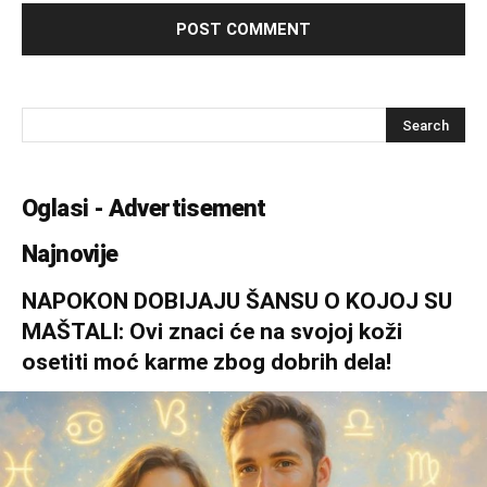
Oglasi - Advertisement
Najnovije
NAPOKON DOBIJAJU ŠANSU O KOJOJ SU
MAŠTALI: Ovi znaci će na svojoj koži
osetiti moć karme zbog dobrih dela!