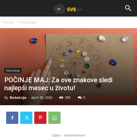
Home
Horoskop
Horoskop
POČINJE MAJ: Za ove znakove sledi
najlepši mesec u životu!
By
Redakcija
-
April 30, 2026
389
0
Oglasi - Advertisement