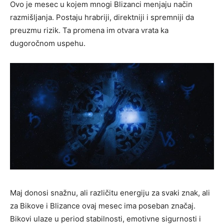
Ovo je mesec u kojem mnogi Blizanci menjaju način
razmišljanja. Postaju hrabriji, direktniji i spremniji da
preuzmu rizik. Ta promena im otvara vrata ka
dugoročnom uspehu.
Maj donosi snažnu, ali različitu energiju za svaki znak, ali
za Bikove i Blizance ovaj mesec ima poseban značaj.
Bikovi ulaze u period stabilnosti, emotivne sigurnosti i