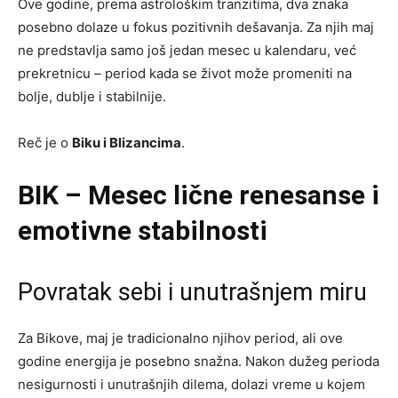
Ove godine, prema astrološkim tranzitima, dva znaka
posebno dolaze u fokus pozitivnih dešavanja. Za njih maj
ne predstavlja samo još jedan mesec u kalendaru, već
prekretnicu – period kada se život može promeniti na
bolje, dublje i stabilnije.
Reč je o
Biku i Blizancima
.
BIK – Mesec lične renesanse i
emotivne stabilnosti
Povratak sebi i unutrašnjem miru
Za Bikove, maj je tradicionalno njihov period, ali ove
godine energija je posebno snažna. Nakon dužeg perioda
nesigurnosti i unutrašnjih dilema, dolazi vreme u kojem