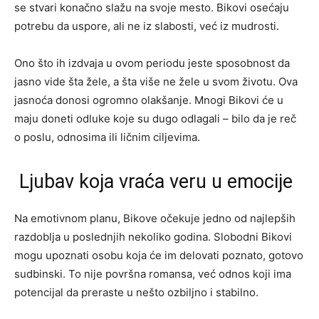
se stvari konačno slažu na svoje mesto. Bikovi osećaju
potrebu da usporе, ali ne iz slabosti, već iz mudrosti.
Ono što ih izdvaja u ovom periodu jeste sposobnost da
jasno vide šta žele, a šta više ne žele u svom životu. Ova
jasnoća donosi ogromno olakšanje. Mnogi Bikovi će u
maju doneti odluke koje su dugo odlagali – bilo da je reč
o poslu, odnosima ili ličnim ciljevima.
Ljubav koja vraća veru u emocije
Na emotivnom planu, Bikove očekuje jedno od najlepših
razdoblja u poslednjih nekoliko godina. Slobodni Bikovi
mogu upoznati osobu koja će im delovati poznato, gotovo
sudbinski. To nije površna romansa, već odnos koji ima
potencijal da preraste u nešto ozbiljno i stabilno.