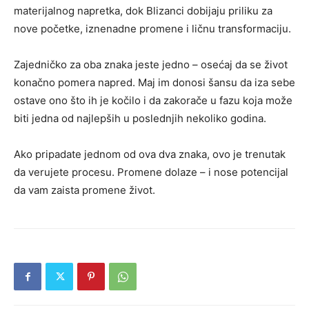
materijalnog napretka, dok Blizanci dobijaju priliku za
nove početke, iznenadne promene i ličnu transformaciju.
Zajedničko za oba znaka jeste jedno – osećaj da se život
konačno pomera napred. Maj im donosi šansu da iza sebe
ostave ono što ih je kočilo i da zakorače u fazu koja može
biti jedna od najlepših u poslednjih nekoliko godina.
Ako pripadate jednom od ova dva znaka, ovo je trenutak
da verujete procesu. Promene dolaze – i nose potencijal
da vam zaista promene život.