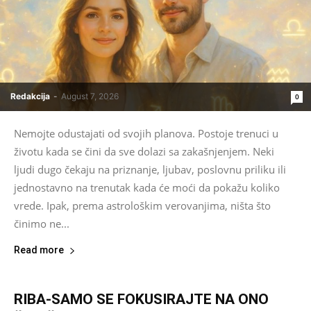
Redakcija
-
August 7, 2026
0
Nemojte odustajati od svojih planova. Postoje trenuci u
životu kada se čini da sve dolazi sa zakašnjenjem. Neki
ljudi dugo čekaju na priznanje, ljubav, poslovnu priliku ili
jednostavno na trenutak kada će moći da pokažu koliko
vrede. Ipak, prema astrološkim verovanjima, ništa što
činimo ne...
Read more
RIBA-SAMO SE FOKUSIRAJTE NA ONO