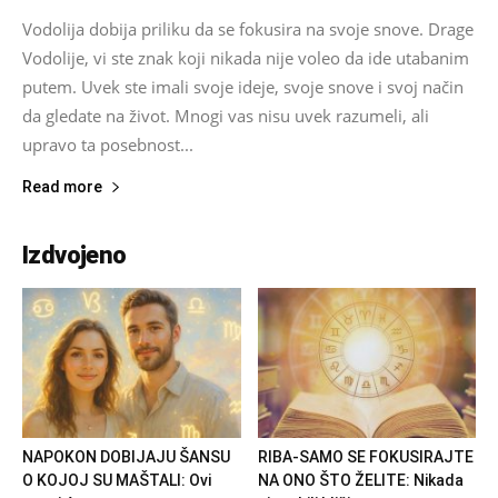
Vodolija dobija priliku da se fokusira na svoje snove. Drage
Vodolije, vi ste znak koji nikada nije voleo da ide utabanim
putem. Uvek ste imali svoje ideje, svoje snove i svoj način
da gledate na život. Mnogi vas nisu uvek razumeli, ali
upravo ta posebnost...
Read more
Izdvojeno
NAPOKON DOBIJAJU ŠANSU
RIBA-SAMO SE FOKUSIRAJTE
O KOJOJ SU MAŠTALI: Ovi
NA ONO ŠTO ŽELITE: Nikada