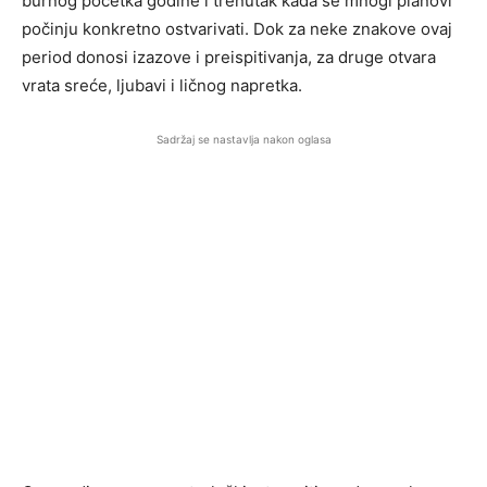
burnog početka godine i trenutak kada se mnogi planovi
počinju konkretno ostvarivati. Dok za neke znakove ovaj
period donosi izazove i preispitivanja, za druge otvara
vrata sreće, ljubavi i ličnog napretka.
Sadržaj se nastavlja nakon oglasa