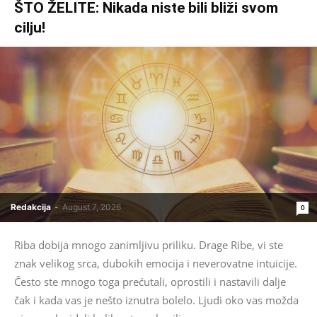
ŠTO ŽELITE: Nikada niste bili bliži svom
cilju!
Redakcija
-
August 7, 2026
0
Riba dobija mnogo zanimljivu priliku. Drage Ribe, vi ste
znak velikog srca, dubokih emocija i neverovatne intuicije.
Često ste mnogo toga prećutali, oprostili i nastavili dalje
čak i kada vas je nešto iznutra bolelo. Ljudi oko vas možda