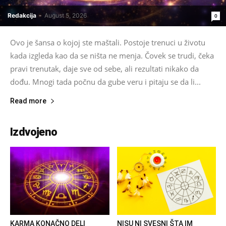
Redakcija
-
August 5, 2026
0
Ovo je šansa o kojoj ste maštali. Postoje trenuci u životu
kada izgleda kao da se ništa ne menja. Čovek se trudi, čeka
pravi trenutak, daje sve od sebe, ali rezultati nikako da
dođu. Mnogi tada počnu da gube veru i pitaju se da li...
Read more
Izdvojeno
KARMA KONAČNO DELI
NISU NI SVESNI ŠTA IM