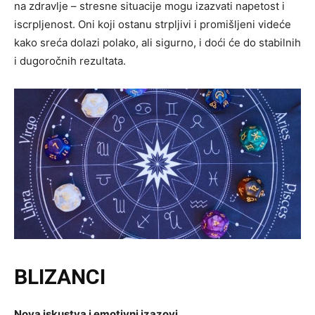
na zdravlje – stresne situacije mogu izazvati napetost i
iscrpljenost. Oni koji ostanu strpljivi i promišljeni videće
kako sreća dolazi polako, ali sigurno, i doći će do stabilnih
i dugoročnih rezultata.
BLIZANCI
Nova iskustva i emotivni izazovi