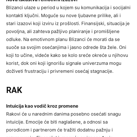
Blizanci ulaze u period u kojem su komunikacija i socijalni
kontakti ključni. Moguće su nove ljubavne prilike, ali i
stari izazovi koji izviru iz prošlosti. Finansijski, situacija je
povoljna, ali zahteva pažljivo planiranje i promišljene
odluke. Na emotivnom planu Blizanci će morati da se
suoče sa svojim osećanjima i jasno odrede šta žele. Oni
koji to učine, videće kako se kolo sreće okreće u njihovu
korist, dok oni koji ignorišu signale univerzuma mogu
doživeti frustraciju i privremeni osećaj stagnacije.
RAK
Intuicija kao vodič kroz promene
Rakovi će u narednim danima posebno osećati snagu
intuicije. Emocije će biti naglašene, a odnosi sa
porodicom i partnerom će tražiti dodatnu pažnju i