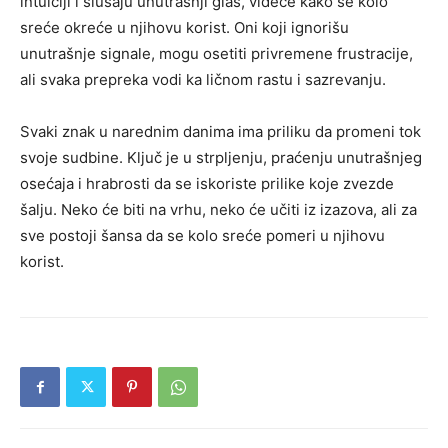
intuiciji i slušaju unutrašnji glas, videće kako se kolo
sreće okreće u njihovu korist. Oni koji ignorišu
unutrašnje signale, mogu osetiti privremene frustracije,
ali svaka prepreka vodi ka ličnom rastu i sazrevanju.
Svaki znak u narednim danima ima priliku da promeni tok
svoje sudbine. Ključ je u strpljenju, praćenju unutrašnjeg
osećaja i hrabrosti da se iskoriste prilike koje zvezde
šalju. Neko će biti na vrhu, neko će učiti iz izazova, ali za
sve postoji šansa da se kolo sreće pomeri u njihovu
korist.