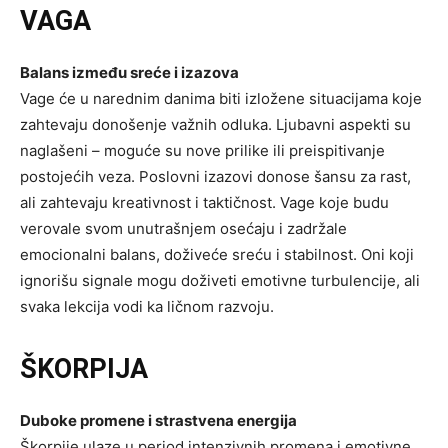
VAGA
Balans između sreće i izazova
Vage će u narednim danima biti izložene situacijama koje
zahtevaju donošenje važnih odluka. Ljubavni aspekti su
naglašeni – moguće su nove prilike ili preispitivanje
postojećih veza. Poslovni izazovi donose šansu za rast,
ali zahtevaju kreativnost i taktičnost. Vage koje budu
verovale svom unutrašnjem osećaju i zadržale
emocionalni balans, doživeće sreću i stabilnost. Oni koji
ignorišu signale mogu doživeti emotivne turbulencije, ali
svaka lekcija vodi ka ličnom razvoju.
ŠKORPIJA
Duboke promene i strastvena energija
Škorpije ulaze u period intenzivnih promena i emotivne