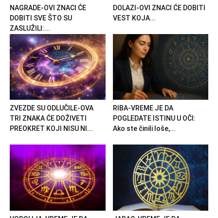
NAGRADE-OVI ZNACI ĆE
DOLAZI-OVI ZNACI ĆE DOBITI
DOBITI SVE ŠTO SU
VEST KOJA...
ZASLUŽILI:...
ZVEZDE SU ODLUČILE-OVA
RIBA-VREME JE DA
TRI ZNAKA ĆE DOŽIVETI
POGLEDATE ISTINU U OČI:
PREOKRET KOJI NISU NI...
Ako ste činili loše,...