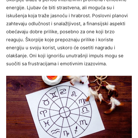
energije. Ljubav će biti strastvena, ali moguća su i
iskušenja koja traže jasnoću i hrabrost. Poslovni planovi
zahtevaju odlučnost i snalažljivost, a finansijski aspekti
obećavaju dobre prilike, posebno za one koji brzo
reaguju. Škorpije koje prepoznaju prilike i koriste
energiju u svoju korist, uskoro će osetiti nagradu i
olakšanje. Oni koji ignorišu unutrašnji impuls mogu se
suočiti sa frustracijama i emotivnim izazovima.