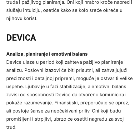
truda i pažljivog planiranja. Oni koji hrabro kroče napred i
slušaju intuiciju, osetiće kako se kolo sreće okreće u
njihovu korist.
DEVICA
Analiza, planiranje i emotivni balans
Device ulaze u period koji zahteva pažljivo planiranje i
analizu. Poslovni izazovi će biti prisutni, ali zahvaljujući
preciznosti i detaljnoj pripremi, moguće je ostvariti velike
uspehe. Ljubav je u fazi stabilizacije, a emotivni balans
zavisi od sposobnosti Device da otvoreno komunicira i
pokaže razumevanje. Finansijski, preporučuje se oprez,
ali postoje šanse za neočekivani priliv. Oni koji budu
promišljeni i strpljivi, ubrzo će osetiti nagradu za svoj
trud.