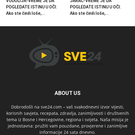
VODOLIJA-VREME JE DA
JARAC-VREME JE DA
POGLEDATE ISTINU U OČI:
POGLEDATE ISTINU U OČI:
Ako ste činili loše,...
Ako ste činili loše,...
ABOUT US
Dobrodošli na sve24.com – vaš svakodnevni izvor vijesti,
korisnih savjeta, recepata, zdravlja, zanimljivosti i društvenih
tema iz Bosne i Hercegovine, regiona i svijeta. Naša misija je
jednostavna: pružiti vam pouzdane, provjerene i zanimljive
informacije 24 sata dnevno.