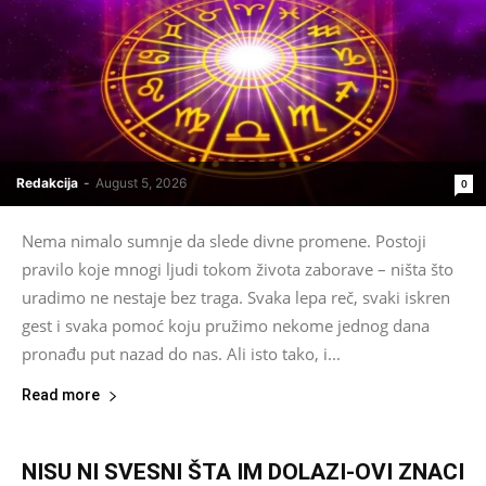
Redakcija
-
August 5, 2026
0
Nema nimalo sumnje da slede divne promene. Postoji
pravilo koje mnogi ljudi tokom života zaborave – ništa što
uradimo ne nestaje bez traga. Svaka lepa reč, svaki iskren
gest i svaka pomoć koju pružimo nekome jednog dana
pronađu put nazad do nas. Ali isto tako, i...
Read more
NISU NI SVESNI ŠTA IM DOLAZI-OVI ZNACI