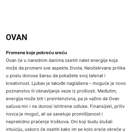
OVAN
Promene koje pokreću sreću
Ovan će u narednim danima osetiti nalet energije koja
može da promeni sve aspekte života. Neočekivane prilike
u poslu donose šansu da pokažete svoj talenat i
kreativnost. Ljubav je takođe naglašena – moguće je novo
poznanstvo ili obnavljanje veze iz prošlosti. Međutim,
energija može biti i preintenzivna, pa je važno da Ovan
sačuva mir i ne donosi ishitrene odluke. Finansijski, priliv
novca je moguć, ali se savetuje promišljenost i
neprekidno praćenje troškova. Oni koji budu slušali
intuiciju, uskoro će osetiti kako im se kolo sreće okreće u