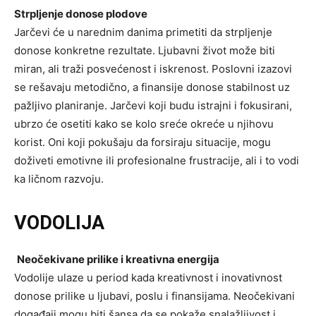
Strpljenje donose plodove
Jarčevi će u narednim danima primetiti da strpljenje
donose konkretne rezultate. Ljubavni život može biti
miran, ali traži posvećenost i iskrenost. Poslovni izazovi
se rešavaju metodično, a finansije donose stabilnost uz
pažljivo planiranje. Jarčevi koji budu istrajni i fokusirani,
ubrzo će osetiti kako se kolo sreće okreće u njihovu
korist. Oni koji pokušaju da forsiraju situacije, mogu
doživeti emotivne ili profesionalne frustracije, ali i to vodi
ka ličnom razvoju.
VODOLIJA
Neočekivane prilike i kreativna energija
Vodolije ulaze u period kada kreativnost i inovativnost
donose prilike u ljubavi, poslu i finansijama. Neočekivani
događaji mogu biti šansa da se pokaže snalažljivost i