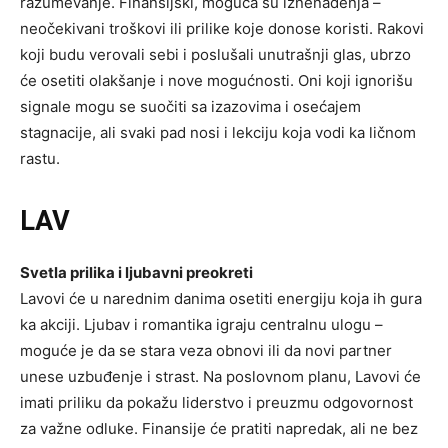
razumevanje. Finansijski, moguća su iznenađenja –
neočekivani troškovi ili prilike koje donose koristi. Rakovi
koji budu verovali sebi i poslušali unutrašnji glas, ubrzo
će osetiti olakšanje i nove mogućnosti. Oni koji ignorišu
signale mogu se suočiti sa izazovima i osećajem
stagnacije, ali svaki pad nosi i lekciju koja vodi ka ličnom
rastu.
LAV
Svetla prilika i ljubavni preokreti
Lavovi će u narednim danima osetiti energiju koja ih gura
ka akciji. Ljubav i romantika igraju centralnu ulogu –
moguće je da se stara veza obnovi ili da novi partner
unese uzbuđenje i strast. Na poslovnom planu, Lavovi će
imati priliku da pokažu liderstvo i preuzmu odgovornost
za važne odluke. Finansije će pratiti napredak, ali ne bez