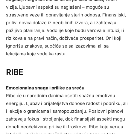
vizija. Ljubavni aspekti su naglašeni – moguće su
strastvene veze ili obnavljanje starih odnosa. Finansijski,
prilivi novca dolaze iz neobičnih izvora, ali zahtevaju
pažljivo planiranje. Vodolije koje budu verovale intuiciji i
rizikovale na pravi način, doživeće prosperitet. Oni koji
ignorišu znakove, suočiće se sa izazovima, ali sa
lekcijama koje vode ka rastu.
RIBE
Emocionalna snaga i prilike za sreću
Ribe će u narednim danima osetiti snažnu emotivnu
energiju. Ljubav i prijateljstva donose radost i podršku, ali
i lekcije o granicama i samopouzdanju. Poslovni planovi
zahtevaju fokus i strpljenje, dok finansijski aspekti mogu
doneti neočekivane prilive ili troškove. Ribe koje veruju