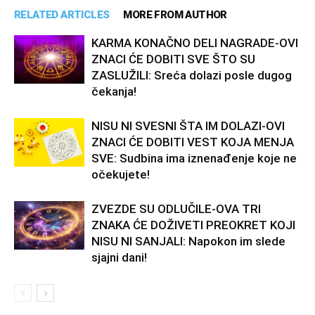
RELATED ARTICLES
MORE FROM AUTHOR
KARMA KONAČNO DELI NAGRADE-OVI
ZNACI ĆE DOBITI SVE ŠTO SU
ZASLUŽILI: Sreća dolazi posle dugog
čekanja!
NISU NI SVESNI ŠTA IM DOLAZI-OVI
ZNACI ĆE DOBITI VEST KOJA MENJA
SVE: Sudbina ima iznenađenje koje ne
očekujete!
ZVEZDE SU ODLUČILE-OVA TRI
ZNAKA ĆE DOŽIVETI PREOKRET KOJI
NISU NI SANJALI: Napokon im slede
sjajni dani!