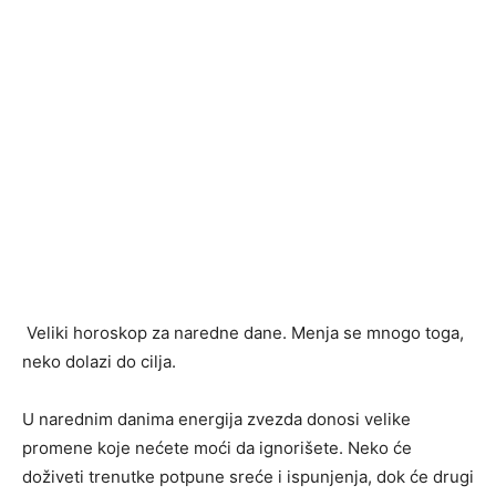
Veliki horoskop za naredne dane. Menja se mnogo toga,
neko dolazi do cilja.
U narednim danima energija zvezda donosi velike
promene koje nećete moći da ignorišete. Neko će
doživeti trenutke potpune sreće i ispunjenja, dok će drugi