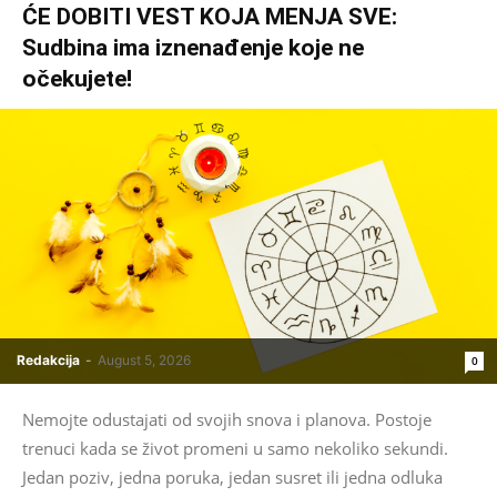
ĆE DOBITI VEST KOJA MENJA SVE:
Sudbina ima iznenađenje koje ne
očekujete!
Redakcija
-
August 5, 2026
0
Nemojte odustajati od svojih snova i planova. Postoje
trenuci kada se život promeni u samo nekoliko sekundi.
Jedan poziv, jedna poruka, jedan susret ili jedna odluka