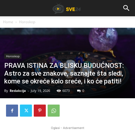
Home
Horoskop
Horoskop
PRAVA ISTINA ZA BLISKU BUDUĆNOST:
Astro za sve znakove, saznajte šta sledi,
kome se okreće kolo sreće, i ko će patiti!
By
Redakcija
-
July 19, 2026
6073
0
Oglasi - Advertisement