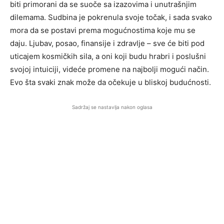
biti primorani da se suoče sa izazovima i unutrašnjim
dilemama. Sudbina je pokrenula svoje točak, i sada svako
mora da se postavi prema mogućnostima koje mu se
daju. Ljubav, posao, finansije i zdravlje – sve će biti pod
uticajem kosmičkih sila, a oni koji budu hrabri i poslušni
svojoj intuiciji, videće promene na najbolji mogući način.
Evo šta svaki znak može da očekuje u bliskoj budućnosti.
Sadržaj se nastavlja nakon oglasa