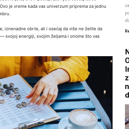
za
i. Ovo je vreme kada vas univerzum priprema za jednu
po
mbru.
do
iznenadne obrte, ali i osećaj da više ne želite da
R
— svojoj energiji, svojim željama i onome što vas
O
I
z
n
d