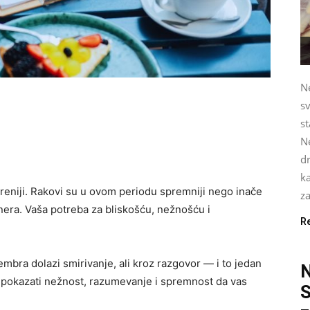
Ne
sv
st
Ne
dr
ka
kreniji. Rakovi su u ovom periodu spremniji nego inače
za
rtnera. Vaša potreba za bliskošću, nežnošću i
R
mbra dolazi smirivanje, ali kroz razgovor — i to jedan
 pokazati nežnost, razumevanje i spremnost da vas
S