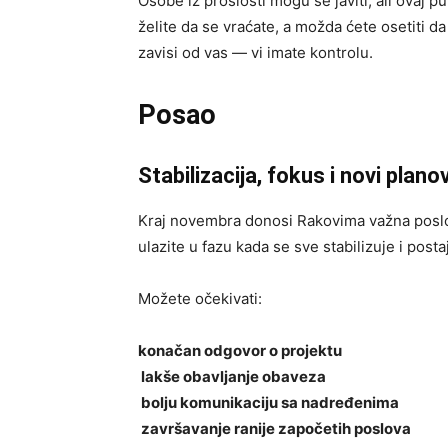
Osobe iz prošlosti mogu se javiti, ali ovaj 
želite da se vraćate, a možda ćete osetiti da
zavisi od vas — vi imate kontrolu.
Posao
Stabilizacija, fokus i novi planov
Kraj novembra donosi Rakovima važna poslo
ulazite u fazu kada se sve stabilizuje i postaj
Možete očekivati:
konačan odgovor o projektu
lakše obavljanje obaveza
bolju komunikaciju sa nadređenima
završavanje ranije započetih poslova