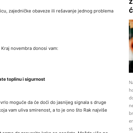
z
ć
icu, zajedničke obaveze ili rešavanje jednog problema
. Kraj novembra donosi vam:
e toplinu i sigurnost
N
h
do
vrlo moguće da će doći do jasnijeg signala s druge
n
oja vam uliva smirenost, a to je ono što Rak najviše
b
e
st