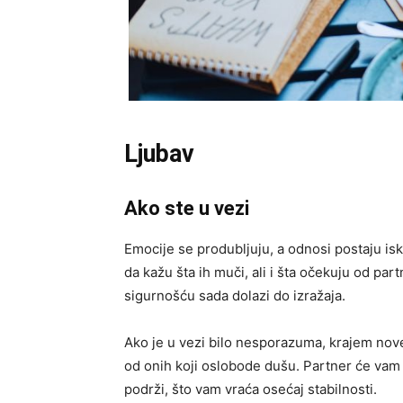
Ljubav
Ako ste u vezi
Emocije se produbljuju, a odnosi postaju is
da kažu šta ih muči, ali i šta očekuju od pa
sigurnošću sada dolazi do izražaja.
Ako je u vezi bilo nesporazuma, krajem nove
od onih koji oslobode dušu. Partner će vam
podrži, što vam vraća osećaj stabilnosti.