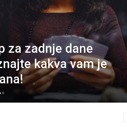
p za zadnje dane
najte kakva vam je
ana!
0