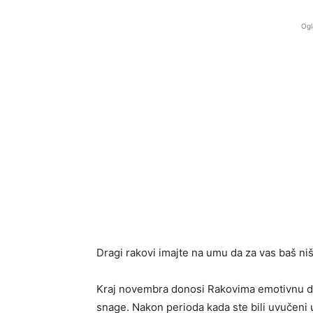
Ogl
Dragi rakovi imajte na umu da za vas baš n
Kraj novembra donosi Rakovima emotivnu du
snage. Nakon perioda kada ste bili uvučeni u