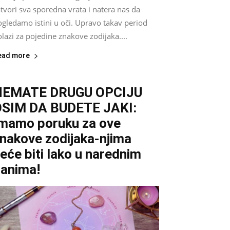
tvori sva sporedna vrata i natera nas da
gledamo istini u oči. Upravo takav period
lazi za pojedine znakove zodijaka....
ead more
NEMATE DRUGU OPCIJU
SIM DA BUDETE JAKI:
mamo poruku za ove
nakove zodijaka-njima
eće biti lako u narednim
anima!