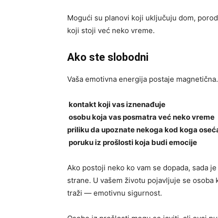
Mogući su planovi koji uključuju dom, porod
koji stoji već neko vreme.
Ako ste slobodni
Vaša emotivna energija postaje magnetična
kontakt koji vas iznenađuje
osobu koja vas posmatra već neko vreme
priliku da upoznate nekoga kod koga osećat
poruku iz prošlosti koja budi emocije
Ako postoji neko ko vam se dopada, sada je 
strane. U vašem životu pojavljuje se osoba k
traži — emotivnu sigurnost.