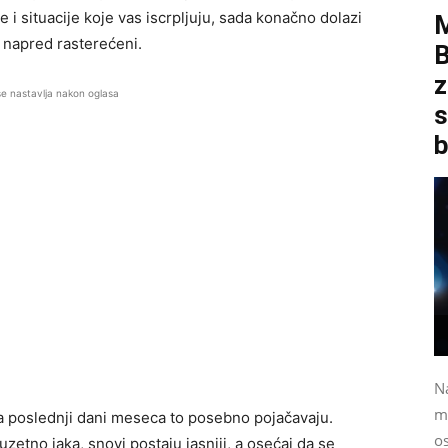
ude i situacije koje vas iscrpljuju, sada konačno dolazi
e napred rasterećeni.
B
z
se nastavlja nakon oglasa
s
b
N
m
, a poslednji dani meseca to posebno pojačavaju.
o
uzetno jaka, snovi postaju jasniji, a osećaj da se