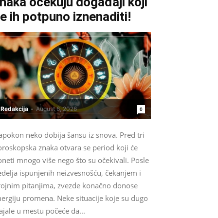
naka očekuju događaji koji
e ih potpuno iznenaditi!
Redakcija
-
August 6, 2026
0
apokon neko dobija šansu iz snova. Pred tri
oroskopska znaka otvara se period koji će
neti mnogo više nego što su očekivali. Posle
edelja ispunjenih neizvesnošću, čekanjem i
rojnim pitanjima, zvezde konačno donose
nergiju promena. Neke situacije koje su dugo
ajale u mestu počeće da...