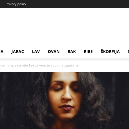
a
Privacy policy
CA
JARAC
LAV
OVAN
RAK
RIBE
ŠKORPIJA
vembra, saznajte kakva vam je sudbina zapisana!