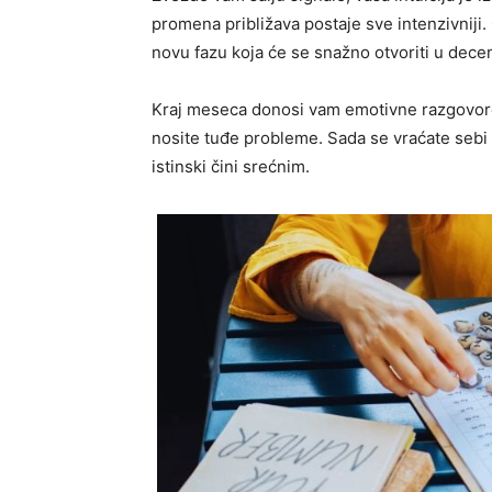
promena približava postaje sve intenzivnij
novu fazu koja će se snažno otvoriti u dece
Kraj meseca donosi vam emotivne razgovore, 
nosite tuđe probleme. Sada se vraćate sebi 
istinski čini srećnim.