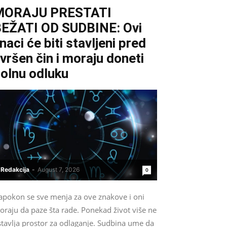
MORAJU PRESTATI
EŽATI OD SUDBINE: Ovi
naci će biti stavljeni pred
vršen čin i moraju doneti
olnu odluku
Redakcija
-
August 7, 2026
0
apokon se sve menja za ove znakove i oni
oraju da paze šta rade. Ponekad život više ne
stavlja prostor za odlaganje. Sudbina ume da