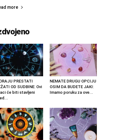
ead more
zdvojeno
ORAJU PRESTATI
NEMATE DRUGU OPCIJU
ŽATI OD SUDBINE: Ovi
OSIM DA BUDETE JAKI:
aci će biti stavljeni
Imamo poruku za ove...
ed...