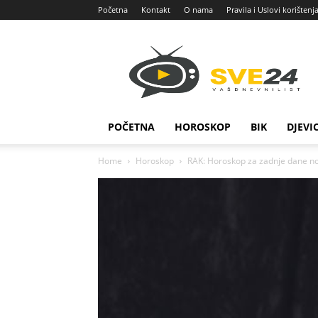
Početna
Kontakt
O nama
Pravila i Uslovi korištenj
Sve
24
POČETNA
HOROSKOP
BIK
DJEVI
Home
Horoskop
RAK: Horoskop za zadnje dane no