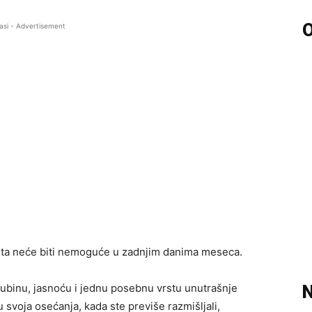
O
asi - Advertisement
išta neće biti nemoguće u zadnjim danima meseca.
binu, jasnoću i jednu posebnu vrstu unutrašnje
N
 svoja osećanja, kada ste previše razmišljali,