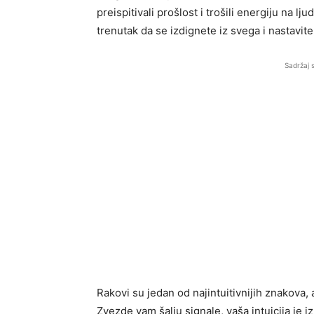
preispitivali prošlost i trošili energiju na lj
trenutak da se izdignete iz svega i nastavit
Sadržaj 
Rakovi su jedan od najintuitivnijih znakova
Zvezde vam šalju signale, vaša intuicija je iz