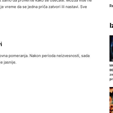
put samo da proverite kako se osećate. Možda više ne
R
 je vreme da se jedna priča zatvori ili nastavi. Sve
I
i
vna pomeranja. Nakon perioda neizvesnosti, sada
e jasnije.
M
BE
zn
pr