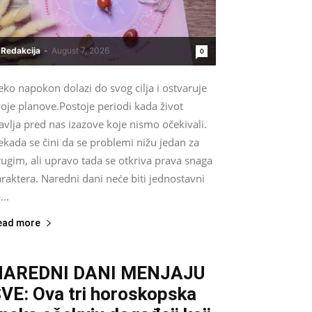
Redakcija
-
August 7, 2026
0
ko napokon dolazi do svog cilja i ostvaruje
oje planove.Postoje periodi kada život
avlja pred nas izazove koje nismo očekivali.
kada se čini da se problemi nižu jedan za
ugim, ali upravo tada se otkriva prava snaga
raktera. Naredni dani neće biti jednostavni
...
ead more
NAREDNI DANI MENJAJU
VE: Ova tri horoskopska