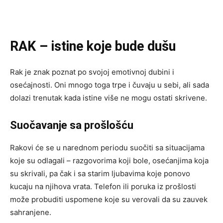
RAK – istine koje bude dušu
Rak je znak poznat po svojoj emotivnoj dubini i
osećajnosti. Oni mnogo toga trpe i čuvaju u sebi, ali sada
dolazi trenutak kada istine više ne mogu ostati skrivene.
Suočavanje sa prošlošću
Rakovi će se u narednom periodu suočiti sa situacijama
koje su odlagali – razgovorima koji bole, osećanjima koja
su skrivali, pa čak i sa starim ljubavima koje ponovo
kucaju na njihova vrata. Telefon ili poruka iz prošlosti
može probuditi uspomene koje su verovali da su zauvek
sahranjene.