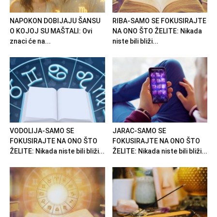
NAPOKON DOBIJAJU ŠANSU
RIBA-SAMO SE FOKUSIRAJTE
O KOJOJ SU MAŠTALI: Ovi
NA ONO ŠTO ŽELITE: Nikada
znaci će na...
niste bili bliži...
VODOLIJA-SAMO SE
JARAC-SAMO SE
FOKUSIRAJTE NA ONO ŠTO
FOKUSIRAJTE NA ONO ŠTO
ŽELITE: Nikada niste bili bliži...
ŽELITE: Nikada niste bili bliži...