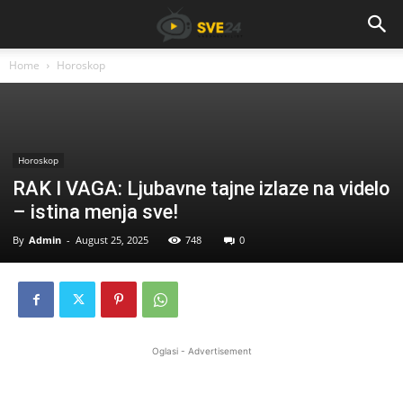
Home
Horoskop
Horoskop
RAK I VAGA: Ljubavne tajne izlaze na videlo
– istina menja sve!
By
Admin
-
August 25, 2025
748
0
Oglasi - Advertisement