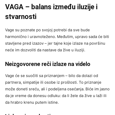
VAGA – balans između iluzije i
stvarnosti
Vage su poznate po svojoj potrebi da sve bude
harmonično i uravnoteženo. Međutim, upravo sada će biti
stavljene pred izazov – jer tajne koje izlaze na površinu
neće im dozvoliti da nastave da žive u iluziji.
Neizgovorene reči izlaze na videlo
Vage će se suočiti sa priznanjem – bilo da dolazi od
partnera, simpatije ili osobe iz prošlosti. To priznanje
može doneti sreću, ali i podeljena osećanja. Biće im jasno
da je vreme da donesu odluku: da li žele da žive u laži ili
da hrabro krenu putem istine.