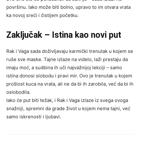
površinu. Iako može biti bolno, upravo to im otvara vrata
ka novoj sreći i čistijem početku.
Zaključak – Istina kao novi put
Rak i Vaga sada doživljavaju karmički trenutak u kojem se
ruše sve maske. Tajne izlaze na videlo, laži prestaju da
imaju moć, a sudbina ih uči najvažnijoj lekciji – samo
istina donosi slobodu i pravi mir. Ovo je trenutak u kojem
prošlost kuca na vrata, ali ne da bi ih zarobila, već da bi ih
oslobodila.
Iako će put biti težak, i Rak i Vaga izlaze iz svega ovoga
snažniji, spremni da grade život u kojem nema tajni, već
samo iskrenosti i ljubavi.