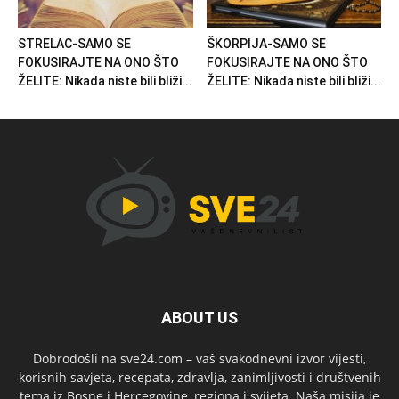
STRELAC-SAMO SE
ŠKORPIJA-SAMO SE
FOKUSIRAJTE NA ONO ŠTO
FOKUSIRAJTE NA ONO ŠTO
ŽELITE: Nikada niste bili bliži...
ŽELITE: Nikada niste bili bliži...
ABOUT US
Dobrodošli na sve24.com – vaš svakodnevni izvor vijesti,
korisnih savjeta, recepata, zdravlja, zanimljivosti i društvenih
tema iz Bosne i Hercegovine, regiona i svijeta. Naša misija je