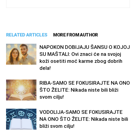
RELATED ARTICLES
MORE FROM AUTHOR
NAPOKON DOBIJAJU ŠANSU O KOJOJ
SU MAŠTALI: Ovi znaci će na svojoj
koži osetiti moć karme zbog dobrih
dela!
RIBA-SAMO SE FOKUSIRAJTE NA ONO
ŠTO ŽELITE: Nikada niste bili bliži
svom cilju!
VODOLIJA-SAMO SE FOKUSIRAJTE
NA ONO ŠTO ŽELITE: Nikada niste bili
bliži svom cilju!