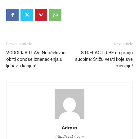
Previous article
Next article
VODOLIJA I LAV: Neočekivani
STRELAC I RIBE na pragu
obrti donose iznenađenja u
sudbine: Stižu vesti koje sve
ljubavi i karijeri!
menjaju!
Admin
http://sve24.com