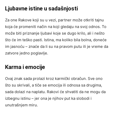
Ljubavne istine u sadašnjosti
Za one Rakove koji su u vezi, partner može otkriti tajnu
koja će promeniti način na koji gledaju na svoj odnos. To
može biti priznanje ljubavi koje se dugo krilo, ali i nešto
što će im teško pasti. Istina, ma koliko bila bolna, doneće
im jasnoću – znaće da li su na pravom putu ili je vreme da
zatvore jedno poglavlje.
Karma i emocije
Ovaj znak sada prolazi kroz karmički obračun. Sve ono
što su skrivali, a tiče se emocija ili odnosa sa drugima,
sada dolazi na naplatu. Rakovi će shvatiti da ne mogu da
izbegnu istinu – jer ona je njihov put ka slobodi i
unutrašnjem miru.