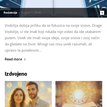
Redakcija
-
August 7, 2026
0
Vodolija dobija priliku da se fokusira na svoje snove. Drage
Vodolije, vi ste znak koji nikada nije voleo da ide utabanim
putem. Uvek ste imali svoje ideje, svoje snove i svoj način
da gledate na život. Mnogi vas nisu uvek razumeli, ali
upravo ta posebnost...
Read more
Izdvojeno