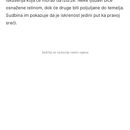
iskušenja koja će morati da izdrže. Neke ljubavi biće
osnažene istinom, dok će druge biti poljuljane do temelja.
Sudbina im pokazuje da je iskrenost jedini put ka pravoj
sreći.
Sadržaj se nastavlja nakon oglasa