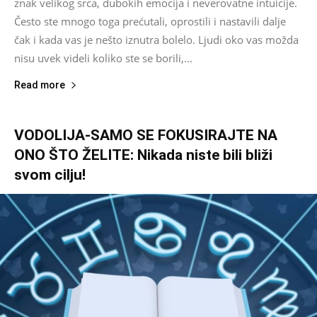
znak velikog srca, dubokih emocija i neverovatne intuicije.
Često ste mnogo toga prećutali, oprostili i nastavili dalje
čak i kada vas je nešto iznutra bolelo. Ljudi oko vas možda
nisu uvek videli koliko ste se borili,...
Read more
VODOLIJA-SAMO SE FOKUSIRAJTE NA
ONO ŠTO ŽELITE: Nikada niste bili bliži
svom cilju!