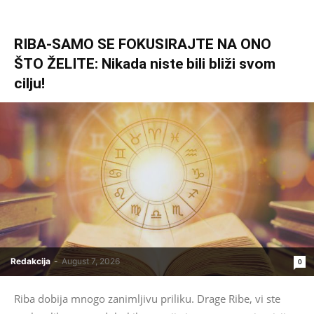
RIBA-SAMO SE FOKUSIRAJTE NA ONO
ŠTO ŽELITE: Nikada niste bili bliži svom
cilju!
Redakcija
-
August 7, 2026
0
Riba dobija mnogo zanimljivu priliku. Drage Ribe, vi ste