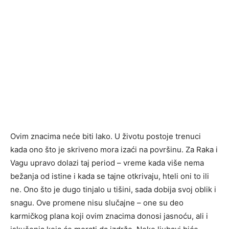
Ovim znacima neće biti lako. U životu postoje trenuci
kada ono što je skriveno mora izaći na površinu. Za Raka i
Vagu upravo dolazi taj period – vreme kada više nema
bežanja od istine i kada se tajne otkrivaju, hteli oni to ili
ne. Ono što je dugo tinjalo u tišini, sada dobija svoj oblik i
snagu. Ove promene nisu slučajne – one su deo
karmičkog plana koji ovim znacima donosi jasnoću, ali i