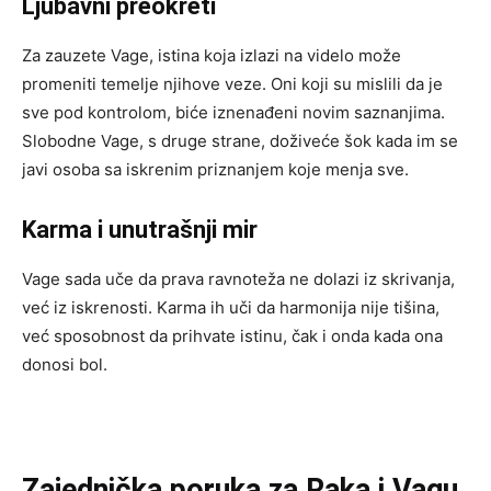
Ljubavni preokreti
Za zauzete Vage, istina koja izlazi na videlo može
promeniti temelje njihove veze. Oni koji su mislili da je
sve pod kontrolom, biće iznenađeni novim saznanjima.
Slobodne Vage, s druge strane, doživeće šok kada im se
javi osoba sa iskrenim priznanjem koje menja sve.
Karma i unutrašnji mir
Vage sada uče da prava ravnoteža ne dolazi iz skrivanja,
već iz iskrenosti. Karma ih uči da harmonija nije tišina,
već sposobnost da prihvate istinu, čak i onda kada ona
donosi bol.
Zajednička poruka za Raka i Vagu