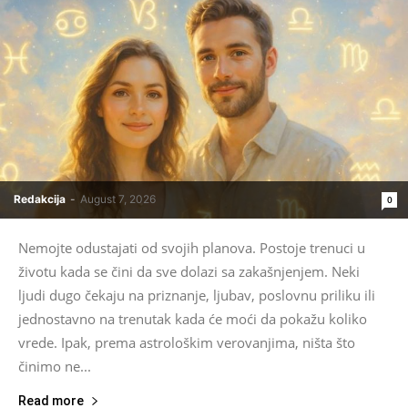
Redakcija
-
August 7, 2026
0
Nemojte odustajati od svojih planova. Postoje trenuci u
životu kada se čini da sve dolazi sa zakašnjenjem. Neki
ljudi dugo čekaju na priznanje, ljubav, poslovnu priliku ili
jednostavno na trenutak kada će moći da pokažu koliko
vrede. Ipak, prema astrološkim verovanjima, ništa što
činimo ne...
Read more