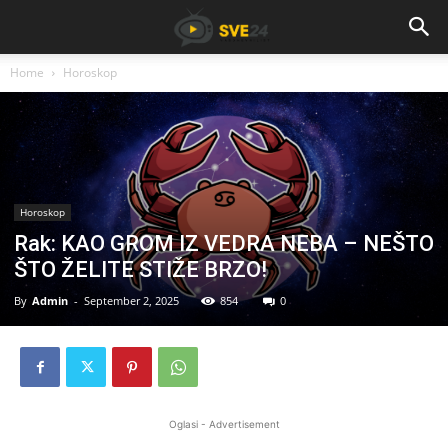
Home
Horoskop
Horoskop
Rak: KAO GROM IZ VEDRA NEBA – NEŠTO
ŠTO ŽELITE STIŽE BRZO!
By
Admin
-
September 2, 2025
854
0
Oglasi - Advertisement