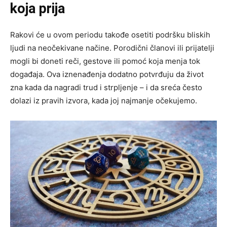
koja prija
Rakovi će u ovom periodu takođe osetiti podršku bliskih
ljudi na neočekivane načine. Porodični članovi ili prijatelji
mogli bi doneti reči, gestove ili pomoć koja menja tok
događaja. Ova iznenađenja dodatno potvrđuju da život
zna kada da nagradi trud i strpljenje – i da sreća često
dolazi iz pravih izvora, kada joj najmanje očekujemo.