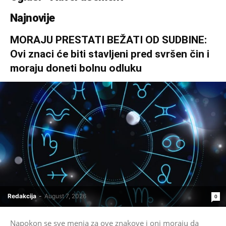
Najnovije
MORAJU PRESTATI BEŽATI OD SUDBINE:
Ovi znaci će biti stavljeni pred svršen čin i
moraju doneti bolnu odluku
Redakcija
-
August 7, 2026
0
Napokon se sve menja za ove znakove i oni moraju da