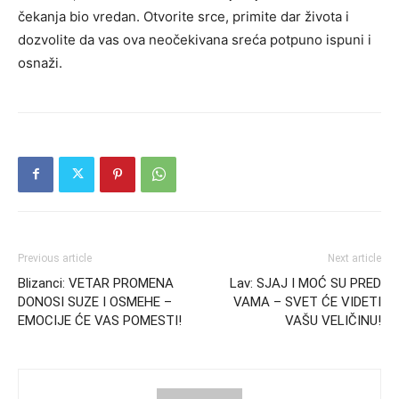
čekanja bio vredan. Otvorite srce, primite dar života i
dozvolite da vas ova neočekivana sreća potpuno ispuni i
osnaži.
Previous article
Next article
Blizanci: VETAR PROMENA
Lav: SJAJ I MOĆ SU PRED
DONOSI SUZE I OSMEHE –
VAMA – SVET ĆE VIDETI
EMOCIJE ĆE VAS POMESTI!
VAŠU VELIČINU!