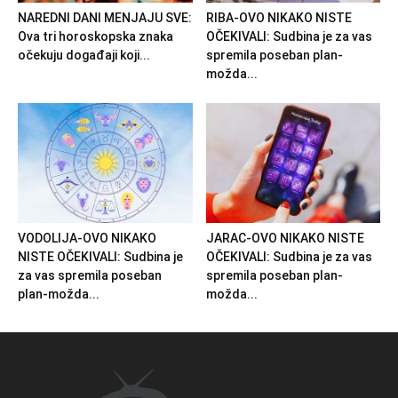
NAREDNI DANI MENJAJU SVE:
RIBA-OVO NIKAKO NISTE
Ova tri horoskopska znaka
OČEKIVALI: Sudbina je za vas
očekuju događaji koji...
spremila poseban plan-
možda...
VODOLIJA-OVO NIKAKO
JARAC-OVO NIKAKO NISTE
NISTE OČEKIVALI: Sudbina je
OČEKIVALI: Sudbina je za vas
za vas spremila poseban
spremila poseban plan-
plan-možda...
možda...