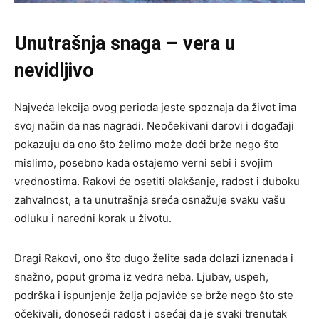
Unutrašnja snaga – vera u
nevidljivo
Najveća lekcija ovog perioda jeste spoznaja da život ima
svoj način da nas nagradi. Neočekivani darovi i događaji
pokazuju da ono što želimo može doći brže nego što
mislimo, posebno kada ostajemo verni sebi i svojim
vrednostima. Rakovi će osetiti olakšanje, radost i duboku
zahvalnost, a ta unutrašnja sreća osnažuje svaku vašu
odluku i naredni korak u životu.
Dragi Rakovi, ono što dugo želite sada dolazi iznenada i
snažno, poput groma iz vedra neba. Ljubav, uspeh,
podrška i ispunjenje želja pojaviće se brže nego što ste
očekivali, donoseći radost i osećaj da je svaki trenutak