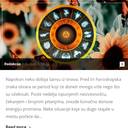
Redakcija
-
August 6, 2026
0
Napokon neko dobija šansu iz snova. Pred tri horoskopska
znaka otvara se period koji će doneti mnogo više nego što
su očekivali. Posle nedelja ispunjenih neizvesnošću,
čekanjem i brojnim pitanjima, zvezde konačno donose
energiju promena. Neke situacije koje su dugo stajale u
mestu počeće da...
Read more