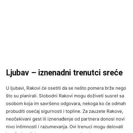
Ljubav – iznenadni trenutci sreće
U ljubavi, Rakovi će osetiti da se nešto pomera brže nego
što su planirali. Slobodni Rakovi mogu doživeti susret sa
osobom koja im savršeno odgovara, nekoga ko će odmah
probuditi osećaj sigurnosti i topline. Za zauzete Rakove,
neočekivani gest ili iznenađenje od partnera donosi novi
nivo intimnosti i razumevanja. Ovi trenuci mogu delovati