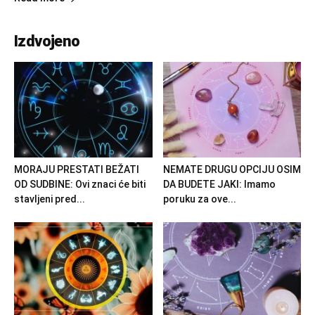
Izdvojeno
MORAJU PRESTATI BEŽATI
NEMATE DRUGU OPCIJU OSIM
OD SUDBINE: Ovi znaci će biti
DA BUDETE JAKI: Imamo
stavljeni pred...
poruku za ove...