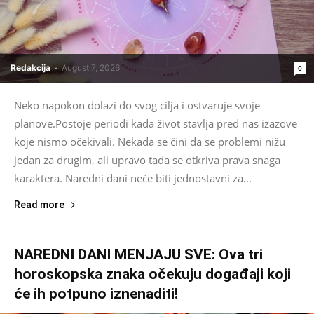
Redakcija
-
August 7, 2026
0
Neko napokon dolazi do svog cilja i ostvaruje svoje
planove.Postoje periodi kada život stavlja pred nas izazove
koje nismo očekivali. Nekada se čini da se problemi nižu
jedan za drugim, ali upravo tada se otkriva prava snaga
karaktera. Naredni dani neće biti jednostavni za...
Read more
NAREDNI DANI MENJAJU SVE: Ova tri
horoskopska znaka očekuju događaji koji
će ih potpuno iznenaditi!