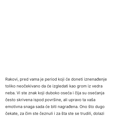
Rakovi, pred vama je period koji će doneti iznenađenje
toliko neočekivano da će izgledati kao grom iz vedra
neba. Vi ste znak koji duboko oseća i čija su osećanja
često skrivena ispod površine, ali upravo ta vaša
emotivna snaga sada će biti nagrađena. Ono što dugo
čekate, za čim ste čeznuli i za šta ste se trudili, dolazi