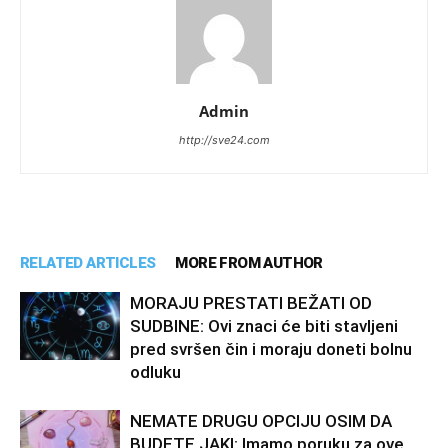
Admin
http://sve24.com
RELATED ARTICLES
MORE FROM AUTHOR
MORAJU PRESTATI BEŽATI OD
SUDBINE: Ovi znaci će biti stavljeni
pred svršen čin i moraju doneti bolnu
odluku
NEMATE DRUGU OPCIJU OSIM DA
BUDETE JAKI: Imamo poruku za ove