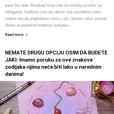
paze šta rade. Ponekad život više ne ostavlja prostor za
odlaganje. Sudbina ume da zatvori sva sporedna vrata i
natera nas da pogledamo istini u oči. Upravo takav period
dolazi za pojedine znakove zodijaka....
Read more
NEMATE DRUGU OPCIJU OSIM DA BUDETE
JAKI: Imamo poruku za ove znakove
zodijaka-njima neće biti lako u narednim
danima!