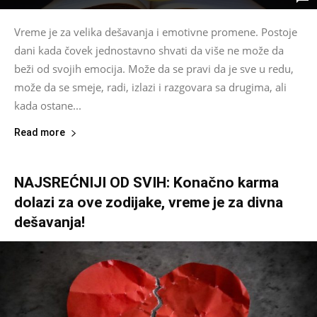
Vreme je za velika dešavanja i emotivne promene. Postoje
dani kada čovek jednostavno shvati da više ne može da
beži od svojih emocija. Može da se pravi da je sve u redu,
može da se smeje, radi, izlazi i razgovara sa drugima, ali
kada ostane...
Read more
NAJSREĆNIJI OD SVIH: Konačno karma
dolazi za ove zodijake, vreme je za divna
dešavanja!