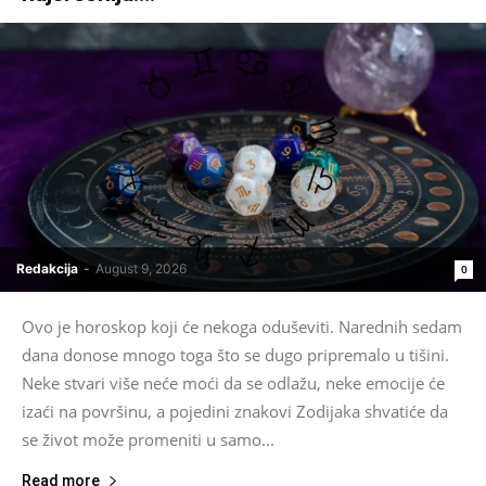
Redakcija
-
August 9, 2026
0
Ovo je horoskop koji će nekoga oduševiti. Narednih sedam
dana donose mnogo toga što se dugo pripremalo u tišini.
Neke stvari više neće moći da se odlažu, neke emocije će
izaći na površinu, a pojedini znakovi Zodijaka shvatiće da
se život može promeniti u samo...
Read more