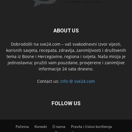
ABOUT US
Dobrodošli na sve24.com – vaš svakodnevni izvor vijesti,
korisnih savjeta, recepata, zdravlja, zanimljivosti i društvenih
tema iz Bosne i Hercegovine, regiona i svijeta. Naša misija je
jednostavna: pružiti vam pouzdane, provjerene i zanimljive
informacije 24 sata dnevno.
Contact us:
info @ sve24.com
FOLLOW US
Početna
Kontakt
O nama
Pravila i Uslovi korištenja