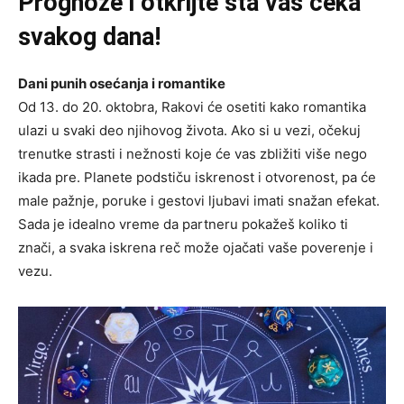
Prognoze
i otkrijte šta vas čeka
svakog dana!
Dani punih osećanja i romantike
Od 13. do 20. oktobra, Rakovi će osetiti kako romantika
ulazi u svaki deo njihovog života. Ako si u vezi, očekuj
trenutke strasti i nežnosti koje će vas zbližiti više nego
ikada pre. Planete podstiču iskrenost i otvorenost, pa će
male pažnje, poruke i gestovi ljubavi imati snažan efekat.
Sada je idealno vreme da partneru pokažeš koliko ti
znači, a svaka iskrena reč može ojačati vaše poverenje i
vezu.