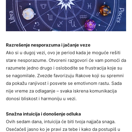
Razrešenje nesporazuma i jačanje veze
Ako si u dugoj vezi, ovo je period kada je moguće rešiti
stare nesporazume. Otvoreni razgovori će vam pomoći da
razumete jedno drugo i oslobodite se frustracija koje su
se nagomilale. Zvezde favorizuju Rakove koji su spremni
da pokažu ranjivost i posvete se emotivnom rastu. Sada
nije vreme za odlaganje – svaka iskrena komunikacija
donosi bliskost i harmoniju u vezi.
Snažna intuicija i donošenje odluka
Ovih sedam dana, intuicija će biti tvoja najjača snaga.
Osećaćeš jasno ko je pravi za tebe i kako da postupiš u