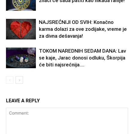
znaci će sada patiti kao nikada ranije!
NAJSREĆNIJI OD SVIH: Konačno
karma dolazi za ove zodijake, vreme je
za divna dešavanja!
TOKOM NAREDNIH SEDAM DANA: Lav
se kaje, Jarac donosi odluku, Škorpija
će biti najsrećnija….
LEAVE A REPLY