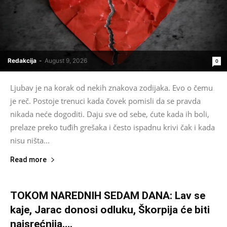
Redakcija
-
August 9, 2026
0
Ljubav je na korak od nekih znakova zodijaka. Evo o čemu
je reč. Postoje trenuci kada čovek pomisli da se pravda
nikada neće dogoditi. Daju sve od sebe, ćute kada ih boli,
prelaze preko tuđih grešaka i često ispadnu krivi čak i kada
nisu ništa...
Read more
TOKOM NAREDNIH SEDAM DANA: Lav se
kaje, Jarac donosi odluku, Škorpija će biti
najsrećnija….