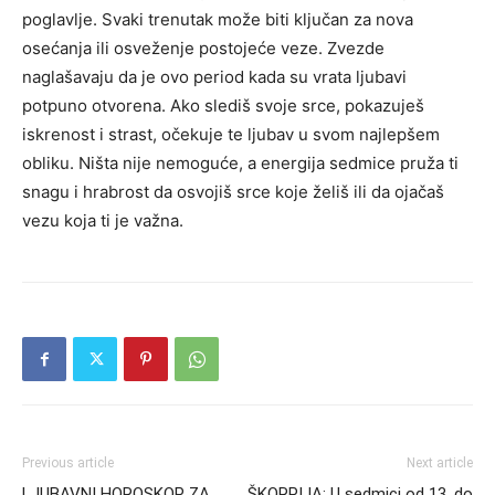
poglavlje. Svaki trenutak može biti ključan za nova
osećanja ili osveženje postojeće veze. Zvezde
naglašavaju da je ovo period kada su vrata ljubavi
potpuno otvorena. Ako slediš svoje srce, pokazuješ
iskrenost i strast, očekuje te ljubav u svom najlepšem
obliku. Ništa nije nemoguće, a energija sedmice pruža ti
snagu i hrabrost da osvojiš srce koje želiš ili da ojačaš
vezu koja ti je važna.
Previous article
Next article
LJUBAVNI HOROSKOP ZA
ŠKORPIJA: U sedmici od 13. do