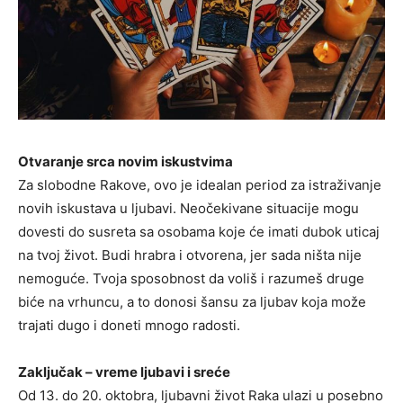
Otvaranje srca novim iskustvima
Za slobodne Rakove, ovo je idealan period za istraživanje
novih iskustava u ljubavi. Neočekivane situacije mogu
dovesti do susreta sa osobama koje će imati dubok uticaj
na tvoj život. Budi hrabra i otvorena, jer sada ništa nije
nemoguće. Tvoja sposobnost da voliš i razumeš druge
biće na vrhuncu, a to donosi šansu za ljubav koja može
trajati dugo i doneti mnogo radosti.
Zaključak – vreme ljubavi i sreće
Od 13. do 20. oktobra, ljubavni život Raka ulazi u posebno