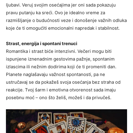
ljubavi. Veruj svojim osećajima jer oni sada pokazuju
pravu putanju ka sreći. Ovo je idealno vreme za
razmišljanje o budućnosti veze i donošenje važnih odluka
koje će ti omogućiti emocionalni napredak i stabilnost.
Strast, energija i spontani trenuci
Romantika i strast biće intenzivni. Večeri mogu biti
ispunjene iznenadnim gestovima pažnje, spontanim
izlascima ili nežnim dodirima koji će ti promeniti dan.
Planete naglašavaju važnost spontanosti, pa ne
ustručavaj se da pokažeš svoja osećanja bez straha od
reakcije. Tvoj šarm i emotivna otvorenost sada imaju
posebnu moć – ono što želiš, možeš i da privučeš.