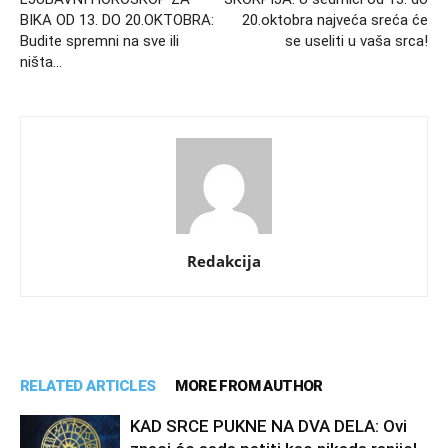
BIKA OD 13. DO 20.OKTOBRA:
20.oktobra najveća sreća će
Budite spremni na sve ili
se useliti u vaša srca!
ništa…
Redakcija
RELATED ARTICLES
MORE FROM AUTHOR
KAD SRCE PUKNE NA DVA DELA: Ovi