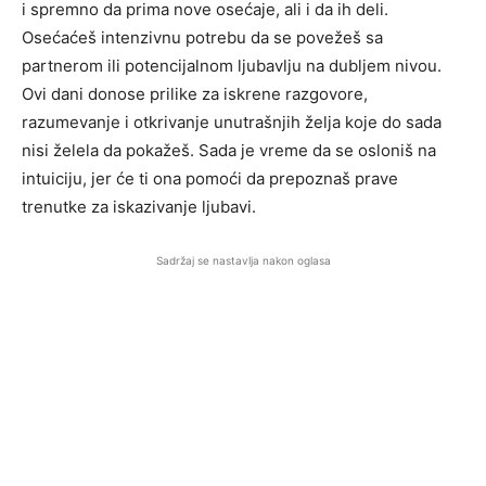
i spremno da prima nove osećaje, ali i da ih deli.
Osećaćeš intenzivnu potrebu da se povežeš sa
partnerom ili potencijalnom ljubavlju na dubljem nivou.
Ovi dani donose prilike za iskrene razgovore,
razumevanje i otkrivanje unutrašnjih želja koje do sada
nisi želela da pokažeš. Sada je vreme da se osloniš na
intuiciju, jer će ti ona pomoći da prepoznaš prave
trenutke za iskazivanje ljubavi.
Sadržaj se nastavlja nakon oglasa