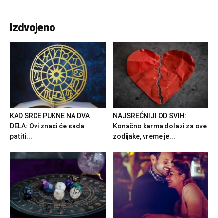
Izdvojeno
KAD SRCE PUKNE NA DVA
NAJSREĆNIJI OD SVIH:
DELA: Ovi znaci će sada
Konačno karma dolazi za ove
patiti...
zodijake, vreme je...