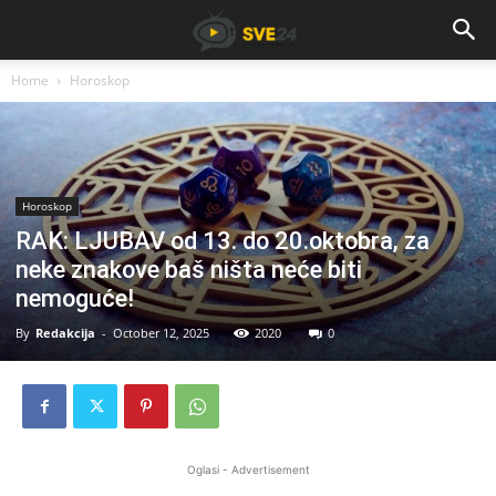
Home
Horoskop
Horoskop
RAK: LJUBAV od 13. do 20.oktobra, za
neke znakove baš ništa neće biti
nemoguće!
By
Redakcija
-
October 12, 2025
2020
0
Oglasi - Advertisement