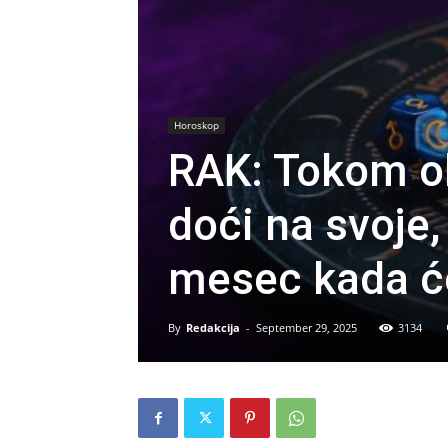
Horoskop
RAK: Tokom o
doći na svoje,
mesec kada će
By
Redakcija
-
September 29, 2025
3134