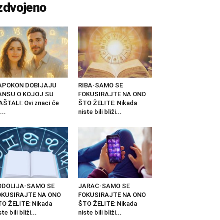
zdvojeno
APOKON DOBIJAJU
RIBA-SAMO SE
ANSU O KOJOJ SU
FOKUSIRAJTE NA ONO
ŠTALI: Ovi znaci će
ŠTO ŽELITE: Nikada
...
niste bili bliži...
ODOLIJA-SAMO SE
JARAC-SAMO SE
OKUSIRAJTE NA ONO
FOKUSIRAJTE NA ONO
O ŽELITE: Nikada
ŠTO ŽELITE: Nikada
ste bili bliži...
niste bili bliži...