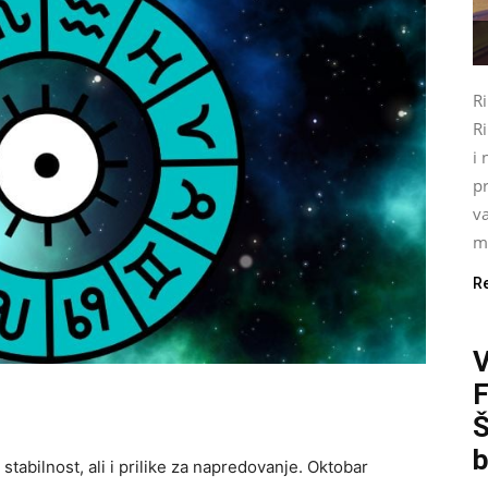
R
Ri
i 
pr
va
mo
R
Š
b
abilnost, ali i prilike za napredovanje. Oktobar