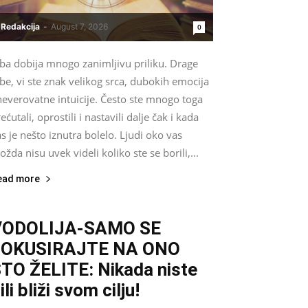
Redakcija
-
August 7, 2026
0
iba dobija mnogo zanimljivu priliku. Drage
be, vi ste znak velikog srca, dubokih emocija
neverovatne intuicije. Često ste mnogo toga
ećutali, oprostili i nastavili dalje čak i kada
s je nešto iznutra bolelo. Ljudi oko vas
žda nisu uvek videli koliko ste se borili,...
ead more
VODOLIJA-SAMO SE
FOKUSIRAJTE NA ONO
TO ŽELITE: Nikada niste
ili bliži svom cilju!