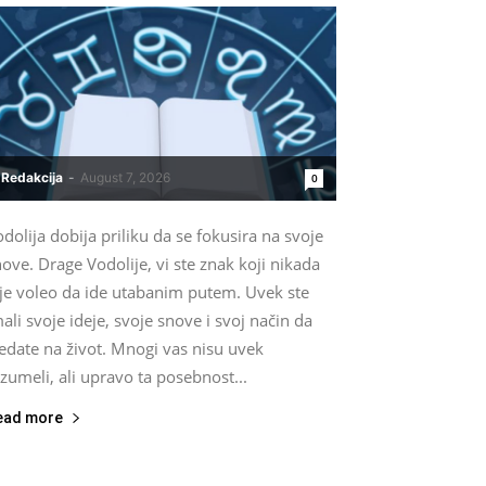
Redakcija
-
August 7, 2026
0
dolija dobija priliku da se fokusira na svoje
ove. Drage Vodolije, vi ste znak koji nikada
ije voleo da ide utabanim putem. Uvek ste
ali svoje ideje, svoje snove i svoj način da
edate na život. Mnogi vas nisu uvek
zumeli, ali upravo ta posebnost...
ead more