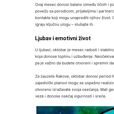
Ovaj mesec donosi balans između ličnih i po
povežu sa porodicom, prijateljima i partnero
kontakte koji mogu unaprediti njihov život. 
igraju ključnu ulogu – slušajte ih.
Ljubav i emotivni život
U ljubavi, oktobar je mesec radosti i stabi
koja donose toplinu i uzbuđenje. Neočekivani 
pa je važno da budete otvoreni i spremni da 
Za zauzete Rakove, oktobar donosi period ha
zajednički planovi mogu se uspešno realizova
otvoreno izražavate svoja osećanja. Mali ge
veze i donose osećaj sigurnosti i sreće.