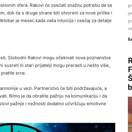
slovnih sfera. Rakovi će osećati snažnu potrebu da se
pr
m, dok će s druge strane biti otvoreni za nove prilike i
j
Oktobar je mesec kada vaša intuicija i osećaj za detalje
p
ve
R
lnosti. Slobodni Rakovi mogu očekivati nova poznanstva
susreti ili stari prijatelji mogu prerasti u nešto više,
pratite srce.
Š
b
rmonije u vezi. Partnerstvo će biti podržavajuće, a
ti. Bitno je da obratite pažnju na komunikaciju i da
stovi pažnje i nežnosti dodatno učvršćuju emotivne