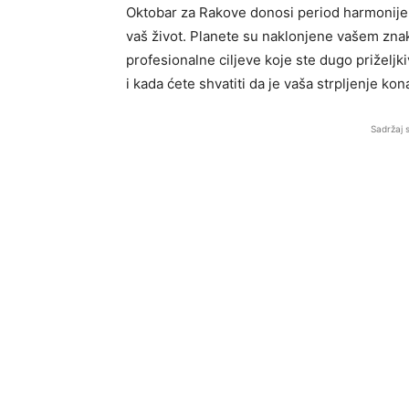
Oktobar za Rakove donosi period harmonije, 
vaš život. Planete su naklonjene vašem znaku,
profesionalne ciljeve koje ste dugo priželjki
i kada ćete shvatiti da je vaša strpljenje k
Sadržaj 