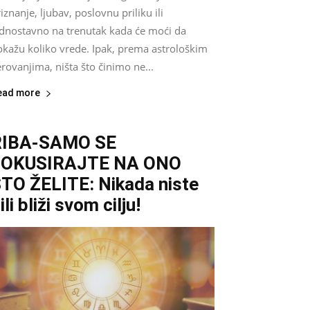
iznanje, ljubav, poslovnu priliku ili
ednostavno na trenutak kada će moći da
okažu koliko vrede. Ipak, prema astrološkim
rovanjima, ništa što činimo ne...
ead more
RIBA-SAMO SE
FOKUSIRAJTE NA ONO
TO ŽELITE: Nikada niste
ili bliži svom cilju!