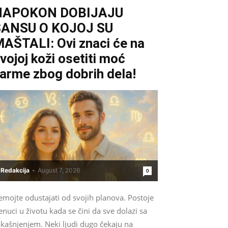
NAPOKON DOBIJAJU
ŠANSU O KOJOJ SU
AŠTALI: Ovi znaci će na
vojoj koži osetiti moć
arme zbog dobrih dela!
Redakcija
-
August 7, 2026
0
emojte odustajati od svojih planova. Postoje
enuci u životu kada se čini da sve dolazi sa
akašnjenjem. Neki ljudi dugo čekaju na