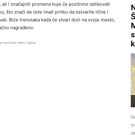
ali i značajnih promena koje će pozitivno oblikovati
 što znači da ćete imati priliku da ostvarite lične i
vali. Biće trenutaka kada će stvari doći na svoje mesto,
M
onačno nagrađeno.
s
k
se nastavlja nakon oglasa
N
tr
z