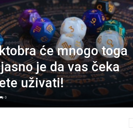
ktobra će mnogo toga
 jasno je da vas čeka
te uživati!
0