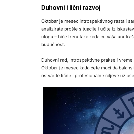
Duhovni i lični razvoj
Oktobar je mesec introspektivnog rasta i s
analizirate prošle situacije i učite iz iskusta
ulogu – biće trenutaka kada će vaša unutraš
budućnost.
Duhovni rad, introspektivne prakse i vreme 
Oktobar je mesec kada ćete moći da balansi
ostvarite lične i profesionalne ciljeve uz os