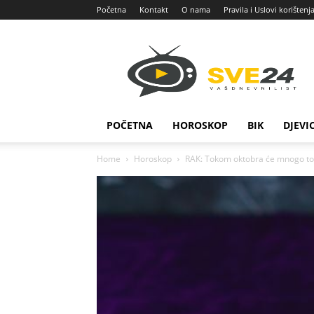
Početna
Kontakt
O nama
Pravila i Uslovi korištenj
Sve
24
POČETNA
HOROSKOP
BIK
DJEVI
Home
Horoskop
RAK: Tokom oktobra će mnogo toga