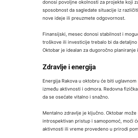
donosi povoljne okolnosti za projekte koji z
sposobnost da sagledate situacije iz različi
nove ideje ili preuzmete odgovornost.
Finansijski, mesec donosi stabilnost i moguć
troškove ili investicije trebalo bi da detaljn
Oktobar je idealan za dugoročno planiranje 
Zdravlje i energija
Energija Rakova u oktobru će biti uglavnom s
između aktivnosti i odmora. Redovna fizička 
da se osećate vitalno i snažno.
Mentalno zdravlje je ključno. Oktobar može do
introspektivan pristup i samopomoć, moći ćet
aktivnosti ili vreme provedeno u prirodi pom