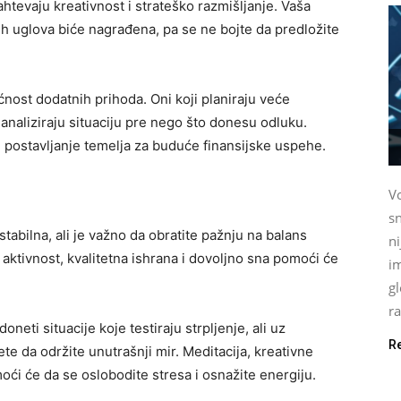
ahtevaju kreativnost i strateško razmišljanje. Vaša
tih uglova biće nagrađena, pa se ne bojte da predložite
nost dodatnih prihoda. Oni koji planiraju veće
o analiziraju situaciju pre nego što donesu odluku.
i postavljanje temelja za buduće finansijske uspehe.
Vo
sn
tabilna, ali je važno da obratite pažnju na balans
n
aktivnost, kvalitetna ishrana i dovoljno sna pomoći će
im
gl
ra
neti situacije koje testiraju strpljenje, ali uz
R
e da održite unutrašnji mir. Meditacija, kreativne
oći će da se oslobodite stresa i osnažite energiju.