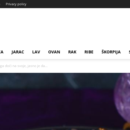
a
Privacy policy
CA
JARAC
LAV
OVAN
RAK
RIBE
ŠKORPIJA
 doći na svoje, jasno je da...