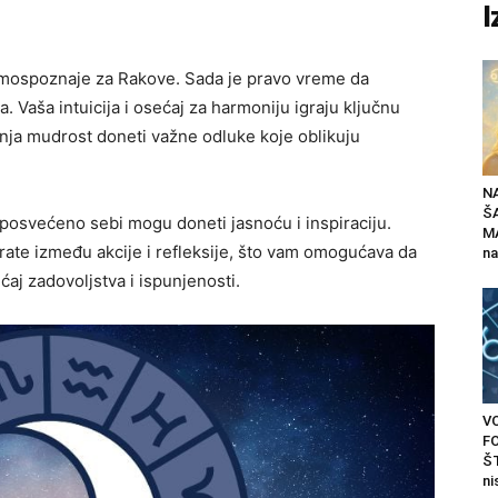
I
amospoznaje za Rakove. Sada je pravo vreme da
va. Vaša intuicija i osećaj za harmoniju igraju ključnu
nja mudrost doneti važne odluke koje oblikuju
N
Š
posvećeno sebi mogu doneti jasnoću i inspiraciju.
MA
rate između akcije i refleksije, što vam omogućava da
na
ećaj zadovoljstva i ispunjenosti.
V
F
ŠT
ni