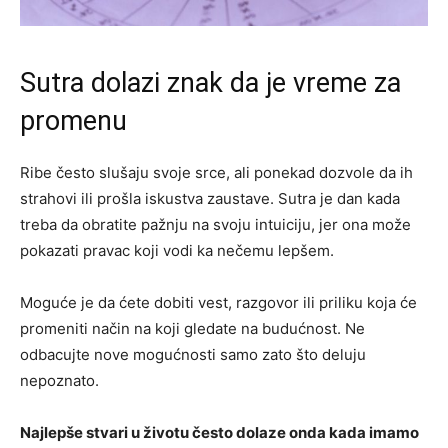
Sutra dolazi znak da je vreme za
promenu
Ribe često slušaju svoje srce, ali ponekad dozvole da ih
strahovi ili prošla iskustva zaustave. Sutra je dan kada
treba da obratite pažnju na svoju intuiciju, jer ona može
pokazati pravac koji vodi ka nečemu lepšem.
Moguće je da ćete dobiti vest, razgovor ili priliku koja će
promeniti način na koji gledate na budućnost. Ne
odbacujte nove mogućnosti samo zato što deluju
nepoznato.
Najlepše stvari u životu često dolaze onda kada imamo