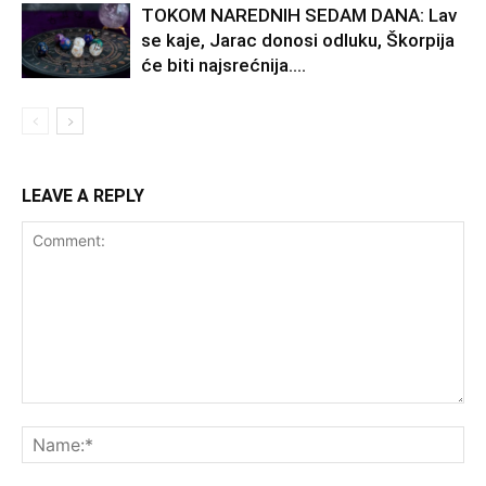
TOKOM NAREDNIH SEDAM DANA: Lav
se kaje, Jarac donosi odluku, Škorpija
će biti najsrećnija….
LEAVE A REPLY