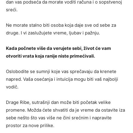
dan vas podseća da morate voditi računa i o sopstvenoj
sreći.
Ne morate stalno biti osoba koja daje sve od sebe za
druge. I vi zaslužujete vreme, ljubav i pažnju.
Kada počnete više da verujete sebi, život će vam
otvoriti vrata koja ranije niste primećivali.
Oslobodite se sumnji koje vas sprečavaju da krenete
napred. Vaša osećanja i intuicija mogu biti vaš najbolji
vodič.
Drage Ribe, sutrašnji dan može biti početak velike
promene. Možda ćete shvatiti da je vreme da ostavite iza
sebe nešto što vas više ne čini srećnim i napravite
prostor za nove prilike.