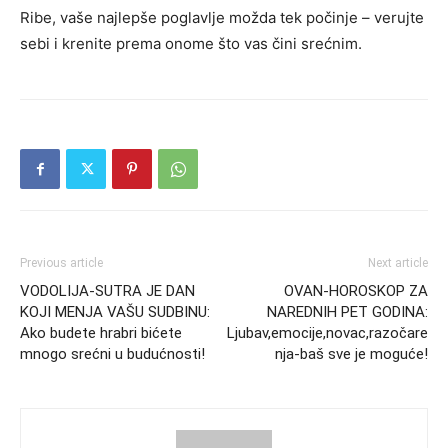
Ribe, vaše najlepše poglavlje možda tek počinje – verujte
sebi i krenite prema onome što vas čini srećnim.
Previous article
Next article
VODOLIJA-SUTRA JE DAN
OVAN-HOROSKOP ZA
KOJI MENJA VAŠU SUDBINU:
NAREDNIH PET GODINA:
Ako budete hrabri bićete
Ljubav,emocije,novac,razočare
mnogo srećni u budućnosti!
nja-baš sve je moguće!