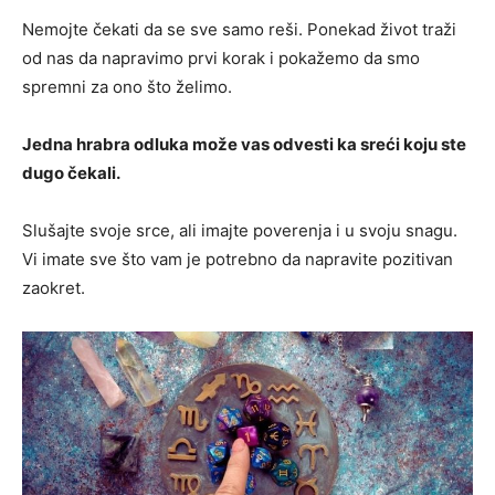
Nemojte čekati da se sve samo reši. Ponekad život traži
od nas da napravimo prvi korak i pokažemo da smo
spremni za ono što želimo.
Jedna hrabra odluka može vas odvesti ka sreći koju ste
dugo čekali.
Slušajte svoje srce, ali imajte poverenja i u svoju snagu.
Vi imate sve što vam je potrebno da napravite pozitivan
zaokret.