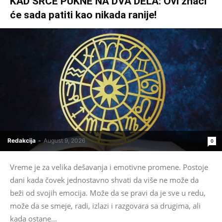
KAD SRCE PUKNE NA DVA DELA: Ovi znaci
će sada patiti kao nikada ranije!
Redakcija
-
August 9, 2026
0
Vreme je za velika dešavanja i emotivne promene. Postoje
dani kada čovek jednostavno shvati da više ne može da
beži od svojih emocija. Može da se pravi da je sve u redu,
može da se smeje, radi, izlazi i razgovara sa drugima, ali
kada ostane...