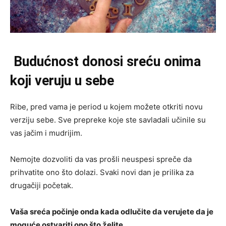
Budućnost donosi sreću onima
koji veruju u sebe
Ribe, pred vama je period u kojem možete otkriti novu
verziju sebe. Sve prepreke koje ste savladali učinile su
vas jačim i mudrijim.
Nemojte dozvoliti da vas prošli neuspesi spreče da
prihvatite ono što dolazi. Svaki novi dan je prilika za
drugačiji početak.
Vaša sreća počinje onda kada odlučite da verujete da je
moguće ostvariti ono što želite.