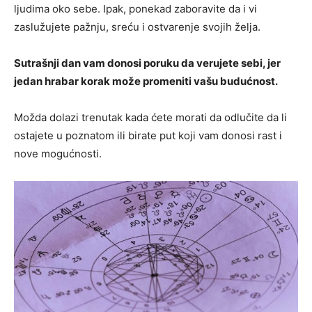
ljudima oko sebe. Ipak, ponekad zaboravite da i vi
zaslužujete pažnju, sreću i ostvarenje svojih želja.
Sutrašnji dan vam donosi poruku da verujete sebi, jer
jedan hrabar korak može promeniti vašu budućnost.
Možda dolazi trenutak kada ćete morati da odlučite da li
ostajete u poznatom ili birate put koji vam donosi rast i
nove mogućnosti.