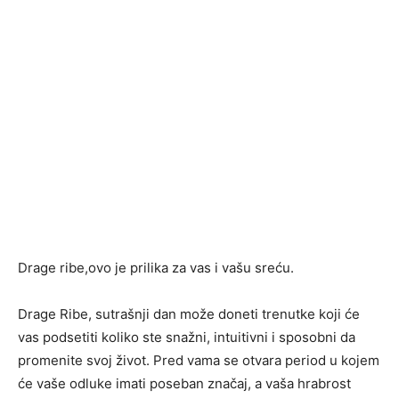
Drage ribe,ovo je prilika za vas i vašu sreću.
Drage Ribe, sutrašnji dan može doneti trenutke koji će
vas podsetiti koliko ste snažni, intuitivni i sposobni da
promenite svoj život. Pred vama se otvara period u kojem
će vaše odluke imati poseban značaj, a vaša hrabrost