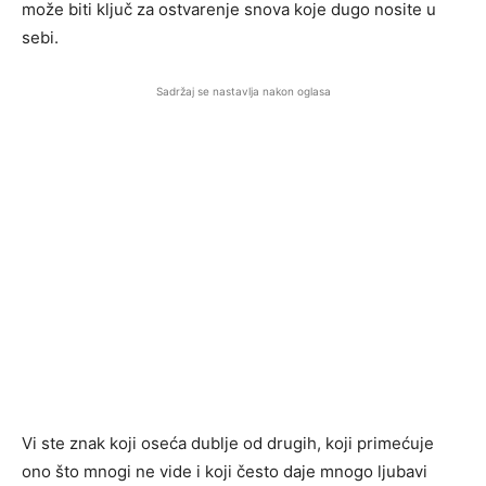
može biti ključ za ostvarenje snova koje dugo nosite u
sebi.
Sadržaj se nastavlja nakon oglasa
Vi ste znak koji oseća dublje od drugih, koji primećuje
ono što mnogi ne vide i koji često daje mnogo ljubavi