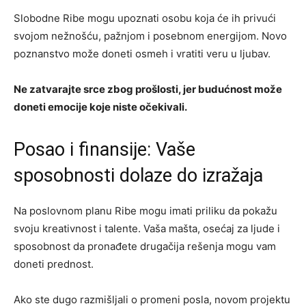
Slobodne Ribe mogu upoznati osobu koja će ih privući
svojom nežnošću, pažnjom i posebnom energijom. Novo
poznanstvo može doneti osmeh i vratiti veru u ljubav.
Ne zatvarajte srce zbog prošlosti, jer budućnost može
doneti emocije koje niste očekivali.
Posao i finansije: Vaše
sposobnosti dolaze do izražaja
Na poslovnom planu Ribe mogu imati priliku da pokažu
svoju kreativnost i talente. Vaša mašta, osećaj za ljude i
sposobnost da pronađete drugačija rešenja mogu vam
doneti prednost.
Ako ste dugo razmišljali o promeni posla, novom projektu