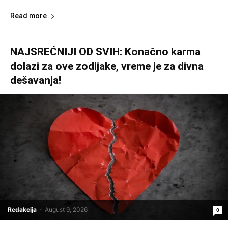
Read more
NAJSREĆNIJI OD SVIH: Konačno karma
dolazi za ove zodijake, vreme je za divna
dešavanja!
Redakcija
-
August 9, 2026
0