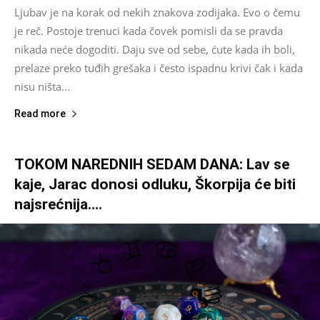
Ljubav je na korak od nekih znakova zodijaka. Evo o čemu
je reč. Postoje trenuci kada čovek pomisli da se pravda
nikada neće dogoditi. Daju sve od sebe, ćute kada ih boli,
prelaze preko tuđih grešaka i često ispadnu krivi čak i kada
nisu ništa...
Read more
TOKOM NAREDNIH SEDAM DANA: Lav se
kaje, Jarac donosi odluku, Škorpija će biti
najsrećnija….