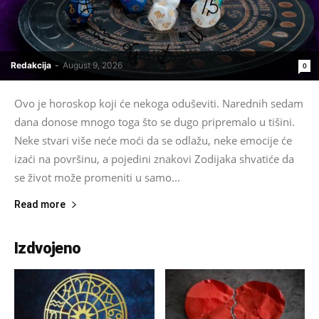
Redakcija
-
August 9, 2026
0
Ovo je horoskop koji će nekoga oduševiti. Narednih sedam
dana donose mnogo toga što se dugo pripremalo u tišini.
Neke stvari više neće moći da se odlažu, neke emocije će
izaći na površinu, a pojedini znakovi Zodijaka shvatiće da
se život može promeniti u samo...
Read more
Izdvojeno