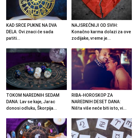
KAD SRCE PUKNE NA DVA
NAJSREĆNIJI OD SVIH:
DELA: Ovi znaci će sada
Konačno karma dolazi za ove
patiti...
zodijake, vreme je...
TOKOM NAREDNIH SEDAM
RIBA-HOROSKOP ZA
DANA: Lav se kaje, Jarac
NAREDNIH DESET DANA:
donosi odluku, Škorpija...
Ništa više neće biti isto, vi...