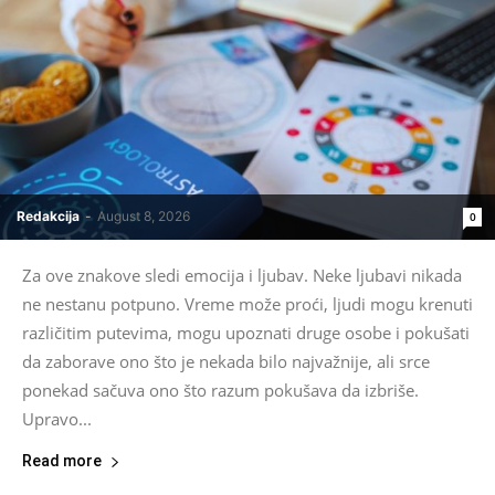
Redakcija
-
August 8, 2026
0
Za ove znakove sledi emocija i ljubav. Neke ljubavi nikada
ne nestanu potpuno. Vreme može proći, ljudi mogu krenuti
različitim putevima, mogu upoznati druge osobe i pokušati
da zaborave ono što je nekada bilo najvažnije, ali srce
ponekad sačuva ono što razum pokušava da izbriše.
Upravo...
Read more