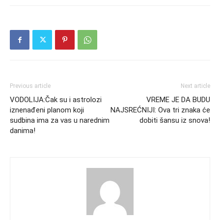
Previous article
Next article
VODOLIJA:Čak su i astrolozi
VREME JE DA BUDU
iznenađeni planom koji
NAJSREĆNIJI: Ova tri znaka će
sudbina ima za vas u narednim
dobiti šansu iz snova!
danima!