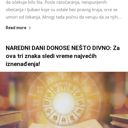
da očekuje bilo šta. Posle razočaranja, neispunjenih
obećanja i ljubavi koje su ostale bez pravog kraja, srce se
umori od čekanja. Mnogi tada počnu da veruju da za njih...
Read more
NAREDNI DANI DONOSE NEŠTO DIVNO: Za
ova tri znaka sledi vreme najvećih
iznenađenja!