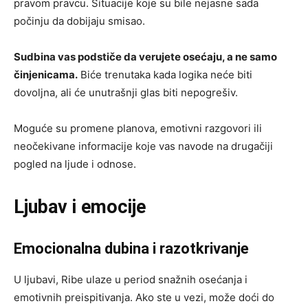
pravom pravcu. Situacije koje su bile nejasne sada
počinju da dobijaju smisao.
Sudbina vas podstiče da verujete osećaju, a ne samo
činjenicama.
Biće trenutaka kada logika neće biti
dovoljna, ali će unutrašnji glas biti nepogrešiv.
Moguće su promene planova, emotivni razgovori ili
neočekivane informacije koje vas navode na drugačiji
pogled na ljude i odnose.
Ljubav i emocije
Emocionalna dubina i razotkrivanje
U ljubavi, Ribe ulaze u period snažnih osećanja i
emotivnih preispitivanja. Ako ste u vezi, može doći do