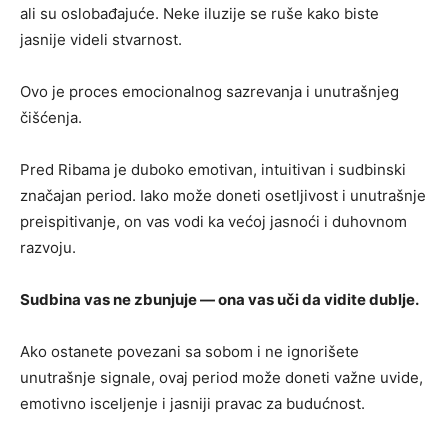
ali su oslobađajuće. Neke iluzije se ruše kako biste
jasnije videli stvarnost.
Ovo je proces emocionalnog sazrevanja i unutrašnjeg
čišćenja.
Pred Ribama je duboko emotivan, intuitivan i sudbinski
značajan period. Iako može doneti osetljivost i unutrašnje
preispitivanje, on vas vodi ka većoj jasnoći i duhovnom
razvoju.
Sudbina vas ne zbunjuje — ona vas uči da vidite dublje.
Ako ostanete povezani sa sobom i ne ignorišete
unutrašnje signale, ovaj period može doneti važne uvide,
emotivno isceljenje i jasniji pravac za budućnost.