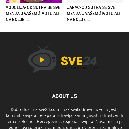
VODOLIJA-OD SUTRA SE SVE
JARAC-OD SUTRA SE SVE
MENJA U VAŠEM ŽIVOTU ALI
MENJA U VAŠEM ŽIVOTU ALI
NA BOLJE:...
NA BOLJE:...
ABOUT US
Dobrodošli na sve24.com – vaš svakodnevni izvor vijesti,
korisnih savjeta, recepata, zdravlja, zanimljivosti i društvenih
tema iz Bosne i Hercegovine, regiona i svijeta. Naša misija je
jednostavna: pružiti vam pouzdane, provjerene i zanimljive