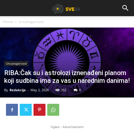
Home
Uncategorized
Uncategorized
RIBA:Čak su i astrolozi iznenađeni planom
koji sudbina ima za vas u narednim danima!
By
Redakcija
-
May 2, 2026
352
0
Oglasi - Advertisement