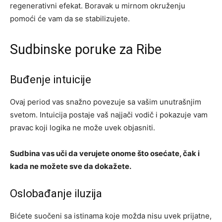
regenerativni efekat. Boravak u mirnom okruženju
pomoći će vam da se stabilizujete.
Sudbinske poruke za Ribe
Buđenje intuicije
Ovaj period vas snažno povezuje sa vašim unutrašnjim
svetom. Intuicija postaje vaš najjači vodič i pokazuje vam
pravac koji logika ne može uvek objasniti.
Sudbina vas uči da verujete onome što osećate, čak i
kada ne možete sve da dokažete.
Oslobađanje iluzija
Bićete suočeni sa istinama koje možda nisu uvek prijatne,