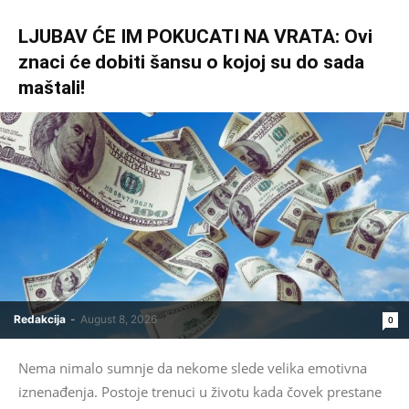
LJUBAV ĆE IM POKUCATI NA VRATA: Ovi
znaci će dobiti šansu o kojoj su do sada
maštali!
Redakcija
-
August 8, 2026
0
Nema nimalo sumnje da nekome slede velika emotivna
iznenađenja. Postoje trenuci u životu kada čovek prestane