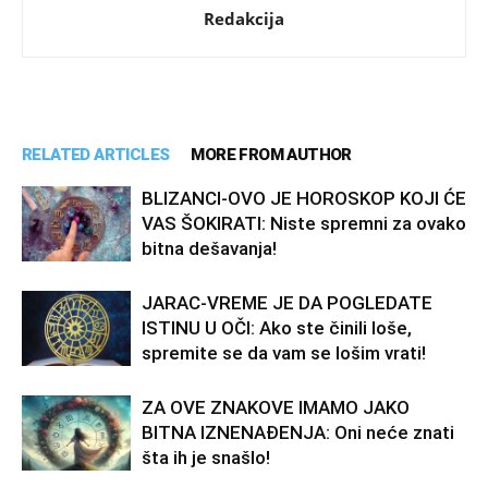
Redakcija
RELATED ARTICLES
MORE FROM AUTHOR
BLIZANCI-OVO JE HOROSKOP KOJI ĆE
VAS ŠOKIRATI: Niste spremni za ovako
bitna dešavanja!
JARAC-VREME JE DA POGLEDATE
ISTINU U OČI: Ako ste činili loše,
spremite se da vam se lošim vrati!
ZA OVE ZNAKOVE IMAMO JAKO
BITNA IZNENAĐENJA: Oni neće znati
šta ih je snašlo!