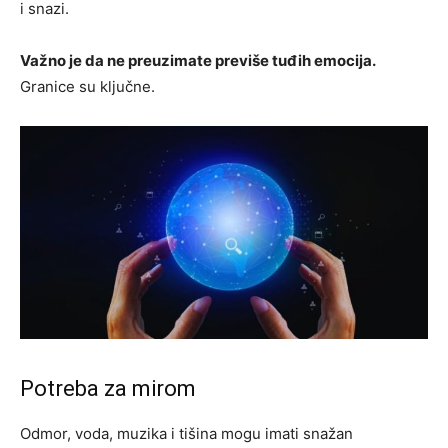
i snazi.
Važno je da ne preuzimate previše tuđih emocija.
Granice su ključne.
Potreba za mirom
Odmor, voda, muzika i tišina mogu imati snažan