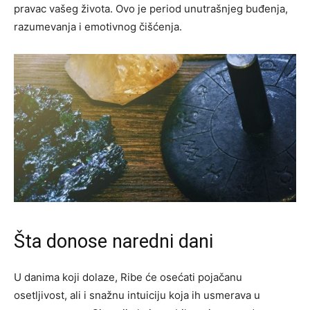
pravac vašeg života. Ovo je period unutrašnjeg buđenja,
razumevanja i emotivnog čišćenja.
Šta donose naredni dani
U danima koji dolaze, Ribe će osećati pojačanu
osetljivost, ali i snažnu intuiciju koja ih usmerava u