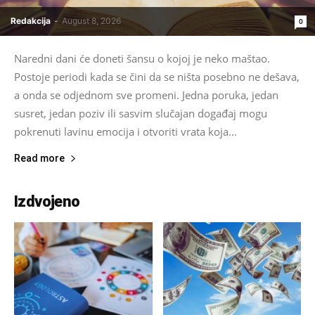
Redakcija
-
August 8, 2026
0
Naredni dani će doneti šansu o kojoj je neko maštao.
Postoje periodi kada se čini da se ništa posebno ne dešava,
a onda se odjednom sve promeni. Jedna poruka, jedan
susret, jedan poziv ili sasvim slučajan događaj mogu
pokrenuti lavinu emocija i otvoriti vrata koja...
Read more
Izdvojeno