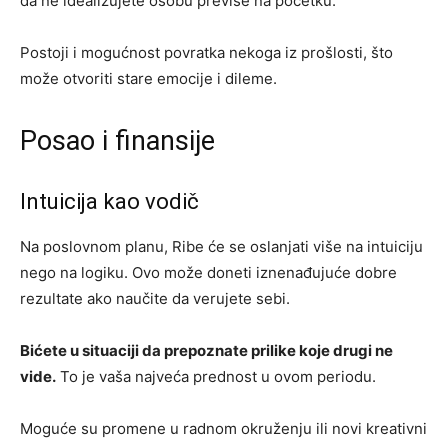
da ne idealizujete osobu previše na početku.
Postoji i mogućnost povratka nekoga iz prošlosti, što
može otvoriti stare emocije i dileme.
Posao i finansije
Intuicija kao vodič
Na poslovnom planu, Ribe će se oslanjati više na intuiciju
nego na logiku. Ovo može doneti iznenađujuće dobre
rezultate ako naučite da verujete sebi.
Bićete u situaciji da prepoznate prilike koje drugi ne
vide.
To je vaša najveća prednost u ovom periodu.
Moguće su promene u radnom okruženju ili novi kreativni