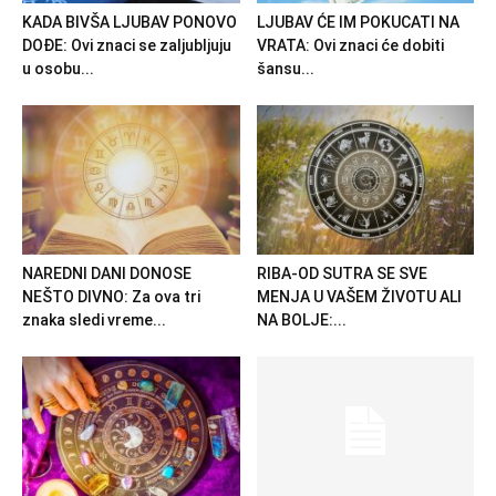
KADA BIVŠA LJUBAV PONOVO
LJUBAV ĆE IM POKUCATI NA
DOĐE: Ovi znaci se zaljubljuju
VRATA: Ovi znaci će dobiti
u osobu...
šansu...
NAREDNI DANI DONOSE
RIBA-OD SUTRA SE SVE
NEŠTO DIVNO: Za ova tri
MENJA U VAŠEM ŽIVOTU ALI
znaka sledi vreme...
NA BOLJE:...