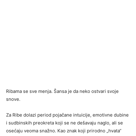
Ribama se sve menja. Šansa je da neko ostvari svoje
snove.
Za Ribe dolazi period pojačane intuicije, emotivne dubine
i sudbinskih preokreta koji se ne dešavaju naglo, ali se
osećaju veoma snažno. Kao znak koji prirodno „hvata“