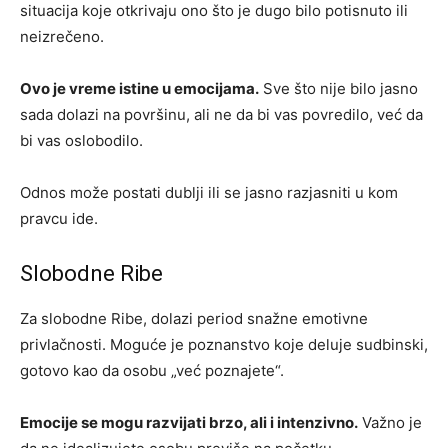
situacija koje otkrivaju ono što je dugo bilo potisnuto ili
neizrečeno.
Ovo je vreme istine u emocijama.
Sve što nije bilo jasno
sada dolazi na površinu, ali ne da bi vas povredilo, već da
bi vas oslobodilo.
Odnos može postati dublji ili se jasno razjasniti u kom
pravcu ide.
Slobodne Ribe
Za slobodne Ribe, dolazi period snažne emotivne
privlačnosti. Moguće je poznanstvo koje deluje sudbinski,
gotovo kao da osobu „već poznajete“.
Emocije se mogu razvijati brzo, ali i intenzivno.
Važno je