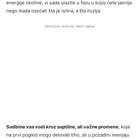
energije okoline, vi sada ulazite u fazu u kojoj ćete jasnije
nego ikada osećati šta je istina, a šta iluzija.
Sadržaj se nastavlja nakon oglasa
Sudbina vas vodi kroz suptilne, ali važne promene
, koje
na prvi pogled mogu delovati tiho, ali u pozadini menjaju