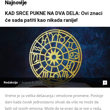
Najnovije
KAD SRCE PUKNE NA DVA DELA: Ovi znaci
će sada patiti kao nikada ranije!
Redakcija
-
August 9, 2026
0
Vreme je za velika dešavanja i emotivne promene. Postoje
dani kada čovek jednostavno shvati da više ne može da
beži od svojih emocija. Može da se pravi da je sve u redu,