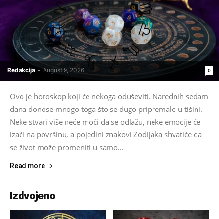
Redakcija
-
August 9, 2026
0
Ovo je horoskop koji će nekoga oduševiti. Narednih sedam
dana donose mnogo toga što se dugo pripremalo u tišini.
Neke stvari više neće moći da se odlažu, neke emocije će
izaći na površinu, a pojedini znakovi Zodijaka shvatiće da
se život može promeniti u samo...
Read more
Izdvojeno