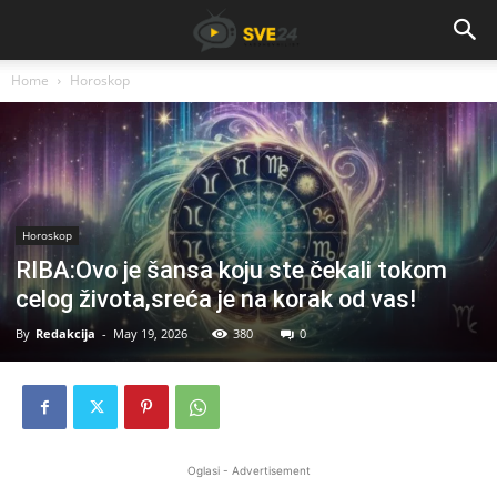
Home
Horoskop
Horoskop
RIBA:Ovo je šansa koju ste čekali tokom
celog života,sreća je na korak od vas!
By
Redakcija
-
May 19, 2026
380
0
Oglasi - Advertisement