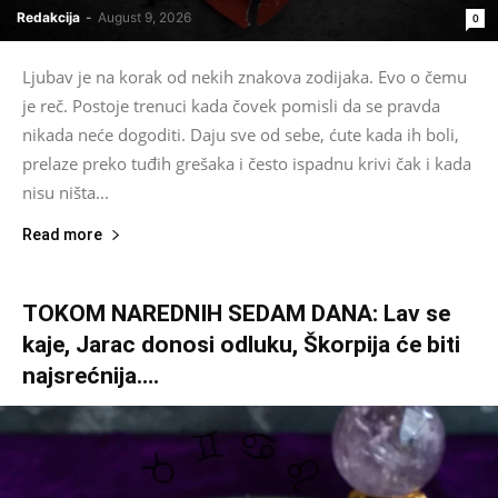
Redakcija
-
August 9, 2026
0
Ljubav je na korak od nekih znakova zodijaka. Evo o čemu
je reč. Postoje trenuci kada čovek pomisli da se pravda
nikada neće dogoditi. Daju sve od sebe, ćute kada ih boli,
prelaze preko tuđih grešaka i često ispadnu krivi čak i kada
nisu ništa...
Read more
TOKOM NAREDNIH SEDAM DANA: Lav se
kaje, Jarac donosi odluku, Škorpija će biti
najsrećnija….