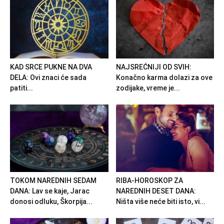
KAD SRCE PUKNE NA DVA
NAJSREĆNIJI OD SVIH:
DELA: Ovi znaci će sada
Konačno karma dolazi za ove
patiti...
zodijake, vreme je...
TOKOM NAREDNIH SEDAM
RIBA-HOROSKOP ZA
DANA: Lav se kaje, Jarac
NAREDNIH DESET DANA:
donosi odluku, Škorpija...
Ništa više neće biti isto, vi...