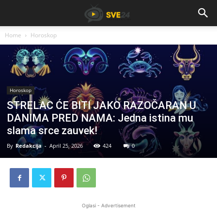
Home
Horoskop
Horoskop
STRELAC ĆE BITI JAKO RAZOČARAN U
DANIMA PRED NAMA: Jedna istina mu
slama srce zauvek!
By
Redakcija
-
April 25, 2026
424
0
Oglasi - Advertisement