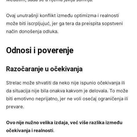
Ovaj unutrašnji konflikt između optimizma i realnosti
može biti iscrpljujuć, jer ga tera da preispita sopstveni
način donošenja odluka.
Odnosi i poverenje
Razočaranje u očekivanja
Strelac može shvatiti da neko nije ispunio očekivanja ili
da situacija nije bila onakva kakvom je delovala. To može
biti emotivno neprijatno, jer ne voli osećaj ograničenja ili
prevare.
Ovo nije nužno velika izdaja, već više razlika između
očekivanja i realnosti
.