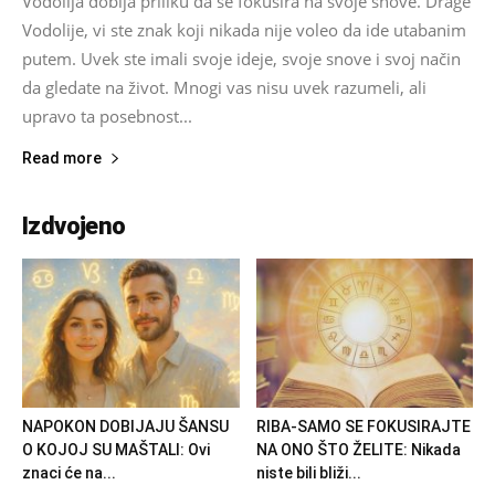
Vodolija dobija priliku da se fokusira na svoje snove. Drage
Vodolije, vi ste znak koji nikada nije voleo da ide utabanim
putem. Uvek ste imali svoje ideje, svoje snove i svoj način
da gledate na život. Mnogi vas nisu uvek razumeli, ali
upravo ta posebnost...
Read more
Izdvojeno
NAPOKON DOBIJAJU ŠANSU
RIBA-SAMO SE FOKUSIRAJTE
O KOJOJ SU MAŠTALI: Ovi
NA ONO ŠTO ŽELITE: Nikada
znaci će na...
niste bili bliži...