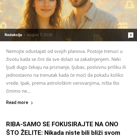
Redakcija
-
August 7, 2026
0
Nemojte odustajati od svojih planova. Postoje trenuci u
životu kada se čini da sve dolazi sa zakašnjenjem. Neki
ljudi dugo čekaju na priznanje, ljubav, poslovnu priliku ili
jednostavno na trenutak kada će moći da pokažu koliko
vrede. Ipak, prema astrološkim verovanjima, ništa što
činimo ne...
Read more
RIBA-SAMO SE FOKUSIRAJTE NA ONO
ŠTO ŽELITE: Nikada niste bili bliži svom