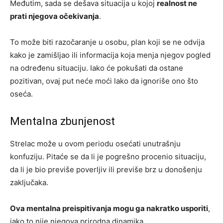
Međutim, sada se dešava situacija u kojoj
realnost ne
prati njegova očekivanja
.
To može biti razočaranje u osobu, plan koji se ne odvija
kako je zamišljao ili informacija koja menja njegov pogled
na određenu situaciju. Iako će pokušati da ostane
pozitivan, ovaj put neće moći lako da ignoriše ono što
oseća.
Mentalna zbunjenost
Strelac može u ovom periodu osećati unutrašnju
konfuziju. Pitaće se da li je pogrešno procenio situaciju,
da li je bio previše poverljiv ili previše brz u donošenju
zaključaka.
Ova mentalna preispitivanja mogu ga nakratko usporiti
,
iako to nije njegova prirodna dinamika.