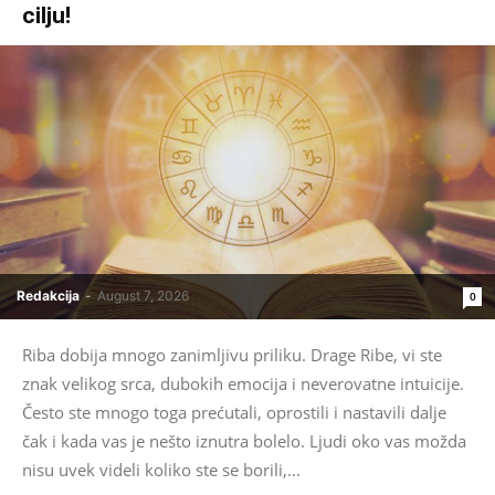
cilju!
Redakcija
-
August 7, 2026
0
Riba dobija mnogo zanimljivu priliku. Drage Ribe, vi ste
znak velikog srca, dubokih emocija i neverovatne intuicije.
Često ste mnogo toga prećutali, oprostili i nastavili dalje
čak i kada vas je nešto iznutra bolelo. Ljudi oko vas možda
nisu uvek videli koliko ste se borili,...