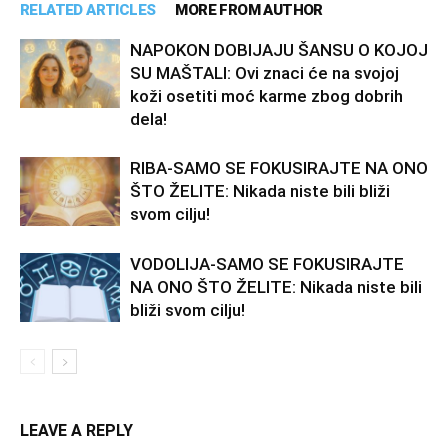
RELATED ARTICLES
MORE FROM AUTHOR
NAPOKON DOBIJAJU ŠANSU O KOJOJ
SU MAŠTALI: Ovi znaci će na svojoj
koži osetiti moć karme zbog dobrih
dela!
RIBA-SAMO SE FOKUSIRAJTE NA ONO
ŠTO ŽELITE: Nikada niste bili bliži
svom cilju!
VODOLIJA-SAMO SE FOKUSIRAJTE
NA ONO ŠTO ŽELITE: Nikada niste bili
bliži svom cilju!
LEAVE A REPLY