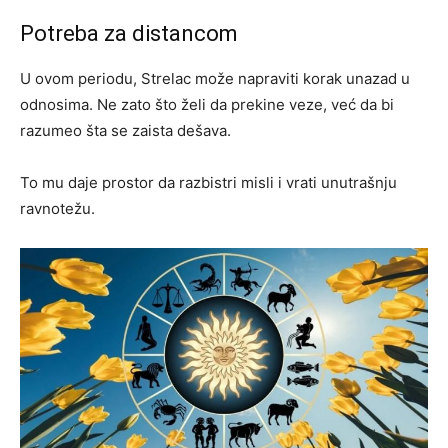
Potreba za distancom
U ovom periodu, Strelac može napraviti korak unazad u
odnosima. Ne zato što želi da prekine veze, već da bi
razumeo šta se zaista dešava.
To mu daje prostor da razbistri misli i vrati unutrašnju
ravnotežu.