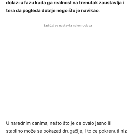
dolazi u fazu kada ga realnost na trenutak zaustavlja i
tera da pogleda dublje nego što je navikao
.
Sadržaj se nastavlja nakon oglasa
U narednim danima, nešto što je delovalo jasno ili
stabilno može se pokazati drugačije, i to će pokrenuti niz