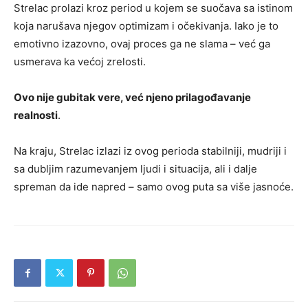
Strelac prolazi kroz period u kojem se suočava sa istinom
koja narušava njegov optimizam i očekivanja. Iako je to
emotivno izazovno, ovaj proces ga ne slama – već ga
usmerava ka većoj zrelosti.
Ovo nije gubitak vere, već njeno prilagođavanje
realnosti
.
Na kraju, Strelac izlazi iz ovog perioda stabilniji, mudriji i
sa dubljim razumevanjem ljudi i situacija, ali i dalje
spreman da ide napred – samo ovog puta sa više jasnoće.