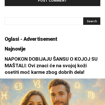
Oglasi - Advertisement
Najnovije
NAPOKON DOBIJAJU ŠANSU O KOJOJ SU
MAŠTALI: Ovi znaci će na svojoj koži
osetiti moć karme zbog dobrih dela!