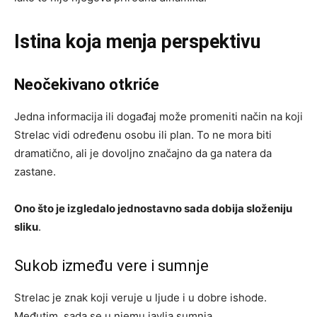
Istina koja menja perspektivu
Neočekivano otkriće
Jedna informacija ili događaj može promeniti način na koji
Strelac vidi određenu osobu ili plan. To ne mora biti
dramatično, ali je dovoljno značajno da ga natera da
zastane.
Ono što je izgledalo jednostavno sada dobija složeniju
sliku
.
Sukob između vere i sumnje
Strelac je znak koji veruje u ljude i u dobre ishode.
Međutim, sada se u njemu javlja sumnja.