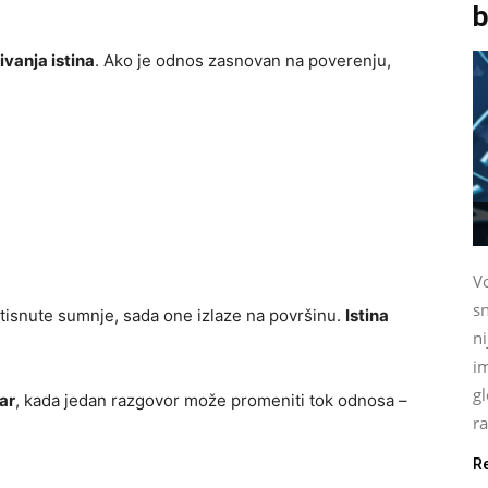
b
ivanja istina
. Ako je odnos zasnovan na poverenju,
Vo
sn
otisnute sumnje, sada one izlaze na površinu.
Istina
n
im
gl
ar
, kada jedan razgovor može promeniti tok odnosa –
ra
R