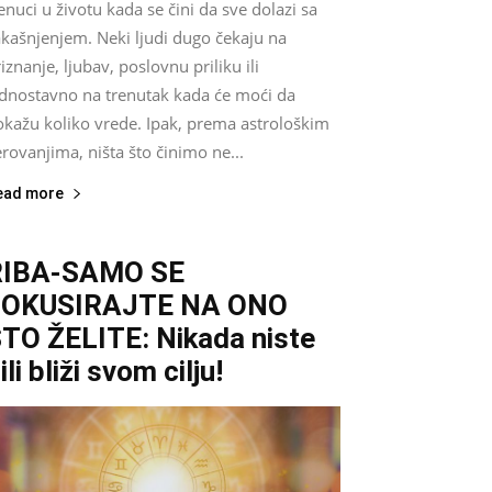
enuci u životu kada se čini da sve dolazi sa
akašnjenjem. Neki ljudi dugo čekaju na
iznanje, ljubav, poslovnu priliku ili
ednostavno na trenutak kada će moći da
okažu koliko vrede. Ipak, prema astrološkim
rovanjima, ništa što činimo ne...
ead more
RIBA-SAMO SE
FOKUSIRAJTE NA ONO
TO ŽELITE: Nikada niste
ili bliži svom cilju!