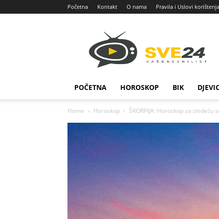
Početna
Kontakt
O nama
Pravila i Uslovi korištenj
Sve
24
POČETNA
HOROSKOP
BIK
DJEVI
Home
Horoskop
ŠKORPIJA: Horoskop za sledeću se