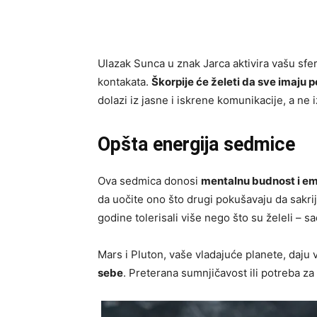
Ulazak Sunca u znak Jarca aktivira vašu sfe
kontakata.
Škorpije će želeti da sve imaju 
dolazi iz jasne i iskrene komunikacije, a ne i
Opšta energija sedmice
Ova sedmica donosi
mentalnu budnost i e
da uočite ono što drugi pokušavaju da sakri
godine tolerisali više nego što su želeli – 
Mars i Pluton, vaše vladajuće planete, daju 
sebe
. Preterana sumnjičavost ili potreba z