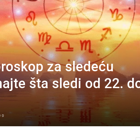
roskop za sledeću
jte šta sledi od 22. d
0