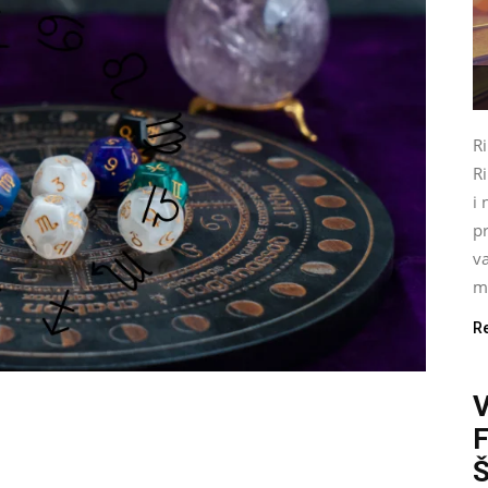
R
Ri
i 
pr
va
mo
R
Š