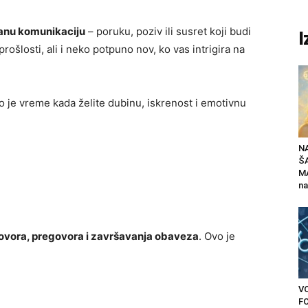
anu komunikaciju
– poruku, poziv ili susret koji budi
I
rošlosti, ali i neko potpuno nov, ko vas intrigira na
o je vreme kada želite dubinu, iskrenost i emotivnu
N
Š
MA
na
vora, pregovora i završavanja obaveza
. Ovo je
V
F