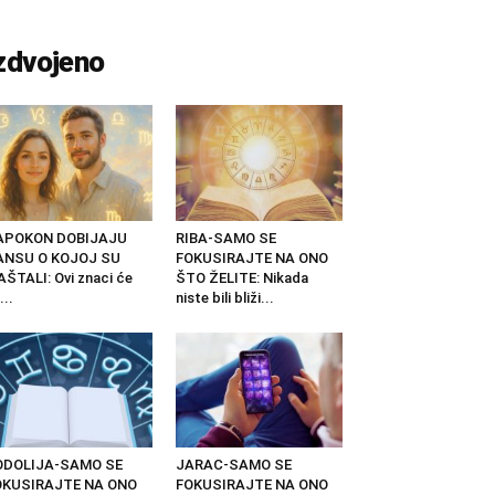
zdvojeno
APOKON DOBIJAJU
RIBA-SAMO SE
ANSU O KOJOJ SU
FOKUSIRAJTE NA ONO
ŠTALI: Ovi znaci će
ŠTO ŽELITE: Nikada
...
niste bili bliži...
ODOLIJA-SAMO SE
JARAC-SAMO SE
OKUSIRAJTE NA ONO
FOKUSIRAJTE NA ONO