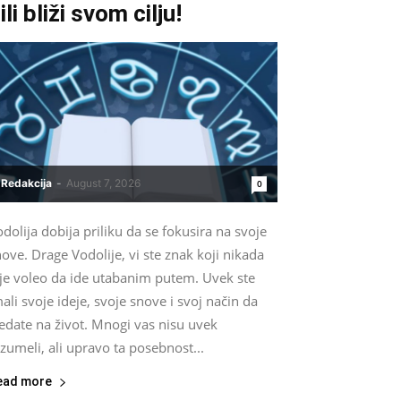
ili bliži svom cilju!
Redakcija
-
August 7, 2026
0
dolija dobija priliku da se fokusira na svoje
ove. Drage Vodolije, vi ste znak koji nikada
ije voleo da ide utabanim putem. Uvek ste
ali svoje ideje, svoje snove i svoj način da
edate na život. Mnogi vas nisu uvek
zumeli, ali upravo ta posebnost...
ead more