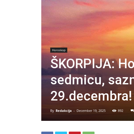
Horoskop
ŠKORPIJA: Ho
sedmicu, sazna
29.decembra!
By
Redakcija
-
December 19, 2025
892