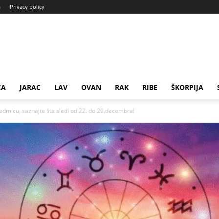
a
Privacy policy
CA
JARAC
LAV
OVAN
RAK
RIBE
ŠKORPIJA
dmicu, saznajte šta sledi od 22. do 29.decembra!