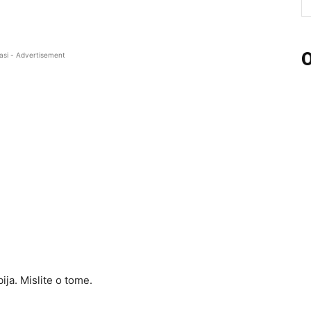
O
asi - Advertisement
ija. Mislite o tome.