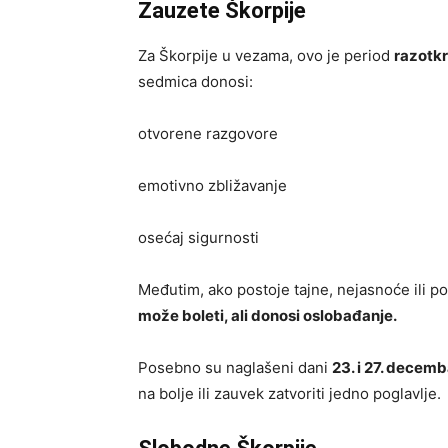
Zauzete Škorpije
Za Škorpije u vezama, ovo je period
razotkr
sedmica donosi:
otvorene razgovore
emotivno zbližavanje
osećaj sigurnosti
Međutim, ako postoje tajne, nejasnoće ili p
može boleti, ali donosi oslobađanje.
Posebno su naglašeni dani
23. i 27. decemb
na bolje ili zauvek zatvoriti jedno poglavlje.