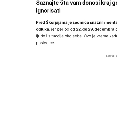
Saznajte šta vam donosi kraj go
ignorisati
Pred Škorpijama je sedmica snažnih mental
odluka
, jer period od
22. do 29. decembra
d
ljude i situacije oko sebe. Ovo je vreme kada
posledice.
Sadržaj 