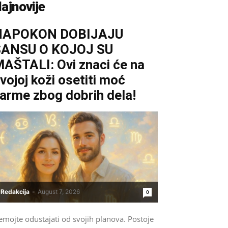
ajnovije
NAPOKON DOBIJAJU
ŠANSU O KOJOJ SU
AŠTALI: Ovi znaci će na
vojoj koži osetiti moć
arme zbog dobrih dela!
Redakcija
-
August 7, 2026
0
emojte odustajati od svojih planova. Postoje