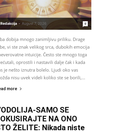
Redakcija
-
August 7, 2026
0
iba dobija mnogo zanimljivu priliku. Drage
be, vi ste znak velikog srca, dubokih emocija
neverovatne intuicije. Često ste mnogo toga
ećutali, oprostili i nastavili dalje čak i kada
s je nešto iznutra bolelo. Ljudi oko vas
žda nisu uvek videli koliko ste se borili,...
ead more
VODOLIJA-SAMO SE
FOKUSIRAJTE NA ONO
TO ŽELITE: Nikada niste