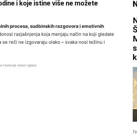
dine i koje istine više ne možete
N
nih procesa, sudbinskih razgovora i emotivnih
onosi razjašnjenja koja menjaju način na koji gledate
M
 se reči ne izgovaraju olako – svaka nosi težinu i
s
k
se nastavlja nakon oglasa
N