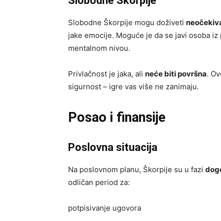
Slobodne Škorpije
Slobodne Škorpije mogu doživeti
neočekiv
jake emocije. Moguće je da se javi osoba iz p
mentalnom nivou.
Privlačnost je jaka, ali
neće biti površna
. Ov
sigurnost – igre vas više ne zanimaju.
Posao i finansije
Poslovna situacija
Na poslovnom planu, Škorpije su u fazi
dogo
odličan period za:
potpisivanje ugovora