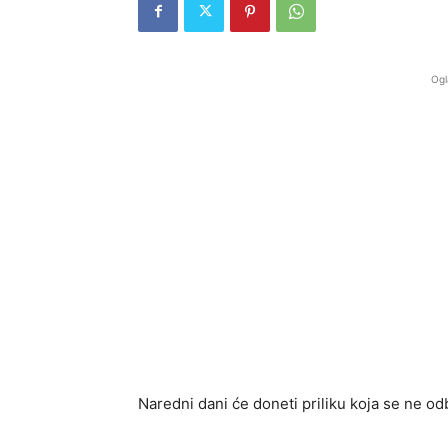
Ogl
Naredni dani će doneti priliku koja se ne odb