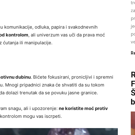
tr
z
pr
j
ru komunikacije, odluka, papira i svakodnevnih
p
pod kontrolom
, ali univerzum vas uči da prava moć
ve
z ćutanja ili manipulacije.
R
motivnu dubinu
. Bićete fokusirani, pronicljivi i spremni
ju. Mnogi pripadnici znaka će shvatiti da su tokom
Š
sada dolazi trenutak da se povuku jasne granice.
b
vam snagu, ali i upozorenje:
ne koristite moć protiv
a kontrolom mogu vas iscrpeti.