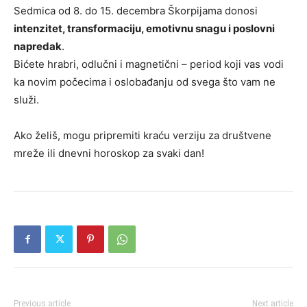
Sedmica od 8. do 15. decembra Škorpijama donosi
intenzitet, transformaciju, emotivnu snagu i poslovni
napredak
.
Bićete hrabri, odlučni i magnetični – period koji vas vodi
ka novim počecima i oslobađanju od svega što vam ne
služi.
Ako želiš, mogu pripremiti kraću verziju za društvene
mreže ili dnevni horoskop za svaki dan!
Previous article
Next article