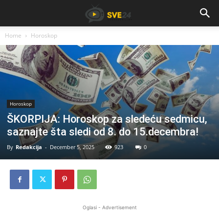
Home
Horoskop
Horoskop
ŠKORPIJA: Horoskop za sledeću sedmicu,
saznajte šta sledi od 8. do 15.decembra!
By
Redakcija
-
December 5, 2025
923
0
Oglasi - Advertisement