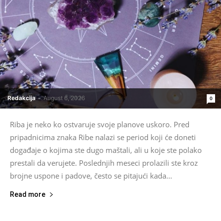
Redakcija
-
August 6, 2026
0
Riba je neko ko ostvaruje svoje planove uskoro. Pred
pripadnicima znaka Ribe nalazi se period koji će doneti
događaje o kojima ste dugo maštali, ali u koje ste polako
prestali da verujete. Poslednjih meseci prolazili ste kroz
brojne uspone i padove, često se pitajući kada...
Read more