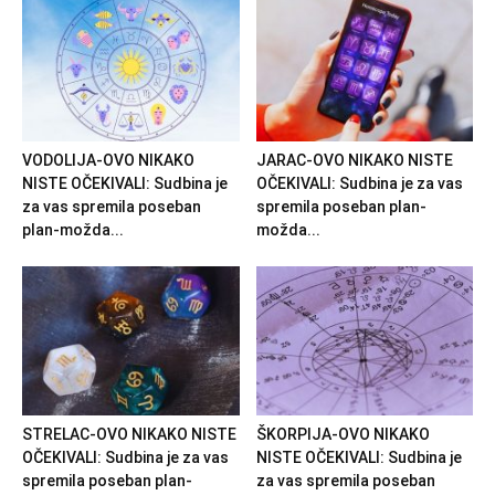
VODOLIJA-OVO NIKAKO
JARAC-OVO NIKAKO NISTE
NISTE OČEKIVALI: Sudbina je
OČEKIVALI: Sudbina je za vas
za vas spremila poseban
spremila poseban plan-
plan-možda...
možda...
STRELAC-OVO NIKAKO NISTE
ŠKORPIJA-OVO NIKAKO
OČEKIVALI: Sudbina je za vas
NISTE OČEKIVALI: Sudbina je
spremila poseban plan-
za vas spremila poseban