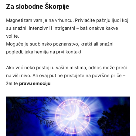
Za slobodne Škorpije
Magnetizam vam je na vrhuncu. Privlačite pažnju ljudi koji
su snažni, intenzivni i intrigantni – baš onakve kakve
volite.
Moguće je sudbinsko poznanstvo, kratki ali snažni
pogledi, jaka hemija na prvi kontakt.
Ako već neko postoji u vašim mislima, odnos može preći
na viši nivo. Ali ovaj put ne pristajete na površne priče –
želite
pravu emociju
.