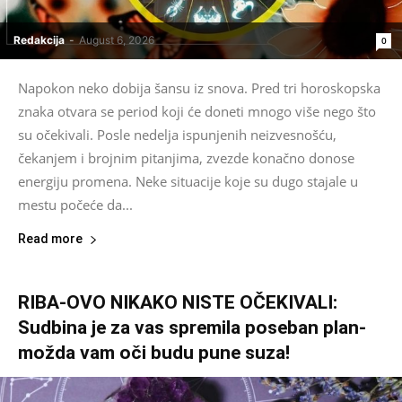
Redakcija
-
August 6, 2026
0
Napokon neko dobija šansu iz snova. Pred tri horoskopska
znaka otvara se period koji će doneti mnogo više nego što
su očekivali. Posle nedelja ispunjenih neizvesnošću,
čekanjem i brojnim pitanjima, zvezde konačno donose
energiju promena. Neke situacije koje su dugo stajale u
mestu počeće da...
Read more
RIBA-OVO NIKAKO NISTE OČEKIVALI:
Sudbina je za vas spremila poseban plan-
možda vam oči budu pune suza!