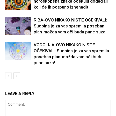
horoskopska znaka očekuju događaji
koji će ih potpuno iznenaditi!
RIBA-OVO NIKAKO NISTE OČEKIVALI:
Sudbina je za vas spremila poseban
plan-možda vam oči budu pune suza!
VODOLIJA-OVO NIKAKO NISTE
OČEKIVALI: Sudbina je za vas spremila
poseban plan-možda vam oči budu
pune suza!
LEAVE A REPLY