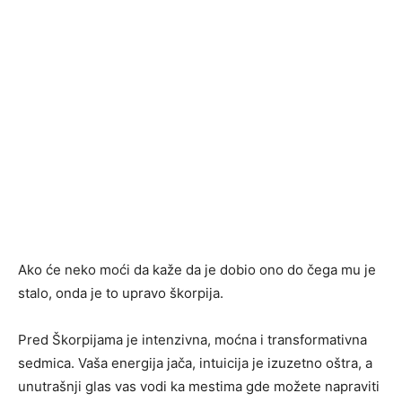
Ako će neko moći da kaže da je dobio ono do čega mu je
stalo, onda je to upravo škorpija.
Pred Škorpijama je intenzivna, moćna i transformativna
sedmica. Vaša energija jača, intuicija je izuzetno oštra, a
unutrašnji glas vas vodi ka mestima gde možete napraviti