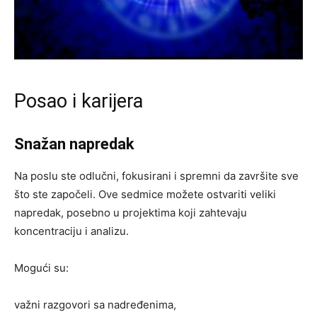
Posao i karijera
Snažan napredak
Na poslu ste odlučni, fokusirani i spremni da završite sve
što ste započeli. Ove sedmice možete ostvariti veliki
napredak, posebno u projektima koji zahtevaju
koncentraciju i analizu.
Mogući su:
važni razgovori sa nadređenima,