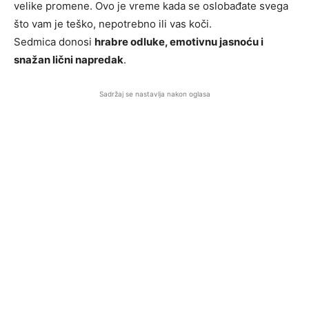
velike promene. Ovo je vreme kada se oslobađate svega
što vam je teško, nepotrebno ili vas koči.
Sedmica donosi
hrabre odluke, emotivnu jasnoću i
snažan lični napredak
.
Sadržaj se nastavlja nakon oglasa