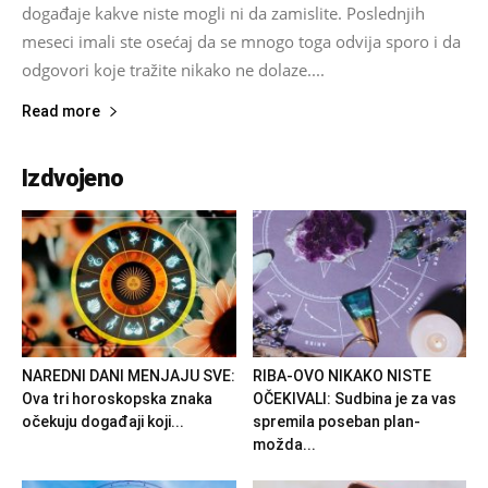
događaje kakve niste mogli ni da zamislite. Poslednjih
meseci imali ste osećaj da se mnogo toga odvija sporo i da
odgovori koje tražite nikako ne dolaze....
Read more
Izdvojeno
NAREDNI DANI MENJAJU SVE:
RIBA-OVO NIKAKO NISTE
Ova tri horoskopska znaka
OČEKIVALI: Sudbina je za vas
očekuju događaji koji...
spremila poseban plan-
možda...