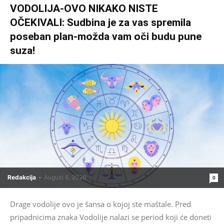
VODOLIJA-OVO NIKAKO NISTE
OČEKIVALI: Sudbina je za vas spremila
poseban plan-možda vam oči budu pune
suza!
Redakcija
-
August 6, 2026
0
Drage vodolije ovo je šansa o kojoj ste maštale. Pred
pripadnicima znaka Vodolije nalazi se period koji će doneti