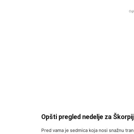
Ogl
Opšti pregled nedelje za Škorpi
Pred vama je sedmica koja nosi snažnu trans