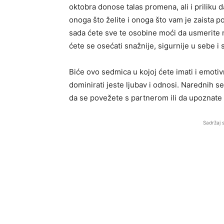
oktobra donose talas promena, ali i prilik
onoga što želite i onoga što vam je zaista pot
sada ćete sve te osobine moći da usmerite na
ćete se osećati snažnije, sigurnije u sebe i
Biće ovo sedmica u kojoj ćete imati i emoti
dominirati jeste ljubav i odnosi. Narednih s
da se povežete s partnerom ili da upoznate 
Sadržaj 