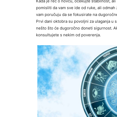
Kada je reč o novcu, očekujte stabilnost, al
pomisliti da vam sve ide od ruke, ali odmah 
vam poručuju da se fokusirate na dugoročne 
Prvi dani oktobra su povoljni za ulaganja u s
nešto što će dugoročno doneti sigurnost. Ak
konsultujete s nekim od poverenja.