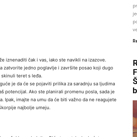
pr
j
p
ve
R
iznenaditi čak i vas, iako ste navikli na izazove.
zatvorite jedno poglavlje i završite posao koji dugo
skinuli teret s leđa.
Š
će je da će se pojaviti prilika za saradnju sa ljudima
b
aš potencijal. Ako ste planirali promenu posla, sada je
a. Ipak, imajte na umu da će biti važno da ne reagujete
Škorpije najbolje umeju.