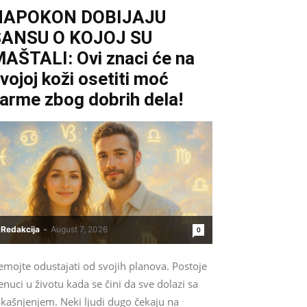
NAPOKON DOBIJAJU
ŠANSU O KOJOJ SU
AŠTALI: Ovi znaci će na
vojoj koži osetiti moć
arme zbog dobrih dela!
Redakcija
-
August 7, 2026
0
emojte odustajati od svojih planova. Postoje
enuci u životu kada se čini da sve dolazi sa
akašnjenjem. Neki ljudi dugo čekaju na