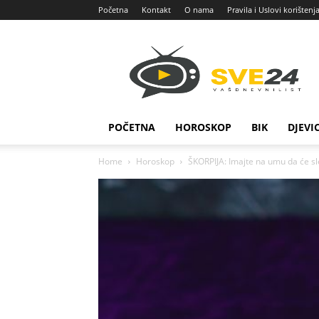
Početna
Kontakt
O nama
Pravila i Uslovi korištenj
Sve
24
POČETNA
HOROSKOP
BIK
DJEVI
Home
Horoskop
ŠKORPIJA: Imajte na umu da će sl