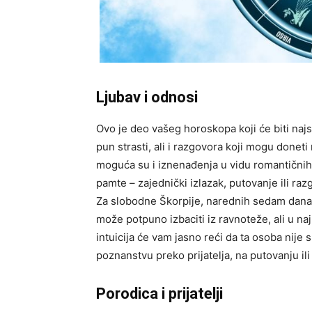
Ljubav i odnosi
Ovo je deo vašeg horoskopa koji će biti najs
pun strasti, ali i razgovora koji mogu donet
moguća su i iznenađenja u vidu romantičnih 
pamte – zajednički izlazak, putovanje ili ra
Za slobodne Škorpije, narednih sedam dana d
može potpuno izbaciti iz ravnoteže, ali u n
intuicija će vam jasno reći da ta osoba nije 
poznanstvu preko prijatelja, na putovanju ili
Porodica i prijatelji