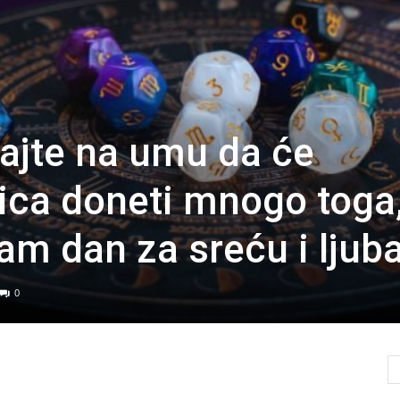
ajte na umu da će
ica doneti mnogo toga
am dan za sreću i ljuba
0