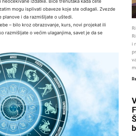
i i neočekivane izdatke. Biće trenutaka kada ćete
zatim mogu isplivati obaveze koje ste odlagali. Zvezde
planove i da razmišljate o uštedi.
ebe – bilo kroz obrazovanje, kurs, novi projekat ili
R
o razmišljate o većim ulaganjima, savet je da se
Ri
i 
pr
va
mo
R
Š
b