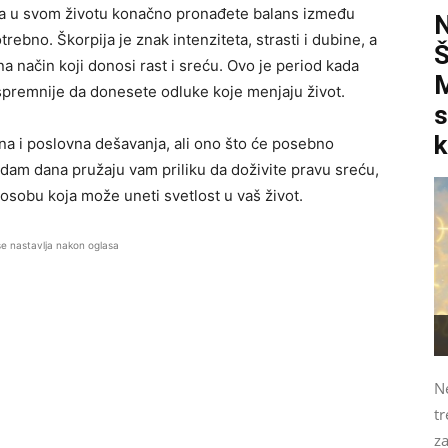
u da u svom životu konačno pronađete balans između
rebno. Škorpija je znak intenziteta, strasti i dubine, a
 način koji donosi rast i sreću. Ovo je period kada
M
 spremnije da donesete odluke koje menjaju život.
s
k
vna i poslovna dešavanja, ali ono što će posebno
edam dana pružaju vam priliku da doživite pravu sreću,
osobu koja može uneti svetlost u vaš život.
se nastavlja nakon oglasa
N
tr
z