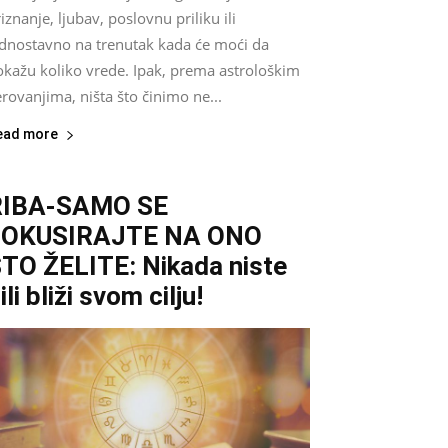
iznanje, ljubav, poslovnu priliku ili
ednostavno na trenutak kada će moći da
okažu koliko vrede. Ipak, prema astrološkim
rovanjima, ništa što činimo ne...
ead more
RIBA-SAMO SE
FOKUSIRAJTE NA ONO
TO ŽELITE: Nikada niste
ili bliži svom cilju!