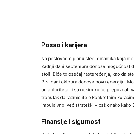
Posao i karijera
Na poslovnom planu sledi dinamika koja može 
Zadnji dani septembra donose mogućnost da 
stoji. Biće to osećaj rasterećenja, kao da ste 
Prvi dani oktobra donose novu energiju. Mogu
od autoriteta ili sa nekim ko će prepoznati v
trenutak da razmislite o konkretnim koracim
impulsivno, već strateški – baš onako kako 
Finansije i sigurnost