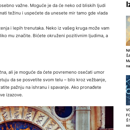
I
osebno važne. Moguće je da će neko od bliskih ljudi
imati težinu i uspećete da unesete mir tamo gde vlada
uženja i lepih trenutaka. Neko iz vašeg kruga može vam
liko mu značite. Bićete okruženi pozitivnim ljudima, a
N
Š
MA
na
ažna, ali je moguće da ćete povremeno osećati umor
uju da se posvetite svom telu – bilo kroz vežbanje,
ratite pažnju na ishranu i spavanje. Ako pronađete
ve izazove.
V
F
ŠT
ni