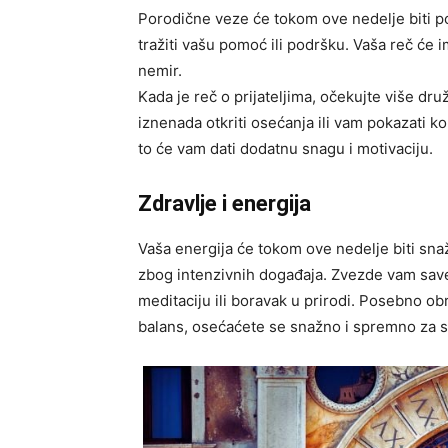
Porodične veze će tokom ove nedelje biti p
tražiti vašu pomoć ili podršku. Vaša reč će 
nemir.
Kada je reč o prijateljima, očekujte više dr
iznenada otkriti osećanja ili vam pokazati ko
to će vam dati dodatnu snagu i motivaciju.
Zdravlje i energija
Vaša energija će tokom ove nedelje biti sn
zbog intenzivnih događaja. Zvezde vam savet
meditaciju ili boravak u prirodi. Posebno ob
balans, osećaćete se snažno i spremno za s