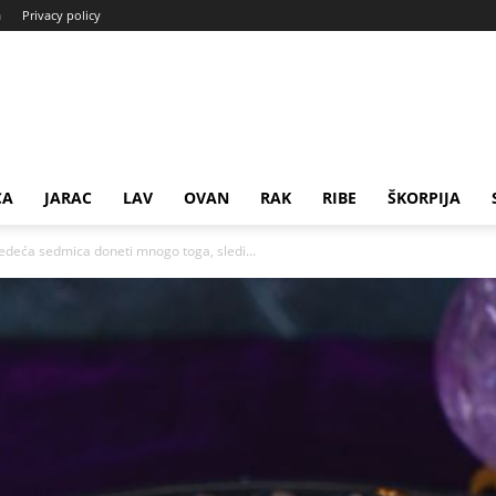
a
Privacy policy
CA
JARAC
LAV
OVAN
RAK
RIBE
ŠKORPIJA
edeća sedmica doneti mnogo toga, sledi...