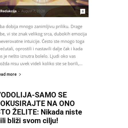
Redakcija
-
August 7, 2026
0
iba dobija mnogo zanimljivu priliku. Drage
be, vi ste znak velikog srca, dubokih emocija
neverovatne intuicije. Često ste mnogo toga
ećutali, oprostili i nastavili dalje čak i kada
s je nešto iznutra bolelo. Ljudi oko vas
žda nisu uvek videli koliko ste se borili,...
ead more
VODOLIJA-SAMO SE
FOKUSIRAJTE NA ONO
TO ŽELITE: Nikada niste
ili bliži svom cilju!