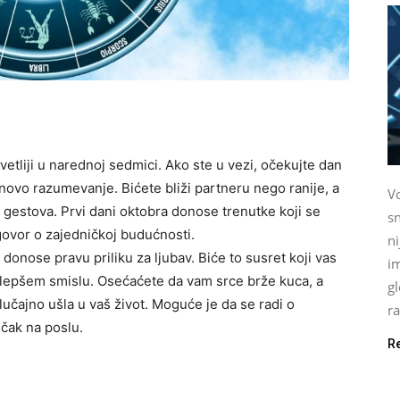
vetliji u narednoj sedmici. Ako ste u vezi, očekujte dan
i novo razumevanje. Bićete bliži partneru nego ranije, a
Vo
gestova. Prvi dani oktobra donose trenutke koji se
sn
zgovor o zajedničkoj budućnosti.
n
onose pravu priliku za ljubav. Biće to susret koji vas
im
ajlepšem smislu. Osećaćete da vam srce brže kuca, a
gl
slučajno ušla u vaš život. Moguće je da se radi o
ra
 čak na poslu.
R