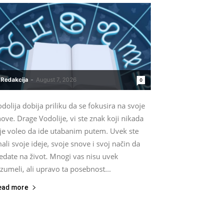
Redakcija
-
August 7, 2026
0
dolija dobija priliku da se fokusira na svoje
ove. Drage Vodolije, vi ste znak koji nikada
ije voleo da ide utabanim putem. Uvek ste
ali svoje ideje, svoje snove i svoj način da
edate na život. Mnogi vas nisu uvek
zumeli, ali upravo ta posebnost...
ead more