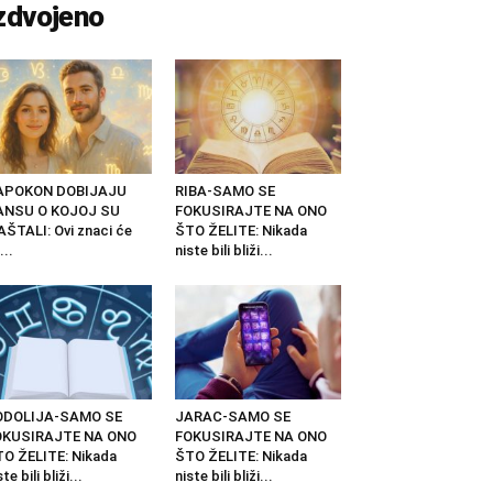
zdvojeno
APOKON DOBIJAJU
RIBA-SAMO SE
ANSU O KOJOJ SU
FOKUSIRAJTE NA ONO
ŠTALI: Ovi znaci će
ŠTO ŽELITE: Nikada
...
niste bili bliži...
ODOLIJA-SAMO SE
JARAC-SAMO SE
OKUSIRAJTE NA ONO
FOKUSIRAJTE NA ONO
O ŽELITE: Nikada
ŠTO ŽELITE: Nikada
ste bili bliži...
niste bili bliži...