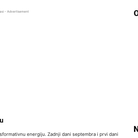
O
asi - Advertisement
ju
N
formativnu energiju. Zadnji dani septembra i prvi dani