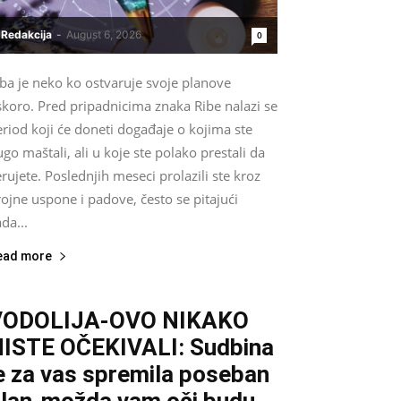
Redakcija
-
August 6, 2026
0
ba je neko ko ostvaruje svoje planove
skoro. Pred pripadnicima znaka Ribe nalazi se
riod koji će doneti događaje o kojima ste
go maštali, ali u koje ste polako prestali da
rujete. Poslednjih meseci prolazili ste kroz
ojne uspone i padove, često se pitajući
da...
ead more
VODOLIJA-OVO NIKAKO
ISTE OČEKIVALI: Sudbina
e za vas spremila poseban
lan-možda vam oči budu