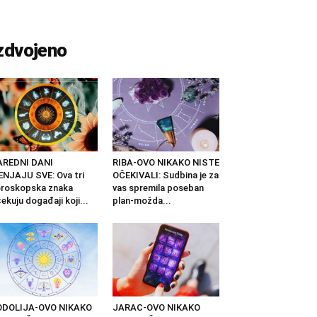
zdvojeno
AREDNI DANI
RIBA-OVO NIKAKO NISTE
NJAJU SVE: Ova tri
OČEKIVALI: Sudbina je za
roskopska znaka
vas spremila poseban
ekuju događaji koji...
plan-možda...
ODOLIJA-OVO NIKAKO
JARAC-OVO NIKAKO