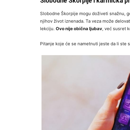
Slobodne Škorpije i karmička p
Slobodne Škorpije mogu doživeti snažnu, go
njihov život iznenada. Ta veza može delovati
lekciju.
Ovo nije obična ljubav
, već susret k
Pitanje koje će se nametnuti jeste da li ste