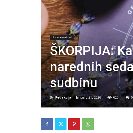
Uncategorized
ŠKORPIJA: Kar
narednih sed
sudbinu
By
Redakcija
-
January 21, 2026
625
0