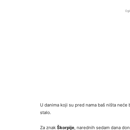
Ogl
U danima koji su pred nama baš ništa neće
stalo.
Za znak
Škorpije
, narednih sedam dana dono