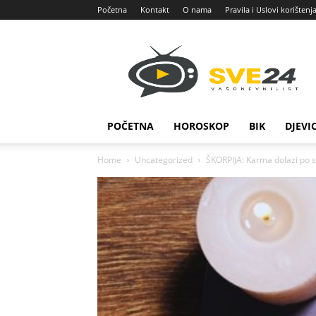
Početna
Kontakt
O nama
Pravila i Uslovi korištenj
Sve
24
POČETNA
HOROSKOP
BIK
DJEVI
Home
Uncategorized
ŠKORPIJA: Karma dolazi po 