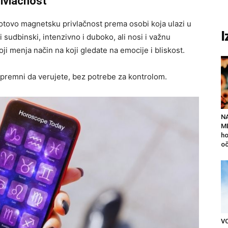
rivlačnost
tovo magnetsku privlačnost prema osobi koja ulazi u
I
 sudbinski, intenzivno i duboko, ali nosi i važnu
oji menja način na koji gledate na emocije i bliskost.
 spremni da verujete, bez potrebe za kontrolom.
N
ME
ho
oč
V