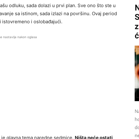
vašu odluku, sada dolazi u prvi plan. Sve ono što ste u
uočavanje sa istinom, sada izlazi na površinu. Ovaj period
S
li istovremeno i oslobađajući.
z
ć
se nastavlja nakon oglasa
N
h
do
n
to je glavna tema naredne sedmice.
Ništa neće ostati