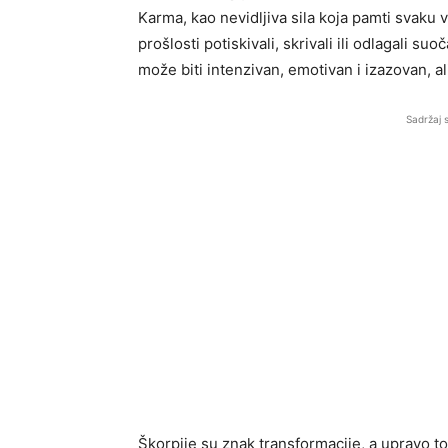
Karma, kao nevidljiva sila koja pamti svaku 
prošlosti potiskivali, skrivali ili odlagali s
može biti intenzivan, emotivan i izazovan, a
Sadržaj 
Škorpije su znak transformacije, a upravo 