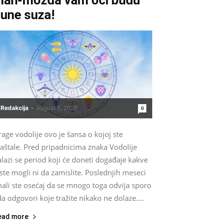
une suza!
Redakcija
-
August 6, 2026
0
age vodolije ovo je šansa o kojoj ste
aštale. Pred pripadnicima znaka Vodolije
lazi se period koji će doneti događaje kakve
ste mogli ni da zamislite. Poslednjih meseci
ali ste osećaj da se mnogo toga odvija sporo
da odgovori koje tražite nikako ne dolaze....
ead more