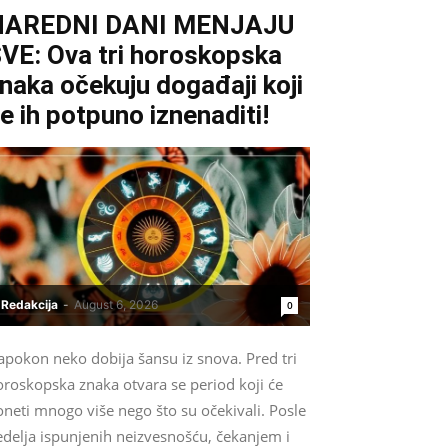
NAREDNI DANI MENJAJU
VE: Ova tri horoskopska
naka očekuju događaji koji
e ih potpuno iznenaditi!
Redakcija
-
August 6, 2026
0
apokon neko dobija šansu iz snova. Pred tri
oroskopska znaka otvara se period koji će
neti mnogo više nego što su očekivali. Posle
edelja ispunjenih neizvesnošću, čekanjem i