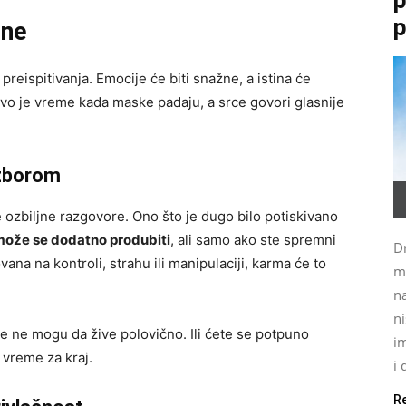
p
ine
preispitivanja. Emocije će biti snažne, a istina će
. Ovo je vreme kada maske padaju, a srce govori glasnije
izborom
e ozbiljne razgovore. Ono što je dugo bilo potiskivano
može se dodatno produbiti
, ali samo ako ste spremni
Dr
ana na kontroli, strahu ili manipulaciji, karma će to
m
na
ni
e ne mogu da žive polovično. Ili ćete se potpuno
im
o vreme za kraj.
i 
R