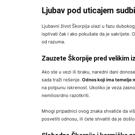
Ljubav pod uticajem sudb
Ljubavni život Škorpija ulazi u fazu dubokog 
isplivati čak i ako pokušate da je sakrijete
od razuma.
Zauzete Škorpije pred velikim 
Ako ste u vezi ili braku, naredni dani donos
sada traži rešenje.
Odnos koji ima temelje 
na potpunu iskrenost. Ukoliko je veza zasnov
nemilosrdno razotkriti.
Mnogi pripadnici ovog znaka shvatiće da viš
posvetiti odnosu, ili ćete shvatiti da je došl