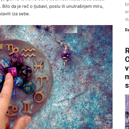
b
Bilo da je reč o ljubavi, poslu ili unutrašnjem miru,
e
tavili iza sebe.
st
R
O
v
m
s