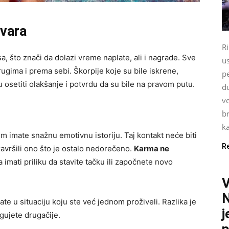
tvara
Ri
, što znači da dolazi vreme naplate, ali i nagrade. Sve
u
ugima i prema sebi. Škorpije koje su bile iskrene,
pe
 osetiti olakšanje i potvrdu da su bile na pravom putu.
du
ve
br
ka
m imate snažnu emotivnu istoriju. Taj kontakt neće biti
R
 završili ono što je ostalo nedorečeno.
Karma ne
da imati priliku da stavite tačku ili započnete novo
N
te u situaciju koju ste već jednom proživeli. Razlika je
j
gujete drugačije.
p