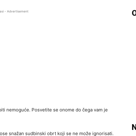
O
asi - Advertisement
 biti nemoguće. Posvetite se onome do čega vam je
N
se snažan sudbinski obrt koji se ne može ignorisati.