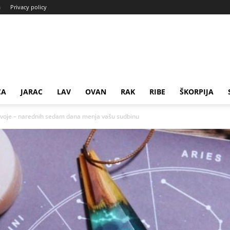
a
Privacy policy
CA
JARAC
LAV
OVAN
RAK
RIBE
ŠKORPIJA
svoje – narednih sedam dana menja vašu sudbinu