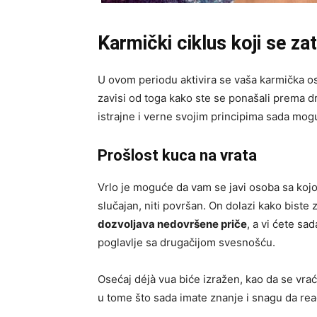
Karmički ciklus koji se za
U ovom periodu aktivira se vaša karmička osa
zavisi od toga kako ste se ponašali prema dr
istrajne i verne svojim principima sada mogu
Prošlost kuca na vrata
Vrlo je moguće da vam se javi osoba sa kojo
slučajan, niti površan. On dolazi kako biste
dozvoljava nedovršene priče
, a vi ćete sa
poglavlje sa drugačijom svesnošću.
Osećaj déjà vua biće izražen, kao da se vraća
u tome što sada imate znanje i snagu da rea