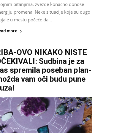
rojnim pitanjima, zvezde konačno donose
nergiju promena. Neke situacije koje su dugo
ajale u mestu počeće da...
ead more
RIBA-OVO NIKAKO NISTE
ČEKIVALI: Sudbina je za
as spremila poseban plan-
ožda vam oči budu pune
uza!