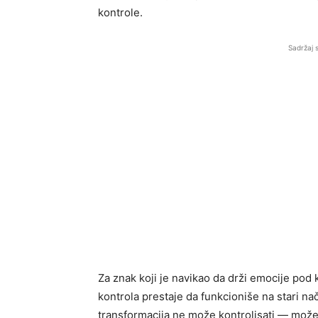
kontrole.
Sadržaj 
Za znak koji je navikao da drži emocije pod 
kontrola prestaje da funkcioniše na stari nač
transformacija ne može kontrolisati — može