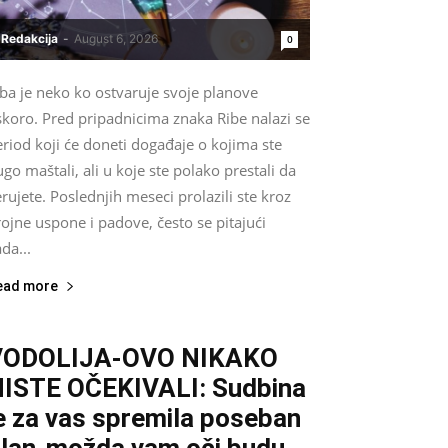
Redakcija
-
August 6, 2026
0
ba je neko ko ostvaruje svoje planove
skoro. Pred pripadnicima znaka Ribe nalazi se
riod koji će doneti događaje o kojima ste
go maštali, ali u koje ste polako prestali da
rujete. Poslednjih meseci prolazili ste kroz
ojne uspone i padove, često se pitajući
da...
ead more
VODOLIJA-OVO NIKAKO
ISTE OČEKIVALI: Sudbina
e za vas spremila poseban
lan-možda vam oči budu