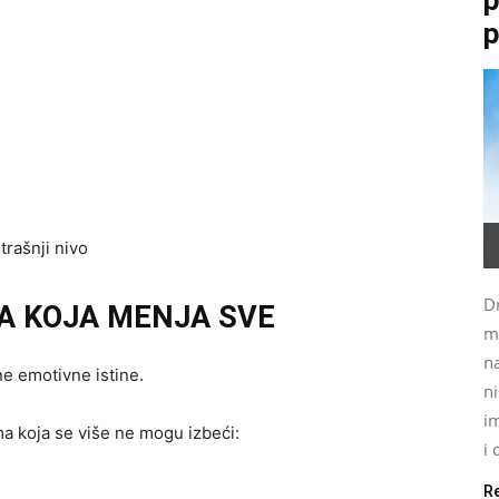
p
trašnji nivo
Dr
NA KOJA MENJA SVE
m
na
ne emotivne istine.
ni
im
ma koja se više ne mogu izbeći:
i 
R