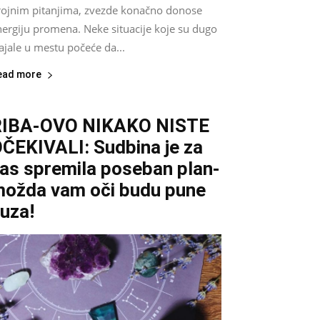
rojnim pitanjima, zvezde konačno donose
nergiju promena. Neke situacije koje su dugo
ajale u mestu počeće da...
ead more
RIBA-OVO NIKAKO NISTE
ČEKIVALI: Sudbina je za
as spremila poseban plan-
ožda vam oči budu pune
uza!