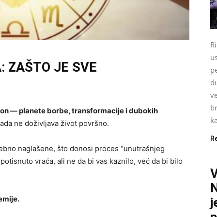
Ri
u
 ZAŠTO JE SVE
pe
du
ve
br
ton — planete borbe, transformacije i dubokih
ka
ada ne doživljava život površno.
R
ebno naglašene, što donosi proces “unutrašnjeg
 potisnuto vraća, ali ne da bi vas kaznilo, već da bi bilo
N
emije.
j
p