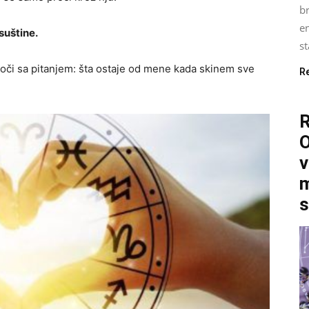
b
e
suštine.
st
uoči sa pitanjem: šta ostaje od mene kada skinem sve
R
O
v
m
s