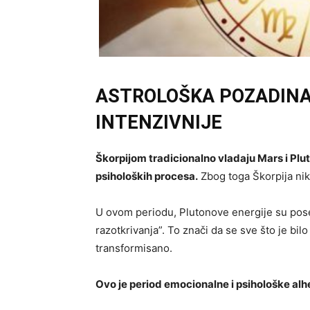
ASTROLOŠKA POZADINA:
INTENZIVNIJE
Škorpijom tradicionalno vladaju Mars i Plu
psiholoških procesa.
Zbog toga Škorpija nik
U ovom periodu, Plutonove energije su pos
razotkrivanja”. To znači da se sve što je bilo
transformisano.
Ovo je period emocionalne i psihološke alh