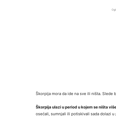
Ogl
Škorpija mora da ide na sve ili ništa. Slede
Škorpija ulazi u period u kojem se ništa vi
osećali, sumnjali ili potiskivali sada dolazi