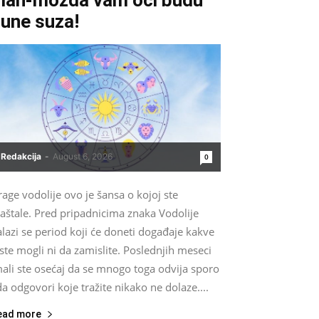
une suza!
Redakcija
-
August 6, 2026
0
age vodolije ovo je šansa o kojoj ste
aštale. Pred pripadnicima znaka Vodolije
lazi se period koji će doneti događaje kakve
ste mogli ni da zamislite. Poslednjih meseci
ali ste osećaj da se mnogo toga odvija sporo
da odgovori koje tražite nikako ne dolaze....
ead more