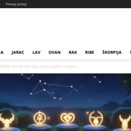
a
Privacy policy
CA
JARAC
LAV
OVAN
RAK
RIBE
ŠKORPIJA
ROM: Zvezde vam daju put ka uspehu o kojem...