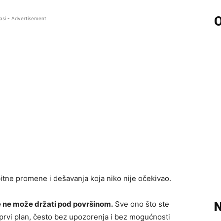
O
asi - Advertisement
 bitne promene i dešavanja koja niko nije očekivao.
še ne može držati pod površinom.
Sve ono što ste
N
 u prvi plan, često bez upozorenja i bez mogućnosti