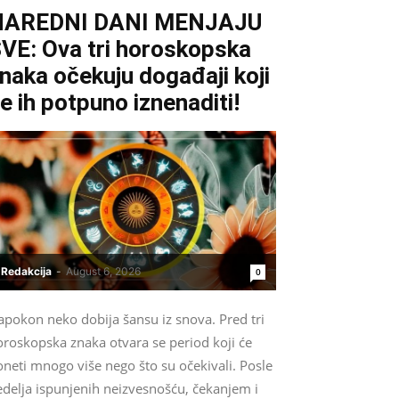
NAREDNI DANI MENJAJU
VE: Ova tri horoskopska
naka očekuju događaji koji
e ih potpuno iznenaditi!
Redakcija
-
August 6, 2026
0
apokon neko dobija šansu iz snova. Pred tri
oroskopska znaka otvara se period koji će
neti mnogo više nego što su očekivali. Posle
edelja ispunjenih neizvesnošću, čekanjem i