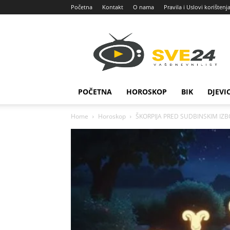
Početna
Kontakt
O nama
Pravila i Uslovi korištenj
Sve
24
POČETNA
HOROSKOP
BIK
DJEVI
Home
Horoskop
ŠKORPIJA PRED SUDBINSKIM IZBO