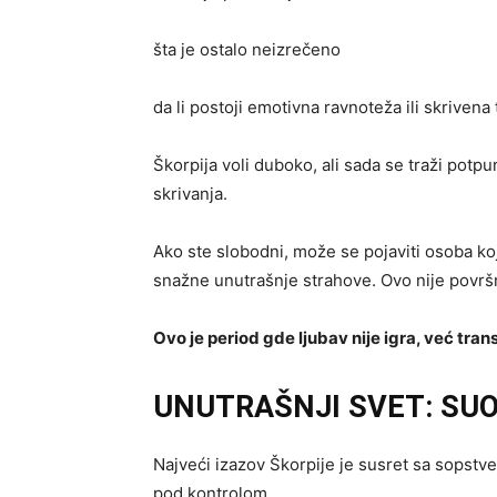
šta je ostalo neizrečeno
da li postoji emotivna ravnoteža ili skrivena 
Škorpija voli duboko, ali sada se traži potp
skrivanja.
Ako ste slobodni, može se pojaviti osoba ko
snažne unutrašnje strahove. Ovo nije površ
Ovo je period gde ljubav nije igra, već tran
UNUTRAŠNJI SVET: SU
Najveći izazov Škorpije je susret sa sopst
pod kontrolom.