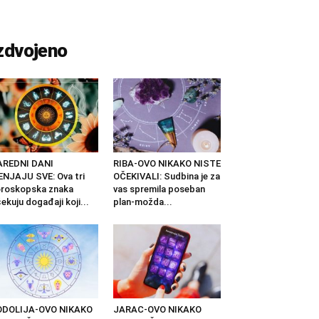
zdvojeno
AREDNI DANI
RIBA-OVO NIKAKO NISTE
NJAJU SVE: Ova tri
OČEKIVALI: Sudbina je za
roskopska znaka
vas spremila poseban
ekuju događaji koji...
plan-možda...
ODOLIJA-OVO NIKAKO
JARAC-OVO NIKAKO