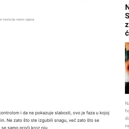
S
se nastavlja nakon oglasa
z
ć
N
h
kontrolom i da ne pokazuje slabosti, ovo je faza u kojoj
do
in. Ne zato što ste izgubili snagu, već zato što se
n
 se samo proći kroz nju.