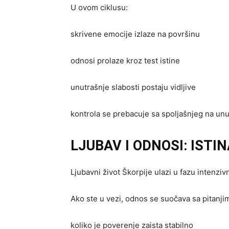
U ovom ciklusu:
skrivene emocije izlaze na površinu
odnosi prolaze kroz test istine
unutrašnje slabosti postaju vidljive
kontrola se prebacuje sa spoljašnjeg na unu
LJUBAV I ODNOSI: ISTI
Ljubavni život Škorpije ulazi u fazu intenziv
Ako ste u vezi, odnos se suočava sa pitanji
koliko je poverenje zaista stabilno