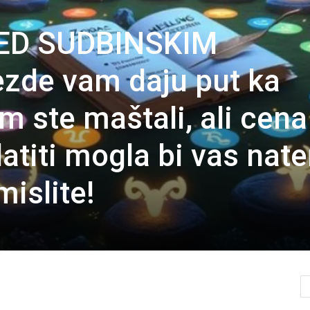
ED SUDBINSKIM
zde vam daju put ka
m ste maštali, ali cena
atiti mogla bi vas nate
islite!