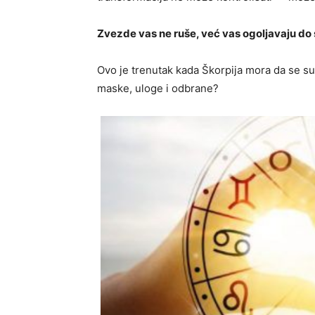
Zvezde vas ne ruše, već vas ogoljavaju do 
Ovo je trenutak kada Škorpija mora da se s
maske, uloge i odbrane?