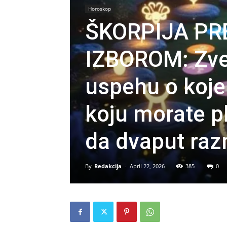
Horoskop
ŠKORPIJA PR
IZBOROM: Zve
uspehu o koje
koju morate pl
da dvaput razm
By
Redakcija
-
April 22, 2026
385
0