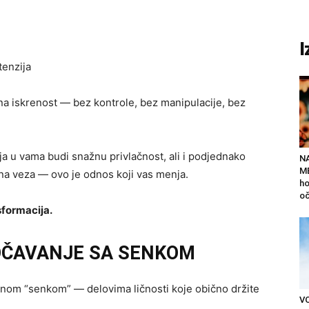
I
tenzija
una iskrenost — bez kontrole, bez manipulacije, bez
ja u vama budi snažnu privlačnost, ali i podjednako
N
ME
na veza — ovo je odnos koji vas menja.
ho
oč
sformacija.
OČAVANJE SA SENKOM
venom “senkom” — delovima ličnosti koje obično držite
V