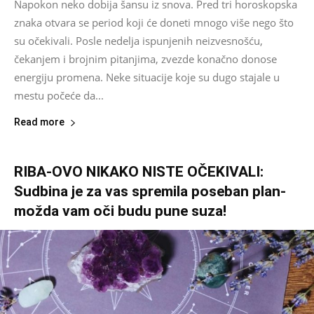
Napokon neko dobija šansu iz snova. Pred tri horoskopska
znaka otvara se period koji će doneti mnogo više nego što
su očekivali. Posle nedelja ispunjenih neizvesnošću,
čekanjem i brojnim pitanjima, zvezde konačno donose
energiju promena. Neke situacije koje su dugo stajale u
mestu počeće da...
Read more
RIBA-OVO NIKAKO NISTE OČEKIVALI:
Sudbina je za vas spremila poseban plan-
možda vam oči budu pune suza!