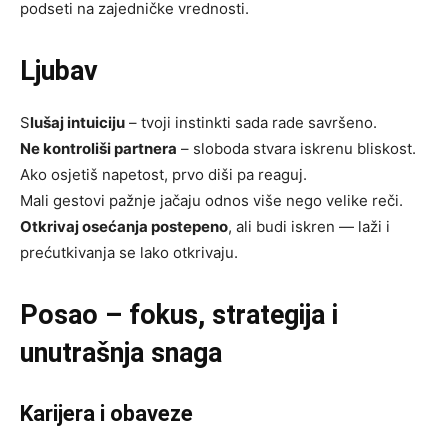
podseti na zajedničke vrednosti.
Ljubav
S
lušaj intuiciju
– tvoji instinkti sada rade savršeno.
Ne kontroliši partnera
– sloboda stvara iskrenu bliskost.
Ako osjetiš napetost, prvo diši pa reaguj.
Mali gestovi pažnje jačaju odnos više nego velike reči.
Otkrivaj osećanja postepeno
, ali budi iskren — laži i
prećutkivanja se lako otkrivaju.
Posao – fokus, strategija i
unutrašnja snaga
Karijera i obaveze