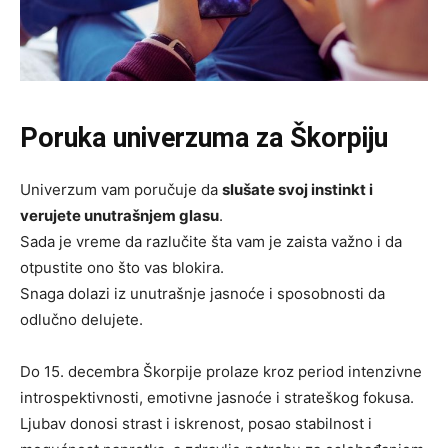
Poruka univerzuma za Škorpiju
Univerzum vam poručuje da
slušate svoj instinkt i
verujete unutrašnjem glasu
.
Sada je vreme da razlučite šta vam je zaista važno i da
otpustite ono što vas blokira.
Snaga dolazi iz unutrašnje jasnoće i sposobnosti da
odlučno delujete.
Do 15. decembra Škorpije prolaze kroz period intenzivne
introspektivnosti, emotivne jasnoće i strateškog fokusa.
Ljubav donosi strast i iskrenost, posao stabilnost i