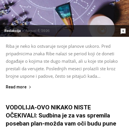
Redakcija
-
August 6, 2026
0
Riba je neko ko ostvaruje svoje planove uskoro. Pred
pripadnicima znaka Ribe nalazi se period koji će doneti
događaje o kojima ste dugo maštali, ali u koje ste polako
prestali da verujete. Poslednjih meseci prolazili ste kroz
brojne uspone i padove, često se pitajući kada...
Read more
VODOLIJA-OVO NIKAKO NISTE
OČEKIVALI: Sudbina je za vas spremila
poseban plan-možda vam oči budu pune