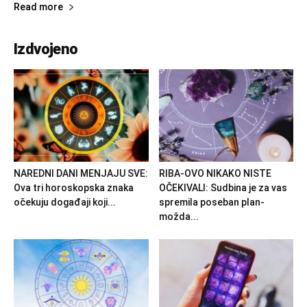
Read more
Izdvojeno
NAREDNI DANI MENJAJU SVE:
RIBA-OVO NIKAKO NISTE
Ova tri horoskopska znaka
OČEKIVALI: Sudbina je za vas
očekuju događaji koji...
spremila poseban plan-
možda...