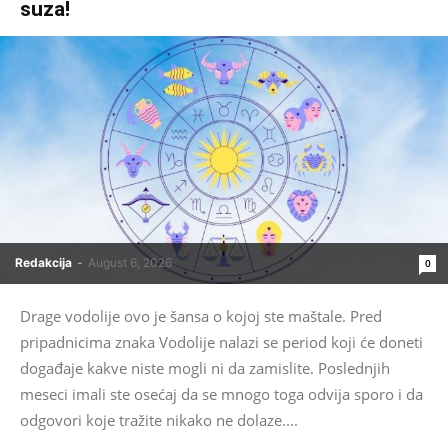
suza!
Redakcija
-
August 6, 2026
0
Drage vodolije ovo je šansa o kojoj ste maštale. Pred
pripadnicima znaka Vodolije nalazi se period koji će doneti
događaje kakve niste mogli ni da zamislite. Poslednjih
meseci imali ste osećaj da se mnogo toga odvija sporo i da
odgovori koje tražite nikako ne dolaze....