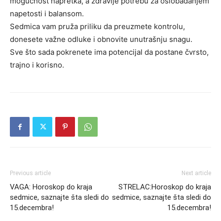
mogućnost napretka, a zdravlje potrebu za oslobađanjem
napetosti i balansom.
Sedmica vam pruža priliku da preuzmete kontrolu,
donesete važne odluke i obnovite unutrašnju snagu.
Sve što sada pokrenete ima potencijal da postane čvrsto,
trajno i korisno.
Previous article
Next article
VAGA: Horoskop do kraja
STRELAC:Horoskop do kraja
sedmice, saznajte šta sledi do
sedmice, saznajte šta sledi do
15.decembra!
15.decembra!