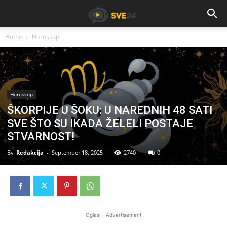
Home
Horoskop
Horoskop
ŠKORPIJE U ŠOKU: U NAREDNIH 48 SATI
SVE ŠTO SU IKADA ŽELELI POSTAJE
STVARNOST!
By
Redakcija
-
September 18, 2025
2740
0
Oglasi - Advertisement