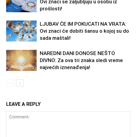
Ovi znaci se zaljubljuju u osobu iz
prošlosti!
LJUBAV ĆE IM POKUCATI NA VRATA:
Ovi znaci će dobiti šansu o kojoj su do
sada maštali!
NAREDNI DANI DONOSE NEŠTO
DIVNO: Za ova tri znaka sledi vreme
najvećih iznenađenja!
LEAVE A REPLY