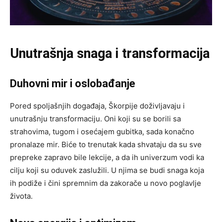
Unutrašnja snaga i transformacija
Duhovni mir i oslobađanje
Pored spoljašnjih događaja, Škorpije doživljavaju i
unutrašnju transformaciju. Oni koji su se borili sa
strahovima, tugom i osećajem gubitka, sada konačno
pronalaze mir. Biće to trenutak kada shvataju da su sve
prepreke zapravo bile lekcije, a da ih univerzum vodi ka
cilju koji su oduvek zaslužili. U njima se budi snaga koja
ih podiže i čini spremnim da zakorače u novo poglavlje
života.