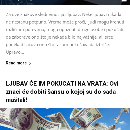
Za ove znakove sledi emocija i ljubav. Neke ljubavi nikada
ne nestanu potpuno. Vreme može proći, ljudi mogu krenuti
različitim putevima, mogu upoznati druge osobe i pokušati
da zaborave ono što je nekada bilo najvažnije, ali srce
ponekad sačuva ono što razum pokušava da izbriše.
Upravo...
Read more
LJUBAV ĆE IM POKUCATI NA VRATA: Ovi
znaci će dobiti šansu o kojoj su do sada
maštali!