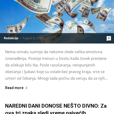
Redakcija
-
August 8, 2026
0
Nema nimalo sumnje da nekome slede velika emotivna
iznenađenja. Postoje trenuci u životu kada čovek prestane
da očekuje bilo šta. Posle razočaranja, neispunjenih
obećanja i ljubavi koje su ostale bez pravog kraja, srce se
umori od čekanja. Mnogi tada počnu da veruju da za njih...
Read more
NAREDNI DANI DONOSE NEŠTO DIVNO: Za
ova tri znaka sledi vreme najvećih