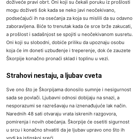
doživeće pravi obrt. Oni koji su čekali poruku iz prošlosti
mogu doživeti šok kada se neko javi neočekivano,
podsećajući ih na osećanja za koja su mislili da su odavno
zaboravljena. Biće to trenutak kada će srce brže zakucati,
a prošlost i sadašnjost se spojiti u neočekivanom susretu.
Oni koji su slobodni, dobiće priliku da upoznaju osobu
koja će im doneti uzbuđenje i treperenje, dok će zauzete
Škorpije konačno pronaći sklad i toplinu u vezi.
Strahovi nestaju, a ljubav cveta
Sve ono što je Škorpijama donosilo sumnje i nesigurnost
sada se povlači. Ljubavni odnosi dobijaju na snazi, a
nesporazumi se razrešavaju na iznenađujuće lak način.
Narednih 48 sati otvaraju vrata iskrenih razgovora,
pomirenja i novih obećanja. Škorpije će osetiti sigurnost
u srcu i konačno shvatiti da je ljubav upravo ono što ih
vodi ka istinskoj sreći.