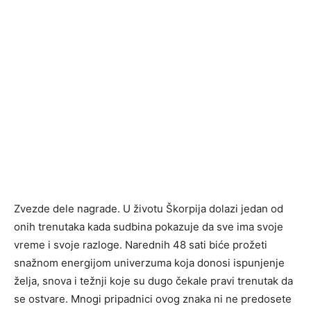
Zvezde dele nagrade. U životu Škorpija dolazi jedan od
onih trenutaka kada sudbina pokazuje da sve ima svoje
vreme i svoje razloge. Narednih 48 sati biće prožeti
snažnom energijom univerzuma koja donosi ispunjenje
želja, snova i težnji koje su dugo čekale pravi trenutak da
se ostvare. Mnogi pripadnici ovog znaka ni ne predosete