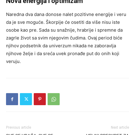
Nova energija i optimizam
Naredna dva dana donose nalet pozitivne energije i veru
da je sve moguće. Škorpije će osetiti da više nisu iste
osobe kao pre. Sada su snažnije, hrabrije i spremne da
zagrle život sa svim njegovim čudima. Ovaj period biće
njihov podsetnik da univerzum nikada ne zaboravlja
njihove želje i da sreća uvek pronađe put do onih koji
veruju.
Previous article
Next article