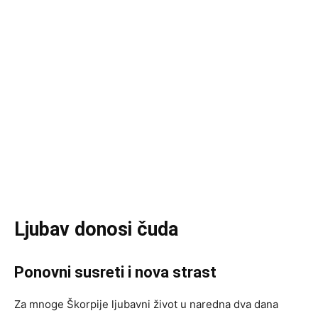
Ljubav donosi čuda
Ponovni susreti i nova strast
Za mnoge Škorpije ljubavni život u naredna dva dana