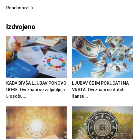
Read more
Izdvojeno
KADA BIVŠA LJUBAV PONOVO
LJUBAV ĆE IM POKUCATI NA
DOĐE: Ovi znaci se zaljubljuju
VRATA: Ovi znaci će dobiti
u osobu...
šansu...