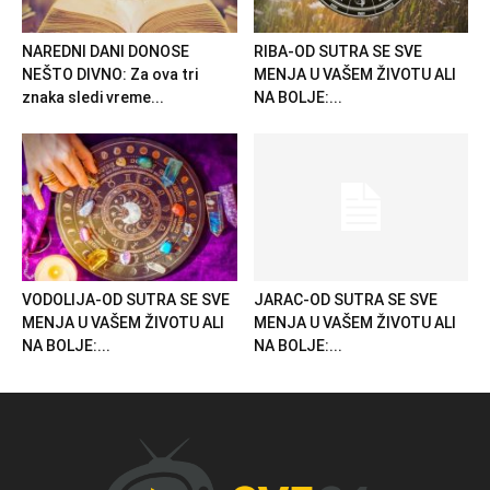
NAREDNI DANI DONOSE
RIBA-OD SUTRA SE SVE
NEŠTO DIVNO: Za ova tri
MENJA U VAŠEM ŽIVOTU ALI
znaka sledi vreme...
NA BOLJE:...
VODOLIJA-OD SUTRA SE SVE
JARAC-OD SUTRA SE SVE
MENJA U VAŠEM ŽIVOTU ALI
MENJA U VAŠEM ŽIVOTU ALI
NA BOLJE:...
NA BOLJE:...