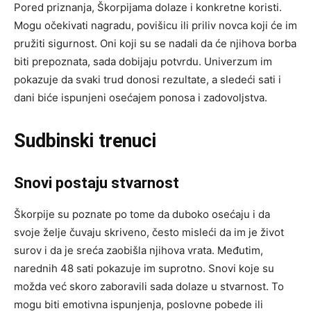
Pored priznanja, Škorpijama dolaze i konkretne koristi.
Mogu očekivati nagradu, povišicu ili priliv novca koji će im
pružiti sigurnost. Oni koji su se nadali da će njihova borba
biti prepoznata, sada dobijaju potvrdu. Univerzum im
pokazuje da svaki trud donosi rezultate, a sledeći sati i
dani biće ispunjeni osećajem ponosa i zadovoljstva.
Sudbinski trenuci
Snovi postaju stvarnost
Škorpije su poznate po tome da duboko osećaju i da
svoje želje čuvaju skriveno, često misleći da im je život
surov i da je sreća zaobišla njihova vrata. Međutim,
narednih 48 sati pokazuje im suprotno. Snovi koje su
možda već skoro zaboravili sada dolaze u stvarnost. To
mogu biti emotivna ispunjenja, poslovne pobede ili