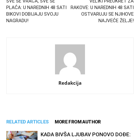
SVE SE VRAĆA, SVE SE
VELIKI PREOKRET ZA
PLAĆA: U NAREDNIH 48 SATI
RAKOVE: U NAREDNIH 48 SATI
BIKOVI DOBIJAJU SVOJU
OSTVARUJU SE NJIHOVE
NAGRADU!
NAJVEĆE ŽELJE!
Redakcija
RELATED ARTICLES
MORE FROM AUTHOR
KADA BIVŠA LJUBAV PONOVO DOĐE: