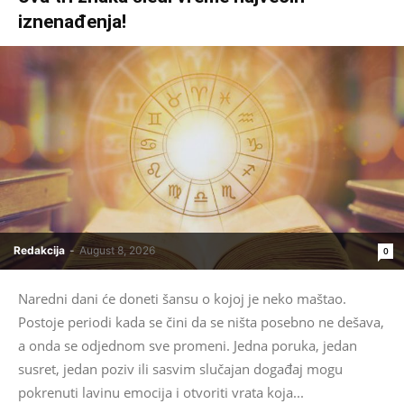
iznenađenja!
Redakcija
-
August 8, 2026
0
Naredni dani će doneti šansu o kojoj je neko maštao.
Postoje periodi kada se čini da se ništa posebno ne dešava,
a onda se odjednom sve promeni. Jedna poruka, jedan
susret, jedan poziv ili sasvim slučajan događaj mogu
pokrenuti lavinu emocija i otvoriti vrata koja...