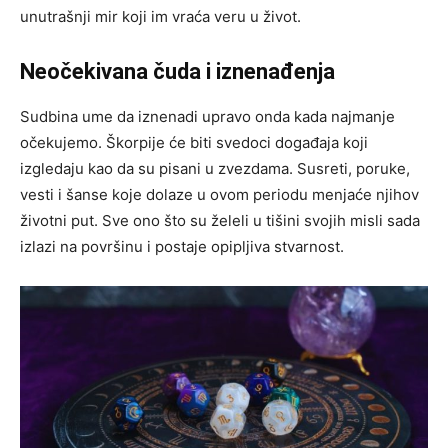
unutrašnji mir koji im vraća veru u život.
Neočekivana čuda i iznenađenja
Sudbina ume da iznenadi upravo onda kada najmanje
očekujemo. Škorpije će biti svedoci događaja koji
izgledaju kao da su pisani u zvezdama. Susreti, poruke,
vesti i šanse koje dolaze u ovom periodu menjaće njihov
životni put. Sve ono što su želeli u tišini svojih misli sada
izlazi na površinu i postaje opipljiva stvarnost.