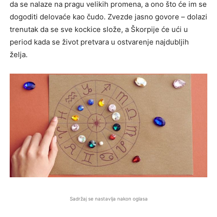
da se nalaze na pragu velikih promena, a ono što će im se
dogoditi delovaće kao čudo. Zvezde jasno govore – dolazi
trenutak da se sve kockice slože, a Škorpije će ući u
period kada se život pretvara u ostvarenje najdubljih
želja.
Sadržaj se nastavlja nakon oglasa