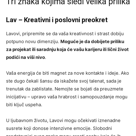
Tri znaka kojima sledi velika prilika
Lav – Kreativni i poslovni preokret
Lavovi, pripremite se da vaša kreativnost i strast dobiju
potpuno novu dimenziju.
Moguće je da dobijete priliku
za projekat ili saradnju koja će vašu karijeru ili lični život
podići na viši nivo
.
Vaša energija će biti magnet za nove kontakte i ideje. Ako
ste dugo čekali šansu da iskažete svoj talenat, sada je
trenutak da zablistate. Nemojte se bojati da preuzmete
inicijativu – upravo vaša hrabrost i samopouzdanje mogu
biti ključ uspeha.
U ljubavnom životu, Lavovi mogu očekivati iznenadne
susrete koji donose intenzivne emocije. Slobodni