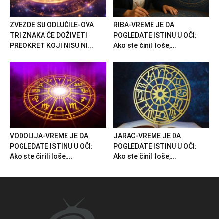
ZVEZDE SU ODLUČILE-OVA
RIBA-VREME JE DA
TRI ZNAKA ĆE DOŽIVETI
POGLEDATE ISTINU U OČI:
PREOKRET KOJI NISU NI...
Ako ste činili loše,...
VODOLIJA-VREME JE DA
JARAC-VREME JE DA
POGLEDATE ISTINU U OČI:
POGLEDATE ISTINU U OČI:
Ako ste činili loše,...
Ako ste činili loše,...