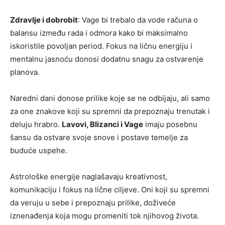
Zdravlje i dobrobit
: Vage bi trebalo da vode računa o
balansu između rada i odmora kako bi maksimalno
iskoristile povoljan period. Fokus na ličnu energiju i
mentalnu jasnoću donosi dodatnu snagu za ostvarenje
planova.
Naredni dani donose prilike koje se ne odbijaju, ali samo
za one znakove koji su spremni da prepoznaju trenutak i
deluju hrabro.
Lavovi, Blizanci i Vage
imaju posebnu
šansu da ostvare svoje snove i postave temelje za
buduće uspehe.
Astrološke energije naglašavaju kreativnost,
komunikaciju i fokus na lične ciljeve. Oni koji su spremni
da veruju u sebe i prepoznaju prilike, doživeće
iznenađenja koja mogu promeniti tok njihovog života.