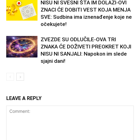
NISU NI SVESNI ŠTA IM DOLAZI-OVI
ZNACI ĆE DOBITI VEST KOJA MENJA
SVE: Sudbina ima iznenađenje koje ne
očekujete!
ZVEZDE SU ODLUČILE-OVA TRI
ZNAKA ĆE DOŽIVETI PREOKRET KOJI
NISU NI SANJALI: Napokon im slede
sjajni dani!
LEAVE A REPLY