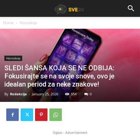
Home
Horoskop
Horoskop
SLEDI ŠANSA KOJA SE NE ODBIJA:
Fokusirajte se na svoje snove, ovo je
idealan period za neke znakove!
By
Redakcija
-
January 25, 2026
554
0
Oglasi - Advertisement