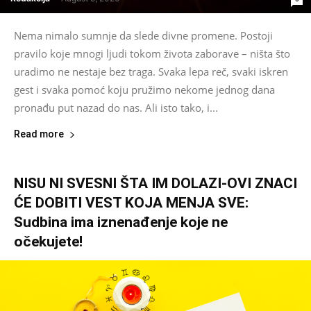
Nema nimalo sumnje da slede divne promene. Postoji
pravilo koje mnogi ljudi tokom života zaborave – ništa što
uradimo ne nestaje bez traga. Svaka lepa reč, svaki iskren
gest i svaka pomoć koju pružimo nekome jednog dana
pronađu put nazad do nas. Ali isto tako, i...
Read more
NISU NI SVESNI ŠTA IM DOLAZI-OVI ZNACI
ĆE DOBITI VEST KOJA MENJA SVE:
Sudbina ima iznenađenje koje ne
očekujete!