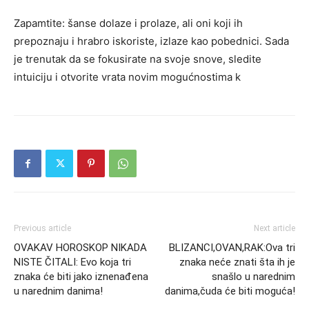
Zapamtite: šanse dolaze i prolaze, ali oni koji ih
prepoznaju i hrabro iskoriste, izlaze kao pobednici. Sada
je trenutak da se fokusirate na svoje snove, sledite
intuiciju i otvorite vrata novim mogućnostima k
Previous article
Next article
OVAKAV HOROSKOP NIKADA
BLIZANCI,OVAN,RAK:Ova tri
NISTE ČITALI: Evo koja tri
znaka neće znati šta ih je
znaka će biti jako iznenađena
snašlo u narednim
u narednim danima!
danima,čuda će biti moguća!