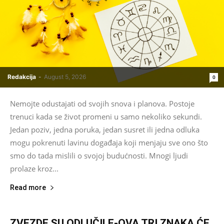
Redakcija
-
August 5, 2026
0
Nemojte odustajati od svojih snova i planova. Postoje
trenuci kada se život promeni u samo nekoliko sekundi.
Jedan poziv, jedna poruka, jedan susret ili jedna odluka
mogu pokrenuti lavinu događaja koji menjaju sve ono što
smo do tada mislili o svojoj budućnosti. Mnogi ljudi
prolaze kroz...
Read more
ZVEZDE SU ODLUČILE-OVA TRI ZNAKA ĆE