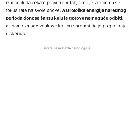
izmiče ili da čekate pravi trenutak, sada je vreme da se
fokusirate na svoje snove.
Astrološke energije narednog
perioda donose šansu koju je gotovo nemoguće odbiti
,
ali samo za one znakove koji su spremni da je prepoznaju
i iskoriste.
Sadržaj se nastavlja nakon oglasa