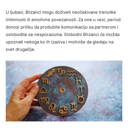
U ljubavi, Blizanci mogu doživeti neočekivane trenutke
intimnosti ili emotivne povezanosti. Za one u vezi, period
donosi priliku da produbite komunikaciju sa partnerom i
oslobodite se nesporazuma. Slobodni Blizanci će možda
upoznati nekoga ko ih izaziva i motiviše da gledaju na
svet drugačije.