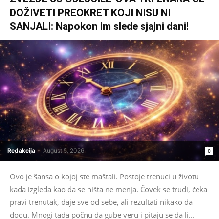
DOŽIVETI PREOKRET KOJI NISU NI
SANJALI: Napokon im slede sjajni dani!
Redakcija
-
August 5, 2026
0
Ovo je šansa o kojoj ste maštali. Postoje trenuci u životu
kada izgleda kao da se ništa ne menja. Čovek se trudi, čeka
pravi trenutak, daje sve od sebe, ali rezultati nikako da
dođu. Mnogi tada počnu da gube veru i pitaju se da li...