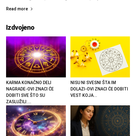
Read more
Izdvojeno
KARMA KONAČNO DELI
NISU NI SVESNI ŠTA IM
NAGRADE-OVI ZNACI ĆE
DOLAZI-OVI ZNACI ĆE DOBITI
DOBITI SVE ŠTO SU
VEST KOJA...
ZASLUŽILI:...