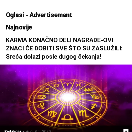
Oglasi - Advertisement
Najnovije
KARMA KONAČNO DELI NAGRADE-OVI
ZNACI ĆE DOBITI SVE ŠTO SU ZASLUŽILI:
Sreća dolazi posle dugog čekanja!
Redakcija
-
August 5, 2026
0