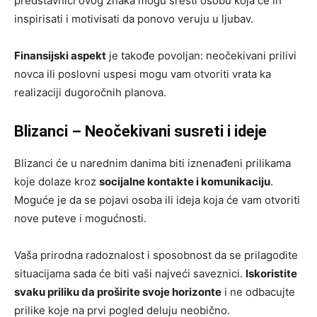
predstavnici ovog znaka mogu sresti osobu koja će ih
inspirisati i motivisati da ponovo veruju u ljubav.
Finansijski aspekt
je takođe povoljan: neočekivani prilivi
novca ili poslovni uspesi mogu vam otvoriti vrata ka
realizaciji dugoročnih planova.
Blizanci – Neočekivani susreti i ideje
Blizanci će u narednim danima biti iznenađeni prilikama
koje dolaze kroz
socijalne kontakte i komunikaciju
.
Moguće je da se pojavi osoba ili ideja koja će vam otvoriti
nove puteve i mogućnosti.
Vaša prirodna radoznalost i sposobnost da se prilagodite
situacijama sada će biti vaši najveći saveznici.
Iskoristite
svaku priliku da proširite svoje horizonte
i ne odbacujte
prilike koje na prvi pogled deluju neobično.