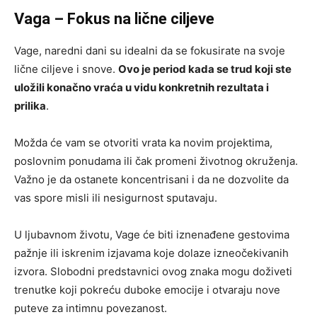
Vaga – Fokus na lične ciljeve
Vage, naredni dani su idealni da se fokusirate na svoje
lične ciljeve i snove.
Ovo je period kada se trud koji ste
uložili konačno vraća u vidu konkretnih rezultata i
prilika
.
Možda će vam se otvoriti vrata ka novim projektima,
poslovnim ponudama ili čak promeni životnog okruženja.
Važno je da ostanete koncentrisani i da ne dozvolite da
vas spore misli ili nesigurnost sputavaju.
U ljubavnom životu, Vage će biti iznenađene gestovima
pažnje ili iskrenim izjavama koje dolaze izneočekivanih
izvora. Slobodni predstavnici ovog znaka mogu doživeti
trenutke koji pokreću duboke emocije i otvaraju nove
puteve za intimnu povezanost.