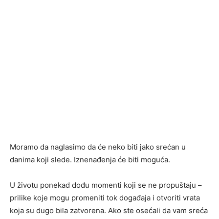
Moramo da naglasimo da će neko biti jako srećan u
danima koji slede. Iznenađenja će biti moguća.
U životu ponekad dođu momenti koji se ne propuštaju –
prilike koje mogu promeniti tok događaja i otvoriti vrata
koja su dugo bila zatvorena. Ako ste osećali da vam sreća