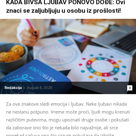
KADA BIVŠA LJUBAV PONOVO DOĐE: Ovi
znaci se zaljubljuju u osobu iz prošlosti!
Redakcija
-
August 8, 2026
0
Za ove znakove sledi emocija i ljubav. Neke ljubavi nikada
ne nestanu potpuno. Vreme može proći, ljudi mogu krenuti
različitim putevima, mogu upoznati druge osobe i pokušati
da zaborave ono što je nekada bilo najvažnije, ali srce
ponekad sačuva ono što razum pokušava da izbriše.