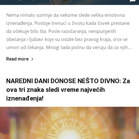
Nema nimalo sumnje da nekome slede velika emotivna
iznenađenja. Postoje trenuci u životu kada čovek prestane
da očekuje bilo šta. Posle razočaranja, neispunjenih
obećanja i ljubavi koje su ostale bez pravog kraja, srce se
umori od čekanja. Mnogi tada počnu da veruju da za njih...
Read more
NAREDNI DANI DONOSE NEŠTO DIVNO: Za
ova tri znaka sledi vreme najvećih
iznenađenja!