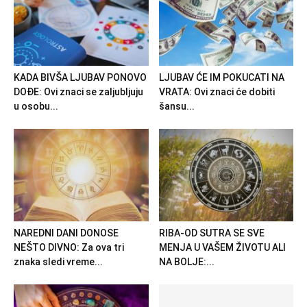
KADA BIVŠA LJUBAV PONOVO
LJUBAV ĆE IM POKUCATI NA
DOĐE: Ovi znaci se zaljubljuju
VRATA: Ovi znaci će dobiti
u osobu...
šansu...
NAREDNI DANI DONOSE
RIBA-OD SUTRA SE SVE
NEŠTO DIVNO: Za ova tri
MENJA U VAŠEM ŽIVOTU ALI
znaka sledi vreme...
NA BOLJE:...