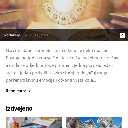
Redakcija
-
August 8, 2026
0
Naredni dani će doneti šansu o kojoj je neko maštao.
Postoje periodi kada se čini da se ništa posebno ne dešava,
a onda se odjednom sve promeni. Jedna poruka, jedan
susret, jedan poziv ili sasvim slučajan događaj mogu
pokrenuti lavinu emocija i otvoriti vrata koja...
Read more
Izdvojeno