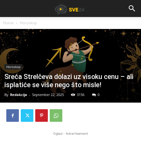
Home
Horoskop
Horoskop
Sreća Strelčeva dolazi uz visoku cenu – ali
isplatiće se više nego što misle!
By
Redakcija
-
September 22, 2025
3156
0
Oglasi - Advertisement