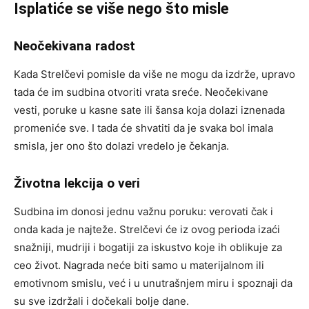
Isplatiće se više nego što misle
Neočekivana radost
Kada Strelčevi pomisle da više ne mogu da izdrže, upravo
tada će im sudbina otvoriti vrata sreće. Neočekivane
vesti, poruke u kasne sate ili šansa koja dolazi iznenada
promeniće sve. I tada će shvatiti da je svaka bol imala
smisla, jer ono što dolazi vredelo je čekanja.
Životna lekcija o veri
Sudbina im donosi jednu važnu poruku: verovati čak i
onda kada je najteže. Strelčevi će iz ovog perioda izaći
snažniji, mudriji i bogatiji za iskustvo koje ih oblikuje za
ceo život. Nagrada neće biti samo u materijalnom ili
emotivnom smislu, već i u unutrašnjem miru i spoznaji da
su sve izdržali i dočekali bolje dane.