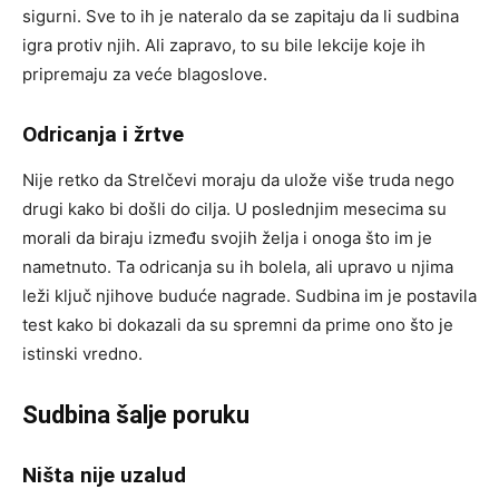
sigurni. Sve to ih je nateralo da se zapitaju da li sudbina
igra protiv njih. Ali zapravo, to su bile lekcije koje ih
pripremaju za veće blagoslove.
Odricanja i žrtve
Nije retko da Strelčevi moraju da ulože više truda nego
drugi kako bi došli do cilja. U poslednjim mesecima su
morali da biraju između svojih želja i onoga što im je
nametnuto. Ta odricanja su ih bolela, ali upravo u njima
leži ključ njihove buduće nagrade. Sudbina im je postavila
test kako bi dokazali da su spremni da prime ono što je
istinski vredno.
Sudbina šalje poruku
Ništa nije uzalud