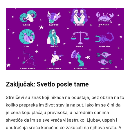
Zaključak: Svetlo posle tame
Strelčevi su znak koji nikada ne odustaje, bez obzira na to
koliko prepreka im život stavlja na put. Iako im se čini da
je cena koju plaćaju previsoka, u narednim danima
shvatiće da im se sve vraća višestruko. Ljubav, uspeh i
unutrašnja sreća konačno će zakucati na njihova vrata. A