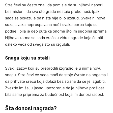
Strelčevi su često znali da pomisle da su njihovi napori
besmisleni, da sve što grade nestaje preko noći. Ipak,
sada se pokazuje da ništa nije bilo uzalud. Svaka njihova
suza, svaka neprospavana noć i svaka borba koju su
podneli bila je deo puta ka onome što im sudbina sprema.
Njihova karma se sada vraća u vidu nagrade koja će biti
daleko veća od svega što su izgubili.
Snaga koju su stekli
Svaki izazov koji su prebrodili izgradio je u njima novu
snagu. Strelčevi će sada moći da stoje čvrsto na nogama i
da prihvate sreću koja dolazi bez straha da će je izgubiti.
Zvezde im šalju jasno upozorenje da je njihova prošlost
bila samo priprema za budućnost koja im donosi radost.
Šta donosi nagrada?