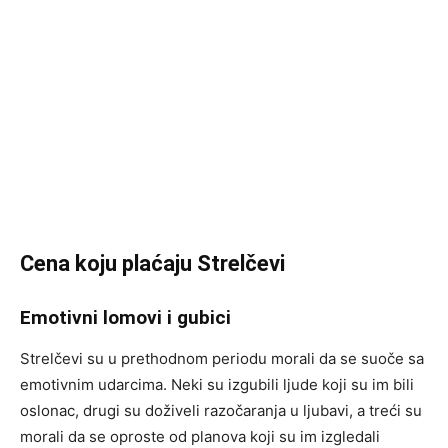
Cena koju plaćaju Strelčevi
Emotivni lomovi i gubici
Strelčevi su u prethodnom periodu morali da se suoče sa
emotivnim udarcima. Neki su izgubili ljude koji su im bili
oslonac, drugi su doživeli razočaranja u ljubavi, a treći su
morali da se oproste od planova koji su im izgledali