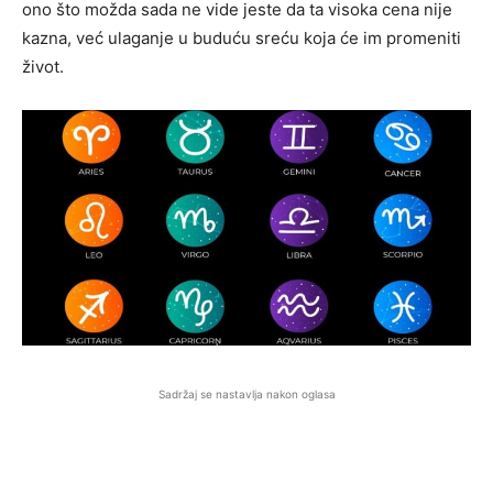
ono što možda sada ne vide jeste da ta visoka cena nije
kazna, već ulaganje u buduću sreću koja će im promeniti
život.
Sadržaj se nastavlja nakon oglasa