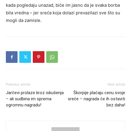
kada pogledaju unazad, biće im jasno da je svaka borba
bila vredna – jer sreća koja dolazi prevazilazi sve što su
mogli da zamisle.
Previous article
Next article
Jarčevi prolaze kroz iskušenja
Škorpije plaćaju cenu svoje
– ali sudbina im sprema
sreće – nagrada će ih ostaviti
ogromnu nagradu!
bez daha!