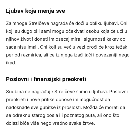
Ljubav koja menja sve
Za mnoge Strelčeve nagrada će doći u obliku ljubavi. Oni
koji su dugo bili sami mogu očekivati osobu koja će ući u
njihov život i doneti im osećaj mira i sigurnosti kakav do
sada nisu imali. Oni koji su već u vezi proći će kroz težak
period razmirica, ali će iz njega izaći jači i povezaniji nego
ikad.
Poslovni i finansijski preokreti
Sudbina ne nagrađuje Strelčeve samo u ljubavi. Poslovni
preokreti i nove prilike donose im mogućnost da
nadoknade sve gubitke iz prošlosti. Možda će morati da
se odreknu starog posla ili poznatog puta, ali ono što
dolazi biće više nego vredno svake žrtve.