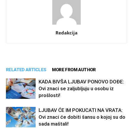
Redakcija
RELATED ARTICLES
MORE FROM AUTHOR
KADA BIVŠA LJUBAV PONOVO DOĐE:
Ovi znaci se zaljubljuju u osobu iz
prošlosti!
LJUBAV ĆE IM POKUCATI NA VRATA:
Ovi znaci će dobiti šansu o kojoj su do
sada maštali!