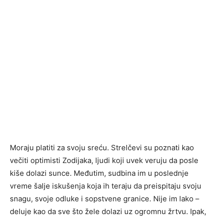
Moraju platiti za svoju sreću. Strelčevi su poznati kao
večiti optimisti Zodijaka, ljudi koji uvek veruju da posle
kiše dolazi sunce. Međutim, sudbina im u poslednje
vreme šalje iskušenja koja ih teraju da preispitaju svoju
snagu, svoje odluke i sopstvene granice. Nije im lako –
deluje kao da sve što žele dolazi uz ogromnu žrtvu. Ipak,