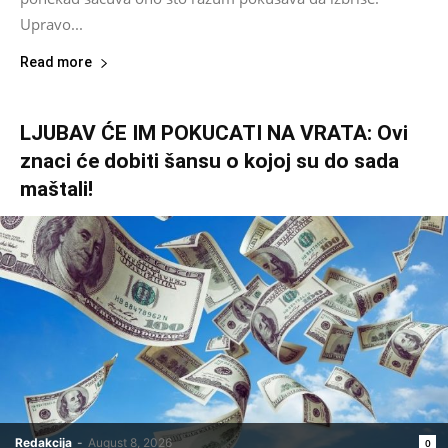
Upravo...
Read more
LJUBAV ĆE IM POKUCATI NA VRATA: Ovi
znaci će dobiti šansu o kojoj su do sada
maštali!
Redakcija
-
August 8, 2026
0