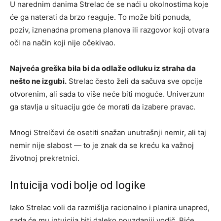
U narednim danima Strelac će se naći u okolnostima koje
će ga naterati da brzo reaguje. To može biti ponuda,
poziv, iznenadna promena planova ili razgovor koji otvara
oči na način koji nije očekivao.
Najveća greška bila bi da odlaže odluku iz straha da
nešto ne izgubi.
Strelac često želi da sačuva sve opcije
otvorenim, ali sada to više neće biti moguće. Univerzum
ga stavlja u situaciju gde će morati da izabere pravac.
Mnogi Strelčevi će osetiti snažan unutrašnji nemir, ali taj
nemir nije slabost — to je znak da se kreću ka važnoj
životnoj prekretnici.
Intuicija vodi bolje od logike
Iako Strelac voli da razmišlja racionalno i planira unapred,
sada će mu intuicija biti daleko pouzdaniji vodič. Biće