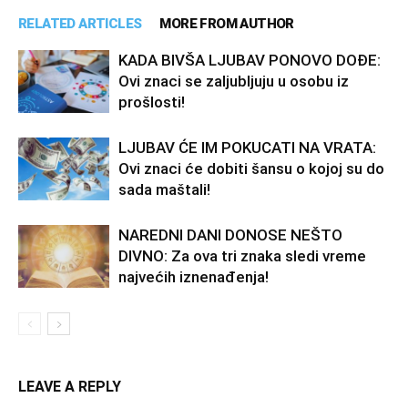
RELATED ARTICLES
MORE FROM AUTHOR
KADA BIVŠA LJUBAV PONOVO DOĐE:
Ovi znaci se zaljubljuju u osobu iz
prošlosti!
LJUBAV ĆE IM POKUCATI NA VRATA:
Ovi znaci će dobiti šansu o kojoj su do
sada maštali!
NAREDNI DANI DONOSE NEŠTO
DIVNO: Za ova tri znaka sledi vreme
najvećih iznenađenja!
LEAVE A REPLY