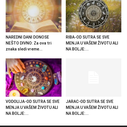
NAREDNI DANI DONOSE
RIBA-OD SUTRA SE SVE
NEŠTO DIVNO: Za ova tri
MENJA U VAŠEM ŽIVOTU ALI
znaka sledi vreme...
NA BOLJE:...
VODOLIJA-OD SUTRA SE SVE
JARAC-OD SUTRA SE SVE
MENJA U VAŠEM ŽIVOTU ALI
MENJA U VAŠEM ŽIVOTU ALI
NA BOLJE:...
NA BOLJE:...