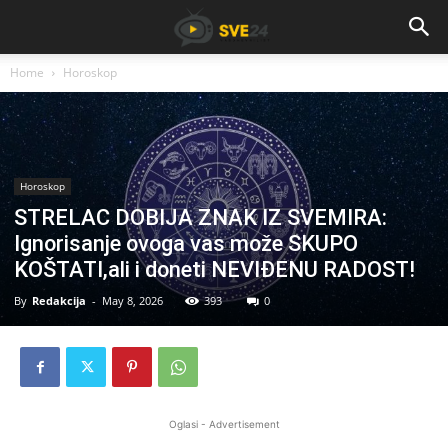
Home
Horoskop
Horoskop
STRELAC DOBIJA ZNAK IZ SVEMIRA:
Ignorisanje ovoga vas može SKUPO
KOŠTATI,ali i doneti NEVIĐENU RADOST!
By
Redakcija
-
May 8, 2026
393
0
Oglasi - Advertisement