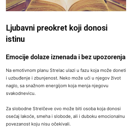
Ljubavni preokret koji donosi
istinu
Emocije dolaze iznenada i bez upozorenja
Na emotivnom planu Strelac ulazi u fazu koja može doneti
i uzbuđenje i zbunjenost. Neko može ući u njegov život
naglo, sa snažnom energijom koja menja njegovu
svakodnevicu.
Za slobodne Strelčeve ovo može biti osoba koja donosi
osećaj lakoće, smeha i slobode, ali i duboku emocionalnu
povezanost koju nisu očekivali.