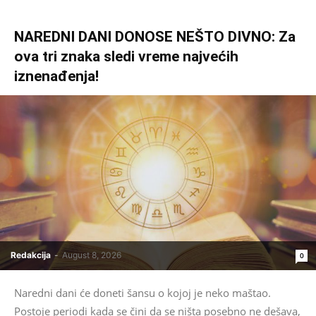
NAREDNI DANI DONOSE NEŠTO DIVNO: Za
ova tri znaka sledi vreme najvećih
iznenađenja!
Redakcija
-
August 8, 2026
0
Naredni dani će doneti šansu o kojoj je neko maštao.
Postoje periodi kada se čini da se ništa posebno ne dešava,