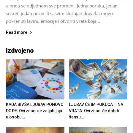
a onda se odjednom sve promeni. Jedna poruka, jedan
susret, jedan poziv ili sasvim slučajan događaj mogu
pokrenuti lavinu emocija i otvoriti vrata koja...
Read more
Izdvojeno
KADA BIVŠA LJUBAV PONOVO
LJUBAV ĆE IM POKUCATI NA
DOĐE: Ovi znaci se zaljubljuju
VRATA: Ovi znaci će dobiti
u osobu...
šansu...