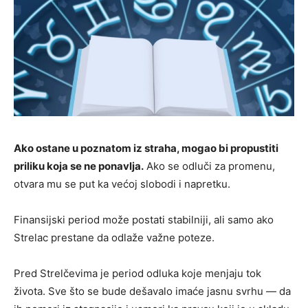
Ako ostane u poznatom iz straha, mogao bi propustiti
priliku koja se ne ponavlja.
Ako se odluči za promenu,
otvara mu se put ka većoj slobodi i napretku.
Finansijski period može postati stabilniji, ali samo ako
Strelac prestane da odlaže važne poteze.
Pred Strelčevima je period odluka koje menjaju tok
života. Sve što se bude dešavalo imaće jasnu svrhu — da