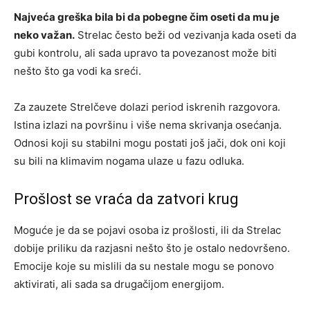
Najveća greška bila bi da pobegne čim oseti da mu je
neko važan.
Strelac često beži od vezivanja kada oseti da
gubi kontrolu, ali sada upravo ta povezanost može biti
nešto što ga vodi ka sreći.
Za zauzete Strelčeve dolazi period iskrenih razgovora.
Istina izlazi na površinu i više nema skrivanja osećanja.
Odnosi koji su stabilni mogu postati još jači, dok oni koji
su bili na klimavim nogama ulaze u fazu odluka.
Prošlost se vraća da zatvori krug
Moguće je da se pojavi osoba iz prošlosti, ili da Strelac
dobije priliku da razjasni nešto što je ostalo nedovršeno.
Emocije koje su mislili da su nestale mogu se ponovo
aktivirati, ali sada sa drugačijom energijom.