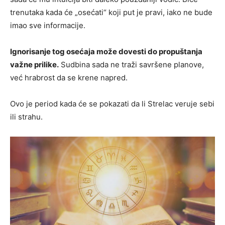
trenutaka kada će „osećati“ koji put je pravi, iako ne bude
imao sve informacije.
Ignorisanje tog osećaja može dovesti do propuštanja
važne prilike.
Sudbina sada ne traži savršene planove,
već hrabrost da se krene napred.
Ovo je period kada će se pokazati da li Strelac veruje sebi
ili strahu.