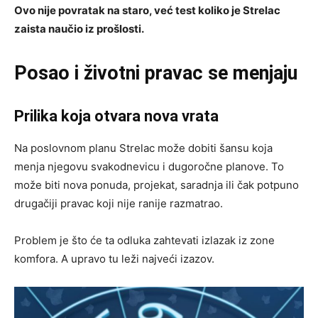
Ovo nije povratak na staro, već test koliko je Strelac
zaista naučio iz prošlosti.
Posao i životni pravac se menjaju
Prilika koja otvara nova vrata
Na poslovnom planu Strelac može dobiti šansu koja
menja njegovu svakodnevicu i dugoročne planove. To
može biti nova ponuda, projekat, saradnja ili čak potpuno
drugačiji pravac koji nije ranije razmatrao.
Problem je što će ta odluka zahtevati izlazak iz zone
komfora. A upravo tu leži najveći izazov.