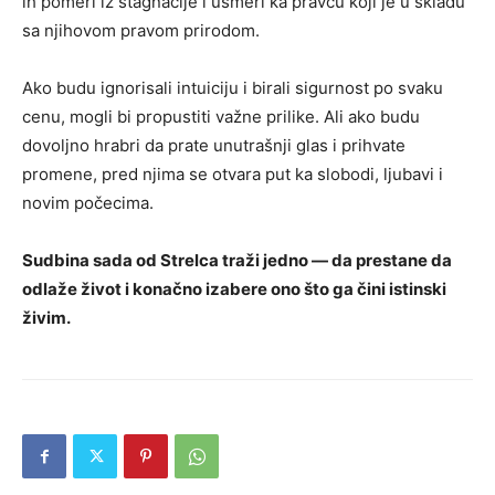
ih pomeri iz stagnacije i usmeri ka pravcu koji je u skladu
sa njihovom pravom prirodom.
Ako budu ignorisali intuiciju i birali sigurnost po svaku
cenu, mogli bi propustiti važne prilike. Ali ako budu
dovoljno hrabri da prate unutrašnji glas i prihvate
promene, pred njima se otvara put ka slobodi, ljubavi i
novim počecima.
Sudbina sada od Strelca traži jedno — da prestane da
odlaže život i konačno izabere ono što ga čini istinski
živim.