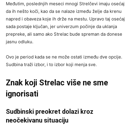
Međutim, poslednjih meseci mnogi Strelčevi imaju osećaj
da ih nešto koči, kao da se nalaze između želje da krenu
napred i obaveza koje ih drže na mestu. Upravo taj osećaj
sada postaje ključan, jer univerzum počinje da uklanja
prepreke, ali samo ako Strelac bude spreman da donese
jasnu odluku.
Ovo je period kada se ne može ostati između dve opcije.
Sudbina traži izbor, i to izbor koji menja sve.
Znak koji Strelac više ne sme
ignorisati
Sudbinski preokret dolazi kroz
neočekivanu situaciju