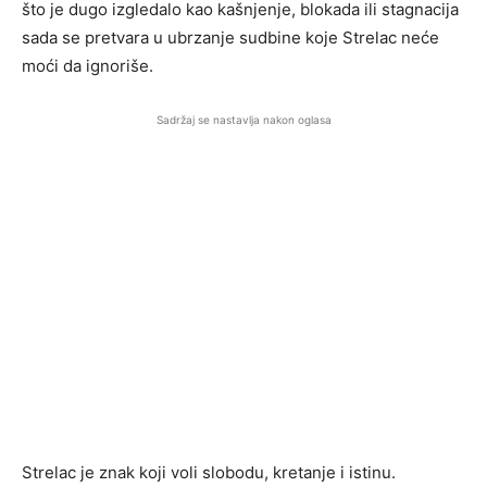
što je dugo izgledalo kao kašnjenje, blokada ili stagnacija
sada se pretvara u ubrzanje sudbine koje Strelac neće
moći da ignoriše.
Sadržaj se nastavlja nakon oglasa
Strelac je znak koji voli slobodu, kretanje i istinu.