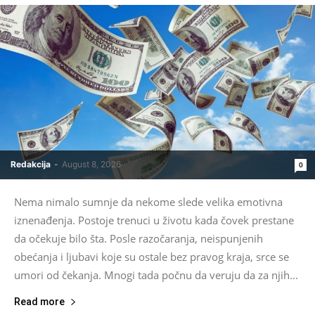
Redakcija
-
August 8, 2026
0
Nema nimalo sumnje da nekome slede velika emotivna
iznenađenja. Postoje trenuci u životu kada čovek prestane
da očekuje bilo šta. Posle razočaranja, neispunjenih
obećanja i ljubavi koje su ostale bez pravog kraja, srce se
umori od čekanja. Mnogi tada počnu da veruju da za njih...
Read more