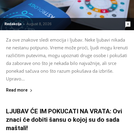
Redakcija
-
August 8, 2026
0
Za ove znakove sledi emocija i ljubav. Neke ljubavi nikada
ne nestanu potpuno. Vreme može proći, ljudi mogu krenuti
različitim putevima, mogu upoznati druge osobe i pokušati
da zaborave ono što je nekada bilo najvažnije, ali srce
ponekad sačuva ono što razum pokušava da izbriše.
Upravo...
Read more
LJUBAV ĆE IM POKUCATI NA VRATA: Ovi
znaci će dobiti šansu o kojoj su do sada
maštali!