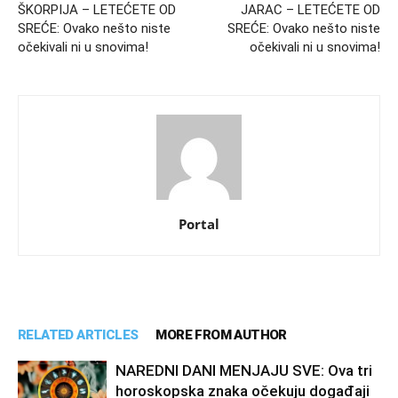
ŠKORPIJA – LETEĆETE OD
JARAC – LETEĆETE OD
SREĆE: Ovako nešto niste
SREĆE: Ovako nešto niste
očekivali ni u snovima!
očekivali ni u snovima!
Portal
RELATED ARTICLES
MORE FROM AUTHOR
NAREDNI DANI MENJAJU SVE: Ova tri
horoskopska znaka očekuju događaji