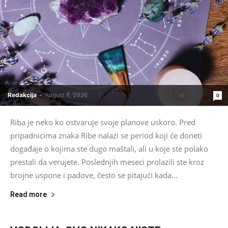
Redakcija
-
August 6, 2026
0
Riba je neko ko ostvaruje svoje planove uskoro. Pred
pripadnicima znaka Ribe nalazi se period koji će doneti
događaje o kojima ste dugo maštali, ali u koje ste polako
prestali da verujete. Poslednjih meseci prolazili ste kroz
brojne uspone i padove, često se pitajući kada...
Read more