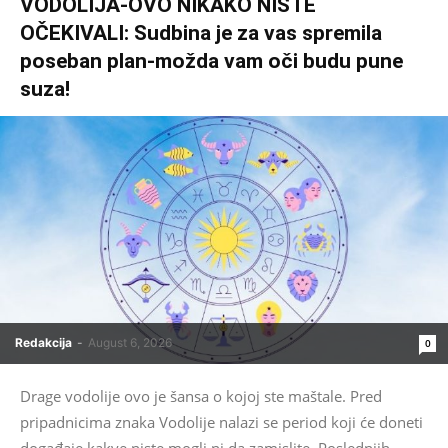
VODOLIJA-OVO NIKAKO NISTE
OČEKIVALI: Sudbina je za vas spremila
poseban plan-možda vam oči budu pune
suza!
Redakcija
-
August 6, 2026
0
Drage vodolije ovo je šansa o kojoj ste maštale. Pred
pripadnicima znaka Vodolije nalazi se period koji će doneti
događaje kakve niste mogli ni da zamislite. Poslednjih