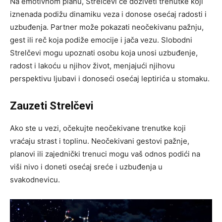
Na emotivnom planu, Strelčevi će doživeti trenutke koji
iznenada podižu dinamiku veza i donose osećaj radosti i
uzbuđenja. Partner može pokazati neočekivanu pažnju,
gest ili reč koja podiže emocije i jača vezu. Slobodni
Strelčevi mogu upoznati osobu koja unosi uzbuđenje,
radost i lakoću u njihov život, menjajući njihovu
perspektivu ljubavi i donoseći osećaj leptirića u stomaku.
Zauzeti Strelčevi
Ako ste u vezi, očekujte neočekivane trenutke koji
vraćaju strast i toplinu. Neočekivani gestovi pažnje,
planovi ili zajednički trenuci mogu vaš odnos podići na
viši nivo i doneti osećaj sreće i uzbuđenja u
svakodnevicu.