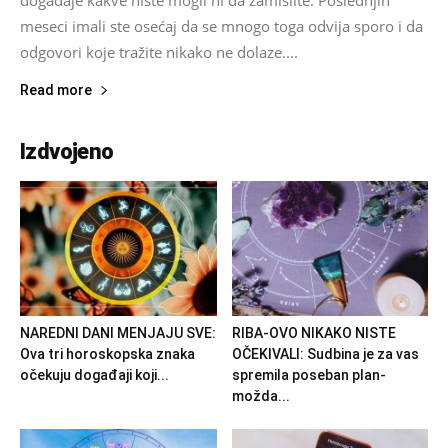
meseci imali ste osećaj da se mnogo toga odvija sporo i da
odgovori koje tražite nikako ne dolaze....
Read more
Izdvojeno
NAREDNI DANI MENJAJU SVE:
RIBA-OVO NIKAKO NISTE
Ova tri horoskopska znaka
OČEKIVALI: Sudbina je za vas
očekuju događaji koji...
spremila poseban plan-
možda...