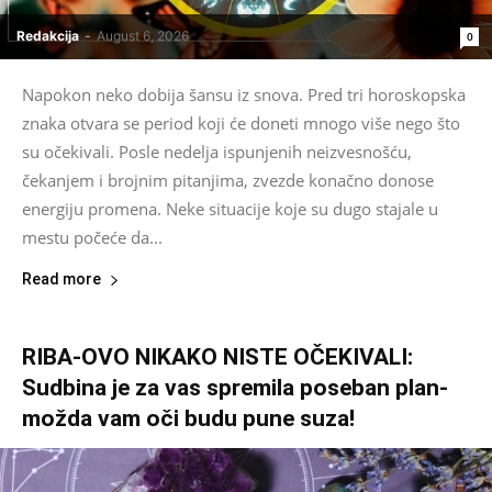
Redakcija
-
August 6, 2026
0
Napokon neko dobija šansu iz snova. Pred tri horoskopska
znaka otvara se period koji će doneti mnogo više nego što
su očekivali. Posle nedelja ispunjenih neizvesnošću,
čekanjem i brojnim pitanjima, zvezde konačno donose
energiju promena. Neke situacije koje su dugo stajale u
mestu počeće da...
Read more
RIBA-OVO NIKAKO NISTE OČEKIVALI:
Sudbina je za vas spremila poseban plan-
možda vam oči budu pune suza!