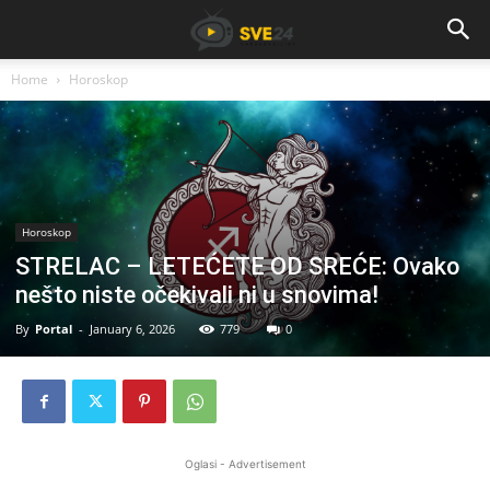
Home
Horoskop
Horoskop
STRELAC – LETEĆETE OD SREĆE: Ovako
nešto niste očekivali ni u snovima!
By
Portal
-
January 6, 2026
779
0
Oglasi - Advertisement