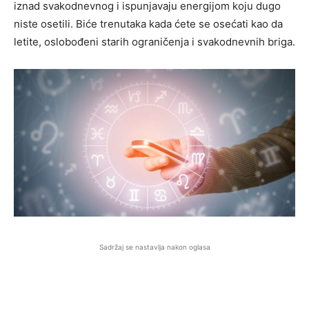
iznad svakodnevnog i ispunjavaju energijom koju dugo
niste osetili. Biće trenutaka kada ćete se osećati kao da
letite, oslobođeni starih ograničenja i svakodnevnih briga.
Sadržaj se nastavlja nakon oglasa