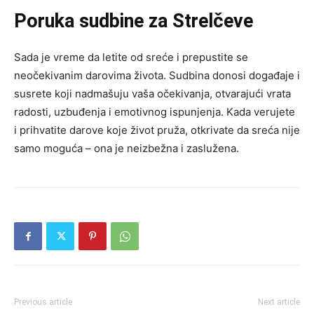
Poruka sudbine za Strelčeve
Sada je vreme da letite od sreće i prepustite se
neočekivanim darovima života. Sudbina donosi događaje i
susrete koji nadmašuju vaša očekivanja, otvarajući vrata
radosti, uzbuđenja i emotivnog ispunjenja. Kada verujete
i prihvatite darove koje život pruža, otkrivate da sreća nije
samo moguća – ona je neizbežna i zaslužena.
Previous article
Next article