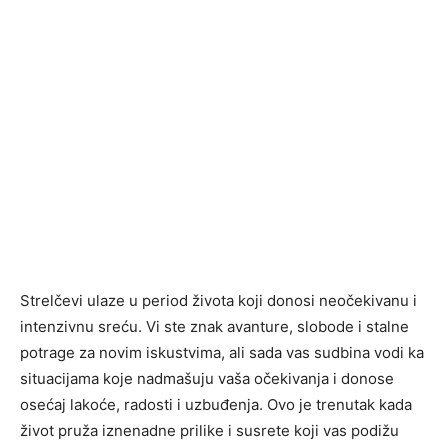
Strelčevi ulaze u period života koji donosi neočekivanu i
intenzivnu sreću. Vi ste znak avanture, slobode i stalne
potrage za novim iskustvima, ali sada vas sudbina vodi ka
situacijama koje nadmašuju vaša očekivanja i donose
osećaj lakoće, radosti i uzbuđenja. Ovo je trenutak kada
život pruža iznenadne prilike i susrete koji vas podižu