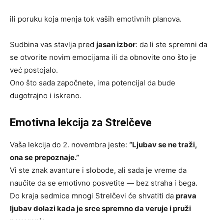
ili poruku koja menja tok vaših emotivnih planova.
Sudbina vas stavlja pred
jasan izbor
: da li ste spremni da
se otvorite novim emocijama ili da obnovite ono što je
već postojalo.
Ono što sada započnete, ima potencijal da bude
dugotrajno i iskreno.
Emotivna lekcija za Strelčeve
Vaša lekcija do 2. novembra jeste:
“Ljubav se ne traži,
ona se prepoznaje.”
Vi ste znak avanture i slobode, ali sada je vreme da
naučite da se emotivno posvetite — bez straha i bega.
Do kraja sedmice mnogi Strelčevi će shvatiti da
prava
ljubav dolazi kada je srce spremno da veruje i pruži