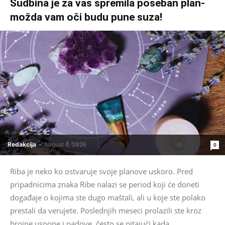
Sudbina je za vas spremila poseban plan-
možda vam oči budu pune suza!
Redakcija
-
August 6, 2026
0
Riba je neko ko ostvaruje svoje planove uskoro. Pred
pripadnicima znaka Ribe nalazi se period koji će doneti
događaje o kojima ste dugo maštali, ali u koje ste polako
prestali da verujete. Poslednjih meseci prolazili ste kroz
brojne uspone i padove, često se pitajući kada...