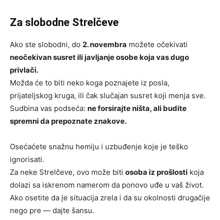
Za slobodne Strelčeve
Ako ste slobodni, do
2. novembra
možete očekivati
neočekivan susret ili javljanje osobe koja vas dugo
privlači.
Možda će to biti neko koga poznajete iz posla,
prijateljskog kruga, ili čak slučajan susret koji menja sve.
Sudbina vas podseća:
ne forsirajte ništa, ali budite
spremni da prepoznate znakove.
Osećaćete snažnu hemiju i uzbuđenje koje je teško
ignorisati.
Za neke Strelčeve, ovo može biti
osoba iz prošlosti
koja
dolazi sa iskrenom namerom da ponovo uđe u vaš život.
Ako osetite da je situacija zrela i da su okolnosti drugačije
nego pre — dajte šansu.