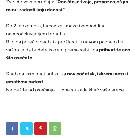
Zvezde vam poručuju:
“Ono što je tvoje, prepoznaješ po
miru i radosti koju donosi.”
Do 2. novembra, ljubav vas može iznenaditi u
najneočekivanijem trenutku.
Bilo da je reč o osobi iz prošlosti ili novom poznanstvu,
važno je da budete iskreni prema sebi i da
prihvatite ono
što osećate.
Sudbina vam nudi priliku za
nov početak, iskrenu vezu i
emotivnu radost
.
Ne bežite od osećanja — ona su sada ključ vaše sreće.