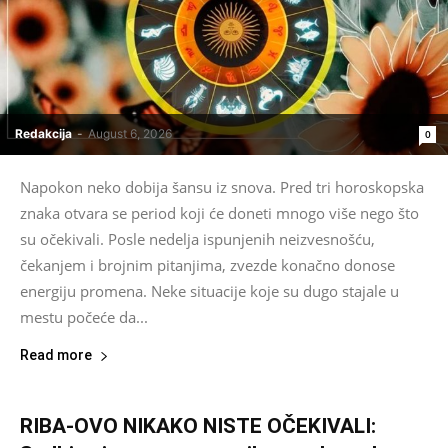
Redakcija
-
August 6, 2026
0
Napokon neko dobija šansu iz snova. Pred tri horoskopska
znaka otvara se period koji će doneti mnogo više nego što
su očekivali. Posle nedelja ispunjenih neizvesnošću,
čekanjem i brojnim pitanjima, zvezde konačno donose
energiju promena. Neke situacije koje su dugo stajale u
mestu počeće da...
Read more
RIBA-OVO NIKAKO NISTE OČEKIVALI: