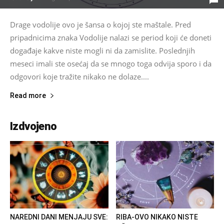
Drage vodolije ovo je šansa o kojoj ste maštale. Pred
pripadnicima znaka Vodolije nalazi se period koji će doneti
događaje kakve niste mogli ni da zamislite. Poslednjih
meseci imali ste osećaj da se mnogo toga odvija sporo i da
odgovori koje tražite nikako ne dolaze....
Read more
Izdvojeno
NAREDNI DANI MENJAJU SVE:
RIBA-OVO NIKAKO NISTE