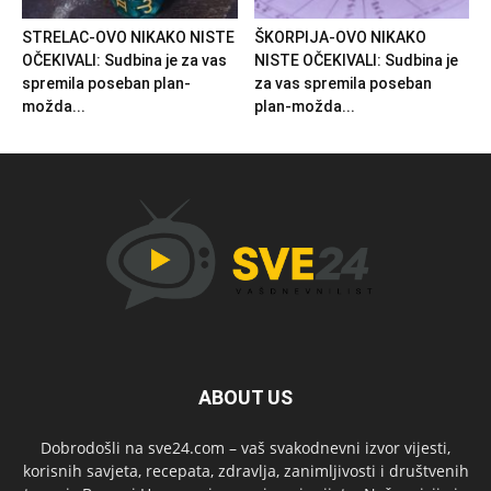
STRELAC-OVO NIKAKO NISTE
ŠKORPIJA-OVO NIKAKO
OČEKIVALI: Sudbina je za vas
NISTE OČEKIVALI: Sudbina je
spremila poseban plan-
za vas spremila poseban
možda...
plan-možda...
ABOUT US
Dobrodošli na sve24.com – vaš svakodnevni izvor vijesti,
korisnih savjeta, recepata, zdravlja, zanimljivosti i društvenih