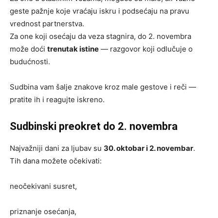
geste pažnje koje vraćaju iskru i podsećaju na pravu
vrednost partnerstva.
Za one koji osećaju da veza stagnira, do 2. novembra
može doći
trenutak istine
— razgovor koji odlučuje o
budućnosti.
Sudbina vam šalje znakove kroz male gestove i reči —
pratite ih i reagujte iskreno.
Sudbinski preokret do 2. novembra
Najvažniji dani za ljubav su
30. oktobar i 2. novembar
.
Tih dana možete očekivati:
neočekivani susret,
priznanje osećanja,