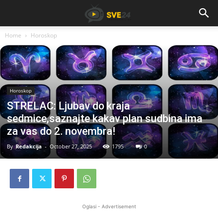
Home
Horoskop
Horoskop
STRELAC: Ljubav do kraja
sedmice,saznajte kakav plan sudbina ima
za vas do 2. novembra!
By
Redakcija
-
October 27, 2025
1795
0
Oglasi - Advertisement