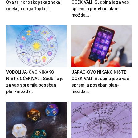
Ova tri horoskopska znaka
OČEKIVALI: Sudbina je za vas
očekuju događaji koji...
spremila poseban plan-
možda...
VODOLIJA-OVO NIKAKO
JARAC-OVO NIKAKO NISTE
NISTE OČEKIVALI: Sudbina je
OČEKIVALI: Sudbina je za vas
za vas spremila poseban
spremila poseban plan-
plan-možda...
možda...