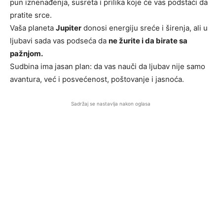
pun iznenađenja, susreta i prilika koje će vas podstaći da
pratite srce.
Vaša planeta
Jupiter
donosi energiju sreće i širenja, ali u
ljubavi sada vas podseća da
ne žurite i da birate sa
pažnjom.
Sudbina ima jasan plan: da vas nauči da ljubav nije samo
avantura, već i posvećenost, poštovanje i jasnoća.
Sadržaj se nastavlja nakon oglasa