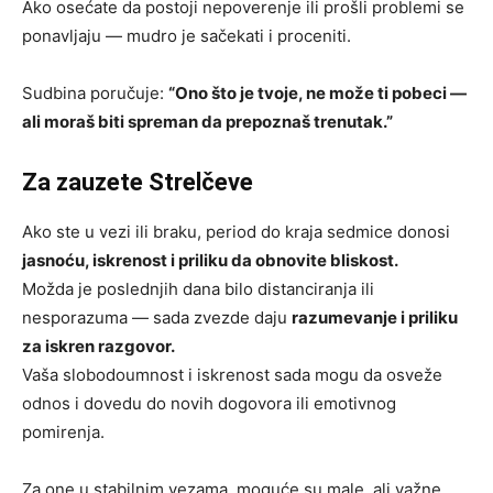
Ako osećate da postoji nepoverenje ili prošli problemi se
ponavljaju — mudro je sačekati i proceniti.
Sudbina poručuje:
“Ono što je tvoje, ne može ti pobeci —
ali moraš biti spreman da prepoznaš trenutak.”
Za zauzete Strelčeve
Ako ste u vezi ili braku, period do kraja sedmice donosi
jasnoću, iskrenost i priliku da obnovite bliskost.
Možda je poslednjih dana bilo distanciranja ili
nesporazuma — sada zvezde daju
razumevanje i priliku
za iskren razgovor.
Vaša slobodoumnost i iskrenost sada mogu da osveže
odnos i dovedu do novih dogovora ili emotivnog
pomirenja.
Za one u stabilnim vezama, moguće su male, ali važne