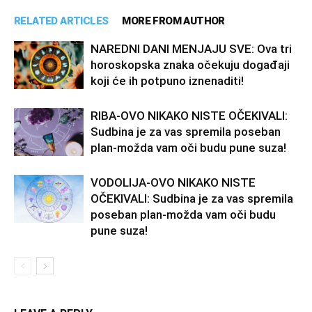
RELATED ARTICLES
MORE FROM AUTHOR
NAREDNI DANI MENJAJU SVE: Ova tri
horoskopska znaka očekuju događaji
koji će ih potpuno iznenaditi!
RIBA-OVO NIKAKO NISTE OČEKIVALI:
Sudbina je za vas spremila poseban
plan-možda vam oči budu pune suza!
VODOLIJA-OVO NIKAKO NISTE
OČEKIVALI: Sudbina je za vas spremila
poseban plan-možda vam oči budu
pune suza!