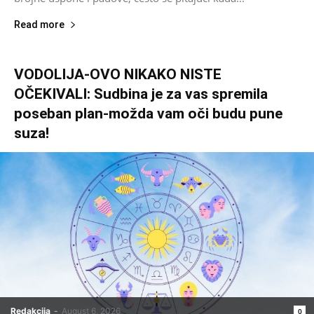
Read more
VODOLIJA-OVO NIKAKO NISTE
OČEKIVALI: Sudbina je za vas spremila
poseban plan-možda vam oči budu pune
suza!
Redakcija
-
August 6, 2026
0