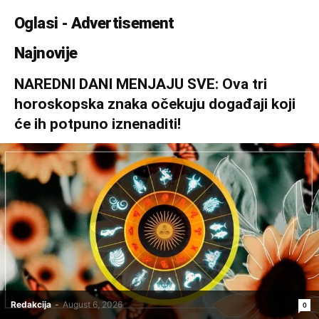
Oglasi - Advertisement
Najnovije
NAREDNI DANI MENJAJU SVE: Ova tri
horoskopska znaka očekuju događaji koji
će ih potpuno iznenaditi!
Redakcija
-
August 6, 2026
0