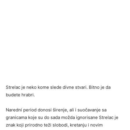
Strelac je neko kome slede divne stvari. Bitno je da
budete hrabri.
Naredni period donosi širenje, ali i suočavanje sa
granicama koje su do sada možda ignorisane Strelac je
znak koji prirodno teži slobodi, kretanju i novim