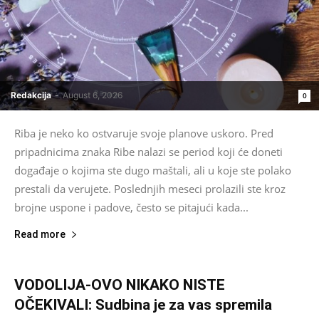
Redakcija
-
August 6, 2026
0
Riba je neko ko ostvaruje svoje planove uskoro. Pred
pripadnicima znaka Ribe nalazi se period koji će doneti
događaje o kojima ste dugo maštali, ali u koje ste polako
prestali da verujete. Poslednjih meseci prolazili ste kroz
brojne uspone i padove, često se pitajući kada...
Read more
VODOLIJA-OVO NIKAKO NISTE
OČEKIVALI: Sudbina je za vas spremila