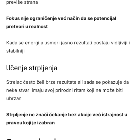
previše strana
Fokus nije ograničenje već način da se potencijal
pretvori u realnost
Kada se energija usmeri jasno rezultati postaju vidljiviji i
stabilniji
Učenje strpljenja
Strelac često želi brze rezultate ali sada se pokazuje da
neke stvari imaju svoj prirodni ritam koji ne može biti
ubrzan
Strpljenje ne znači čekanje bez akcije već istrajnost u
pravcu koji je izabran