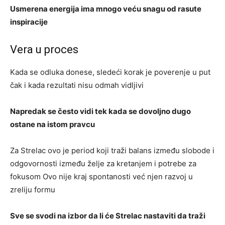
Usmerena energija ima mnogo veću snagu od rasute
inspiracije
Vera u proces
Kada se odluka donese, sledeći korak je poverenje u put
čak i kada rezultati nisu odmah vidljivi
Napredak se često vidi tek kada se dovoljno dugo
ostane na istom pravcu
Za Strelac ovo je period koji traži balans između slobode i
odgovornosti između želje za kretanjem i potrebe za
fokusom Ovo nije kraj spontanosti već njen razvoj u
zreliju formu
Sve se svodi na izbor da li će Strelac nastaviti da traži