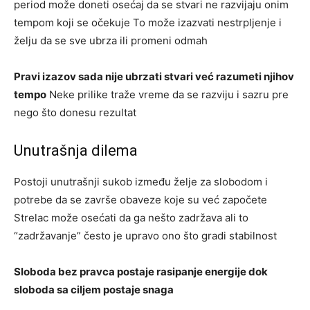
period može doneti osećaj da se stvari ne razvijaju onim
tempom koji se očekuje To može izazvati nestrpljenje i
želju da se sve ubrza ili promeni odmah
Pravi izazov sada nije ubrzati stvari već razumeti njihov
tempo
Neke prilike traže vreme da se razviju i sazru pre
nego što donesu rezultat
Unutrašnja dilema
Postoji unutrašnji sukob između želje za slobodom i
potrebe da se završe obaveze koje su već započete
Strelac može osećati da ga nešto zadržava ali to
“zadržavanje” često je upravo ono što gradi stabilnost
Sloboda bez pravca postaje rasipanje energije dok
sloboda sa ciljem postaje snaga