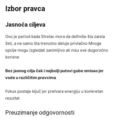
Izbor pravca
Jasnoća ciljeva
Ovo je period kada Strelac mora da definiše šta zaista
želi, a ne samo šta trenutno deluje privlačno Mnoge
opcije mogu izgledati zanimljivo ali nisu sve dugoročno
korisne
Bez jasnog cilja čak i najbolji putovi gube smisao jer
vode u različitim pravcima
Fokus postaje ključ jer pretvara energiju u konkretan
rezultat
Preuzimanje odgovornosti