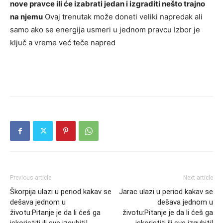
nove pravce ili će izabrati jedan i izgraditi nešto trajno
na njemu
Ovaj trenutak može doneti veliki napredak ali
samo ako se energija usmeri u jednom pravcu Izbor je
ključ a vreme već teče napred
Previous article
Next article
Škorpija ulazi u period kakav se
Jarac ulazi u period kakav se
dešava jednom u
dešava jednom u
životu:Pitanje je da li ćeš ga
životu:Pitanje je da li ćeš ga