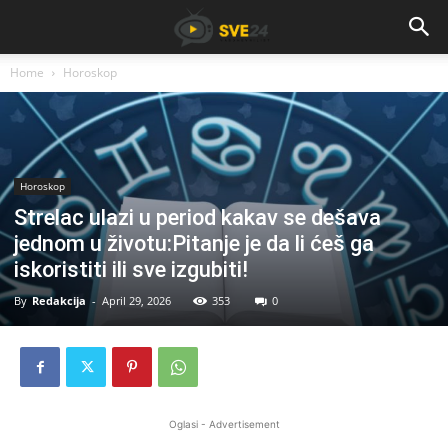
Home
Horoskop
Horoskop
Strelac ulazi u period kakav se dešava
jednom u životu:Pitanje je da li ćeš ga
iskoristiti ili sve izgubiti!
By
Redakcija
-
April 29, 2026
353
0
Oglasi - Advertisement