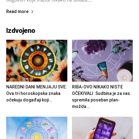
Read more
Izdvojeno
NAREDNI DANI MENJAJU SVE:
RIBA-OVO NIKAKO NISTE
Ova tri horoskopska znaka
OČEKIVALI: Sudbina je za vas
očekuju događaji koji...
spremila poseban plan-
možda...