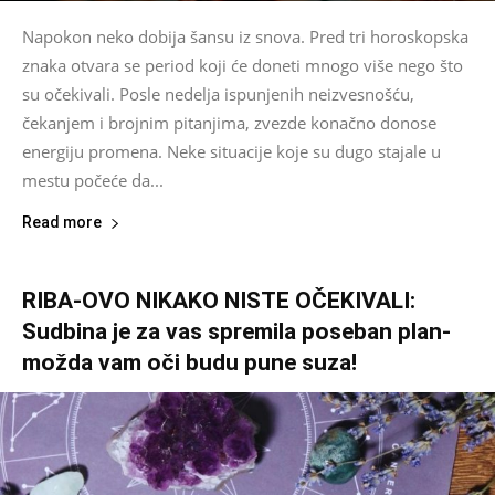
Napokon neko dobija šansu iz snova. Pred tri horoskopska
znaka otvara se period koji će doneti mnogo više nego što
su očekivali. Posle nedelja ispunjenih neizvesnošću,
čekanjem i brojnim pitanjima, zvezde konačno donose
energiju promena. Neke situacije koje su dugo stajale u
mestu počeće da...
Read more
RIBA-OVO NIKAKO NISTE OČEKIVALI:
Sudbina je za vas spremila poseban plan-
možda vam oči budu pune suza!