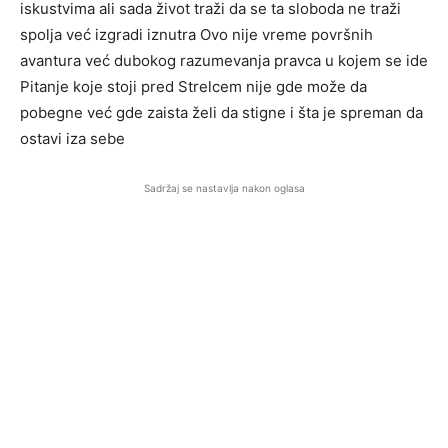
iskustvima ali sada život traži da se ta sloboda ne traži
spolja već izgradi iznutra Ovo nije vreme površnih
avantura već dubokog razumevanja pravca u kojem se ide
Pitanje koje stoji pred Strelcem nije gde može da
pobegne već gde zaista želi da stigne i šta je spreman da
ostavi iza sebe
Sadržaj se nastavlja nakon oglasa