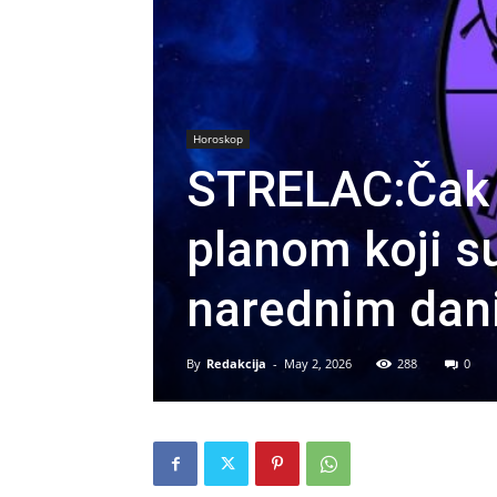
Horoskop
STRELAC:Čak s
planom koji s
narednim dan
By
Redakcija
-
May 2, 2026
288
0