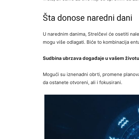
Šta donose naredni dani
U narednim danima, Strelčevi će osetiti nalet
mogu više odlagati. Biće to kombinacija ent
Sudbina ubrzava događaje u vašem životu
Mogući su iznenadni obrti, promene planova, 
da ostanete otvoreni, ali i fokusirani.