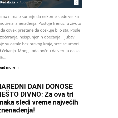
Redakcija
-
August 8, 2026
0
ema nimalo sumnje da nekome slede velika
otivna iznenađenja. Postoje trenuci u životu
da čovek prestane da očekuje bilo šta. Posle
zočaranja, neispunjenih obećanja i ljubavi
je su ostale bez pravog kraja, srce se umori
d čekanja. Mnogi tada počnu da veruju da za
ih...
ead more
NAREDNI DANI DONOSE
EŠTO DIVNO: Za ova tri
naka sledi vreme najvećih
znenađenja!