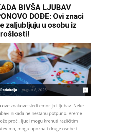
KADA BIVŠA LJUBAV
ONOVO DOĐE: Ovi znaci
e zaljubljuju u osobu iz
rošlosti!
Redakcija
-
August 8, 2026
0
 ove znakove sledi emocija i ljubav. Neke
jubavi nikada ne nestanu potpuno. Vreme
že proći, ljudi mogu krenuti različitim
utevima, mogu upoznati druge osobe i