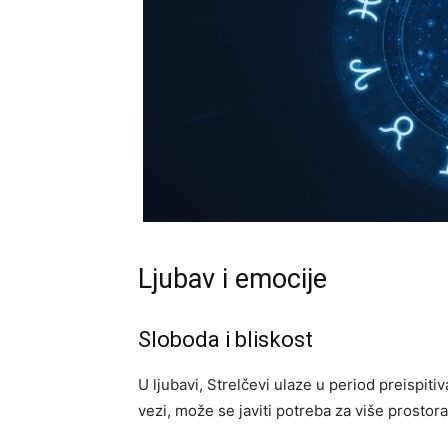
Ljubav i emocije
Sloboda i bliskost
U ljubavi, Strelčevi ulaze u period preispit
vezi, može se javiti potreba za više prosto