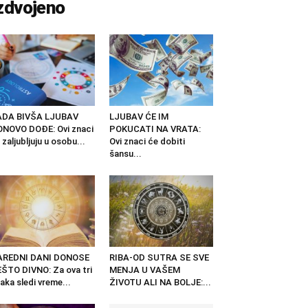
zdvojeno
ADA BIVŠA LJUBAV
LJUBAV ĆE IM
NOVO DOĐE: Ovi znaci
POKUCATI NA VRATA:
 zaljubljuju u osobu...
Ovi znaci će dobiti
šansu...
AREDNI DANI DONOSE
RIBA-OD SUTRA SE SVE
ŠTO DIVNO: Za ova tri
MENJA U VAŠEM
aka sledi vreme...
ŽIVOTU ALI NA BOLJE:...