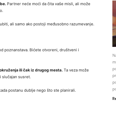
ebe.
Partner neće moći da čita vaše misli, ali može
o.
ubiti, ali samo ako postoji međusobno razumevanje.
od poznanstava. Bićete otvoreni, društveni i
Na
ma
p
okruženja ili čak iz drugog mesta.
Ta veza može
p
i slučajan susret.
p
po
ada postanu dublje nego što ste planirali.
R