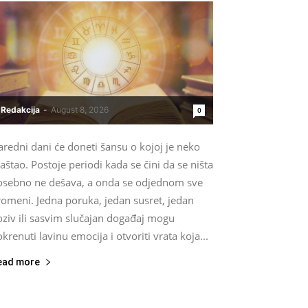
Redakcija
-
August 8, 2026
0
redni dani će doneti šansu o kojoj je neko
štao. Postoje periodi kada se čini da se ništa
osebno ne dešava, a onda se odjednom sve
romeni. Jedna poruka, jedan susret, jedan
oziv ili sasvim slučajan događaj mogu
krenuti lavinu emocija i otvoriti vrata koja...
ead more