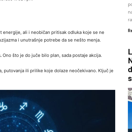
p
na
r
R
 energije, ali i neobičan pritisak odluka koje se ne
uzijazma i unutrašnje potrebe da se nešto menja.
.
Ono što je do juče bilo plan, sada postaje akcija.
N
d
putovanja ili prilike koje dolaze neočekivano. Ključ je
s