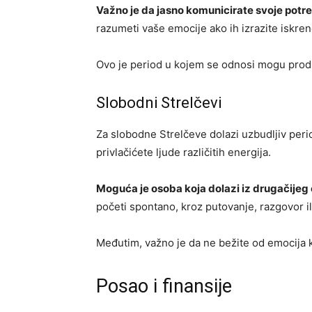
Važno je da jasno komunicirate svoje potr
razumeti vaše emocije ako ih izrazite iskren
Ovo je period u kojem se odnosi mogu prod
Slobodni Strelčevi
Za slobodne Strelčeve dolazi uzbudljiv peri
privlačićete ljude različitih energija.
Moguća je osoba koja dolazi iz drugačijeg 
početi spontano, kroz putovanje, razgovor il
Međutim, važno je da ne bežite od emocija k
Posao i finansije