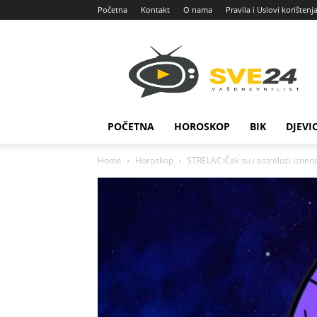
Početna
Kontakt
O nama
Pravila i Uslovi korištenj
Sve
24
POČETNA
HOROSKOP
BIK
DJEVI
Home
Horoskop
STRELAC:Čak su i astrolozi iznena