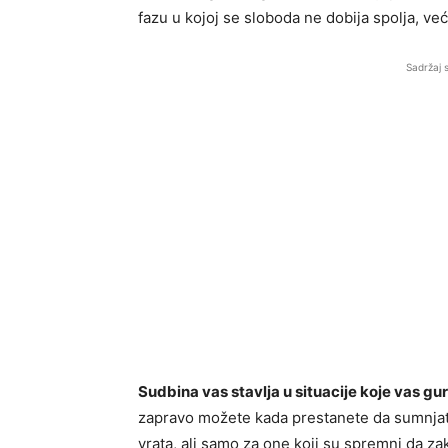
fazu u kojoj se sloboda ne dobija spolja, već
Sadržaj 
Sudbina vas stavlja u situacije koje vas gu
zapravo možete kada prestanete da sumnjate
vrata, ali samo za one koji su spremni da za