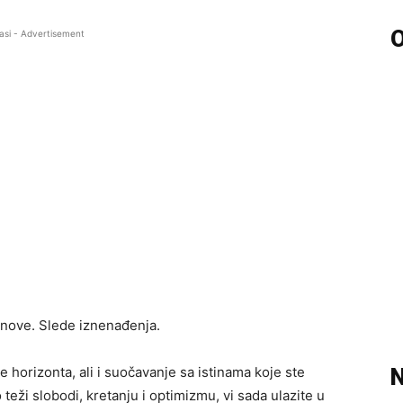
O
asi - Advertisement
snove. Slede iznenađenja.
e horizonta, ali i suočavanje sa istinama koje ste
N
teži slobodi, kretanju i optimizmu, vi sada ulazite u