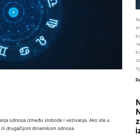
N
em
ka
ra
ko
o
nj
R
N
z
ivanja odnosa između slobode i vezivanja. Ako ste u
ra ili drugačijom dinamikom odnosa.
i