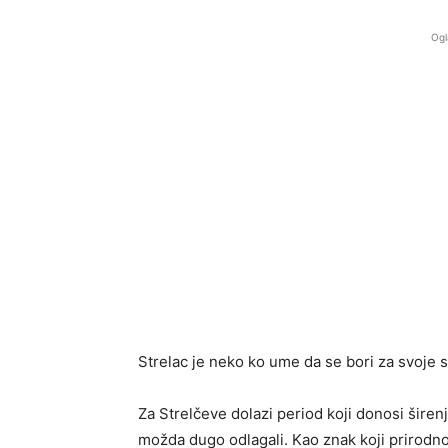
Ogl
Strelac je neko ko ume da se bori za svoje 
Za Strelčeve dolazi period koji donosi širenj
možda dugo odlagali. Kao znak koji prirodno 