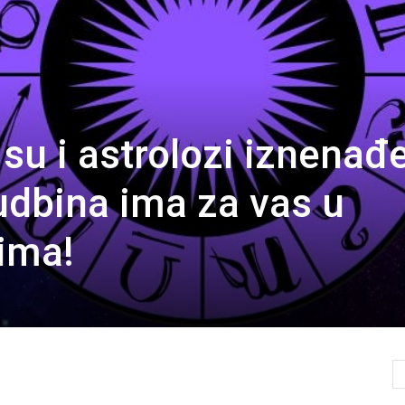
u i astrolozi iznenađ
udbina ima za vas u
ima!