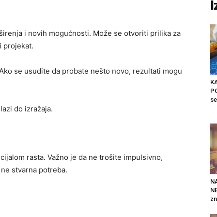
I
irenja i novih mogućnosti. Može se otvoriti prilika za
 projekat.
Ako se usudite da probate nešto novo, rezultati mogu
K
PO
se
azi do izražaja.
cijalom rasta. Važno je da ne trošite impulsivno,
 ne stvarna potreba.
N
NE
zn