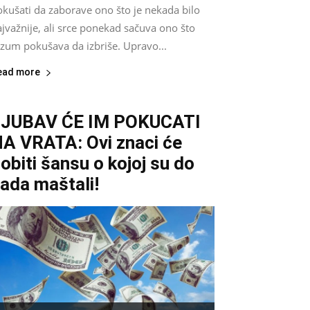
okušati da zaborave ono što je nekada bilo
jvažnije, ali srce ponekad sačuva ono što
azum pokušava da izbriše. Upravo...
ead more
LJUBAV ĆE IM POKUCATI
A VRATA: Ovi znaci će
obiti šansu o kojoj su do
ada maštali!