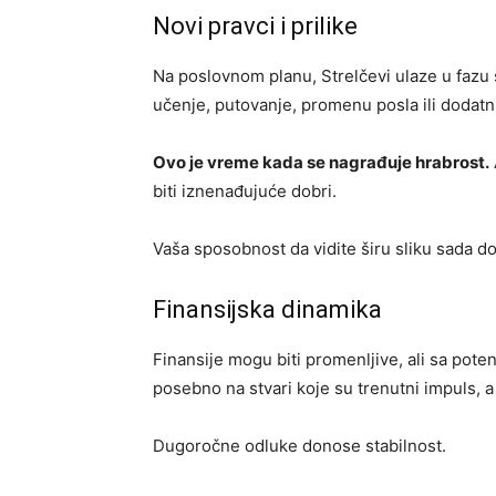
Novi pravci i prilike
Na poslovnom planu, Strelčevi ulaze u fazu š
učenje, putovanje, promenu posla ili dodatni
Ovo je vreme kada se nagrađuje hrabrost.
biti iznenađujuće dobri.
Vaša sposobnost da vidite širu sliku sada dol
Finansijska dinamika
Finansije mogu biti promenljive, ali sa poten
posebno na stvari koje su trenutni impuls, a
Dugoročne odluke donose stabilnost.