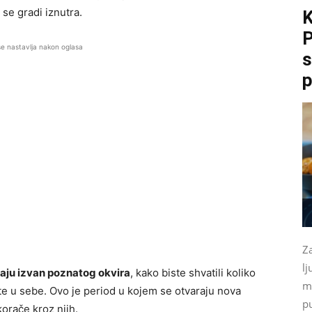
 se gradi iznutra.
P
se nastavlja nakon oglasa
s
p
Za
l
raju izvan poznatog okvira
, kako biste shvatili koliko
mo
 u sebe. Ovo je period u kojem se otvaraju nova
p
korače kroz njih.