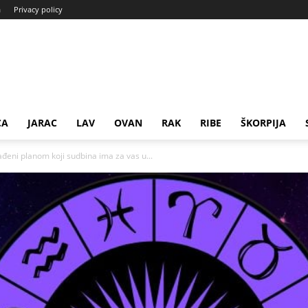
a
Privacy policy
CA
JARAC
LAV
OVAN
RAK
RIBE
ŠKORPIJA
đeni planom koji sudbina ima za vas u...