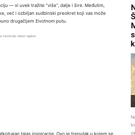
iju — vi uvek tražite “više”, dalje i šire. Međutim,
ke, već i ozbiljan sudbinski preokret koji vas može
otpuno drugačijem životnom putu.
M
s
se nastavlja nakon oglasa
k
N
tr
z
tkotrajan talas inspiracije. Ovo je trenutak u kojem se