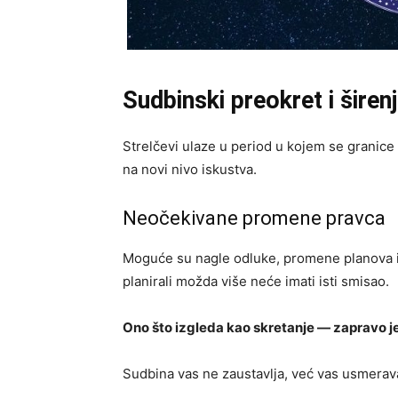
Sudbinski preokret i širen
Strelčevi ulaze u period u kojem se granice r
na novi nivo iskustva.
Neočekivane promene pravca
Moguće su nagle odluke, promene planova ili 
planirali možda više neće imati isti smisao.
Ono što izgleda kao skretanje — zapravo je
Sudbina vas ne zaustavlja, već vas usmerava