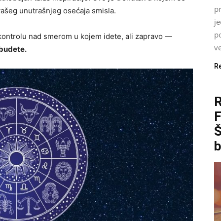
pr
vašeg unutrašnjeg osećaja smisla.
j
p
kontrolu nad smerom u kojem idete, ali zapravo —
ve
budete.
R
Š
b