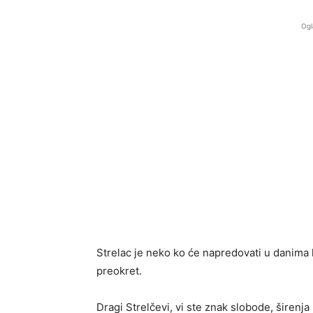
Ogl
Strelac je neko ko će napredovati u danima 
preokret.
Dragi Strelčevi, vi ste znak slobode, širenj