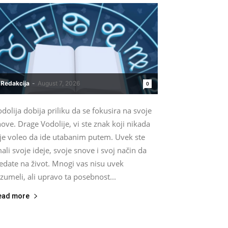
Redakcija
-
August 7, 2026
0
dolija dobija priliku da se fokusira na svoje
ove. Drage Vodolije, vi ste znak koji nikada
ije voleo da ide utabanim putem. Uvek ste
ali svoje ideje, svoje snove i svoj način da
edate na život. Mnogi vas nisu uvek
zumeli, ali upravo ta posebnost...
ead more