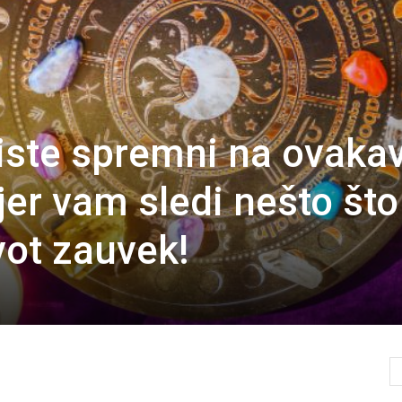
iste spremni na ovaka
jer vam sledi nešto što
ot zauvek!