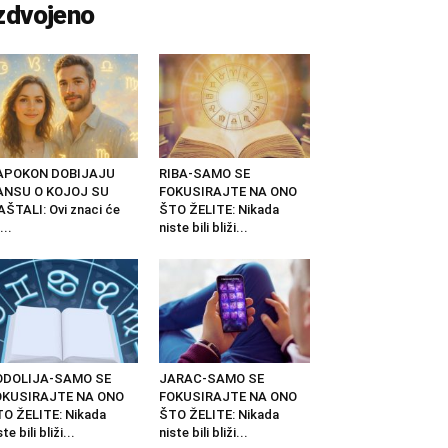
zdvojeno
APOKON DOBIJAJU
RIBA-SAMO SE
ANSU O KOJOJ SU
FOKUSIRAJTE NA ONO
ŠTALI: Ovi znaci će
ŠTO ŽELITE: Nikada
...
niste bili bliži...
ODOLIJA-SAMO SE
JARAC-SAMO SE
OKUSIRAJTE NA ONO
FOKUSIRAJTE NA ONO
O ŽELITE: Nikada
ŠTO ŽELITE: Nikada
ste bili bliži...
niste bili bliži...