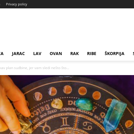
a
Privacy policy
CA
JARAC
LAV
OVAN
RAK
RIBE
ŠKORPIJA
v plan sudbine, jer vam sledi nešto što...