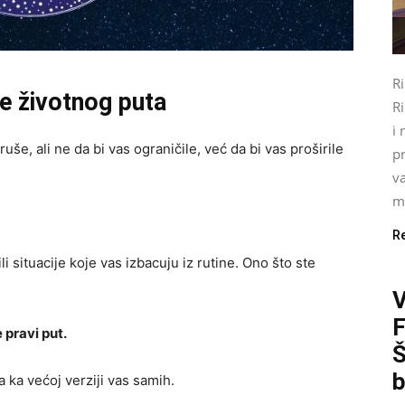
R
je životnog puta
Ri
i 
uše, ali ne da bi vas ograničile, već da bi vas proširile
pr
va
mo
R
situacije koje vas izbacuju iz rutine. Ono što ste
 pravi put.
Š
b
 ka većoj verziji vas samih.