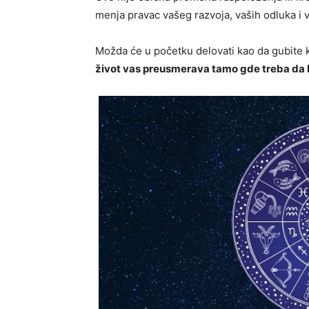
menja pravac vašeg razvoja, vaših odluka i 
Možda će u početku delovati kao da gubite 
život vas preusmerava tamo gde treba da 