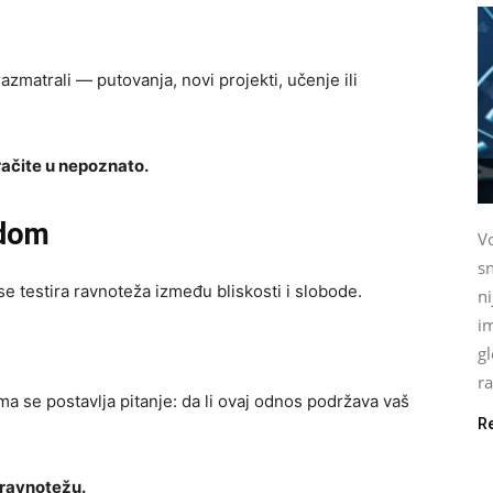
azmatrali — putovanja, novi projekti, učenje ili
račite u nepoznato.
odom
Vo
sn
 se testira ravnoteža između bliskosti i slobode.
n
im
gl
ra
ma se postavlja pitanje: da li ovaj odnos podržava vaš
R
 ravnotežu.