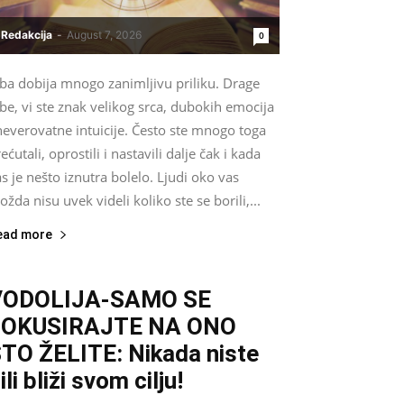
Redakcija
-
August 7, 2026
0
iba dobija mnogo zanimljivu priliku. Drage
be, vi ste znak velikog srca, dubokih emocija
neverovatne intuicije. Često ste mnogo toga
ećutali, oprostili i nastavili dalje čak i kada
s je nešto iznutra bolelo. Ljudi oko vas
žda nisu uvek videli koliko ste se borili,...
ead more
VODOLIJA-SAMO SE
FOKUSIRAJTE NA ONO
TO ŽELITE: Nikada niste
ili bliži svom cilju!