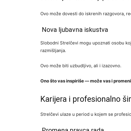
Ovo može dovesti do iskrenih razgovora, red
Nova ljubavna iskustva
Slobodni Strelčevi mogu upoznati osobu koja 
razmišljanja.
Ovo može biti uzbudljivo, ali i izazovno.
Ono što vas inspiriše — može vas i promenit
Karijera i profesionalno ši
Strelčevi ulaze u period u kojem se profesio
Promena pravca rada