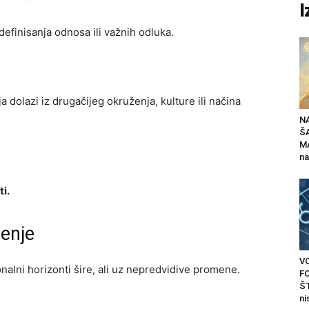
I
efinisanja odnosa ili važnih odluka.
dolazi iz drugačijeg okruženja, kulture ili načina
N
Š
MA
na
i.
renje
V
nalni horizonti šire, ali uz nepredvidive promene.
F
ŠT
ni