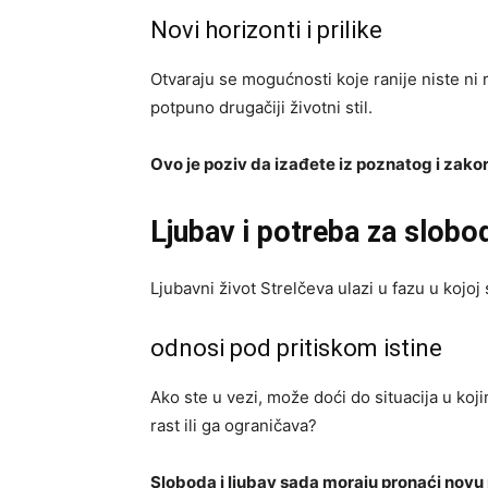
Novi horizonti i prilike
Otvaraju se mogućnosti koje ranije niste ni r
potpuno drugačiji životni stil.
Ovo je poziv da izađete iz poznatog i zako
Ljubav i potreba za slob
Ljubavni život Strelčeva ulazi u fazu u kojoj
odnosi pod pritiskom istine
Ako ste u vezi, može doći do situacija u koji
rast ili ga ograničava?
Sloboda i ljubav sada moraju pronaći novu