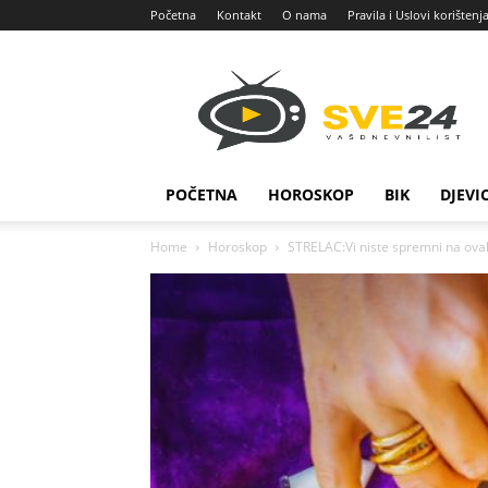
Početna
Kontakt
O nama
Pravila i Uslovi korištenj
Sve
24
POČETNA
HOROSKOP
BIK
DJEVI
Home
Horoskop
STRELAC:Vi niste spremni na ovaka