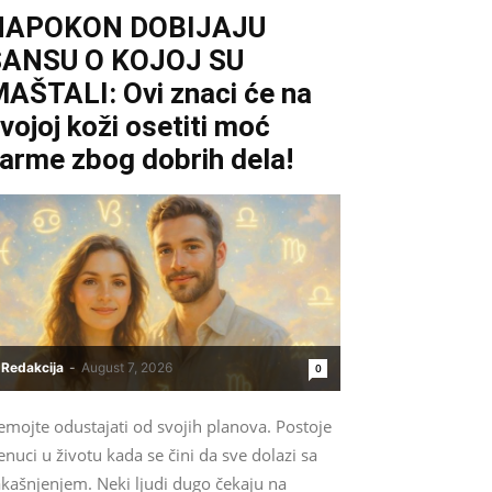
NAPOKON DOBIJAJU
ŠANSU O KOJOJ SU
AŠTALI: Ovi znaci će na
vojoj koži osetiti moć
arme zbog dobrih dela!
Redakcija
-
August 7, 2026
0
emojte odustajati od svojih planova. Postoje
enuci u životu kada se čini da sve dolazi sa
akašnjenjem. Neki ljudi dugo čekaju na