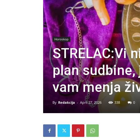
Horoskop
STRELAC:Vi n
plan sudbine, 
vam menja živ
By
Redakcija
-
April 27, 2026
338
0