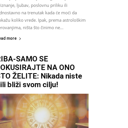
iznanje, ljubav, poslovnu priliku ili
ednostavno na trenutak kada će moći da
okažu koliko vrede. Ipak, prema astrološkim
rovanjima, ništa što činimo ne...
ead more
RIBA-SAMO SE
FOKUSIRAJTE NA ONO
TO ŽELITE: Nikada niste
ili bliži svom cilju!