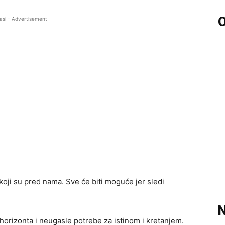
O
asi - Advertisement
koji su pred nama. Sve će biti moguće jer sledi
N
a horizonta i neugasle potrebe za istinom i kretanjem.