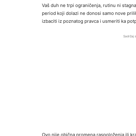
Vaš duh ne trpi ograničenja, rutinu ni stagnac
period koji dolazi ne donosi samo nove prili
izbaciti iz poznatog pravca i usmeriti ka p
Sadržaj 
Ovo nije obična promena raspoloženja ili kra