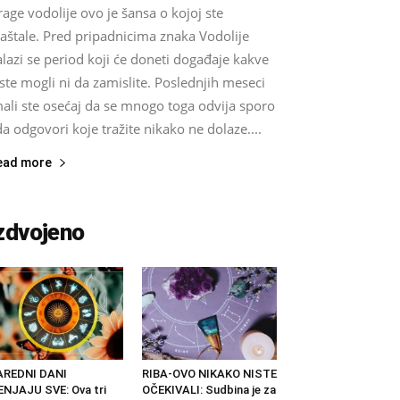
age vodolije ovo je šansa o kojoj ste
aštale. Pred pripadnicima znaka Vodolije
lazi se period koji će doneti događaje kakve
ste mogli ni da zamislite. Poslednjih meseci
ali ste osećaj da se mnogo toga odvija sporo
da odgovori koje tražite nikako ne dolaze....
ead more
zdvojeno
AREDNI DANI
RIBA-OVO NIKAKO NISTE
NJAJU SVE: Ova tri
OČEKIVALI: Sudbina je za