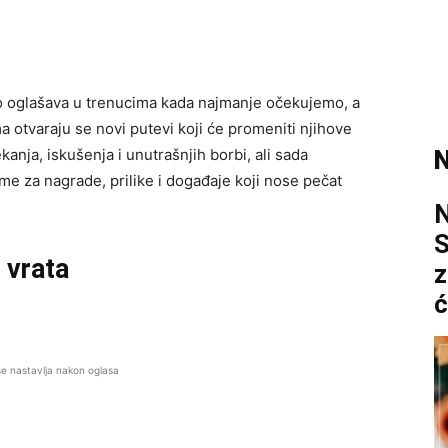
o oglašava u trenucima kada najmanje očekujemo, a
 otvaraju se novi putevi koji će promeniti njihove
kanja, iskušenja i unutrašnjih borbi, ali sada
N
me za nagrade, prilike i događaje koji nose pečat
S
 vrata
z
ć
se nastavlja nakon oglasa