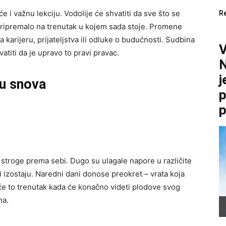
 i važnu lekciju. Vodolije će shvatiti da sve što se
R
e pripremalo na trenutak u kojem sada stoje. Promene
a karijeru, prijateljstva ili odluke o budućnosti. Sudbina
vatiti da je upravo to pravi pravac.
N
j
ju snova
p
p
 stroge prema sebi. Dugo su ulagale napore u različite
ati izostaju. Naredni dani donose preokret – vrata koja
iće to trenutak kada će konačno videti plodove svog
ma.