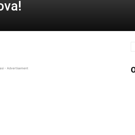
ova!
O
asi - Advertisement