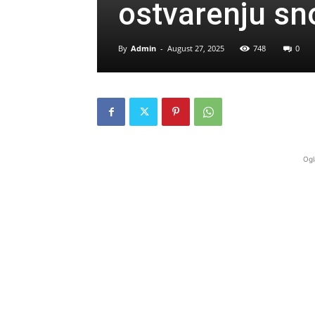
ostvarenju sn
By
Admin
-
August 27, 2025
748
0
Ogl