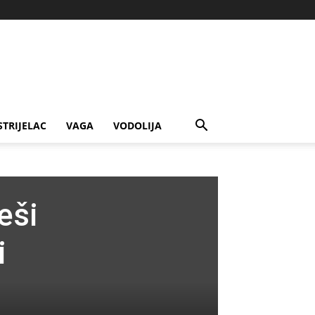
STRIJELAC
VAGA
VODOLIJA
eši
i