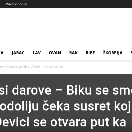
a
Privacy policy
CA
JARAC
LAV
OVAN
RAK
RIBE
ŠKORPIJA
meši nova prilika, Vodoliju čeka susret...
i darove – Biku se sm
Vodoliju čeka susret koj
evici se otvara put ka