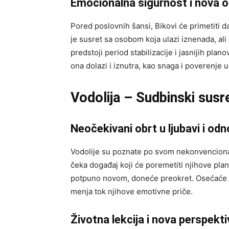
Emocionalna sigurnost i nova 
Pored poslovnih šansi, Bikovi će primetiti d
je susret sa osobom koja ulazi iznenada, ali
predstoji period stabilizacije i jasnijih pla
ona dolazi i iznutra, kao snaga i poverenje 
Vodolija – Sudbinski susr
Neočekivani obrt u ljubavi i od
Vodolije su poznate po svom nekonvenciona
čeka događaj koji će poremetiti njihove plan
potpuno novom, doneće preokret. Osećaće sn
menja tok njihove emotivne priče.
Životna lekcija i nova perspekti