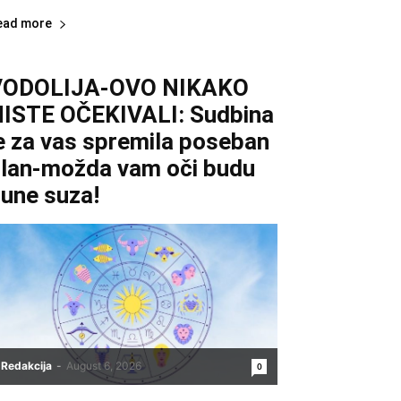
ead more
VODOLIJA-OVO NIKAKO
ISTE OČEKIVALI: Sudbina
e za vas spremila poseban
lan-možda vam oči budu
une suza!
Redakcija
-
August 6, 2026
0