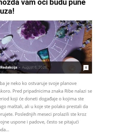
ožda vam oči budu pune
uza!
Redakcija
-
August 6, 2026
0
ba je neko ko ostvaruje svoje planove
skoro. Pred pripadnicima znaka Ribe nalazi se
riod koji će doneti događaje o kojima ste
go maštali, ali u koje ste polako prestali da
rujete. Poslednjih meseci prolazili ste kroz
ojne uspone i padove, često se pitajući
da...