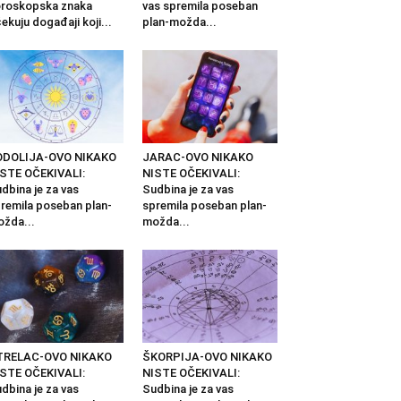
roskopska znaka
vas spremila poseban
ekuju događaji koji...
plan-možda...
ODOLIJA-OVO NIKAKO
JARAC-OVO NIKAKO
STE OČEKIVALI:
NISTE OČEKIVALI:
dbina je za vas
Sudbina je za vas
remila poseban plan-
spremila poseban plan-
žda...
možda...
TRELAC-OVO NIKAKO
ŠKORPIJA-OVO NIKAKO
STE OČEKIVALI:
NISTE OČEKIVALI:
dbina je za vas
Sudbina je za vas