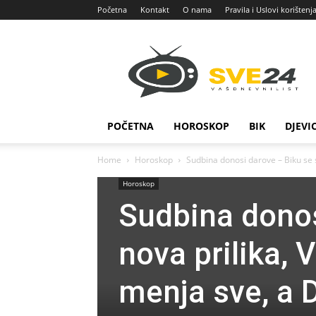
Početna
Kontakt
O nama
Pravila i Uslovi korištenj
Sve
24
POČETNA
HOROSKOP
BIK
DJEVI
Home
Horoskop
Sudbina donosi darove – Biku se s
Horoskop
Sudbina donos
nova prilika, 
menja sve, a D