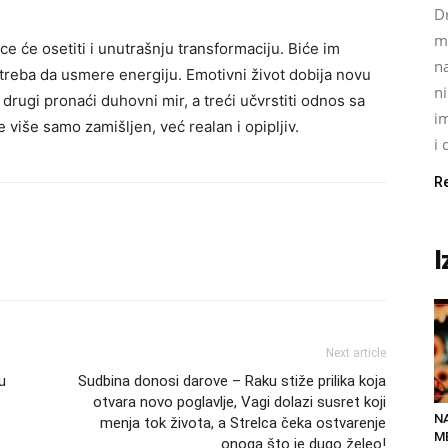
Dr
m
e će osetiti i unutrašnju transformaciju. Biće im
na
 treba da usmere energiju. Emotivni život dobija novu
ni
 drugi pronaći duhovni mir, a treći učvrstiti odnos sa
im
 više samo zamišljen, već realan i opipljiv.
i 
R
I
Next article
u
Sudbina donosi darove – Raku stiže prilika koja
otvara novo poglavlje, Vagi dolazi susret koji
N
menja tok života, a Strelca čeka ostvarenje
ME
onoga što je dugo želeo!