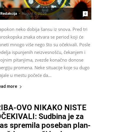
Redakcija
-
August 6, 2026
0
apokon neko dobija šansu iz snova. Pred tri
oroskopska znaka otvara se period koji će
neti mnogo više nego što su očekivali. Posle
edelja ispunjenih neizvesnošću, čekanjem i
rojnim pitanjima, zvezde konačno donose
nergiju promena. Neke situacije koje su dugo
ajale u mestu počeće da...
ead more
RIBA-OVO NIKAKO NISTE
ČEKIVALI: Sudbina je za
as spremila poseban plan-