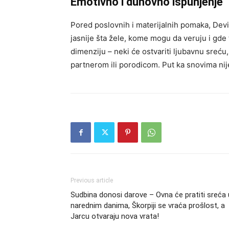
Emotivno i duhovno ispunjenje
Pored poslovnih i materijalnih pomaka, Devic
jasnije šta žele, kome mogu da veruju i gde
dimenziju – neki će ostvariti ljubavnu sreću,
partnerom ili porodicom. Put ka snovima nije
Previous article
Sudbina donosi darove – Ovna će pratiti sreća 
narednim danima, Škorpiji se vraća prošlost, a
Jarcu otvaraju nova vrata!