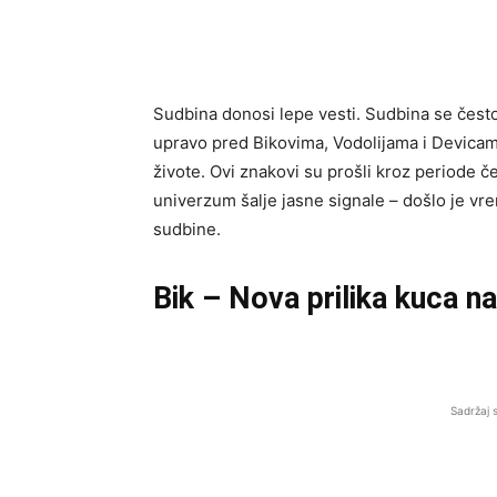
Sudbina donosi lepe vesti. Sudbina se čest
upravo pred Bikovima, Vodolijama i Devicama
živote. Ovi znakovi su prošli kroz periode če
univerzum šalje jasne signale – došlo je vre
sudbine.
Bik – Nova prilika kuca na
Sadržaj 