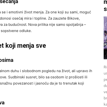
m
osećanja
s
a se i emotivni život menja. Za one koji su sami, moguć
 donosi osećaj mira i topline. Za zauzete Bikove,
nova za budućnost. Nova prilika nije samo spoljašnja –
u sopstvene odluke.
et koji menja sve
nosima
Ri
lnom duhu i slobodnom pogledu na život, ali upravo ih
u
ove. Sudbinski susret, bilo sa osobom iz prošlosti ili
pe
ažnu povezanost i jasnoću da je to trenutak koji
du
ve
br
va
ka