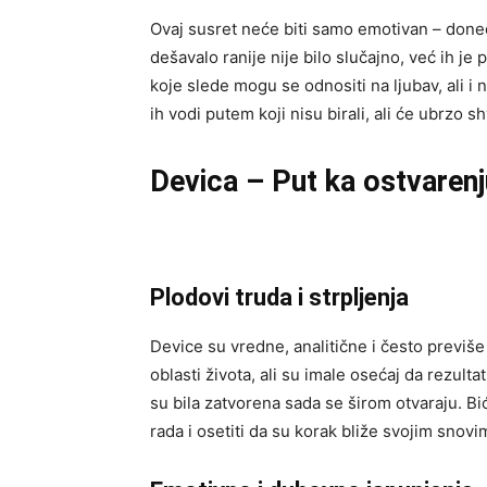
Ovaj susret neće biti samo emotivan – doneće
dešavalo ranije nije bilo slučajno, već ih j
koje slede mogu se odnositi na ljubav, ali i n
ih vodi putem koji nisu birali, ali će ubrzo sh
Devica – Put ka ostvaren
Plodovi truda i strpljenja
Device su vredne, analitične i često previše
oblasti života, ali su imale osećaj da rezult
su bila zatvorena sada se širom otvaraju. B
rada i osetiti da su korak bliže svojim snovi