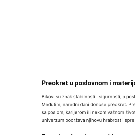
Preokret u poslovnom i materi
Bikovi su znak stabilnosti i sigurnosti, a po
Međutim, naredni dani donose preokret. Pred
sa poslom, karijerom ili nekom važnom život
univerzum podržava njihovu hrabrost i spre