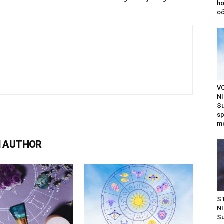
ho
oč
V
NI
Su
sp
mo
 AUTHOR
S
NI
Su