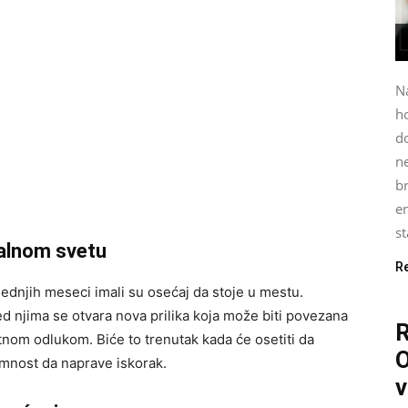
N
h
do
n
b
e
st
jalnom svetu
R
slednjih meseci imali su osećaj da stoje u mestu.
 njima se otvara nova prilika koja može biti povezana
nom odlukom. Biće to trenutak kada će osetiti da
O
mnost da naprave iskorak.
v