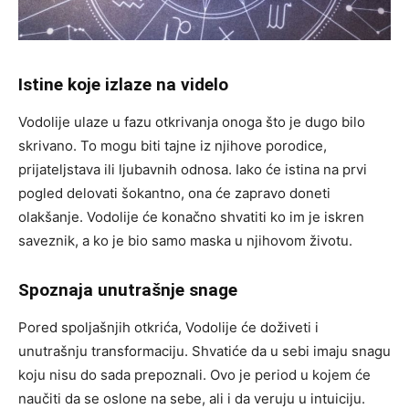
Istine koje izlaze na videlo
Vodolije ulaze u fazu otkrivanja onoga što je dugo bilo
skrivano. To mogu biti tajne iz njihove porodice,
prijateljstava ili ljubavnih odnosa. Iako će istina na prvi
pogled delovati šokantno, ona će zapravo doneti
olakšanje. Vodolije će konačno shvatiti ko im je iskren
saveznik, a ko je bio samo maska u njihovom životu.
Spoznaja unutrašnje snage
Pored spoljašnjih otkrića, Vodolije će doživeti i
unutrašnju transformaciju. Shvatiće da u sebi imaju snagu
koju nisu do sada prepoznali. Ovo je period u kojem će
naučiti da se oslone na sebe, ali i da veruju u intuiciju.