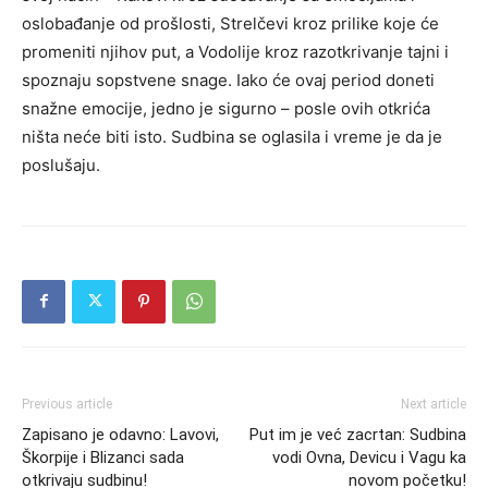
oslobađanje od prošlosti, Strelčevi kroz prilike koje će
promeniti njihov put, a Vodolije kroz razotkrivanje tajni i
spoznaju sopstvene snage. Iako će ovaj period doneti
snažne emocije, jedno je sigurno – posle ovih otkrića
ništa neće biti isto. Sudbina se oglasila i vreme je da je
poslušaju.
Previous article
Next article
Zapisano je odavno: Lavovi,
Put im je već zacrtan: Sudbina
Škorpije i Blizanci sada
vodi Ovna, Devicu i Vagu ka
otkrivaju sudbinu!
novom početku!