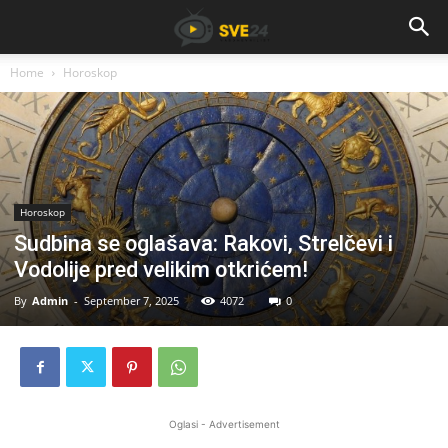
Home
Horoskop
Horoskop
Sudbina se oglašava: Rakovi, Strelčevi i
Vodolije pred velikim otkrićem!
By
Admin
-
September 7, 2025
4072
0
Oglasi - Advertisement