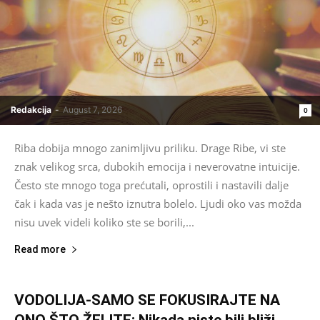
Redakcija
-
August 7, 2026
0
Riba dobija mnogo zanimljivu priliku. Drage Ribe, vi ste
znak velikog srca, dubokih emocija i neverovatne intuicije.
Često ste mnogo toga prećutali, oprostili i nastavili dalje
čak i kada vas je nešto iznutra bolelo. Ljudi oko vas možda
nisu uvek videli koliko ste se borili,...
Read more
VODOLIJA-SAMO SE FOKUSIRAJTE NA
ONO ŠTO ŽELITE: Nikada niste bili bliži