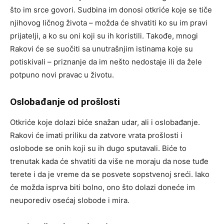
što im srce govori. Sudbina im donosi otkriće koje se tiče
njihovog ličnog života – možda će shvatiti ko su im pravi
prijatelji, a ko su oni koji su ih koristili. Takođe, mnogi
Rakovi će se suočiti sa unutrašnjim istinama koje su
potiskivali – priznanje da im nešto nedostaje ili da žele
potpuno novi pravac u životu.
Oslobađanje od prošlosti
Otkriće koje dolazi biće snažan udar, ali i oslobađanje.
Rakovi će imati priliku da zatvore vrata prošlosti i
oslobode se onih koji su ih dugo sputavali. Biće to
trenutak kada će shvatiti da više ne moraju da nose tuđe
terete i da je vreme da se posvete sopstvenoj sreći. Iako
će možda isprva biti bolno, ono što dolazi doneće im
neuporediv osećaj slobode i mira.