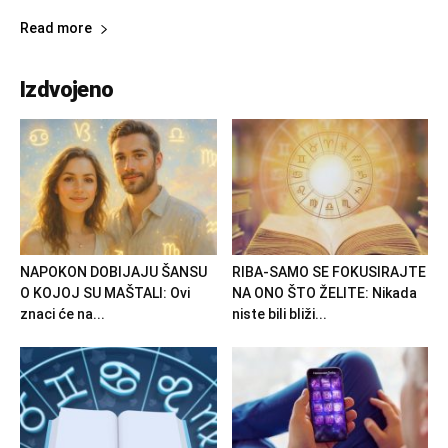
Read more
Izdvojeno
NAPOKON DOBIJAJU ŠANSU
RIBA-SAMO SE FOKUSIRAJTE
O KOJOJ SU MAŠTALI: Ovi
NA ONO ŠTO ŽELITE: Nikada
znaci će na...
niste bili bliži...