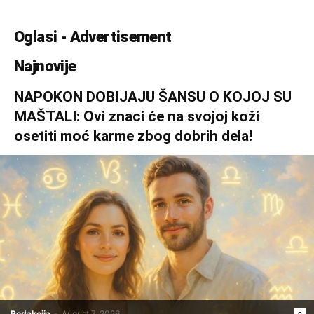
Oglasi - Advertisement
Najnovije
NAPOKON DOBIJAJU ŠANSU O KOJOJ SU
MAŠTALI: Ovi znaci će na svojoj koži
osetiti moć karme zbog dobrih dela!
Redakcija
-
August 7, 2026
0