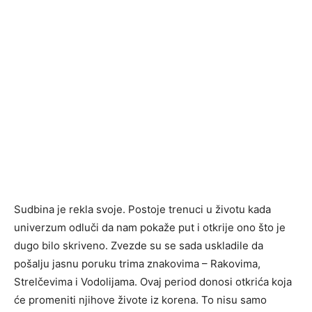
Sudbina je rekla svoje. Postoje trenuci u životu kada
univerzum odluči da nam pokaže put i otkrije ono što je
dugo bilo skriveno. Zvezde su se sada uskladile da
pošalju jasnu poruku trima znakovima – Rakovima,
Strelčevima i Vodolijama. Ovaj period donosi otkrića koja
će promeniti njihove živote iz korena. To nisu samo