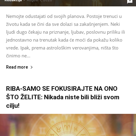
Nemojte odustajati od svojih planova. Postoje trenuci u
životu kada se čini da sve dolazi sa zakašnjenjem. Neki
ljudi dugo čekaju na priznanje, ljubav, poslovnu priliku ili
jednostavno na trenutak kada će moći da pokažu koliko
vrede. Ipak, prema astrološkim verovanjima, ništa što
činimo ne...
Read more
RIBA-SAMO SE FOKUSIRAJTE NA ONO
ŠTO ŽELITE: Nikada niste bili bliži svom
cilju!