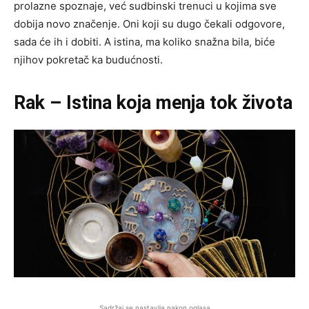
prolazne spoznaje, već sudbinski trenuci u kojima sve
dobija novo značenje. Oni koji su dugo čekali odgovore,
sada će ih i dobiti. A istina, ma koliko snažna bila, biće
njihov pokretač ka budućnosti.
Rak – Istina koja menja tok života
Sadržaj se nastavlja nakon oglasa