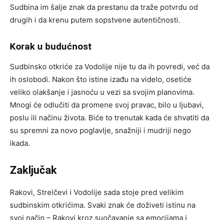
Sudbina im šalje znak da prestanu da traže potvrdu od
drugih i da krenu putem sopstvene autentičnosti.
Korak u budućnost
Sudbinsko otkriće za Vodolije nije tu da ih povredi, već da
ih oslobodi. Nakon što istine izađu na videlo, osetiće
veliko olakšanje i jasnoću u vezi sa svojim planovima.
Mnogi će odlučiti da promene svoj pravac, bilo u ljubavi,
poslu ili načinu života. Biće to trenutak kada će shvatiti da
su spremni za novo poglavlje, snažniji i mudriji nego
ikada.
Zaključak
Rakovi, Strelčevi i Vodolije sada stoje pred velikim
sudbinskim otkrićima. Svaki znak će doživeti istinu na
svoj način – Rakovi kroz suočavanje sa emocijama i