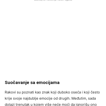
Suočavanje sa emocijama
Rakovi su poznati kao znak koji duboko oseća i koji često
krije svoje najdublje emocije od drugih. Međutim, sada
dolazi trenutak u kojem više neće moći da ignorišu ono