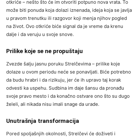
otkriće – nešto što će im otvoriti potpuno nova vrata. To
može biti ponuda koja dolazi iznenada, ideja koja se javlja
u pravom trenutku ili razgovor koji menja njihov pogled
na život. Ovo otkriće biće signal da je vreme da krenu
dalje i da veruju u svoje snove.
Prilike koje se ne propuštaju
Zvezde šalju jasnu poruku Strelčevima – prilike koje
dolaze u ovom periodu neće se ponavljati. Biće potrebno
da budu hrabri i da rizikuju, jer će ih upravo taj korak
odvesti ka uspehu. Sudbina im daje šansu da pronađu
svoje pravo mesto i da konačno ostvare ono što su dugo
želeli, ali nikada nisu imali snage da urade.
Unutrašnja transformacija
Pored spoljašnjih okolnosti, Strelčevi će doživeti i