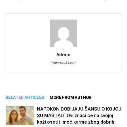
Admin
http://sve24.com
RELATED ARTICLES
MORE FROM AUTHOR
NAPOKON DOBIJAJU ŠANSU O KOJOJ
SU MAŠTALI: Ovi znaci će na svojoj
koži osetiti moć karme zbog dobrih