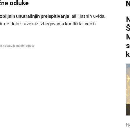
žne odluke
N
zbiljnih unutrašnjih preispitivanja
, ali i jasnih uvida.
r ne dolazi uvek iz izbegavanja konflikta, već iz
M
s
se nastavlja nakon oglasa
k
N