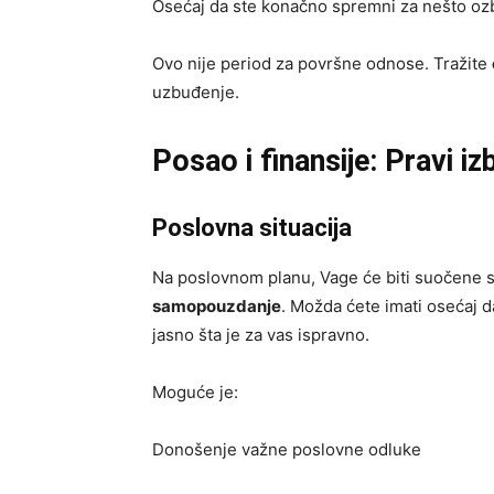
Osećaj da ste konačno spremni za nešto ozb
Ovo nije period za površne odnose. Tražite
uzbuđenje.
Posao i finansije: Pravi i
Poslovna situacija
Na poslovnom planu, Vage će biti suočene 
samopouzdanje
. Možda ćete imati osećaj d
jasno šta je za vas ispravno.
Moguće je:
Donošenje važne poslovne odluke