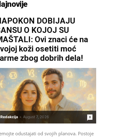
ajnovije
NAPOKON DOBIJAJU
ŠANSU O KOJOJ SU
AŠTALI: Ovi znaci će na
vojoj koži osetiti moć
arme zbog dobrih dela!
Redakcija
-
August 7, 2026
0
emojte odustajati od svojih planova. Postoje