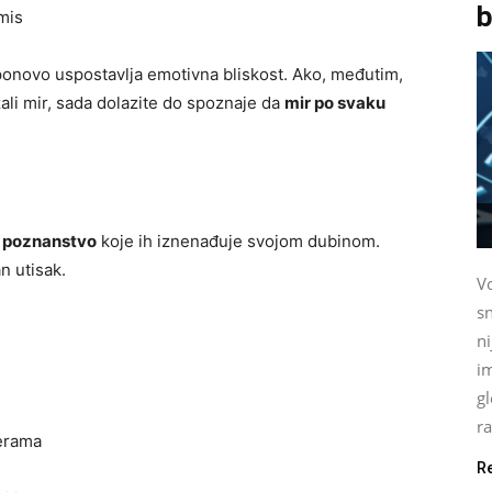
b
mis
 ponovo uspostavlja emotivna bliskost. Ako, međutim,
ali mir, sada dolazite do spoznaje da
mir po svaku
 poznanstvo
koje ih iznenađuje svojom dubinom.
an utisak.
Vo
sn
n
im
gl
ra
merama
R