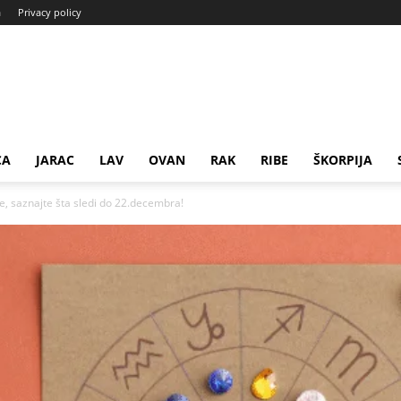
a
Privacy policy
CA
JARAC
LAV
OVAN
RAK
RIBE
ŠKORPIJA
, saznajte šta sledi do 22.decembra!