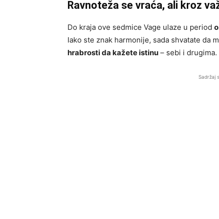
Ravnoteža se vraća, ali kroz va
Do kraja ove sedmice Vage ulaze u period
o
Iako ste znak harmonije, sada shvatate da mi
hrabrosti da kažete istinu
– sebi i drugima.
Sadržaj 