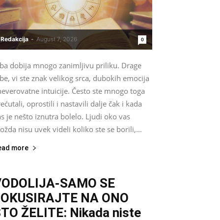
Redakcija
-
August 7, 2026
0
iba dobija mnogo zanimljivu priliku. Drage
be, vi ste znak velikog srca, dubokih emocija
neverovatne intuicije. Često ste mnogo toga
ećutali, oprostili i nastavili dalje čak i kada
s je nešto iznutra bolelo. Ljudi oko vas
žda nisu uvek videli koliko ste se borili,...
ead more
VODOLIJA-SAMO SE
FOKUSIRAJTE NA ONO
TO ŽELITE: Nikada niste