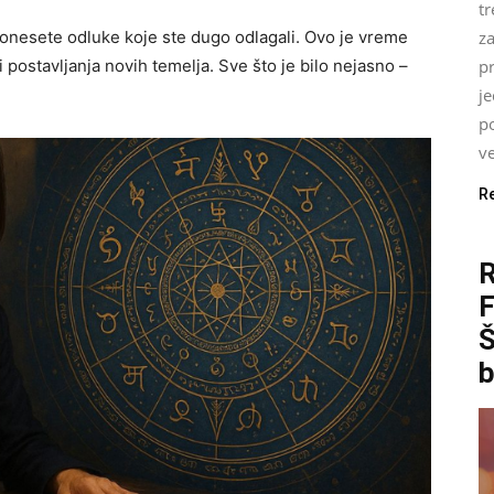
tr
onesete odluke koje ste dugo odlagali. Ovo je vreme
z
 i postavljanja novih temelja. Sve što je bilo nejasno –
pr
j
p
ve
R
Š
b