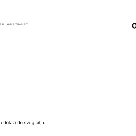
O
asi - Advertisement
 dolazi do svog cilja.