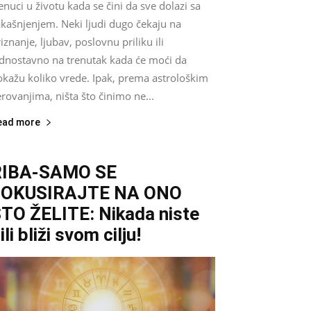
enuci u životu kada se čini da sve dolazi sa
akašnjenjem. Neki ljudi dugo čekaju na
iznanje, ljubav, poslovnu priliku ili
ednostavno na trenutak kada će moći da
okažu koliko vrede. Ipak, prema astrološkim
rovanjima, ništa što činimo ne...
ead more
RIBA-SAMO SE
FOKUSIRAJTE NA ONO
TO ŽELITE: Nikada niste
ili bliži svom cilju!