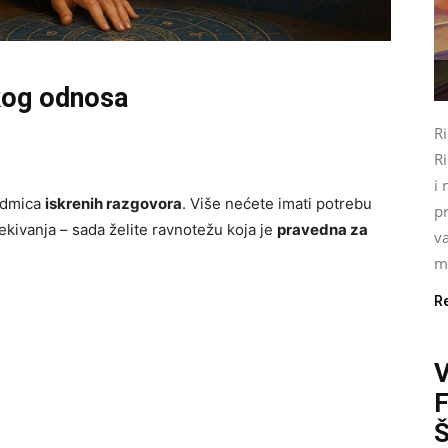
akog odnosa
R
Ri
i 
sedmica
iskrenih razgovora
. Više nećete imati potrebu
pr
čekivanja – sada želite ravnotežu koja je
pravedna za
va
mo
R
Š