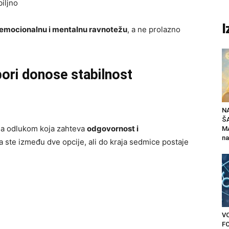
iljno
I
emocionalnu i mentalnu ravnotežu
, a ne prolazno
zbori donose stabilnost
N
Š
sa odlukom koja zahteva
odgovornost i
MA
na
a ste između dve opcije, ali do kraja sedmice postaje
V
F