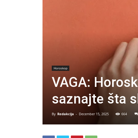
Horoskop
VAGA: Horosk
saznajte šta 
By
Redakcija
-
December 15, 2025
664