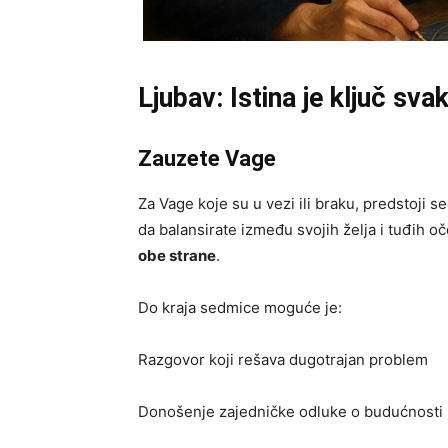
Ljubav: Istina je ključ sv
Zauzete Vage
Za Vage koje su u vezi ili braku, predstoji 
da balansirate između svojih želja i tuđih o
obe strane
.
Do kraja sedmice moguće je:
Razgovor koji rešava dugotrajan problem
Donošenje zajedničke odluke o budućnosti