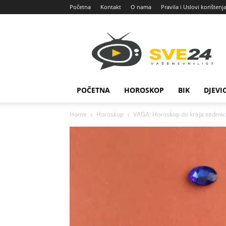
Početna
Kontakt
O nama
Pravila i Uslovi korištenj
Sve
24
POČETNA
HOROSKOP
BIK
DJEVI
Home
Horoskop
VAGA: Horoskop do kraja sedmice