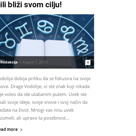
ili bliži svom cilju!
Redakcija
-
August 7, 2026
0
dolija dobija priliku da se fokusira na svoje
ove. Drage Vodolije, vi ste znak koji nikada
ije voleo da ide utabanim putem. Uvek ste
ali svoje ideje, svoje snove i svoj način da
edate na život. Mnogi vas nisu uvek
zumeli, ali upravo ta posebnost...
ead more