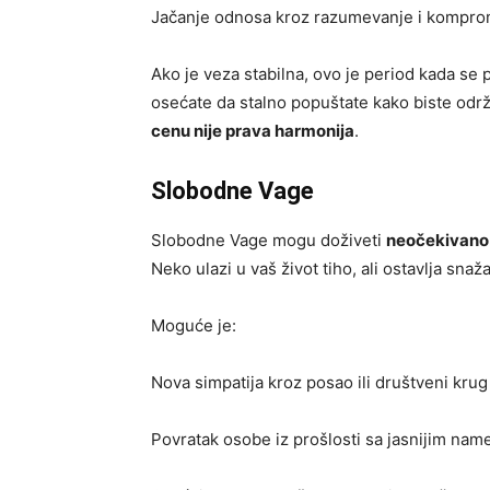
Jačanje odnosa kroz razumevanje i kompro
Ako je veza stabilna, ovo je period kada se
osećate da stalno popuštate kako biste održ
cenu nije prava harmonija
.
Slobodne Vage
Slobodne Vage mogu doživeti
neočekivano
Neko ulazi u vaš život tiho, ali ostavlja snaž
Moguće je:
Nova simpatija kroz posao ili društveni krug
Povratak osobe iz prošlosti sa jasnijim na