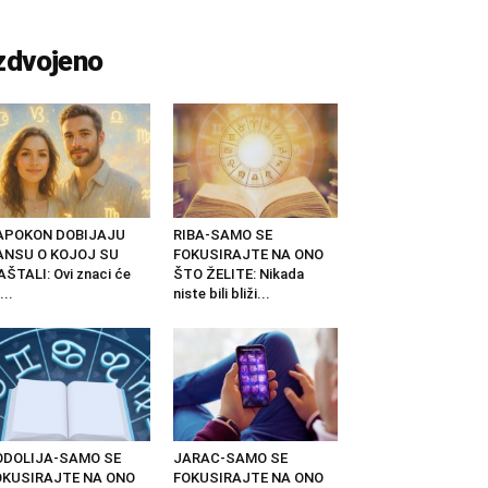
zdvojeno
APOKON DOBIJAJU
RIBA-SAMO SE
ANSU O KOJOJ SU
FOKUSIRAJTE NA ONO
ŠTALI: Ovi znaci će
ŠTO ŽELITE: Nikada
...
niste bili bliži...
ODOLIJA-SAMO SE
JARAC-SAMO SE
OKUSIRAJTE NA ONO
FOKUSIRAJTE NA ONO