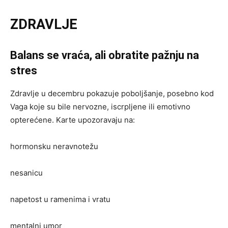
ZDRAVLJE
Balans se vraća, ali obratite pažnju na
stres
Zdravlje u decembru pokazuje poboljšanje, posebno kod
Vaga koje su bile nervozne, iscrpljene ili emotivno
opterećene. Karte upozoravaju na:
hormonsku neravnotežu
nesanicu
napetost u ramenima i vratu
mentalni umor