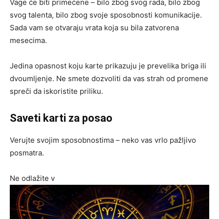
Vage će biti primećene – bilo zbog svog rada, bilo zbog
svog talenta, bilo zbog svoje sposobnosti komunikacije.
Sada vam se otvaraju vrata koja su bila zatvorena
mesecima.
Jedina opasnost koju karte prikazuju je prevelika briga ili
dvoumljenje. Ne smete dozvoliti da vas strah od promene
spreči da iskoristite priliku.
Saveti karti za posao
Verujte svojim sposobnostima – neko vas vrlo pažljivo
posmatra.
Ne odlažite v