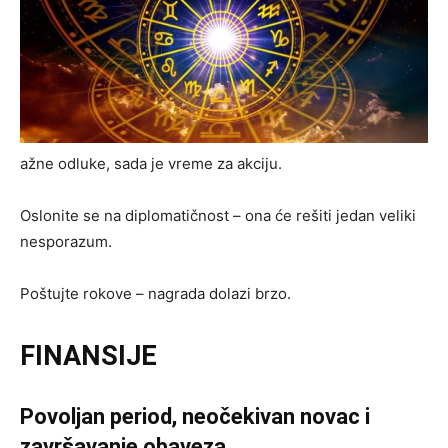
ažne odluke, sada je vreme za akciju.
Oslonite se na diplomatičnost – ona će rešiti jedan veliki
nesporazum.
Poštujte rokove – nagrada dolazi brzo.
FINANSIJE
Povoljan period, neočekivan novac i
završavanje obaveza