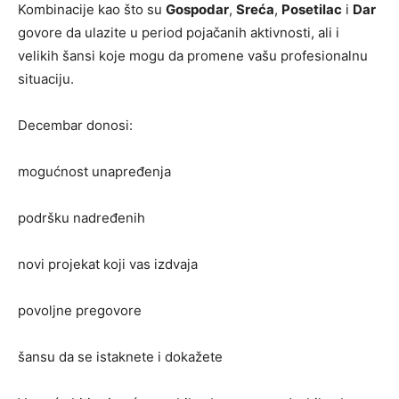
Kombinacije kao što su
Gospodar
,
Sreća
,
Posetilac
i
Dar
govore da ulazite u period pojačanih aktivnosti, ali i
velikih šansi koje mogu da promene vašu profesionalnu
situaciju.
Decembar donosi:
mogućnost unapređenja
podršku nadređenih
novi projekat koji vas izdvaja
povoljne pregovore
šansu da se istaknete i dokažete