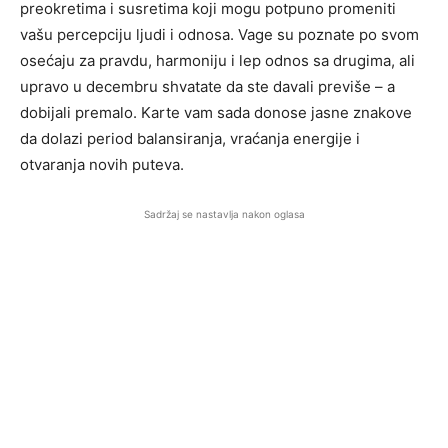
preokretima i susretima koji mogu potpuno promeniti
vašu percepciju ljudi i odnosa. Vage su poznate po svom
osećaju za pravdu, harmoniju i lep odnos sa drugima, ali
upravo u decembru shvatate da ste davali previše – a
dobijali premalo. Karte vam sada donose jasne znakove
da dolazi period balansiranja, vraćanja energije i
otvaranja novih puteva.
Sadržaj se nastavlja nakon oglasa