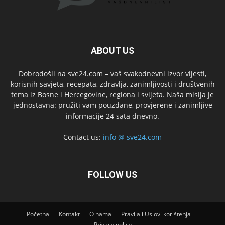
ABOUT US
Dobrodošli na sve24.com – vaš svakodnevni izvor vijesti,
korisnih savjeta, recepata, zdravlja, zanimljivosti i društvenih
tema iz Bosne i Hercegovine, regiona i svijeta. Naša misija je
jednostavna: pružiti vam pouzdane, provjerene i zanimljive
informacije 24 sata dnevno.
Contact us:
info @ sve24.com
FOLLOW US
Početna
Kontakt
O nama
Pravila i Uslovi korištenja
Privacy policy