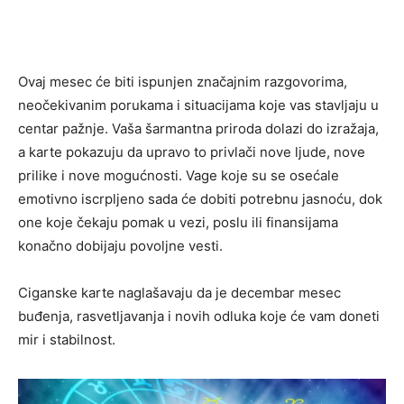
Ovaj mesec će biti ispunjen značajnim razgovorima,
neočekivanim porukama i situacijama koje vas stavljaju u
centar pažnje. Vaša šarmantna priroda dolazi do izražaja,
a karte pokazuju da upravo to privlači nove ljude, nove
prilike i nove mogućnosti. Vage koje su se osećale
emotivno iscrpljeno sada će dobiti potrebnu jasnoću, dok
one koje čekaju pomak u vezi, poslu ili finansijama
konačno dobijaju povoljne vesti.
Cigan­ske karte naglašavaju da je decembar mesec
buđenja, rasvetljavanja i novih odluka koje će vam doneti
mir i stabilnost.