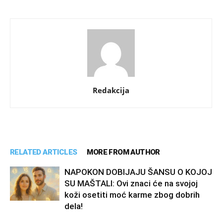
Redakcija
RELATED ARTICLES
MORE FROM AUTHOR
NAPOKON DOBIJAJU ŠANSU O KOJOJ
SU MAŠTALI: Ovi znaci će na svojoj
koži osetiti moć karme zbog dobrih
dela!