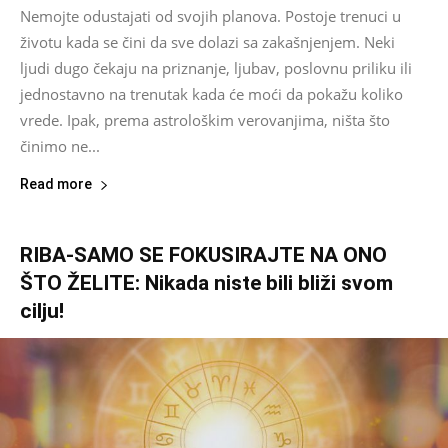
Nemojte odustajati od svojih planova. Postoje trenuci u
životu kada se čini da sve dolazi sa zakašnjenjem. Neki
ljudi dugo čekaju na priznanje, ljubav, poslovnu priliku ili
jednostavno na trenutak kada će moći da pokažu koliko
vrede. Ipak, prema astrološkim verovanjima, ništa što
činimo ne...
Read more
RIBA-SAMO SE FOKUSIRAJTE NA ONO
ŠTO ŽELITE: Nikada niste bili bliži svom
cilju!