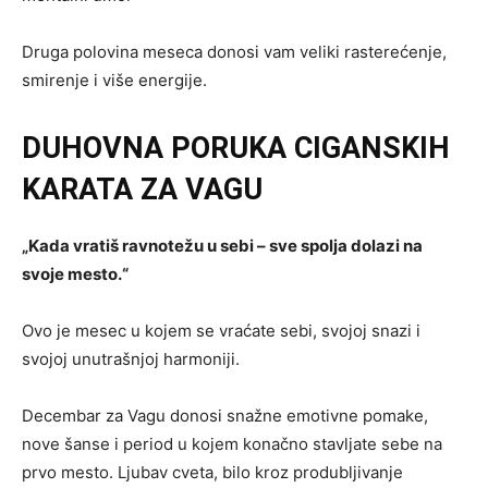
Druga polovina meseca donosi vam veliki rasterećenje,
smirenje i više energije.
DUHOVNA PORUKA CIGANSKIH
KARATA ZA VAGU
„Kada vratiš ravnotežu u sebi – sve spolja dolazi na
svoje mesto.“
Ovo je mesec u kojem se vraćate sebi, svojoj snazi i
svojoj unutrašnjoj harmoniji.
Decembar za Vagu donosi snažne emotivne pomake,
nove šanse i period u kojem konačno stavljate sebe na
prvo mesto. Ljubav cveta, bilo kroz produbljivanje