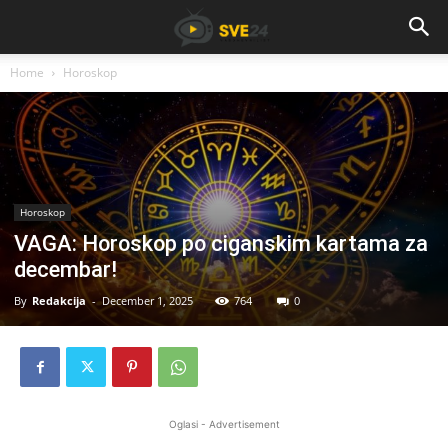
Home
Horoskop
Horoskop
VAGA: Horoskop po ciganskim kartama za
decembar!
By
Redakcija
-
December 1, 2025
764
0
Oglasi - Advertisement