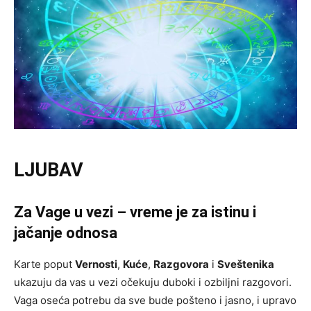
LJUBAV
Za Vage u vezi – vreme je za istinu i
jačanje odnosa
Karte poput
Vernosti
,
Kuće
,
Razgovora
i
Sveštenika
ukazuju da vas u vezi očekuju duboki i ozbiljni razgovori.
Vaga oseća potrebu da sve bude pošteno i jasno, i upravo