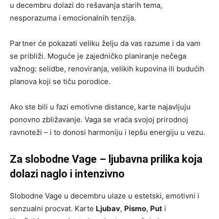
u decembru dolazi do rešavanja starih tema,
nesporazuma i emocionalnih tenzija.
Partner će pokazati veliku želju da vas razume i da vam
se približi. Moguće je zajedničko planiranje nečega
važnog: selidbe, renoviranja, velikih kupovina ili budućih
planova koji se tiču porodice.
Ako ste bili u fazi emotivne distance, karte najavljuju
ponovno zbližavanje. Vaga se vraća svojoj prirodnoj
ravnoteži – i to donosi harmoniju i lepšu energiju u vezu.
Za slobodne Vage – ljubavna prilika koja
dolazi naglo i intenzivno
Slobodne Vage u decembru ulaze u estetski, emotivni i
senzualni procvat. Karte
Ljubav
,
Pismo
,
Put
i