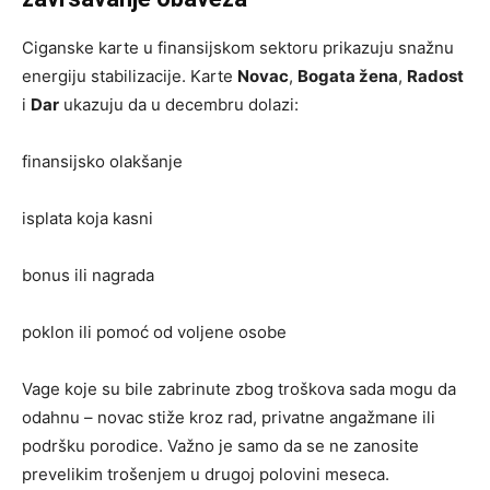
Ciganske karte u finansijskom sektoru prikazuju snažnu
energiju stabilizacije. Karte
Novac
,
Bogata žena
,
Radost
i
Dar
ukazuju da u decembru dolazi:
finansijsko olakšanje
isplata koja kasni
bonus ili nagrada
poklon ili pomoć od voljene osobe
Vage koje su bile zabrinute zbog troškova sada mogu da
odahnu – novac stiže kroz rad, privatne angažmane ili
podršku porodice. Važno je samo da se ne zanosite
prevelikim trošenjem u drugoj polovini meseca.