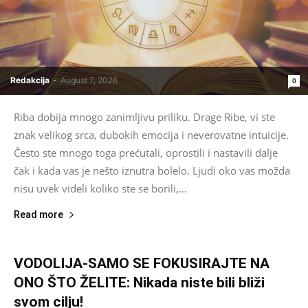
Redakcija
-
August 7, 2026
0
Riba dobija mnogo zanimljivu priliku. Drage Ribe, vi ste
znak velikog srca, dubokih emocija i neverovatne intuicije.
Često ste mnogo toga prećutali, oprostili i nastavili dalje
čak i kada vas je nešto iznutra bolelo. Ljudi oko vas možda
nisu uvek videli koliko ste se borili,...
Read more
VODOLIJA-SAMO SE FOKUSIRAJTE NA
ONO ŠTO ŽELITE: Nikada niste bili bliži
svom cilju!