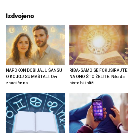
Izdvojeno
NAPOKON DOBIJAJU ŠANSU
RIBA-SAMO SE FOKUSIRAJTE
O KOJOJ SU MAŠTALI: Ovi
NA ONO ŠTO ŽELITE: Nikada
znaci će na...
niste bili bliži...