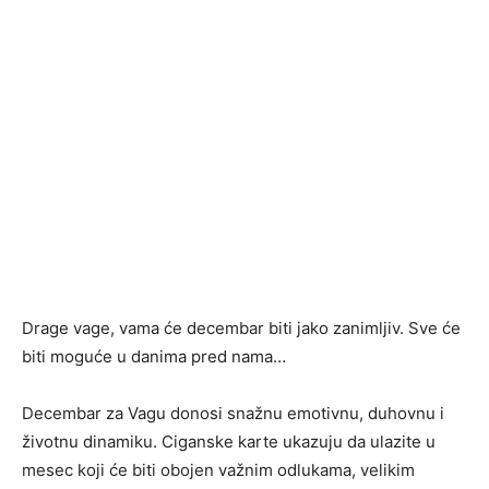
Drage vage, vama će decembar biti jako zanimljiv. Sve će
biti moguće u danima pred nama…
Decembar za Vagu donosi snažnu emotivnu, duhovnu i
životnu dinamiku. Cigan­ske karte ukazuju da ulazite u
mesec koji će biti obojen važnim odlukama, velikim