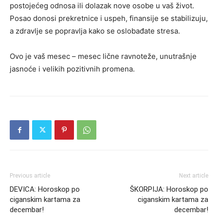
postojećeg odnosa ili dolazak nove osobe u vaš život.
Posao donosi prekretnice i uspeh, finansije se stabilizuju,
a zdravlje se popravlja kako se oslobađate stresa.
Ovo je vaš mesec – mesec lične ravnoteže, unutrašnje
jasnoće i velikih pozitivnih promena.
Previous article
Next article
DEVICA: Horoskop po
ŠKORPIJA: Horoskop po
ciganskim kartama za
ciganskim kartama za
decembar!
decembar!