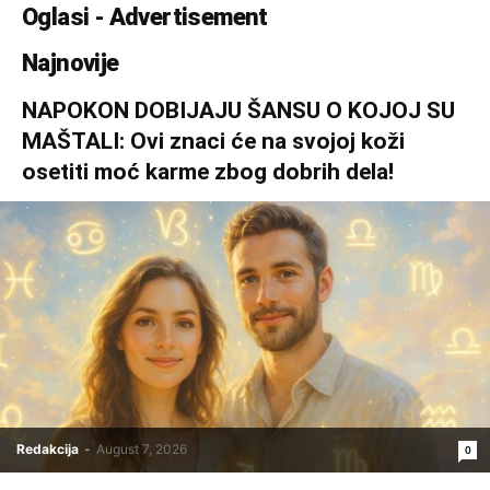
Oglasi - Advertisement
Najnovije
NAPOKON DOBIJAJU ŠANSU O KOJOJ SU
MAŠTALI: Ovi znaci će na svojoj koži
osetiti moć karme zbog dobrih dela!
Redakcija
-
August 7, 2026
0