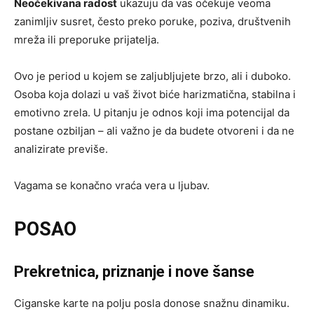
Neočekivana radost
ukazuju da vas očekuje veoma
zanimljiv susret, često preko poruke, poziva, društvenih
mreža ili preporuke prijatelja.
Ovo je period u kojem se zaljubljujete brzo, ali i duboko.
Osoba koja dolazi u vaš život biće harizmatična, stabilna i
emotivno zrela. U pitanju je odnos koji ima potencijal da
postane ozbiljan – ali važno je da budete otvoreni i da ne
analizirate previše.
Vagama se konačno vraća vera u ljubav.
POSAO
Prekretnica, priznanje i nove šanse
Ciganske karte na polju posla donose snažnu dinamiku.