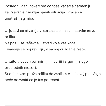
Poslednji dani novembra donose Vagama harmoniju,
završavanje nerazjašnjenih situacija i vraćanje
unutrašnjeg mira.
U ljubavi se otvaraju vrata za stabilnost ili sasvim novu
priliku.
Na poslu se rešavnaju stvari koje vas koče.
Finansije se popravljaju, a samopouzdanje raste.
Ulazite u decembar mirniji, mudriji i sigurniji nego
prethodnih meseci.
Sudbina vam pruža priliku da zablistate — i ovaj put, Vaga
neće dozvoliti da je iko poremeti.