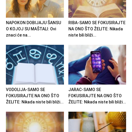
NAPOKON DOBIJAJU ŠANSU
RIBA-SAMO SE FOKUSIRAJTE
O KOJOJ SU MAŠTALI: Ovi
NA ONO ŠTO ŽELITE: Nikada
znaci će na...
niste bili bliži...
VODOLIJA-SAMO SE
JARAC-SAMO SE
FOKUSIRAJTE NA ONO ŠTO
FOKUSIRAJTE NA ONO ŠTO
ŽELITE: Nikada niste bili bliži...
ŽELITE: Nikada niste bili bliži...