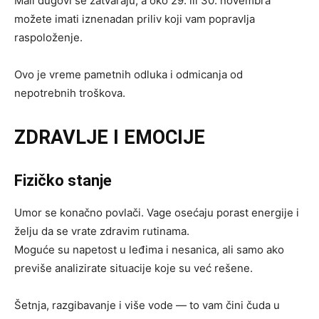
Mali dugovi se zatvaraju, a oko 29. ili 30. novembra
možete imati iznenadan priliv koji vam popravlja
raspoloženje.
Ovo je vreme pametnih odluka i odmicanja od
nepotrebnih troškova.
ZDRAVLJE I EMOCIJE
Fizičko stanje
Umor se konačno povlači. Vage osećaju porast energije i
želju da se vrate zdravim rutinama.
Moguće su napetost u leđima i nesanica, ali samo ako
previše analizirate situacije koje su već rešene.
Šetnja, razgibavanje i više vode — to vam čini čuda u