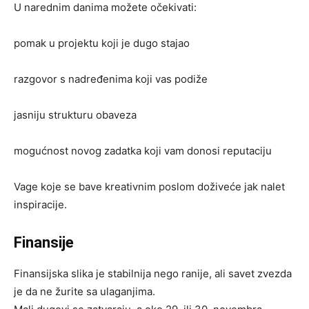
U narednim danima možete očekivati:
pomak u projektu koji je dugo stajao
razgovor s nadređenima koji vas podiže
jasniju strukturu obaveza
mogućnost novog zadatka koji vam donosi reputaciju
Vage koje se bave kreativnim poslom doživeće jak nalet
inspiracije.
Finansije
Finansijska slika je stabilnija nego ranije, ali savet zvezda
je da ne žurite sa ulaganjima.