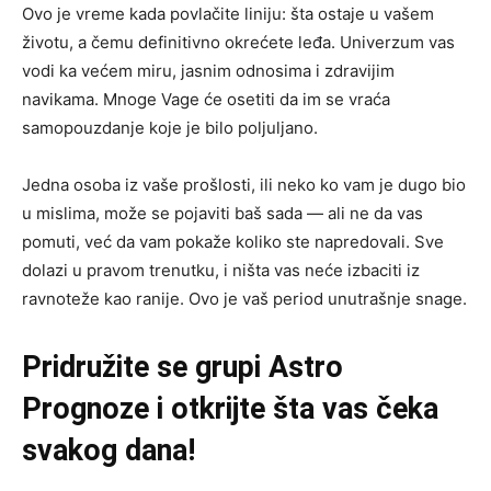
Ovo je vreme kada povlačite liniju: šta ostaje u vašem
životu, a čemu definitivno okrećete leđa. Univerzum vas
vodi ka većem miru, jasnim odnosima i zdravijim
navikama. Mnoge Vage će osetiti da im se vraća
samopouzdanje koje je bilo poljuljano.
Jedna osoba iz vaše prošlosti, ili neko ko vam je dugo bio
u mislima, može se pojaviti baš sada — ali ne da vas
pomuti, već da vam pokaže koliko ste napredovali. Sve
dolazi u pravom trenutku, i ništa vas neće izbaciti iz
ravnoteže kao ranije. Ovo je vaš period unutrašnje snage.
Pridružite se grupi
Astro
Prognoze
i otkrijte šta vas čeka
svakog dana!