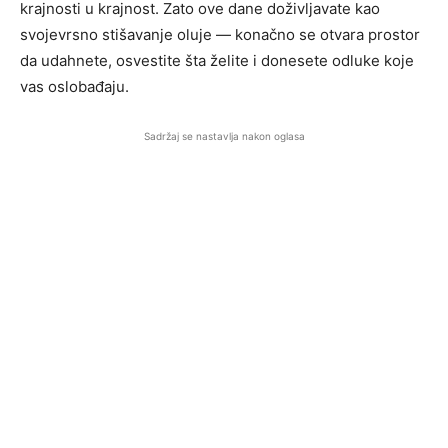
krajnosti u krajnost. Zato ove dane doživljavate kao
svojevrsno stišavanje oluje — konačno se otvara prostor
da udahnete, osvestite šta želite i donesete odluke koje
vas oslobađaju.
Sadržaj se nastavlja nakon oglasa