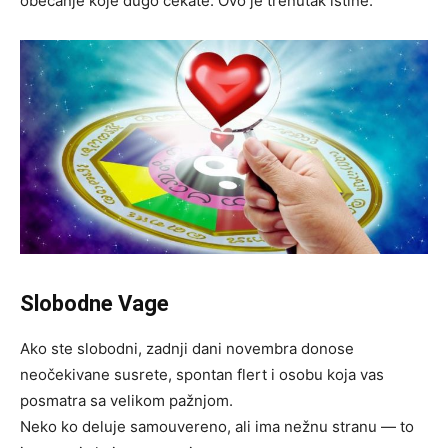
obećanje koje dugo čekate. Ovo je trenutak istine.
Slobodne Vage
Ako ste slobodni, zadnji dani novembra donose
neočekivane susrete, spontan flert i osobu koja vas
posmatra sa velikom pažnjom.
Neko ko deluje samouvereno, ali ima nežnu stranu — to