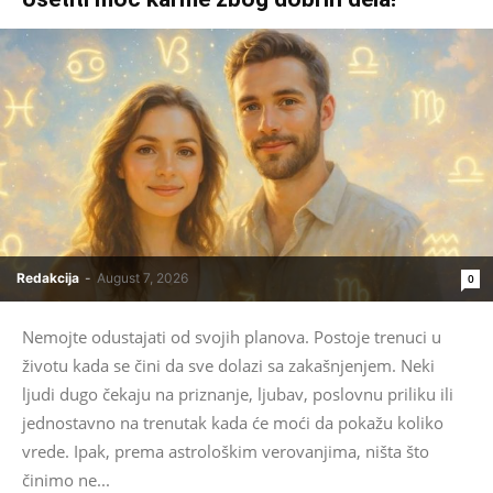
Redakcija
-
August 7, 2026
0
Nemojte odustajati od svojih planova. Postoje trenuci u
životu kada se čini da sve dolazi sa zakašnjenjem. Neki
ljudi dugo čekaju na priznanje, ljubav, poslovnu priliku ili
jednostavno na trenutak kada će moći da pokažu koliko
vrede. Ipak, prema astrološkim verovanjima, ništa što
činimo ne...