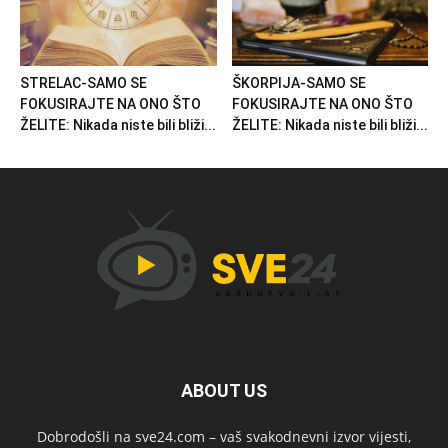
STRELAC-SAMO SE
ŠKORPIJA-SAMO SE
FOKUSIRAJTE NA ONO ŠTO
FOKUSIRAJTE NA ONO ŠTO
ŽELITE: Nikada niste bili bliži...
ŽELITE: Nikada niste bili bliži...
ABOUT US
Dobrodošli na sve24.com – vaš svakodnevni izvor vijesti,