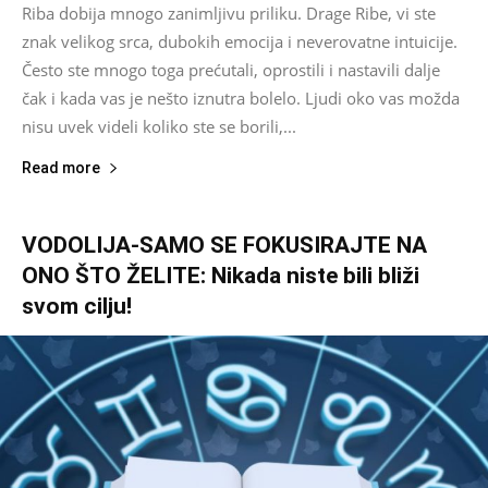
Riba dobija mnogo zanimljivu priliku. Drage Ribe, vi ste
znak velikog srca, dubokih emocija i neverovatne intuicije.
Često ste mnogo toga prećutali, oprostili i nastavili dalje
čak i kada vas je nešto iznutra bolelo. Ljudi oko vas možda
nisu uvek videli koliko ste se borili,...
Read more
VODOLIJA-SAMO SE FOKUSIRAJTE NA
ONO ŠTO ŽELITE: Nikada niste bili bliži
svom cilju!