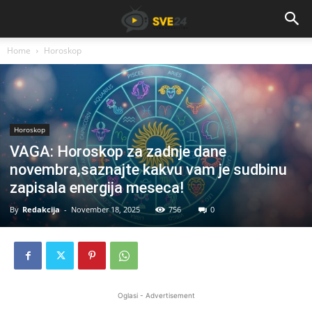
Home
Horoskop
Horoskop
VAGA: Horoskop za zadnje dane
novembra,saznajte kakvu vam je sudbinu
zapisala energija meseca!
By
Redakcija
-
November 18, 2025
756
0
Oglasi - Advertisement