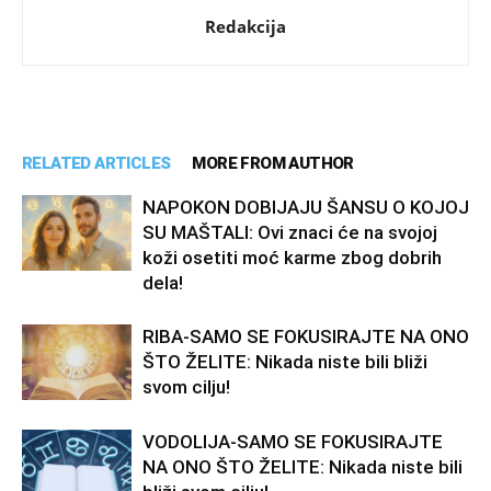
Redakcija
RELATED ARTICLES
MORE FROM AUTHOR
NAPOKON DOBIJAJU ŠANSU O KOJOJ
SU MAŠTALI: Ovi znaci će na svojoj
koži osetiti moć karme zbog dobrih
dela!
RIBA-SAMO SE FOKUSIRAJTE NA ONO
ŠTO ŽELITE: Nikada niste bili bliži
svom cilju!
VODOLIJA-SAMO SE FOKUSIRAJTE
NA ONO ŠTO ŽELITE: Nikada niste bili