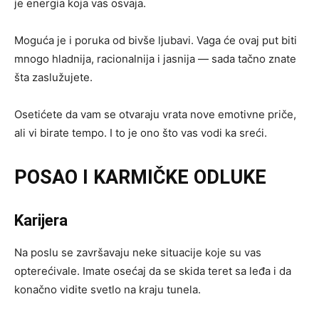
je energia koja vas osvaja.
Moguća je i poruka od bivše ljubavi. Vaga će ovaj put biti
mnogo hladnija, racionalnija i jasnija — sada tačno znate
šta zaslužujete.
Osetićete da vam se otvaraju vrata nove emotivne priče,
ali vi birate tempo. I to je ono što vas vodi ka sreći.
POSAO I KARMIČKE ODLUKE
Karijera
Na poslu se završavaju neke situacije koje su vas
opterećivale. Imate osećaj da se skida teret sa leđa i da
konačno vidite svetlo na kraju tunela.