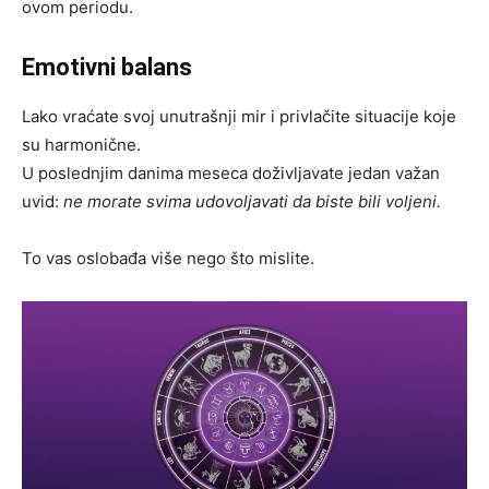
ovom periodu.
Emotivni balans
Lako vraćate svoj unutrašnji mir i privlačite situacije koje
su harmonične.
U poslednjim danima meseca doživljavate jedan važan
uvid:
ne morate svima udovoljavati da biste bili voljeni.
To vas oslobađa više nego što mislite.