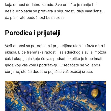
koja donosi dodatnu zaradu. Sve ono što je ranije bilo
nesigurno sada se pretvara u sigurnost i daje vam šansu
da planirate budućnost bez stresa.
Porodica i prijatelji
Vaši odnosi sa porodicom i prijateljima ulaze u fazu mira i
sklada. Biće trenutaka radosti i zajedničkog slavlja, možda
čak i okupljanja koje će vas podsetiti koliko je lepo imati
ljude koji vas vole i podržavaju. Osećaćete se voljeno i
cenjeno, što će dodatno pojačati vaš osećaj sreće.