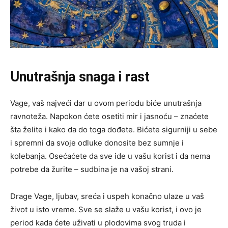
Unutrašnja snaga i rast
Vage, vaš najveći dar u ovom periodu biće unutrašnja
ravnoteža. Napokon ćete osetiti mir i jasnoću – znaćete
šta želite i kako da do toga dođete. Bićete sigurniji u sebe
i spremni da svoje odluke donosite bez sumnje i
kolebanja. Osećaćete da sve ide u vašu korist i da nema
potrebe da žurite – sudbina je na vašoj strani.
Drage Vage, ljubav, sreća i uspeh konačno ulaze u vaš
život u isto vreme. Sve se slaže u vašu korist, i ovo je
period kada ćete uživati u plodovima svog truda i