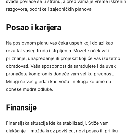
svađe povlače se u stranu, a pred vama je vreme iskrenih
razgovora, podrške i zajedničkih planova.
Posao i karijera
Na poslovnom planu vas čeka uspeh koji dolazi kao
rezultat vašeg truda i strpljenja. Možete očekivati
priznanje, unapređenje ili projekat koji će vas izuzetno
obradovati. Vaša sposobnost da sarađujete i da uvek
pronađete kompromis doneće vam veliku prednost.
Mnogi će vas gledati kao vođu i nekoga ko ume da
donese mudre odluke.
Finansije
Finansijska situacija ide ka stabilizaciji. Stiže vam
olakšanje – možda kroz povišicu, novi posao ili priliku