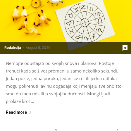
Redakcija
-
August 5, 2026
0
Nemojte odustajati od svojih snova i planova. Postoje
trenuci kada se život promeni u samo nekoliko sekundi.
Jedan poziv, jedna poruka, jedan susret ili jedna odluka
mogu pokrenuti lavinu događaja koji menjaju sve ono što
smo do tada mislili o svojoj budućnosti. Mnogi ljudi
prolaze kroz...
Read more