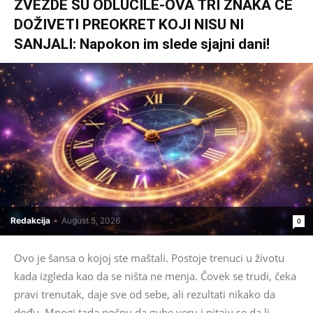
ZVEZDE SU ODLUČILE-OVA TRI ZNAKA ĆE
DOŽIVETI PREOKRET KOJI NISU NI
SANJALI: Napokon im slede sjajni dani!
Redakcija
-
August 5, 2026
0
Ovo je šansa o kojoj ste maštali. Postoje trenuci u životu
kada izgleda kao da se ništa ne menja. Čovek se trudi, čeka
pravi trenutak, daje sve od sebe, ali rezultati nikako da
dođu. Mnogi tada počnu da gube veru i pitaju se da li...