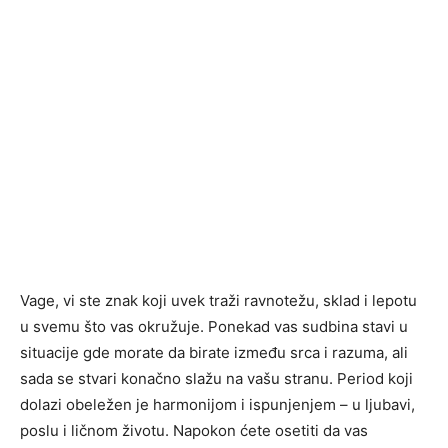
Vage, vi ste znak koji uvek traži ravnotežu, sklad i lepotu
u svemu što vas okružuje. Ponekad vas sudbina stavi u
situacije gde morate da birate između srca i razuma, ali
sada se stvari konačno slažu na vašu stranu. Period koji
dolazi obeležen je harmonijom i ispunjenjem – u ljubavi,
poslu i ličnom životu. Napokon ćete osetiti da vas