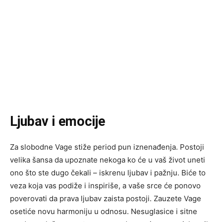
Ljubav i emocije
Za slobodne Vage stiže period pun iznenađenja. Postoji
velika šansa da upoznate nekoga ko će u vaš život uneti
ono što ste dugo čekali – iskrenu ljubav i pažnju. Biće to
veza koja vas podiže i inspiriše, a vaše srce će ponovo
poverovati da prava ljubav zaista postoji. Zauzete Vage
osetiće novu harmoniju u odnosu. Nesuglasice i sitne