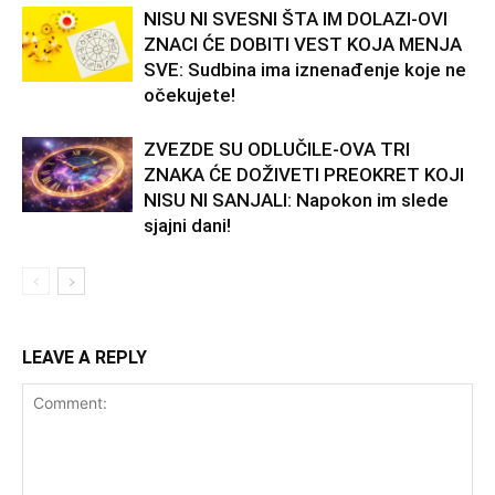
NISU NI SVESNI ŠTA IM DOLAZI-OVI
ZNACI ĆE DOBITI VEST KOJA MENJA
SVE: Sudbina ima iznenađenje koje ne
očekujete!
ZVEZDE SU ODLUČILE-OVA TRI
ZNAKA ĆE DOŽIVETI PREOKRET KOJI
NISU NI SANJALI: Napokon im slede
sjajni dani!
LEAVE A REPLY