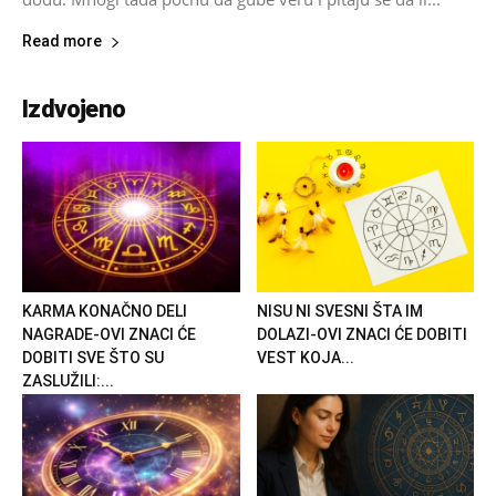
Read more
Izdvojeno
KARMA KONAČNO DELI
NISU NI SVESNI ŠTA IM
NAGRADE-OVI ZNACI ĆE
DOLAZI-OVI ZNACI ĆE DOBITI
DOBITI SVE ŠTO SU
VEST KOJA...
ZASLUŽILI:...