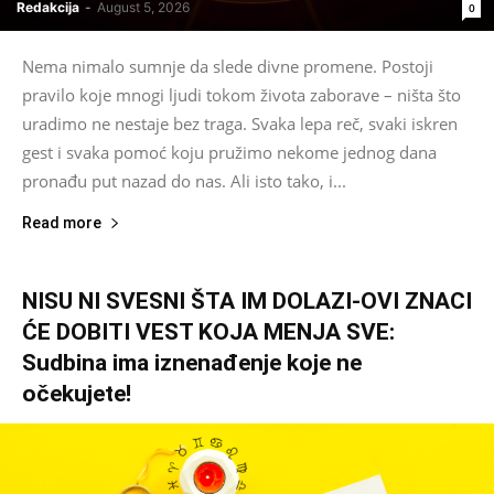
Redakcija
-
August 5, 2026
0
Nema nimalo sumnje da slede divne promene. Postoji
pravilo koje mnogi ljudi tokom života zaborave – ništa što
uradimo ne nestaje bez traga. Svaka lepa reč, svaki iskren
gest i svaka pomoć koju pružimo nekome jednog dana
pronađu put nazad do nas. Ali isto tako, i...
Read more
NISU NI SVESNI ŠTA IM DOLAZI-OVI ZNACI
ĆE DOBITI VEST KOJA MENJA SVE:
Sudbina ima iznenađenje koje ne
očekujete!