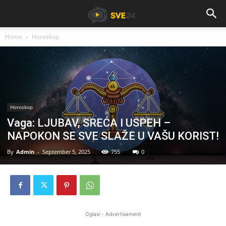
Home
Horoskop
Horoskop
Vaga: LJUBAV, SREĆA I USPEH –
NAPOKON SE SVE SLAŽE U VAŠU KORIST!
By
Admin
-
September 5, 2025
755
0
Oglasi - Advertisement