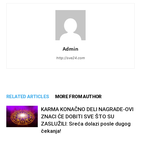
Admin
http://sve24.com
RELATED ARTICLES
MORE FROM AUTHOR
KARMA KONAČNO DELI NAGRADE-OVI
ZNACI ĆE DOBITI SVE ŠTO SU
ZASLUŽILI: Sreća dolazi posle dugog
čekanja!