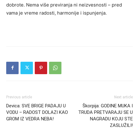
dobrote. Nema više previranja ni neizvesnosti – pred
vama je vreme radosti, harmonije i ispunjenja.
Previous article
Next article
Devica: SVE BRIGE PADAJU U
Škorpija: GODINE MUKA I
VODU – RADOST DOLAZI KAO
TRUDA PRETVARAJU SE U
GROM IZ VEDRA NEBA!
NAGRADU KOJU STE
ZASLUŽILI!