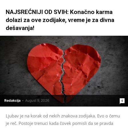
NAJSREĆNIJI OD SVIH: Konačno karma
dolazi za ove zodijake, vreme je za divna
dešavanja!
Redakcija
-
August 9, 2026
0
Ljubav je na korak od nekih znakova zodijaka. Evo o čemu
je reč. Postoje trenuci kada čovek pomisli da se pravda