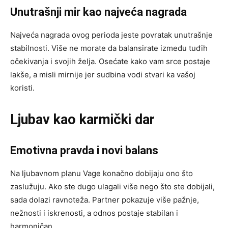
Unutrašnji mir kao najveća nagrada
Najveća nagrada ovog perioda jeste povratak unutrašnje
stabilnosti. Više ne morate da balansirate između tuđih
očekivanja i svojih želja. Osećate kako vam srce postaje
lakše, a misli mirnije jer sudbina vodi stvari ka vašoj
koristi.
Ljubav kao karmički dar
Emotivna pravda i novi balans
Na ljubavnom planu Vage konačno dobijaju ono što
zaslužuju. Ako ste dugo ulagali više nego što ste dobijali,
sada dolazi ravnoteža. Partner pokazuje više pažnje,
nežnosti i iskrenosti, a odnos postaje stabilan i
harmoničan.