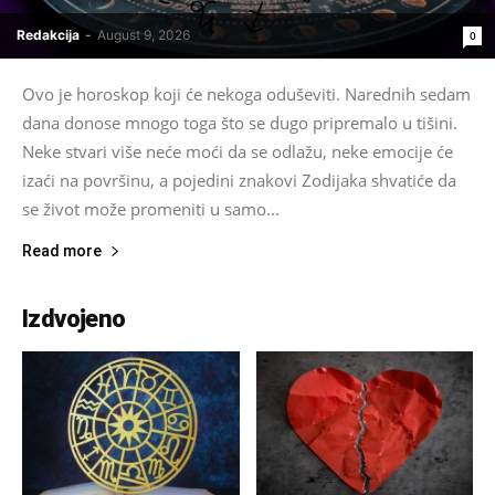
Redakcija
-
August 9, 2026
0
Ovo je horoskop koji će nekoga oduševiti. Narednih sedam
dana donose mnogo toga što se dugo pripremalo u tišini.
Neke stvari više neće moći da se odlažu, neke emocije će
izaći na površinu, a pojedini znakovi Zodijaka shvatiće da
se život može promeniti u samo...
Read more
Izdvojeno