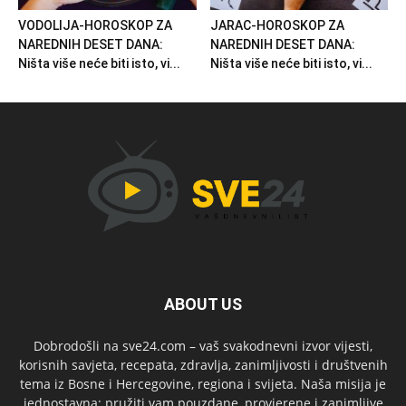
VODOLIJA-HOROSKOP ZA
JARAC-HOROSKOP ZA
NAREDNIH DESET DANA:
NAREDNIH DESET DANA:
Ništa više neće biti isto, vi...
Ništa više neće biti isto, vi...
ABOUT US
Dobrodošli na sve24.com – vaš svakodnevni izvor vijesti,
korisnih savjeta, recepata, zdravlja, zanimljivosti i društvenih
tema iz Bosne i Hercegovine, regiona i svijeta. Naša misija je
jednostavna: pružiti vam pouzdane, provjerene i zanimljive