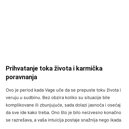
Prihvatanje toka života i karmička
poravnanja
Ovo je period kada Vage uče da se prepuste toku života i
veruju u sudbinu. Bez obzira koliko su situacije bile
komplikovane ili zbunjujuće, sada dolazi jasnoća i osećaj
da sve ide kako treba. Ono što je bilo neizvesno konačno
se razrešava, a vaša intuicija postaje snažnija nego ikada.