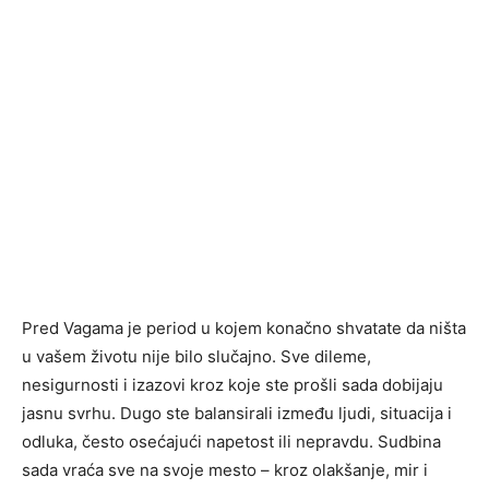
Pred Vagama je period u kojem konačno shvatate da ništa
u vašem životu nije bilo slučajno. Sve dileme,
nesigurnosti i izazovi kroz koje ste prošli sada dobijaju
jasnu svrhu. Dugo ste balansirali između ljudi, situacija i
odluka, često osećajući napetost ili nepravdu. Sudbina
sada vraća sve na svoje mesto – kroz olakšanje, mir i