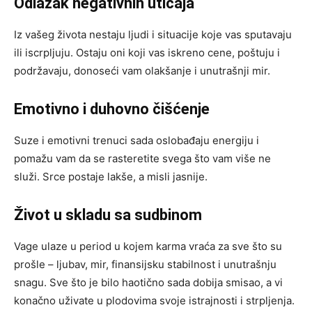
Odlazak negativnih uticaja
Iz vašeg života nestaju ljudi i situacije koje vas sputavaju
ili iscrpljuju. Ostaju oni koji vas iskreno cene, poštuju i
podržavaju, donoseći vam olakšanje i unutrašnji mir.
Emotivno i duhovno čišćenje
Suze i emotivni trenuci sada oslobađaju energiju i
pomažu vam da se rasteretite svega što vam više ne
služi. Srce postaje lakše, a misli jasnije.
Život u skladu sa sudbinom
Vage ulaze u period u kojem karma vraća za sve što su
prošle – ljubav, mir, finansijsku stabilnost i unutrašnju
snagu. Sve što je bilo haotično sada dobija smisao, a vi
konačno uživate u plodovima svoje istrajnosti i strpljenja.