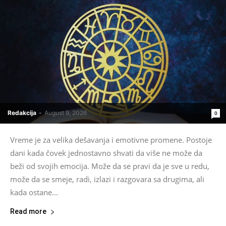
Redakcija
-
August 9, 2026
0
Vreme je za velika dešavanja i emotivne promene. Postoje
dani kada čovek jednostavno shvati da više ne može da
beži od svojih emocija. Može da se pravi da je sve u redu,
može da se smeje, radi, izlazi i razgovara sa drugima, ali
kada ostane...
Read more