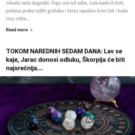
nikada neće dogoditi. Daju sve od sebe, ćute kada ih boli,
prelaze preko tuđih grešaka i često ispadnu krivi čak i kada
nisu ništa...
Read more
TOKOM NAREDNIH SEDAM DANA: Lav se
kaje, Jarac donosi odluku, Škorpija će biti
najsrećnija….