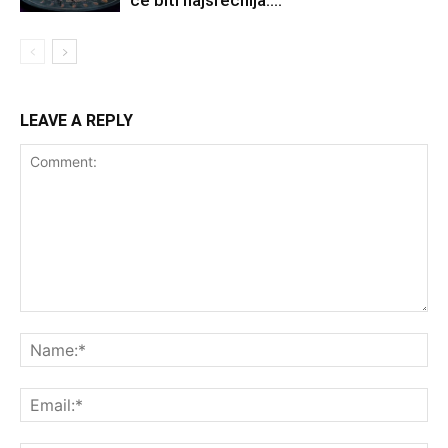
će biti najsrećnija….
LEAVE A REPLY