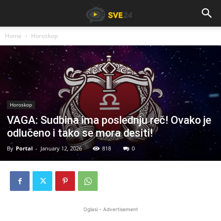
Home
Horoskop
Horoskop
VAGA: Sudbina ima poslednju reč! Ovako je
odlučeno i tako se mora desiti!
By
Portal
-
January 12, 2026
818
0
Oglasi - Advertisement