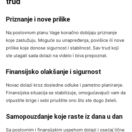
trud
Priznanje i nove prilike
Na poslovnom planu Vage konačno dobijaju priznanje
koje zaslužuju. Moguće su unapređenja, povišice ili nove
prilike koje donose sigurnost i stabilnost. Sav trud koji
ste ulagali sada dolazi na videlo i biva prepoznat.
Finansijsko olakšanje i sigurnost
Novac dolazi kroz dosledne odluke i pametno planiranje.
Finansijska situacija se stabilizuje, omogućavajući vam da
otpustite brige i sebi priuštite ono što ste dugo želeli.
Samopouzdanje koje raste iz dana u dan
Sa poslovnim i finansijskim uspehom dolazi i osećaj lične