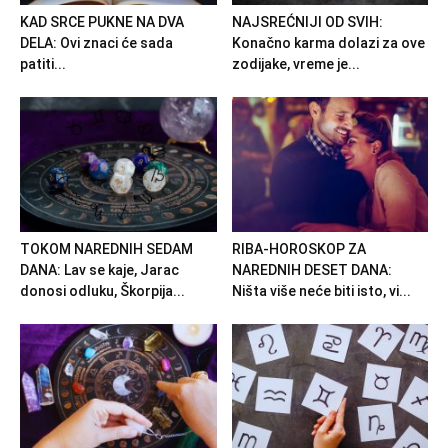
KAD SRCE PUKNE NA DVA
NAJSREĆNIJI OD SVIH:
DELA: Ovi znaci će sada
Konačno karma dolazi za ove
patiti...
zodijake, vreme je...
TOKOM NAREDNIH SEDAM
RIBA-HOROSKOP ZA
DANA: Lav se kaje, Jarac
NAREDNIH DESET DANA:
donosi odluku, Škorpija...
Ništa više neće biti isto, vi...