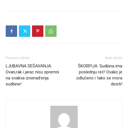
Previous article
Next article
LJUBAVNA DEŠAVANJA:
ŠKORPIJA: Sudbina ima
Ovan,rak i jarac nisu spremni
poslednju reč! Ovako je
na ovakva iznenađenja
odlučeno i tako se mora
sudbine!
desiti!