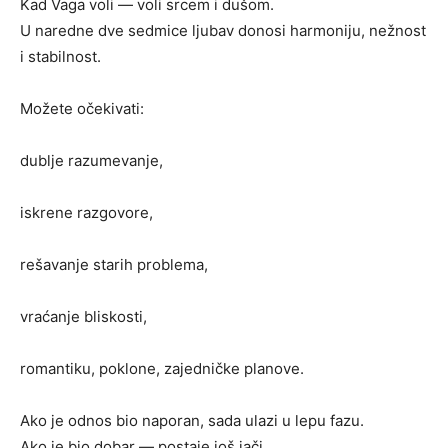
Kad Vaga voli — voli srcem i dušom.
U naredne dve sedmice ljubav donosi harmoniju, nežnost
i stabilnost.
Možete očekivati:
dublje razumevanje,
iskrene razgovore,
rešavanje starih problema,
vraćanje bliskosti,
romantiku, poklone, zajedničke planove.
Ako je odnos bio naporan, sada ulazi u lepu fazu.
Ako je bio dobar — postaje još jači.