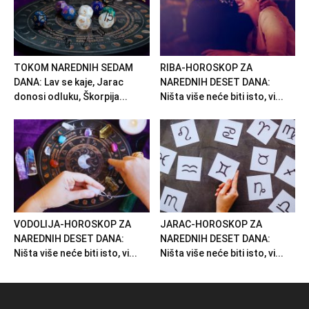
TOKOM NAREDNIH SEDAM
RIBA-HOROSKOP ZA
DANA: Lav se kaje, Jarac
NAREDNIH DESET DANA:
donosi odluku, Škorpija...
Ništa više neće biti isto, vi...
VODOLIJA-HOROSKOP ZA
JARAC-HOROSKOP ZA
NAREDNIH DESET DANA:
NAREDNIH DESET DANA:
Ništa više neće biti isto, vi...
Ništa više neće biti isto, vi...