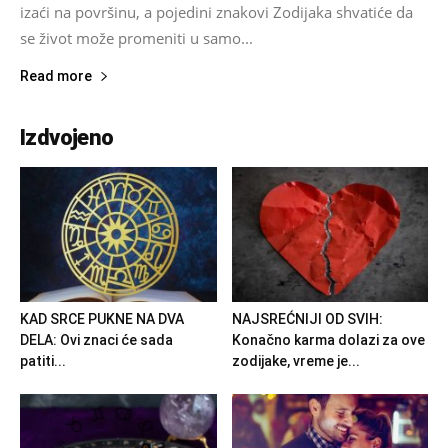
izaći na površinu, a pojedini znakovi Zodijaka shvatiće da
se život može promeniti u samo...
Read more
Izdvojeno
KAD SRCE PUKNE NA DVA
NAJSREĆNIJI OD SVIH:
DELA: Ovi znaci će sada
Konačno karma dolazi za ove
patiti...
zodijake, vreme je...