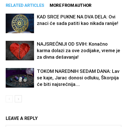
RELATED ARTICLES
MORE FROM AUTHOR
KAD SRCE PUKNE NA DVA DELA: Ovi
znaci će sada patiti kao nikada ranije!
NAJSREĆNIJI OD SVIH: Konačno
karma dolazi za ove zodijake, vreme je
za divna dešavanja!
TOKOM NAREDNIH SEDAM DANA: Lav
se kaje, Jarac donosi odluku, Škorpija
će biti najsrećnija….
LEAVE A REPLY