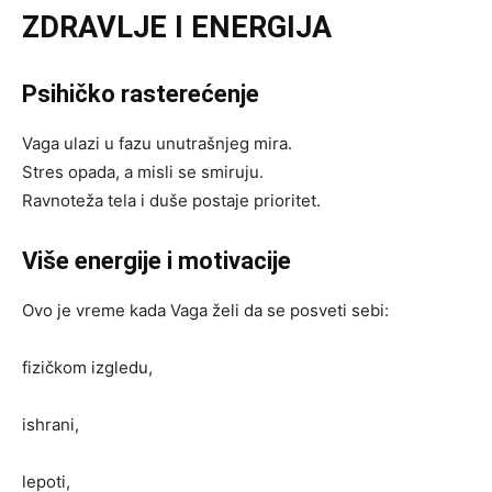
ZDRAVLJE I ENERGIJA
Psihičko rasterećenje
Vaga ulazi u fazu unutrašnjeg mira.
Stres opada, a misli se smiruju.
Ravnoteža tela i duše postaje prioritet.
Više energije i motivacije
Ovo je vreme kada Vaga želi da se posveti sebi:
fizičkom izgledu,
ishrani,
lepoti,