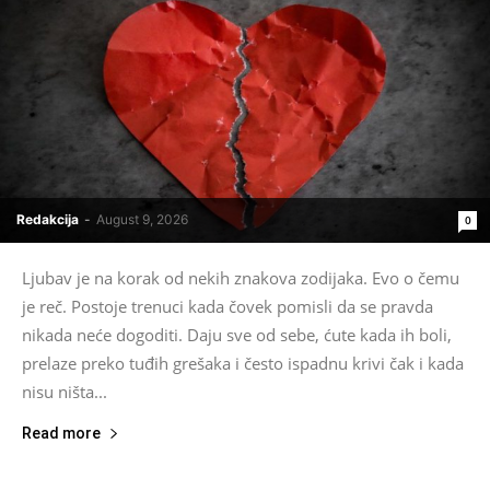
Redakcija
-
August 9, 2026
0
Ljubav je na korak od nekih znakova zodijaka. Evo o čemu
je reč. Postoje trenuci kada čovek pomisli da se pravda
nikada neće dogoditi. Daju sve od sebe, ćute kada ih boli,
prelaze preko tuđih grešaka i često ispadnu krivi čak i kada
nisu ništa...
Read more