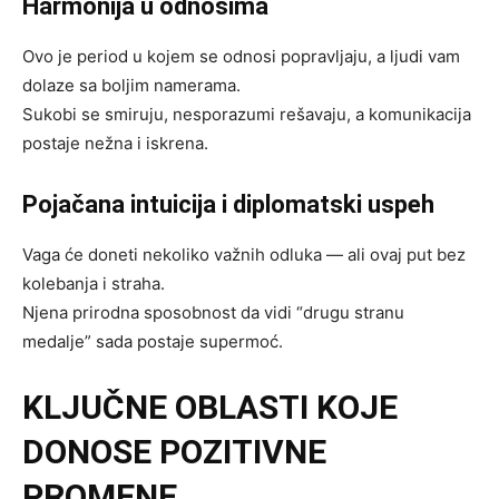
Harmonija u odnosima
Ovo je period u kojem se odnosi popravljaju, a ljudi vam
dolaze sa boljim namerama.
Sukobi se smiruju, nesporazumi rešavaju, a komunikacija
postaje nežna i iskrena.
Pojačana intuicija i diplomatski uspeh
Vaga će doneti nekoliko važnih odluka — ali ovaj put bez
kolebanja i straha.
Njena prirodna sposobnost da vidi “drugu stranu
medalje” sada postaje supermoć.
KLJUČNE OBLASTI KOJE
DONOSE POZITIVNE
PROMENE