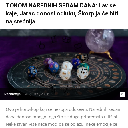
TOKOM NAREDNIH SEDAM DANA: Lav se
kaje, Jarac donosi odluku, Škorpija će biti
najsrećnija….
Redakcija
-
August 9, 2026
0
Ovo je horoskop koji će nekoga oduševiti. Narednih sedam
dana donose mnogo toga što se dugo pripremalo u tišini.
Neke stvari više neće moći da se odlažu, neke emocije će