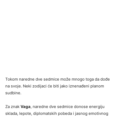
Tokom naredne dve sedmice može mnogo toga da dođe
na svoje. Neki zodijaci će biti jako iznenađeni planom
sudbine.
Za znak
Vaga
, naredne dve sedmice donose energiju
sklada, lepote, diplomatskih pobeda i jasnog emotivnog