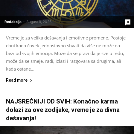
Redakcija
-
August 9, 2026
0
Vreme je za velika dešavanja i emotivne promene. Postoje
dani kada čovek jednostavno shvati da više ne može da
beži od svojih emocija. Može da se pravi da je sve u redu,
može da se smeje, radi, izlazi i razgovara sa drugima, ali
kada ostane...
Read more
NAJSREĆNIJI OD SVIH: Konačno karma
dolazi za ove zodijake, vreme je za divna
dešavanja!