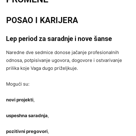
POSAO I KARIJERA
Lep period za saradnje i nove šanse
Naredne dve sedmice donose jačanje profesionalnih
odnosa, potpisivanje ugovora, dogovore i ostvarivanje
prilika koje Vaga dugo priželjkuje.
Mogući su:
novi projekti
,
uspeshna saradnja
,
pozitivni pregovori
,