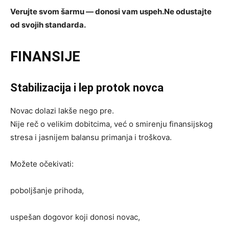
Verujte svom šarmu — donosi vam uspeh.
Ne odustajte
od svojih standarda.
FINANSIJE
Stabilizacija i lep protok novca
Novac dolazi lakše nego pre.
Nije reč o velikim dobitcima, već o smirenju finansijskog
stresa i jasnijem balansu primanja i troškova.
Možete očekivati:
poboljšanje prihoda,
uspešan dogovor koji donosi novac,