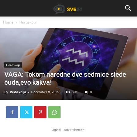
Home
Horoskop
Horoskop
VAGA: Tokom naredne dve sedmice slede
čuda,evo kakva!
By
Redakcija
-
December 8, 2025
860
0
Oglasi - Advertisement